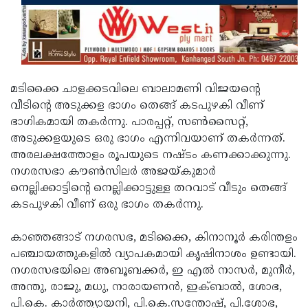
മടിക്കൈ ചാളക്കടവിലെ ബാലാമണി വിജയന്റെ
വീടിന്റെ അടുക്കള ഭാഗം തെങ്ങ് കടപുഴകി വീണ്
ഭാഗികമായി തകര്‍ന്നു. പാരപ്പറ്റ്, സണ്‍സൈറ്റ്,
അടുക്കളയുടെ ഒരു ഭാഗം എന്നിവയാണ് തകര്‍ന്നത്.
അരലക്ഷത്തോളം രൂപയുടെ നഷ്ടം കണക്കാക്കുന്നു.
നഗരസഭാ കൗണ്‍സിലര്‍ അജയ്കുമാര്‍
നെല്ലിക്കാട്ടിന്റെ നെല്ലിക്കാട്ടുള്ള തറവാട് വീടും തെങ്ങ്
കടപുഴകി വീണ് ഒരു ഭാഗം തകര്‍ന്നു.
കാഞ്ഞങ്ങാട് നഗരസഭ, മടിക്കൈ, കിനാനൂര്‍ കരിന്തളം
പഞ്ചായത്തുകളില്‍ വ്യാപകമായി കൃഷിനാശം ഉണ്ടായി.
നഗരസഭയിലെ അബൂബക്കര്‍, ഇ എല്‍ നാസര്‍, മുനീര്‍,
അന്തു, രാജു, മധു, നാരായണന്‍, ഇക്ബാല്‍, ശോഭ,
പി.കെ. കാര്‍ത്ത്യായനി, പി.കെ.സന്തോഷ്, പി.ശോഭ,