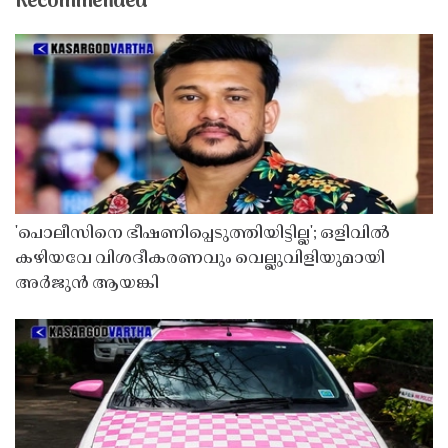
Recommended
'പൊലീസിനെ ഭീഷണിപ്പെടുത്തിയിട്ടില്ല'; ഒളിവിൽ
കഴിയവേ വിശദീകരണവും വെല്ലുവിളിയുമായി
അർജുൻ ആയങ്കി