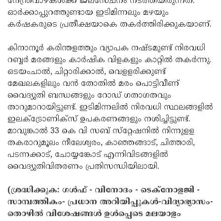
നേന്ത്രവാഴകള്‍ക്ക് ജലസേചനം നടത്തിയിരുന്നത്.
ഓര്‍ക്കാപ്പുറത്തുണ്ടായ ഇടിമിന്നലും മഴയും
കര്‍ഷകരുടെ പ്രതീക്ഷയാകെ തകര്‍ത്തിരിക്കുകയാണ്.
കിനാനൂര്‍ കരിന്തളത്തും വ്യാപക നഷ്ടമുണ്ട് നിരവധി
റബ്ബര്‍ മരങ്ങളും കാര്‍ഷിക വിളകളും കാറ്റില്‍ തകര്‍ന്നു.
ഒടയംചാല്‍, ചിറ്റാരിക്കാല്‍, വെളളരിക്കുണ്ട്
മേഖലകളിലും വന്‍ തോതില്‍ മരം പൊട്ടിവീണ്
വൈദ്യുതി ബന്ധങ്ങളും റോഡ് ഗതാഗതവും
താറുമാറായിട്ടുണ്ട്. ഇടിമിന്നലില്‍ നിരവധി സ്ഥലങ്ങളില്‍
ഇലക്‌ട്രോണിക്‌സ് ഉപകരണങ്ങളും നശിച്ചിട്ടുണ്ട്.
മാവുങ്കാല്‍ 33 കെ വി സബ് സ്‌റ്റേഷനില്‍ നിന്നുളള
തകരാറുമൂലം നീലേശ്വരം, കാഞ്ഞങ്ങാട്, ചിത്താരി,
പടന്നക്കാട്, ചോയ്യങ്കോട് എന്നിവിടങ്ങളില്‍
വൈദ്യുതിവിതരണം പ്രതിസന്ധിയിലായി.
(ശ്രദ്ധിക്കുക: ഗൾഫ് - വിനോദം - ടെക്നോളജി -
സാമ്പത്തികം- പ്രധാന അറിയിപ്പുകൾ-വിദ്യാഭ്യാസം-
തൊഴിൽ വിശേഷങ്ങൾ ഉൾപ്പെടെ മലയാളം