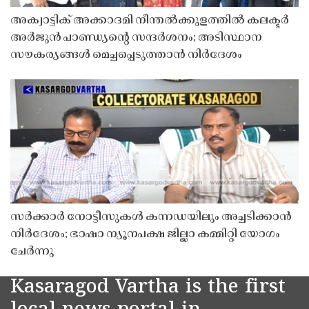
അക്വാട്ടിക് അക്കാദമി നീന്തൽക്കുളത്തിൽ കലക്ടർ
അർജുൻ പാണ്ഡ്യൻ്റെ സന്ദർശനം; അടിസ്ഥാന
സൗകര്യങ്ങൾ മെച്ചപ്പെടുത്താൻ നിർദേശം
സർക്കാർ നോട്ടീസുകൾ കന്നഡയിലും അച്ചടിക്കാൻ
നിർദേശം; ഭാഷാ ന്യൂനപക്ഷ ജില്ലാ കമ്മിറ്റി യോഗം
ചേർന്നു
Kasaragod Vartha is the first