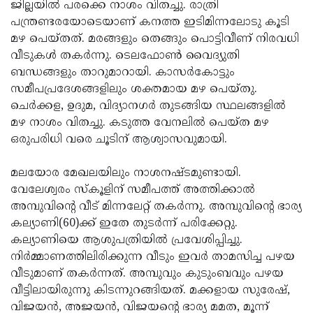
Election
ജില്ലയില്‍ പരക്കെ നാശം വിതച്ചു. രാത്രി
Maha
പന്ത്രണ്ടരയോടെയാണ് കനത്ത ഇടിമിന്നലോടു കൂടി
Shivarathri
International
മഴ പെയ്തത്. മരങ്ങളും തെങ്ങും പൊട്ടിവീണ് നിരവധി
Women's
വീടുകള്‍ തകര്‍ന്നു. ടെലഫോണ്‍ വൈദ്യുതി
Anti-
ബന്ധങ്ങളും താറുമാറായി. കാസര്‍കോട്ടും
Day
Drug
Attukal
സമീപപ്രദേശങ്ങളിലും ശക്തമായ മഴ പെയ്തു.
Campaign
Pongala
ചെര്‍ക്കള, ഉദുമ, വിദ്യാനഗര്‍ തുടങ്ങിയ സ്ഥലങ്ങളില്‍
Holi
മഴ നാശം വിതച്ചു. കടുത്ത വേനലില്‍ പെയ്ത മഴ
2025
2025
IPL
ഒരുപരിധി വരെ ചൂടിന് ആശ്വാസവുമായി.
2025
Eid
മലയോര മേഖലയിലും നാശനഷ്ടമുണ്ടായി.
Al-
Waqf
വേലേശ്വരം സ്‌കൂളിന് സമീപത്ത് അത്തിക്കാല്‍
Fitr
Bill
അമ്പുവിന്റെ വീട് മിന്നലേറ്റ് തകര്‍ന്നു. അമ്പുവിന്റെ ഭാര്യ
Vishu
കല്യാണി(60)ക്ക് ഇതേ തുടര്‍ന്ന് പരിക്കേറ്റു.
2025
Controversy
Festival
Good
കല്യാണിയെ ആശുപത്രിയില്‍ പ്രവേശിപ്പിച്ചു.
2025
Friday
നിര്‍മ്മാണത്തിലിരിക്കുന്ന വീടും ഇവര്‍ താമസിച്ച പഴയ
Easter
വീടുമാണ് തകര്‍ന്നത്. അമ്പുവും കുടുംബവും പഴയ
Observance
Sunday
By-
വീട്ടിലായിരുന്നു കിടന്നുറങ്ങിയത്. മക്കളായ സുരേഷ്,
2025
2025
Election
വിജയന്‍, അജയന്‍, വിജയന്റെ ഭാര്യ മമത, മൂന്ന്
Bihar