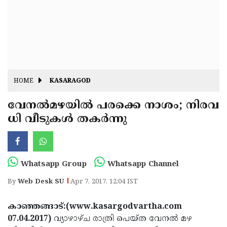
Fitr
May
Day
Eid
Al
Independence
Ad'ha
Day
Onam
HOME
KASARAGOD
J&K
State
വേനല്‍മഴയില്‍ പരക്കെ നാശം; നിരവ
Haryana
ധി വീടുകള്‍ തകര്‍ന്നു
Assembly
State
Diwali
Elections
Assembly
Christmas
Elections
New-
Whatsapp Group
Whatsapp Channel
Year
Republic
By
Web Desk SU
Apr 7, 2017, 12:04 IST
Day
Budget
കാഞ്ഞങ്ങാട്:(www.kasargodvartha.com
Delhi
07.04.2017)
വ്യാഴാഴ്ച രാത്രി പെയ്ത വേനല്‍ മഴ