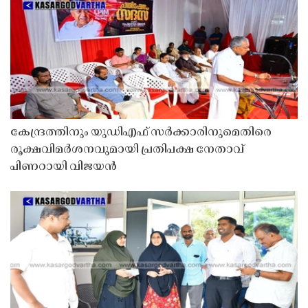
കേന്ദ്രത്തിനും യുഡിഎഫ് സർക്കാരിനുമെതിരെ
രൂക്ഷവിമർശനവുമായി പ്രതിപക്ഷ നേതാവ്
പിണറായി വിജയൻ