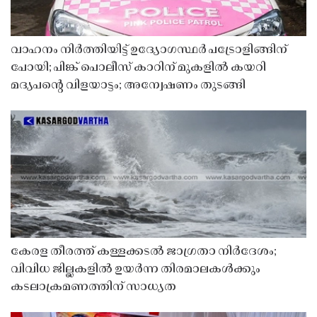
വാഹനം നിർത്തിയിട്ട് ഉദ്യോഗസ്ഥർ പട്രോളിങ്ങിന്
പോയി; പിങ്ക് പൊലീസ് കാറിന് മുകളിൽ കയറി
മദ്യപൻ്റെ വിളയാട്ടം; അന്വേഷണം തുടങ്ങി
കേരള തീരത്ത് കള്ളക്കടൽ ജാഗ്രതാ നിർദേശം;
വിവിധ ജില്ലകളിൽ ഉയർന്ന തിരമാലകൾക്കും
കടലാക്രമണത്തിന് സാധ്യത