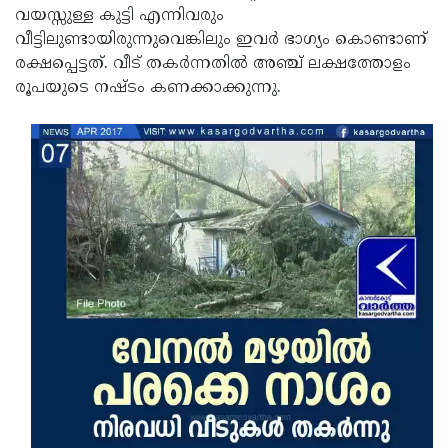
വയസ്സുള്ള കുട്ടി എന്നിവരും
Updates
Assembly
Kerala
വീട്ടിലുണ്ടായിരുന്നുവെങ്കിലും ഇവര്‍ ഭാഗ്യം കൊണ്ടാണ്
Polls
Local
രക്ഷപ്പെട്ടത്. വീട് തകര്‍ന്നതില്‍ അഞ്ച് ലക്ഷത്തോളം
Look
രൂപയുടെ നഷ്ടം കണക്കാക്കുന്നു.
Body
Back
Election
2025