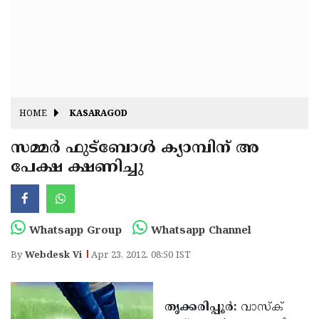
Fitr
May
Day
Eid
Al
Independence
Ad'ha
Day
Onam
HOME
KASARAGOD
J&K
State
സമ്മര്‍ ഫുട്ബോള്‍ ക്യാമ്പിന് അ
Haryana
പേക്ഷ ക്ഷണിച്ചു
Assembly
State
Diwali
Elections
Assembly
Christmas
Elections
New-
Whatsapp Group
Whatsapp Channel
Year
Republic
By
Webdesk Vi
Apr 23, 2012, 08:50 IST
Day
Budget
Delhi
തൃക്കരിപ്പൂര്‍:
വാസ്ക്