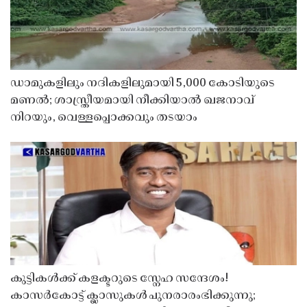
ഡാമുകളിലും നദികളിലുമായി 5,000 കോടിയുടെ
മണൽ; ശാസ്ത്രീയമായി നീക്കിയാൽ ഖജനാവ്
നിറയും, വെള്ളപ്പൊക്കവും തടയാം
കുട്ടികൾക്ക് കളക്ടറുടെ സ്നേഹ സന്ദേശം!
കാസർകോട്ട് ക്ലാസുകൾ പുനരാരംഭിക്കുന്നു;