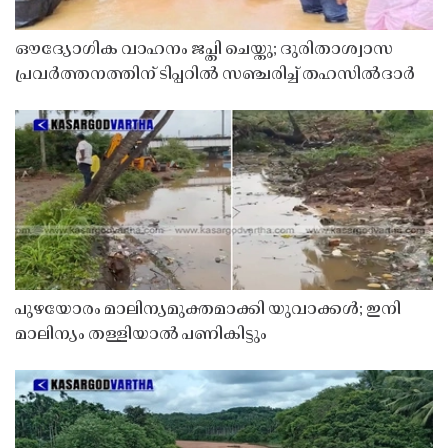
ഔദ്യോഗിക വാഹനം ജപ്തി ചെയ്തു; ദുരിതാശ്വാസ
പ്രവർത്തനത്തിന് ടിപ്പറിൽ സഞ്ചരിച്ച് തഹസിൽദാർ
പുഴയോരം മാലിന്യമുക്തമാക്കി യുവാക്കൾ; ഇനി
മാലിന്യം തള്ളിയാൽ പണികിട്ടും