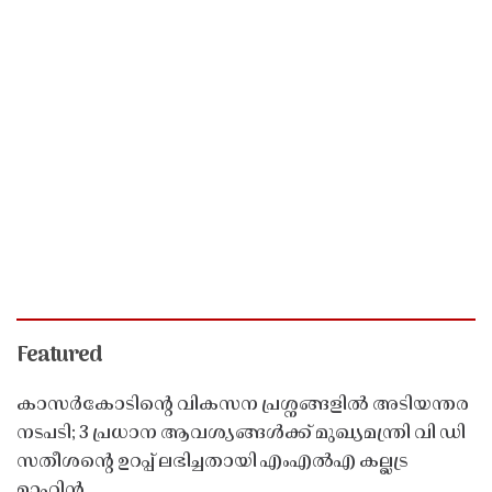
Featured
കാസർകോടിൻ്റെ വികസന പ്രശ്നങ്ങളിൽ അടിയന്തര
നടപടി; 3 പ്രധാന ആവശ്യങ്ങൾക്ക് മുഖ്യമന്ത്രി വി ഡി
സതീശൻ്റെ ഉറപ്പ് ലഭിച്ചതായി എംഎൽഎ കല്ലട്ര
മാഹിൻ