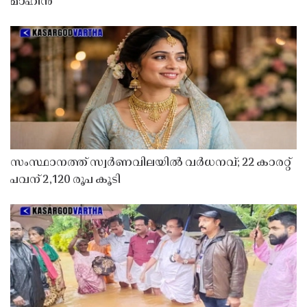
മാഹിൻ
സംസ്ഥാനത്ത് സ്വർണവിലയിൽ വർധനവ്; 22 കാരറ്റ്
പവന് 2,120 രൂപ കൂടി