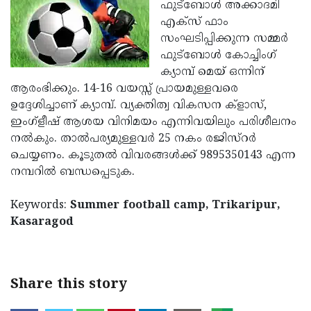
Election
ഫുട്ബോള്‍ അക്കാദമി
Maha
എക്സ് ഫാം
Shivarathri
International
സംഘടിപ്പിക്കുന്ന സമ്മര്‍
Women's
ഫുട്ബോള്‍ കോച്ചിംഗ്
Anti-
ക്യാമ്പ് മെയ് ഒന്നിന്
Day
Drug
Attukal
ആരംഭിക്കും. 14-16 വയസ്സ് പ്രായമുള്ളവരെ
Campaign
Pongala
ഉദ്ദേശിച്ചാണ് ക്യാമ്പ്. വ്യക്തിത്വ വികസന ക്ളാസ്,
Holi
ഇംഗ്ളീഷ് ആശയ വിനിമയം എന്നിവയിലും പരിശീലനം
2025
2025
IPL
നല്‍കും. താല്‍പര്യമുള്ളവര്‍ 25 നകം രജിസ്റര്‍
2025
ചെയ്യണം. കൂടുതല്‍ വിവരങ്ങള്‍ക്ക് 9895350143 എന്ന
Eid
നമ്പറില്‍ ബന്ധപ്പെടുക.
Al-
Waqf
Fitr
Bill
Keywords:
Summer football camp, Trikaripur,
Vishu
Kasaragod
2025
Controversy
Festival
Good
2025
Friday
Easter
Observance
Sunday
By-
Share this story
2025
2025
Election
Bihar