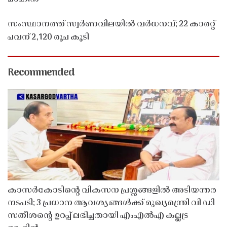
സംസ്ഥാനത്ത് സ്വർണവിലയിൽ വർധനവ്; 22 കാരറ്റ്
പവന് 2,120 രൂപ കൂടി
Recommended
കാസർകോടിൻ്റെ വികസന പ്രശ്നങ്ങളിൽ അടിയന്തര
നടപടി; 3 പ്രധാന ആവശ്യങ്ങൾക്ക് മുഖ്യമന്ത്രി വി ഡി
സതീശൻ്റെ ഉറപ്പ് ലഭിച്ചതായി എംഎൽഎ കല്ലട്ര