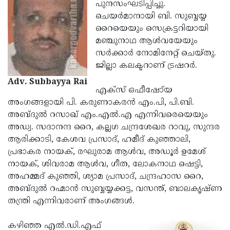
Election
പുനസംഘടിപ്പിച്ചു.
Maha
ചെയര്‍മാനായി ബി. സുബ്ബയ്യ
Shivarathri
International
റൈയെയും സെക്രട്ടറിയായി
Women's
മഞ്ചുനാഥ ആള്‍വയേയും
Anti-
സര്‍ക്കാര്‍ നോമിനേറ്റ് ചെയ്തു.
Day
Drug
Attukal
ജില്ലാ കലക്ടറാണ് ട്രഷറര്‍.
Campaign
Pongala
Holi
Adv. Subbayya Rai
എക്‌സ് ഒഫീഷോ്യ
2025
2025
IPL
അംഗങ്ങളായി പി. കരുണാകരന്‍ എം.പി, പി.ബി.
2025
അബ്ദുല്‍ റസാഖ് എം.എല്‍.എ എന്നിവരെയെയും
Eid
അഡ്വ. സദാനന്ദ റൈ, കല്ലഗ ചന്ദ്രശേഖര റാവു, സുന്ദര
Al-
Waqf
ആരിക്കാടി, കേശവ പ്രസാദ്, ഹമീദ് കുഞ്ഞാലി,
Fitr
Bill
പ്രഭാകര നായക്, രഘുരാമ ആള്‍വ, അഡൂര്‍ ഉമേശ്
Vishu
നായക്, ശിവരാമ ആള്‍വ, ഗീത, ലോകനാഥ ഷെട്ടി,
2025
Controversy
Festival
Good
അഹമ്മദ് കുഞ്ഞി, ശ്യാമ പ്രസാദ്, ചന്ദ്രഹാസ റൈ,
2025
Friday
അബ്ദുല്‍ റഹ്മാന്‍ സുബ്ബയ്യക്കട്ട, വസന്ത്, ബാലകൃഷ്ണ
Easter
തന്ത്രി എന്നിവരാണ് അംഗങ്ങള്‍.
Observance
Sunday
By-
2025
2025
Election
കഴിഞ്ഞ എല്‍.ഡി.എഫ്
Bihar