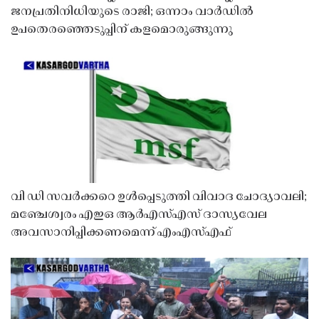
ജനപ്രതിനിധിയുടെ രാജി; ഒന്നാം വാർഡിൽ
ഉപതെരഞ്ഞെടുപ്പിന് കളമൊരുങ്ങുന്നു
വി ഡി സവർക്കറെ ഉൾപ്പെടുത്തി വിവാദ ചോദ്യാവലി;
മഞ്ചേശ്വരം എഇഒ ആർഎസ്എസ് ദാസ്യവേല
അവസാനിപ്പിക്കണമെന്ന് എംഎസ്എഫ്