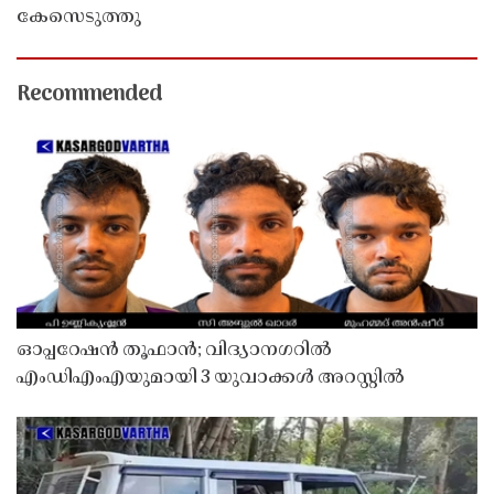
കേസെടുത്തു
Recommended
ഓപ്പറേഷൻ തൂഫാൻ; വിദ്യാനഗറിൽ
എംഡിഎംഎയുമായി 3 യുവാക്കൾ അറസ്റ്റിൽ