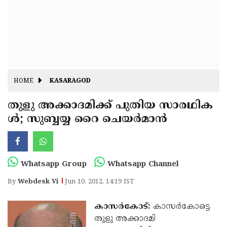
Fitr
May
Day
Eid
Al
Independence
Ad'ha
Day
Onam
HOME
KASARAGOD
J&K
State
തുളു അക്കാദമിക്ക് പുതിയ സാരഥിക
Haryana
ള്‍; സുബ്ബയ്യ റൈ ചെയര്‍മാന്‍
Assembly
State
Diwali
Elections
Assembly
Christmas
Elections
New-
Whatsapp Group
Whatsapp Channel
Year
Republic
By
Webdesk Vi
Jun 10, 2012, 14:19 IST
Day
Budget
കാസര്‍കോട്:
കാസര്‍കോട്ടെ
Delhi
തുളു അക്കാദമി