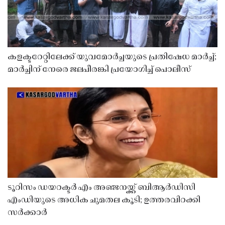
കളക്ടറേറ്റിലേക്ക് യുവമോർച്ചയുടെ പ്രതിഷേധ മാർച്ച്;
മാർച്ചിന് നേരെ ജലപീരങ്കി പ്രയോഗിച്ച് പൊലീസ്
ടൂറിസം ഡയറക്ടർ എം അഞ്ജനയ്ക്ക് ബിആർഡിസി
എംഡിയുടെ അധിക ചുമതല കൂടി; ഉത്തരവിറക്കി
സർക്കാർ