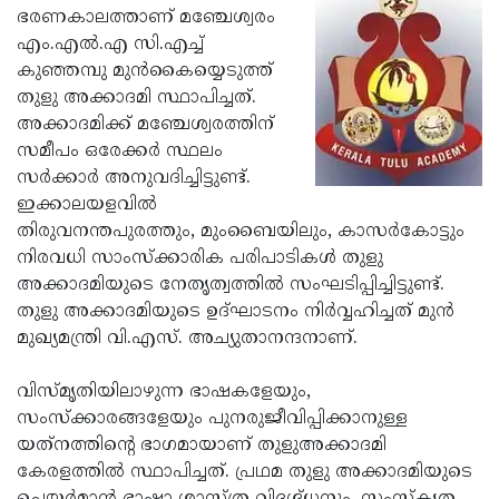
ഭരണകാലത്താണ് മഞ്ചേശ്വരം
Updates
Assembly
Kerala
എം.എല്‍.എ സി.എച്ച്
Polls
Local
കുഞ്ഞമ്പു മുന്‍കൈയ്യെടുത്ത്
Look
തുളു അക്കാദമി സ്ഥാപിച്ചത്.
Body
Back
അക്കാദമിക്ക് മഞ്ചേശ്വരത്തിന്
Election
2025
സമീപം ഒരേക്കര്‍ സ്ഥലം
സര്‍ക്കാര്‍ അനുവദിച്ചിട്ടുണ്ട്.
ഇക്കാലയളവില്‍
തിരുവനന്തപുരത്തും, മുംബൈയിലും, കാസര്‍കോട്ടും
നിരവധി സാംസ്‌ക്കാരിക പരിപാടികള്‍ തുളു
അക്കാദമിയുടെ നേതൃത്വത്തില്‍ സംഘടിപ്പിച്ചിട്ടുണ്ട്.
തുളു അക്കാദമിയുടെ ഉദ്ഘാടനം നിര്‍വ്വഹിച്ചത് മുന്‍
മുഖ്യമന്ത്രി വി.എസ്. അച്യുതാനന്ദനാണ്.
വിസ്മൃതിയിലാഴുന്ന ഭാഷകളേയും,
സംസ്‌ക്കാരങ്ങളേയും പുനരുജീവിപ്പിക്കാനുള്ള
യത്‌നത്തിന്റെ ഭാഗമായാണ് തുളുഅക്കാദമി
കേരളത്തില്‍ സ്ഥാപിച്ചത്. പ്രഥമ തുളു അക്കാദമിയുടെ