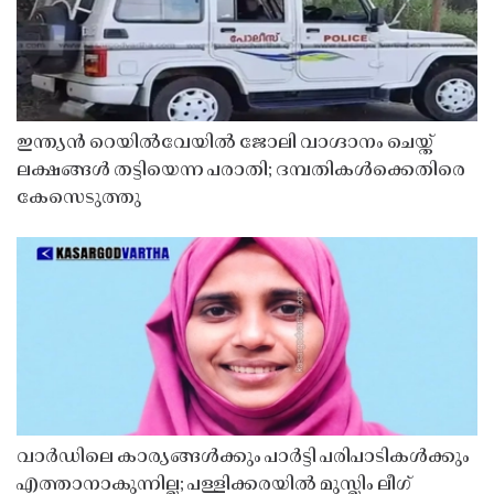
ഇന്ത്യൻ റെയിൽവേയിൽ ജോലി വാഗ്ദാനം ചെയ്ത്
ലക്ഷങ്ങൾ തട്ടിയെന്ന പരാതി; ദമ്പതികൾക്കെതിരെ
കേസെടുത്തു
വാർഡിലെ കാര്യങ്ങൾക്കും പാർട്ടി പരിപാടികൾക്കും
എത്താനാകുന്നില്ല; പള്ളിക്കരയിൽ മുസ്ലിം ലീഗ്