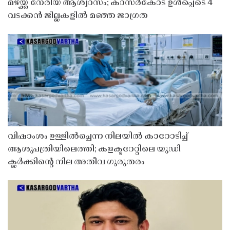
മഴയ്ക്ക് നേരിയ ആശ്വാസം; കാസർകോട് ഉൾപ്പെടെ 4
വടക്കൻ ജില്ലകളിൽ മഞ്ഞ ജാഗ്രത
വിഷാംശം ഉള്ളിൽച്ചെന്ന നിലയിൽ കാറോടിച്ച്
ആശുപത്രിയിലെത്തി; കളക്ടറേറ്റിലെ യുഡി
ക്ലർക്കിൻ്റെ നില അതീവ ഗുരുതരം