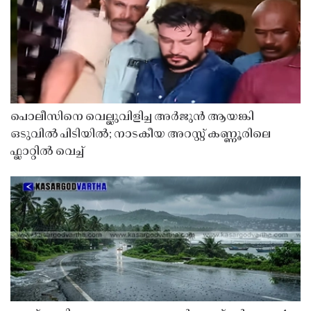
പൊലീസിനെ വെല്ലുവിളിച്ച അർജുൻ ആയങ്കി
ഒടുവിൽ പിടിയിൽ; നാടകീയ അറസ്റ്റ് കണ്ണൂരിലെ
ഫ്ലാറ്റിൽ വെച്ച്