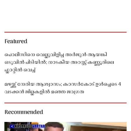
Featured
പൊലീസിനെ വെല്ലുവിളിച്ച അർജുൻ ആയങ്കി
ഒടുവിൽ പിടിയിൽ; നാടകീയ അറസ്റ്റ് കണ്ണൂരിലെ
ഫ്ലാറ്റിൽ വെച്ച്
മഴയ്ക്ക് നേരിയ ആശ്വാസം; കാസർകോട് ഉൾപ്പെടെ 4
വടക്കൻ ജില്ലകളിൽ മഞ്ഞ ജാഗ്രത
Recommended