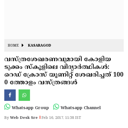
Fitr
May
Day
Eid
Al
Independence
Ad'ha
Day
Onam
HOME
KASARAGOD
J&K
State
വസ്ത്രശേഖരണവുമായി കോളിയ
Haryana
ടുക്കം സ്‌കൂളിലെ വിദ്യാര്‍ത്ഥികള്‍:
Assembly
State
Diwali
റെഡ് ക്രോസ് യൂണിറ്റ് ശേഖരിച്ചത് 100
Elections
Assembly
Christmas
0 ത്തോളം വസ്ത്രങ്ങള്‍
Elections
New-
Year
Republic
Whatsapp Group
Whatsapp Channel
Day
Budget
By
Web Desk Sre
Feb 16, 2017, 11:38 IST
Delhi