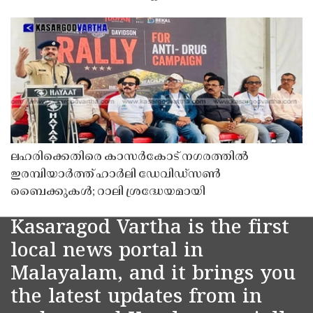
ലഹരിക്കെതിരെ കാസർകോട് നഗരത്തിൽ
ഇരമ്പിയാർത്ത് ഹാർലി ഡേവിഡ്‌സൺ
ബൈക്കുകൾ; റാലി ശ്രദ്ധേയമായി
Kasaragod Vartha is the first
local news portal in
Malayalam, and it brings you
the latest updates from in