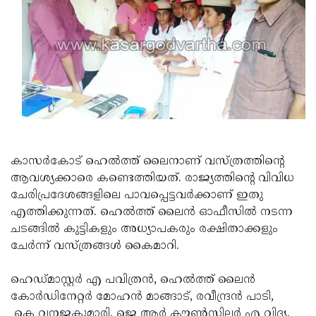
Updates
Assembly
Kerala
Polls
Local
Look
Body
Back
Election
2025
കാസര്‍കോട് ഹെല്‍ത്ത് ലൈനാണ് വസ്ത്രത്തിന്റെ
ആവശ്യക്കാരെ കണ്ടെത്തിയത്. രാജ്യത്തിന്റെ വിവിധ
ചേരിപ്രദേശങ്ങളിലെ പാവപ്പെട്ടവര്‍ക്കാണ് ഇതു
എത്തിക്കുന്നത്. ഹെല്‍ത്ത് ലൈന്‍ ഓഫീസില്‍ നടന്ന
ചടങ്ങില്‍ കുട്ടികളും അധ്യാപകരും രക്ഷിതാക്കളും
ചേര്‍ന്ന് വസ്ത്രങ്ങള്‍ കൈമാറി.
ഹെഡ്മാസ്റ്റര്‍ എ പവിത്രന്‍, ഹെല്‍ത്ത് ലൈന്‍
കോര്‍ഡിനേറ്റര്‍ മോഹന്‍ മാങ്ങാട്, രവീന്ദ്രന്‍ പാടി,
കെ വനജകുമാരി, ജെ ആര്‍ കൗണ്‍സിലര്‍ എ വിദ്യ,