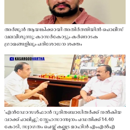
അർജുൻ ആയങ്കിക്കായി അതിർത്തിയിൽ പൊലീസ്
വലവീശുന്നു; കാസർകോട്ടും കർണാടക
ഗ്രാമങ്ങളിലും പരിശോധന ശക്തം
‘എൻഡോസൾഫാൻ ദുരിതബാധിതർക്ക് നൽകിയ
വാക്ക് പാലിച്ചു’; സ്നേഹസാന്ത്വനം പദ്ധതിക്ക് 14.40
കോടി, സ്വാഗതം ചെയ്ത് കല്ലട്ര മാഹിൻ എംഎൽഎ