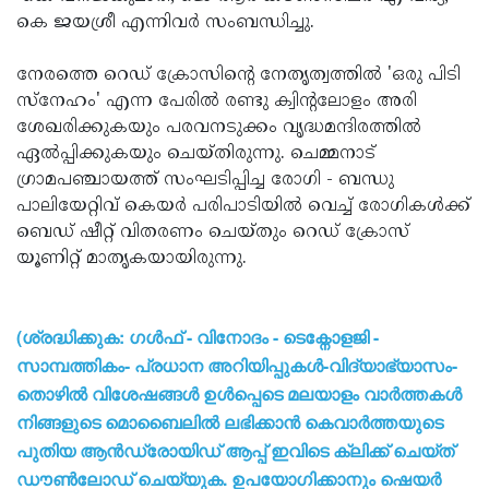
കെ ജയശ്രീ എന്നിവര്‍ സംബന്ധിച്ചു.
നേരത്തെ റെഡ് ക്രോസിന്റെ നേതൃത്വത്തില്‍ 'ഒരു പിടി
സ്‌നേഹം' എന്ന പേരില്‍ രണ്ടു ക്വിന്റലോളം അരി
ശേഖരിക്കുകയും പരവനടുക്കം വൃദ്ധമന്ദിരത്തില്‍
ഏല്‍പ്പിക്കുകയും ചെയ്തിരുന്നു. ചെമ്മനാട്
ഗ്രാമപഞ്ചായത്ത് സംഘടിപ്പിച്ച രോഗി - ബന്ധു
പാലിയേറ്റിവ് കെയര്‍ പരിപാടിയില്‍ വെച്ച് രോഗികള്‍ക്ക്
ബെഡ് ഷീറ്റ് വിതരണം ചെയ്തും റെഡ് ക്രോസ്
യൂണിറ്റ് മാതൃകയായിരുന്നു.
(ശ്രദ്ധിക്കുക: ഗൾഫ് - വിനോദം - ടെക്നോളജി -
സാമ്പത്തികം- പ്രധാന അറിയിപ്പുകൾ-വിദ്യാഭ്യാസം-
തൊഴിൽ വിശേഷങ്ങൾ ഉൾപ്പെടെ മലയാളം വാർത്തകൾ
നിങ്ങളുടെ മൊബൈലിൽ ലഭിക്കാൻ കെവാർത്തയുടെ
പുതിയ ആൻഡ്രോയിഡ് ആപ്പ് ഇവിടെ ക്ലിക്ക് ചെയ്ത്
ഡൗൺലോഡ് ചെയ്യുക. ഉപയോഗിക്കാനും ഷെയർ