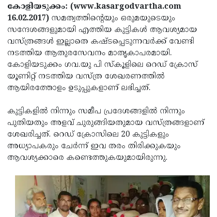
Election
Maha
കോളിയടുക്കം: (www.kasargodvartha.com
16.02.2017)
സമത്വത്തിന്റെയും ഒരുമയുടെയും
Shivarathri
International
സന്ദേശങ്ങളുമായി എത്തിയ കുട്ടികള്‍ ആവശ്യമായ
Women's
Anti-
വസ്ത്രങ്ങള്‍ ഇല്ലാതെ കഷ്ടപ്പെടുന്നവര്‍ക്ക് വേണ്ടി
നടത്തിയ ആതുരസേവനം മാതൃകാപരമായി.
Day
Drug
Attukal
കോളിയടുക്കം ഗവ.യു പി സ്‌കൂളിലെ റെഡ് ക്രോസ്
Campaign
Pongala
Holi
യൂണിറ്റ് നടത്തിയ വസ്ത്ര ശേഖരണത്തില്‍
ആയിരത്തോളം ഉടുപ്പുകളാണ് ലഭിച്ചത്.
2025
2025
IPL
2025
Eid
കുട്ടികളില്‍ നിന്നും സമീപ പ്രദേശങ്ങളില്‍ നിന്നും
പുതിയതും അളവ് ചുരുങ്ങിയതുമായ വസ്ത്രങ്ങളാണ്
Al-
Waqf
ശേഖരിച്ചത്. റെഡ് ക്രോസിലെ 20 കുട്ടികളും
Fitr
Bill
Vishu
അധ്യാപകരും ചേര്‍ന്ന് ഇവ തരം തിരിക്കുകയും
ആവശ്യക്കാരെ കണ്ടെത്തുകയുമായിരുന്നു.
2025
Controversy
Festival
Good
2025
Friday
Easter
Observance
Sunday
By-
2025
2025
Election
Bihar