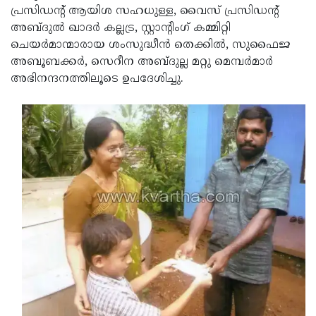
പ്രസിഡന്റ് ആയിശ സഹധുള്ള, വൈസ് പ്രസിഡന്റ്
Updates
Assembly
Kerala
അബ്ദുല്‍ ഖാദര്‍ കല്ലട്ര, സ്റ്റാന്റിംഗ് കമ്മിറ്റി
Polls
Local
ചെയര്‍മാന്മാരായ ശംസുദ്ധീന്‍ തെക്കില്‍, സുഫൈജ
Look
അബൂബക്കര്‍, സെറീന അബ്ദുല്ല മറ്റു മെമ്പര്‍മാര്‍
Body
Back
അഭിനന്ദനത്തിലൂടെ ഉപദേശിച്ചു.
Election
2025