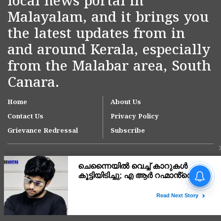
local news portal in
Malayalam, and it brings you
the latest updates from in
and around Kerala, especially
from the Malabar area, South
Canara.
Home
About Us
Contact Us
Privacy Policy
Grievance Redressal
Subscribe
നീറ്റ് പരീക്ഷാ
പരിശീലനത്തിനിടെ മരിച്ച
സഹോദരിക്ക് പിന്നാലെ
ഗൾഫിൽ നിന്നെത്തിയ
Copyright © 2007-
2026
Kasargodvartha
സഹോദരനും മംഗളൂരിലെ
ലോഡ്ജ് മുറിയിൽ മരിച്ച