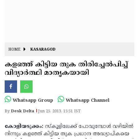
Fitr
May
Day
Eid
Al
Independence
Ad'ha
Day
Onam
HOME
KASARAGOD
J&K
State
കളഞ്ഞ് കിട്ടിയ തുക തിരിച്ചേല്‍പിച്ച്
Haryana
വിദ്യാര്‍ത്ഥി മാതൃകയായി
Assembly
State
Diwali
Elections
Assembly
Christmas
Elections
New-
Whatsapp Group
Whatsapp Channel
Year
Republic
By
Desk Delta
Jun 25, 2013, 15:51 IST
Day
Budget
കോളിയടുക്കം:
സ്‌കൂളിലേക്ക് പോവുമ്പോള്‍ വഴിയില്‍
Delhi
നിന്നും കളഞ്ഞ് കിട്ടിയ തുക പ്രധാന അദ്ധ്യാപികയെ