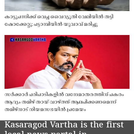
കാട്ടുപന്നിക്ക് വെച്ച വൈദ്യുതി വേലിയിൽ തട്ടി
ഷോക്കേറ്റു; പട്ടാമ്പിയിൽ യുവാവ് മരിച്ചു
സർക്കാർ പരിപാടികളിൽ വന്ദേമാതരത്തിന് പകരം
ആദ്യം തമിഴ് തായ് വാഴ്ത്ത് ആലപിക്കണമെന്ന്
തമിഴ്നാട് നിയമസഭയിൽ പ്രമേയം
Kasaragod Vartha is the first