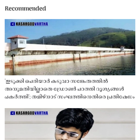
Recommended
'ഇടുക്കി പെരിയാർ കടുവാ സങ്കേതത്തിൽ
അനുമതിയില്ലാതെ ഡ്രോൺ പറത്തി ദൃശ്യങ്ങൾ
പകർത്തി'; തമിഴ്നാട് സംഘത്തിനെതിരെ പ്രതിഷേധം