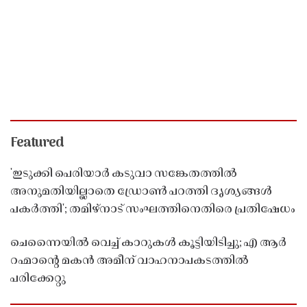
Featured
'ഇടുക്കി പെരിയാർ കടുവാ സങ്കേതത്തിൽ
അനുമതിയില്ലാതെ ഡ്രോൺ പറത്തി ദൃശ്യങ്ങൾ
പകർത്തി'; തമിഴ്നാട് സംഘത്തിനെതിരെ പ്രതിഷേധം
ചെന്നൈയിൽ വെച്ച് കാറുകൾ കൂട്ടിയിടിച്ചു; എ ആർ
റഹ്മാൻ്റെ മകൻ അമീന് വാഹനാപകടത്തിൽ
പരിക്കേറ്റു