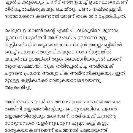
Election
ഏല്‍പിക്കുകയും പിന്നീട് അന്വേഷിച്ച് ഉടമസ്ഥനെകണ്ട്
Maha
തിരിച്ചേല്‍പിക്കുകയും ചെയ്തു. പണം നഷ്ടപ്പെട്ട ടി.
Shivarathri
International
ദാമോധരനെ കണ്ടെത്തിയാണ് തുക തിരിച്ചേല്‍പിച്ചത്.
Women's
Anti-
പെരുമ്പള ഗവണ്‍മെന്റ് എല്‍.പി. സ്‌കൂളിലെ മൂന്നാം
Day
Drug
Attukal
ക്ലാസ് വിദ്ധ്യാര്‍ത്ഥി അഭിഷേക് ചന്ദ്രനാണ് മറ്റു
Campaign
Pongala
കുട്ടികള്‍ക്ക് മാതൃകയായത്. സ്‌കൂള്‍ അസ്സംബ്ലിയില്‍
Holi
വെച്ച് പ്രധാന അധ്യാപികയുടെ സാന്നിധ്യത്തില്‍
2025
2025
IPL
യഥാര്‍ത്ഥ ഉടമയ്ക്ക് തുക കൈമാറിയപ്പോള്‍ ചടങ്ങ്
2025
ആഘോഷമായി. തുക തിരിച്ചേല്‍പിച്ച അഭിഷേക്
Eid
ചന്ദ്രനെ പ്രധാന അദ്ധ്യാപിക അഭിനന്ദിക്കുകയും ഇത്
Al-
Waqf
മറ്റുള്ള കുട്ടികള്‍ക്ക് മാതൃകയാവട്ടെയെന്നു
Fitr
Bill
ആശംശിച്ചു.
Vishu
2025
Controversy
Festival
Good
അഭിഷേക് ചന്ദ്രന്‍ ചെമ്മനാട് ഗ്രാമ പഞ്ചായത്തംഗം
2025
Friday
രഞ്ജിനി മയ്യാലത്തിന്റെയും പെരുമ്പളയിലെ ചന്ദ്രന്‍
Easter
മയ്യാലത്തിന്റെയും മകനാണ്. അഭിഷേക് ചന്ദ്രന്റെ
Observance
Sunday
By-
സത്യസന്ധത വളര്‍ന്നുവരുന്ന എല്ലാ കുട്ടികളും
2025
2025
Election
മാതൃകയാകണമെന്ന് ചെമ്മനാട് പഞ്ചായത്ത്
Bihar