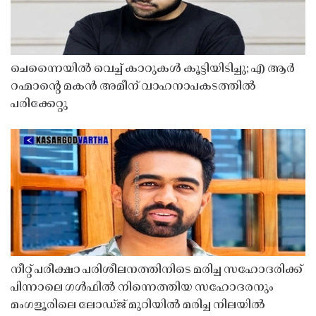
ചെന്നൈയിൽ വെച്ച് കാറുകൾ കൂട്ടിയിടിച്ചു; എ ആർ
റഹ്മാൻ്റെ മകൻ അമീന് വാഹനാപകടത്തിൽ
പരിക്കേറ്റു
നീറ്റ് പരീക്ഷാ പരിശീലനത്തിനിടെ മരിച്ച സഹോദരിക്ക്
പിന്നാലെ ഗൾഫിൽ നിന്നെത്തിയ സഹോദരനും
മംഗളൂരിലെ ലോഡ്ജ് മുറിയിൽ മരിച്ച നിലയിൽ