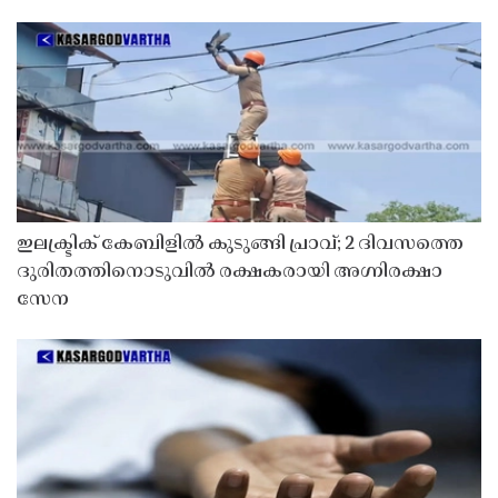
ഇലക്ട്രിക് കേബിളിൽ കുടുങ്ങി പ്രാവ്; 2 ദിവസത്തെ
ദുരിതത്തിനൊടുവിൽ രക്ഷകരായി അഗ്നിരക്ഷാ
സേന