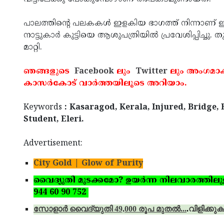
പാലത്തിന്റെ പലകകള്‍ ഇളകിയ ഭാഗത്ത് നിന്നാണ് ഇ
നാട്ടുകാര്‍ കുട്ടിയെ ആശുപത്രിയില്‍ പ്രവേശിപ്പിച്ചു
മാറ്റി.
ഞങ്ങളുടെ
Facebook
ലും
Twitter
ലും അംഗമാക
കാസര്‍കോട് വാര്‍ത്തയിലൂടെ അറിയാം.
Keywords
: Kasaragod, Kerala, Injured, Bridge, 
Student, Eleri.
Advertisement:
City Gold | Glow of Purity
വൈദ്യുതി മുടക്കമോ? ഉയര്‍ന്ന നിലവാരത്തിലുള്ള 
944 60 90 752
സോളാര്‍ വൈദ്യുതി 49,000 രൂപ മുതല്‍...
.
വിളിക്കുക