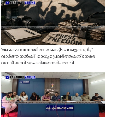
'അപകടാവസ്ഥയിലായ കെട്ടിടങ്ങളെക്കുറിച്ച്
വാർത്ത നൽകി'; മാധ്യമപ്രവർത്തകന് നേരെ
വധഭീഷണി മുഴക്കിയതായി പരാതി