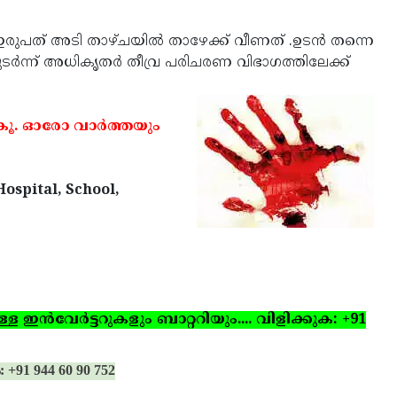
രുപത് അടി താഴ്ചയില്‍ താഴേക്ക് വീണത് .ഉടന്‍ തന്നെ
. തുടര്‍ന്ന് അധികൃതര്‍ തീവ്ര പരിചരണ വിഭാഗത്തിലേക്ക്
ൂ. ഓരോ വാര്‍ത്തയും
Hospital, School,
ഇന്‍വേര്‍ട്ടറുകളും ബാറ്ററിയും.... വിളിക്കുക: +91
: +91 944 60 90 752