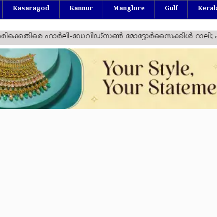
Kasaragod
Kannur
Manglore
Gulf
Keral