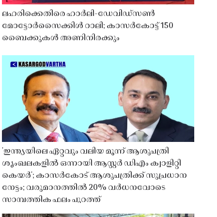
ലഹരിക്കെതിരെ ഹാർലി-ഡേവിഡ്‌സൺ
മോട്ടോർസൈക്കിൾ റാലി; കാസർകോട്ട് 150
ബൈക്കുകൾ അണിനിരക്കും
'ഇന്ത്യയിലെ ഏറ്റവും വലിയ മൂന്ന് ആശുപത്രി
ശൃംഖലകളിൽ ഒന്നായി ആസ്റ്റർ ഡിഎം ക്വാളിറ്റി
കെയർ'; കാസർകോട് ആശുപത്രിക്ക് സുപ്രധാന
നേട്ടം; വരുമാനത്തിൽ 20% വർധനവോടെ
സാമ്പത്തിക ഫലം പുറത്ത്