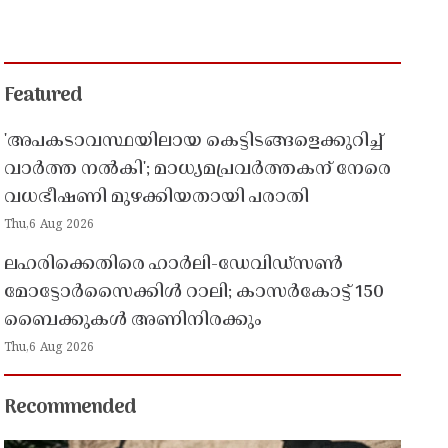
Featured
'അപകടാവസ്ഥയിലായ കെട്ടിടങ്ങളെക്കുറിച്ച്
വാർത്ത നൽകി'; മാധ്യമപ്രവർത്തകന് നേരെ
വധഭീഷണി മുഴക്കിയതായി പരാതി
Thu,6 Aug 2026
ലഹരിക്കെതിരെ ഹാർലി-ഡേവിഡ്‌സൺ
മോട്ടോർസൈക്കിൾ റാലി; കാസർകോട്ട് 150
ബൈക്കുകൾ അണിനിരക്കും
Thu,6 Aug 2026
Recommended