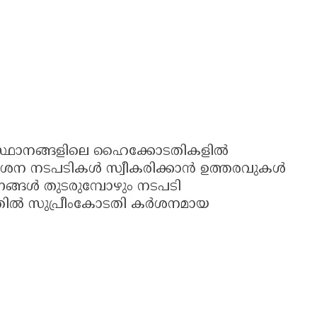
സ്ഥാനങ്ങളിലെ ഹൈക്കോടതികളിൽ
ർശന നടപടികൾ സ്വീകരിക്കാൻ ഉത്തരവുകൾ
മണങ്ങൾ തുടരുമ്പോഴും നടപടി
ത്തിൽ സുപ്രീംകോടതി കർശനമായ