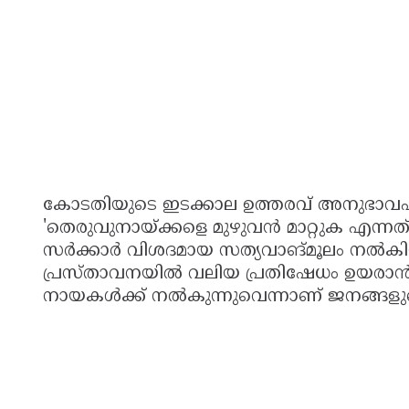
കോടതിയുടെ ഇടക്കാല ഉത്തരവ് അനുഭാവപ
'തെരുവുനായ്ക്കളെ മുഴുവൻ മാറ്റുക എന്നത്
സർക്കാർ വിശദമായ സത്യവാങ്മൂലം നൽകിയത
പ്രസ്താവനയിൽ വലിയ പ്രതിഷേധം ഉയരാൻ ക
നായകൾക്ക് നൽകുന്നുവെന്നാണ് ജനങ്ങളു