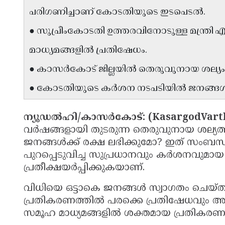
പരിഗണിച്ചാണ് കോടതിയുടെ ഇടപെടൽ.
● സുപ്രീംകോടതി ഉത്തരവിനോടുള്ള മന്ത്ര
മാധ്യമങ്ങളിൽ പ്രതിഷേധം.
● കാസർകോട് ജില്ലയിൽ തെരുവുനായ ശല്യം
● കോടതിയുടെ കർശന നടപടിയിൽ ജനങ്ങൾ പ്രത
ന്യൂഡൽഹി/കാസർകോട്: (KasargodVart
വർഷങ്ങളായി തുടരുന്ന തെരുവുനായ ശല്യത്
ജനങ്ങൾക്ക് രക്ഷ ലഭിക്കുമോ? ഇത് സംബന്ധ
പുറപ്പെടുവിച്ച സുപ്രധാനവും കർശനവുമ
പ്രതീക്ഷയർപ്പിക്കുകയാണ്.
വിധിയെ ഒട്ടാകെ ജനങ്ങൾ സ്വാഗതം ചെയ്തപ
പ്രതികരണത്തിൽ പരക്കെ പ്രതിഷേധവും അലയട
സമൂഹ മാധ്യമങ്ങളിൽ ശക്തമായ പ്രതികരണങ