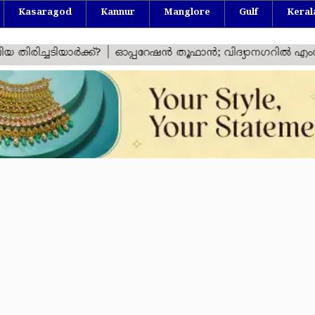
Kasaragod
Kannur
Manglore
Gulf
Keral