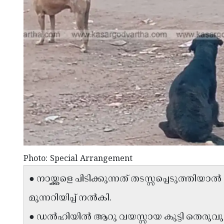
Photo: Special Arrangement
● നായ്ക്കളെ പിടിക്കുന്നത് തടസ്സപ്പെടുത്
മുന്നറിയിപ്പ് നൽകി.
● ഡൽഹിയിൽ ആറു വയസ്സായ കുട്ടി തെരുവ