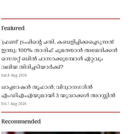
Featured
'ഫ്രണ്ട്' ട്രംപിന്റെ ചതി, കബളിപ്പിക്കപ്പെടുന്നത്
ഇന്ത്യ; 100% താരിഫ് ചുമത്താൻ അമേരിക്കൻ
സെനറ്റ് ബിൽ പാസാക്കുമ്പോൾ ഏറ്റവും
വലിയ തിരിച്ചടിയാർക്ക്?
Sat,8 Aug 2026
ഓപ്പറേഷൻ തൂഫാൻ; വിദ്യാനഗറിൽ
എംഡിഎംഎയുമായി 3 യുവാക്കൾ അറസ്റ്റിൽ
Fri,7 Aug 2026
Recommended