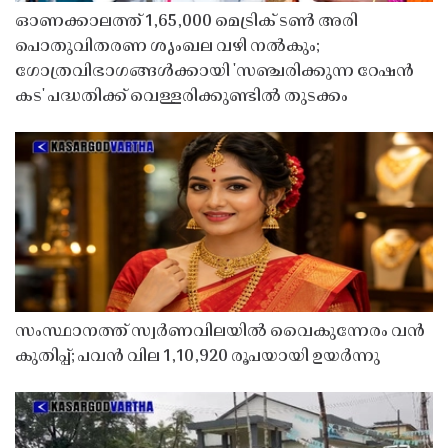
ഓണക്കാലത്ത് 1,65,000 മെട്രിക് ടൺ അരി
പൊതുവിതരണ ശൃംഖല വഴി നൽകും;
ഗോത്രവിഭാഗങ്ങൾക്കായി 'സഞ്ചരിക്കുന്ന റേഷൻ
കട' പദ്ധതിക്ക് വെള്ളരിക്കുണ്ടിൽ തുടക്കം
സംസ്ഥാനത്ത് സ്വർണവിലയിൽ വൈകുന്നേരം വൻ
കുതിപ്പ്; പവൻ വില 1,10,920 രൂപയായി ഉയർന്നു