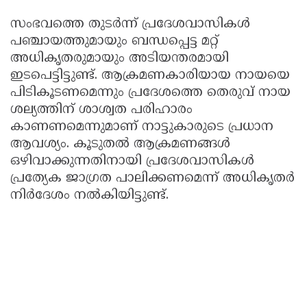
സംഭവത്തെ തുടർന്ന് പ്രദേശവാസികൾ
പഞ്ചായത്തുമായും ബന്ധപ്പെട്ട മറ്റ്
അധികൃതരുമായും അടിയന്തരമായി
ഇടപെട്ടിട്ടുണ്ട്. ആക്രമണകാരിയായ നായയെ
പിടികൂടണമെന്നും പ്രദേശത്തെ തെരുവ് നായ
ശല്യത്തിന് ശാശ്വത പരിഹാരം
കാണണമെന്നുമാണ് നാട്ടുകാരുടെ പ്രധാന
ആവശ്യം. കൂടുതൽ ആക്രമണങ്ങൾ
ഒഴിവാക്കുന്നതിനായി പ്രദേശവാസികൾ
പ്രത്യേക ജാഗ്രത പാലിക്കണമെന്ന് അധികൃതർ
നിർദേശം നൽകിയിട്ടുണ്ട്.