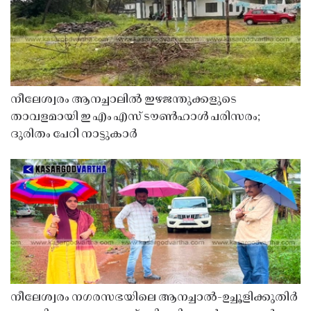
നീലേശ്വരം ആനച്ചാലിൽ ഇഴജന്തുക്കളുടെ
താവളമായി ഇ എം എസ് ടൗൺഹാൾ പരിസരം;
ദുരിതം പേറി നാട്ടുകാർ
നീലേശ്വരം നഗരസഭയിലെ ആനച്ചാൽ-ഉച്ചൂളിക്കുതിർ