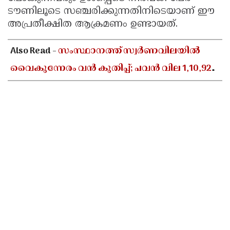
ടൗണിലൂടെ സഞ്ചരിക്കുന്നതിനിടെയാണ് ഈ
അപ്രതീക്ഷിത ആക്രമണം ഉണ്ടായത്.
Also Read -
സംസ്ഥാനത്ത് സ്വർണവിലയിൽ
വൈകുന്നേരം വൻ കുതിപ്പ്; പവൻ വില 1,10,920
രൂപയായി ഉയർന്നു