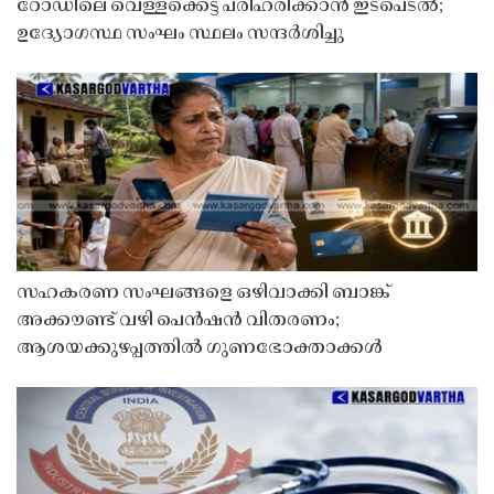
റോഡിലെ വെള്ളക്കെട്ട് പരിഹരിക്കാൻ ഇടപെടൽ;
ഉദ്യോഗസ്ഥ സംഘം സ്ഥലം സന്ദർശിച്ചു
സഹകരണ സംഘങ്ങളെ ഒഴിവാക്കി ബാങ്ക്
അക്കൗണ്ട് വഴി പെൻഷൻ വിതരണം;
ആശയക്കുഴപ്പത്തിൽ ഗുണഭോക്താക്കൾ