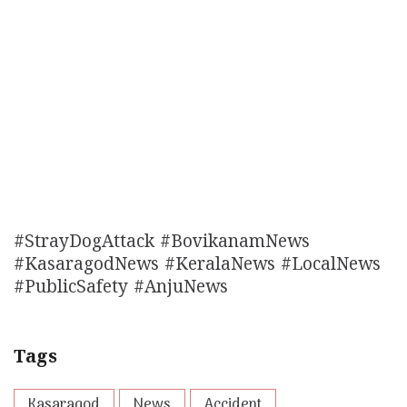
#StrayDogAttack #BovikanamNews
#KasaragodNews #KeralaNews #LocalNews
#PublicSafety #AnjuNews
Tags
Kasaragod
News
Accident