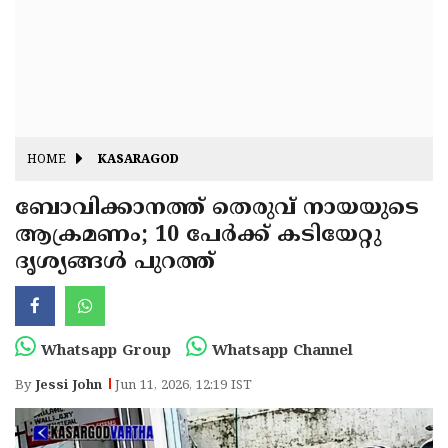
Fitr
May
Day
Eid
Al
Independence
Ad'ha
Day
Onam
HOME
KASARAGOD
J&K
State
ബോവിക്കാനത്ത് തെരുവ് നായയുടെ
Haryana
ആക്രമണം; 10 പേർക്ക് കടിയേറ്റു
Assembly
State
Diwali
ദൃശ്യങ്ങൾ പുറത്ത്
Elections
Assembly
Christmas
Elections
New-
Year
Republic
Whatsapp Group
Whatsapp Channel
Day
Budget
By
Jessi John
Jun 11, 2026, 12:19 IST
Delhi