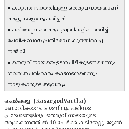
● കറുത്ത നിറത്തിലുള്ള തെരുവ് നായയാണ്
Updates
Assembly
Kerala
Polls
ആളുകളെ ആക്രമിച്ചത്
Local
Look
Body
Back
● കടിയേറ്റവരെ ആശുപത്രികളിലെത്തിച്ച്
Election
2025
പേവിഷബാധ പ്രതിരോധ കുത്തിവെപ്പ്
നൽകി
● തെരുവ് നായയെ ഉടൻ പിടികൂടണമെന്നും
ശാശ്വത പരിഹാരം കാണണമെന്നും
നാട്ടുകാരുടെ ആവശ്യം
ചെർക്കള: (KasargodVartha)
ബോവിക്കാനം ടൗണിലും പരിസര
പ്രദേശങ്ങളിലും തെരുവ് നായയുടെ
ആക്രമണത്തിൽ 10 പേർക്ക് കടിയേറ്റു. ജൂൺ