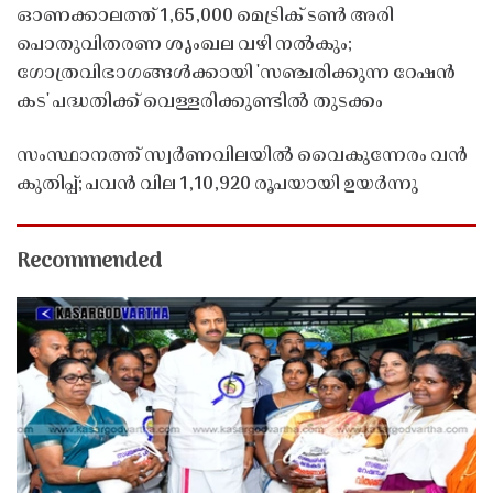
ഓണക്കാലത്ത് 1,65,000 മെട്രിക് ടൺ അരി
പൊതുവിതരണ ശൃംഖല വഴി നൽകും;
ഗോത്രവിഭാഗങ്ങൾക്കായി 'സഞ്ചരിക്കുന്ന റേഷൻ
കട' പദ്ധതിക്ക് വെള്ളരിക്കുണ്ടിൽ തുടക്കം
സംസ്ഥാനത്ത് സ്വർണവിലയിൽ വൈകുന്നേരം വൻ
കുതിപ്പ്; പവൻ വില 1,10,920 രൂപയായി ഉയർന്നു
Recommended