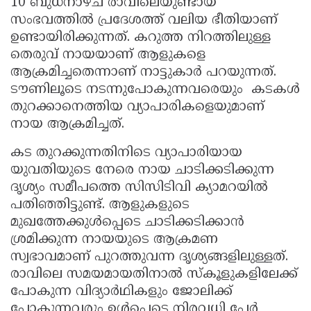
10 ബുധനാഴ്ച രാവിലെയുണ്ടായ
സംഭവത്തിൽ പ്രദേശത്ത് വലിയ ഭീതിയാണ്
ഉണ്ടായിരിക്കുന്നത്. കറുത്ത നിറത്തിലുള്ള
തെരുവ് നായയാണ് ആളുകളെ
ആക്രമിച്ചതെന്നാണ് നാട്ടുകാർ പറയുന്നത്.
ടൗണിലൂടെ നടന്നുപോകുന്നവരെയും കടകൾ
തുറക്കാനെത്തിയ വ്യാപാരികളെയുമാണ്
നായ ആക്രമിച്ചത്.
കട തുറക്കുന്നതിനിടെ വ്യാപാരിയായ
യുവതിയുടെ നേരെ നായ ചാടിക്കടിക്കുന്ന
ദൃശ്യം സമീപത്തെ സിസിടിവി ക്യാമറയിൽ
പതിഞ്ഞിട്ടുണ്ട്. ആളുകളുടെ
മുഖത്തേക്കുൾപ്പെടെ ചാടിക്കടിക്കാൻ
ശ്രമിക്കുന്ന നായയുടെ ആക്രമണ
സ്വഭാവമാണ് പുറത്തുവന്ന ദൃശ്യങ്ങളിലുള്ളത്.
രാവിലെ സമയമായതിനാൽ സ്കൂളുകളിലേക്ക്
പോകുന്ന വിദ്യാർഥികളും ജോലിക്ക്
പോകുന്നവരും ഉൾപ്പെടെ നിരവധി പേർ