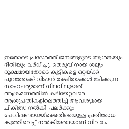
ഇതോടെ പ്രദേശത്ത് ജനങ്ങളുടെ ആശങ്കയും
ഭീതിയും വർധിച്ചു. തെരുവ് നായ ശല്യം
രൂക്ഷമായതോടെ കുട്ടികളെ ഒറ്റയ്ക്ക്
പുറത്തേക്ക് വിടാൻ രക്ഷിതാക്കൾ മടിക്കുന്ന
സാഹചര്യമാണ് നിലവിലുള്ളത്.
ആക്രമണത്തിൽ കടിയേറ്റവരെ
ആശുപത്രികളിലെത്തിച്ച് ആവശ്യമായ
ചികിത്സ നൽകി. പലർക്കും
പേവിഷബാധയ്ക്കെതിരെയുള്ള പ്രതിരോധ
കുത്തിവെപ്പ് നൽകിയതായാണ് വിവരം.