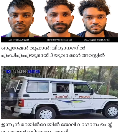
ഓപ്പറേഷൻ തൂഫാൻ; വിദ്യാനഗറിൽ
എംഡിഎംഎയുമായി 3 യുവാക്കൾ അറസ്റ്റിൽ
ഇന്ത്യൻ റെയിൽവേയിൽ ജോലി വാഗ്ദാനം ചെയ്ത്