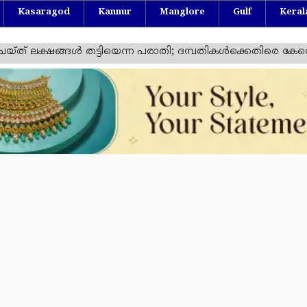
Kasaragod
Kannur
Manglore
Gulf
Keral