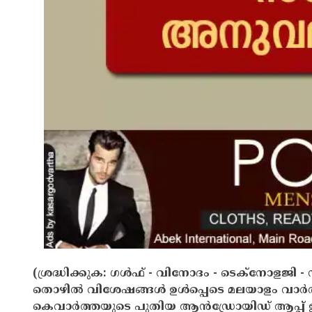
(ശ്രദ്ധിക്കുക: ഗൾഫ് - വിനോദം - ടെക്നോളജി - 
തൊഴിൽ വിശേഷങ്ങൾ ഉൾപ്പെടെ മലയാളം വാർ
കെവാർത്തയുടെ പുതിയ ആൻഡ്രോയിഡ് ആപ്പ് ഇവ