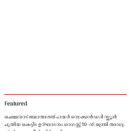
Featured
ചെമ്മനാട് ജമാഅത്ത് ഹയർ സെക്കൻഡറി സ്കൂൾ
പുതിയ കെട്ടിട ഉദ്ഘാടനം ഓഗസ്റ്റ് 10-ന്; മന്ത്രി അഡ്വ.