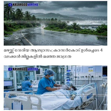
മഴയ്ക്ക് നേരിയ ആശ്വാസം; കാസർകോട് ഉൾപ്പെടെ 4
വടക്കൻ ജില്ലകളിൽ മഞ്ഞ ജാഗ്രത