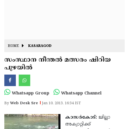
Fitr
May
Day
Eid
Al
Independence
Ad'ha
Day
Onam
HOME
KASARAGOD
J&K
State
സംസ്ഥാന നീന്തല്‍ മത്സരം ഷിറിയ
Haryana
പുഴയില്‍
Assembly
State
Diwali
Elections
Assembly
Christmas
Elections
New-
Whatsapp Group
Whatsapp Channel
Year
Republic
By
Web Desk Sre
Jan 10, 2013, 16:34 IST
Day
Budget
കാസര്‍കോട്:
ജില്ലാ
Delhi
അക്വാറ്റിക്ക്