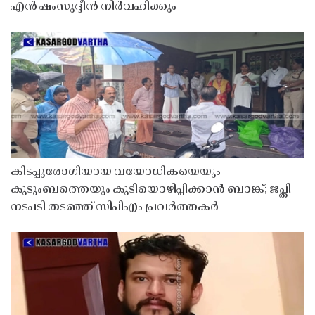
എൻ ഷംസുദ്ദീൻ നിർവഹിക്കും
കിടപ്പുരോഗിയായ വയോധികയെയും
കുടുംബത്തെയും കുടിയൊഴിപ്പിക്കാൻ ബാങ്ക്; ജപ്തി
നടപടി തടഞ്ഞ് സിപിഎം പ്രവർത്തകർ