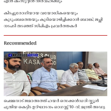
എൻ ഷംസുദ്ദീൻ നിർവഹിക്കും
കിടപ്പുരോഗിയായ വയോധികയെയും
കുടുംബത്തെയും കുടിയൊഴിപ്പിക്കാൻ ബാങ്ക്; ജപ്തി
നടപടി തടഞ്ഞ് സിപിഎം പ്രവർത്തകർ
Recommended
ചെമ്മനാട് ജമാഅത്ത് ഹയർ സെക്കൻഡറി സ്കൂൾ
പുതിയ കെട്ടിട ഉദ്ഘാടനം ഓഗസ്റ്റ് 10-ന്; മന്ത്രി അഡ്വ.