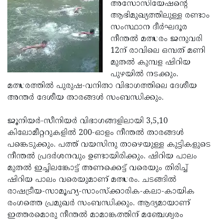
Election
അസോസിയേഷന്റെ
Maha
ആഭിമുഖ്യത്തിലുള്ള രണ്ടാം
Shivarathri
International
സംസ്ഥാന ദീര്‍ഘദൂര
Women's
നീന്തല്‍ മത്സരം ജനുവരി
Anti-
12ന് രാവിലെ ഒമ്പത് മണി
Day
Drug
Attukal
മുതല്‍ കുമ്പള ഷിറിയ
Campaign
Pongala
പുഴയില്‍ നടക്കും.
Holi
മത്സരത്തില്‍ പുരുഷ-വനിതാ വിഭാഗത്തിലെ ദേശീയ
2025
2025
IPL
അന്തര്‍ ദേശീയ താരങ്ങള്‍ സംബന്ധിക്കും.
2025
Eid
ജൂനിയര്‍-സീനിയര്‍ വിഭാഗങ്ങളിലായി 3,5,10
Al-
Waqf
കിലോമീറ്ററുകളില്‍ 200-ഓളം നീന്തല്‍ താരങ്ങള്‍
Fitr
Bill
പങ്കെടുക്കും. പത്ത് വയസിനു താഴെയുള്ള കുട്ടികളുടെ
Vishu
നീന്തല്‍ പ്രദര്‍ശനവും ഉണ്ടായിരിക്കും. ഷിറിയ പാലം
2025
Controversy
Festival
Good
മുതല്‍ ഇച്ചിലങ്കോട്ട് അണക്കെട്ട് വരെയും തിരിച്ച്
2025
Friday
ഷിറിയ പാലം വരെയുമാണ് മത്സരം. ചടങ്ങില്‍
Easter
രാഷട്രീയ-സാമൂഹ്യ-സാംസ്‌ക്കാരിക-കലാ-കായിക
Observance
Sunday
By-
രംഗത്തെ പ്രമുഖര്‍ സംബന്ധിക്കും. ആദ്യമായാണ്
2025
2025
Election
ഇത്തരമൊരു നീന്തല്‍ മാമാങ്കത്തിന് മഞ്ചേശ്വരം
Bihar