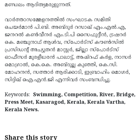
മണ്ഡലം ആദിത്യമരുളുന്നത്.
Updates
Assembly
Kerala
Polls
Local
വാര്‍ത്താസമ്മേളനത്തില്‍ സംഘാടക സമിതി
Look
ചെയര്‍മാന്‍ പി.ബി. അബ്ദുര്‍ റസാഖ് എം.എല്‍.എ,
Body
Back
ജനറല്‍ കണ്‍വീനര്‍ എം.ടി.പി സൈഫുദ്ദീന്‍, ട്രഷറര്‍
Election
2025
കെ. മഞ്ചുനാഥ് ആള്‍വ, സ്‌പോര്‍ട്‌സ് കൗണ്‍സില്‍
പ്രസിഡന്റ് അച്യുതന്‍ മാസ്റ്റര്‍, ജില്ലാ സ്‌പോര്‍ട്‌സ്
ഓഫീസര്‍ മുരളീധരന്‍ പാലാട്ട്, അഷ്‌റഫ് കര്‍ള, നാസര്‍
മൊഗ്രാല്‍, കെ.കെ. അബ്ദുല്ല കുഞ്ഞി, കെ.സി.
മോഹനന്‍, സത്താര്‍ ആരിക്കാടി, ഇബ്രാഹിം മൊഗര്‍,
സിദ്ദിഖ് ഐ.എന്‍.ജി എന്നിവര്‍ സംബന്ധിച്ചു.
Keywords:
Swimming, Competition, River, Bridge,
Press Meet, Kasaragod, Kerala, Kerala Vartha,
Kerala News.
Share this story