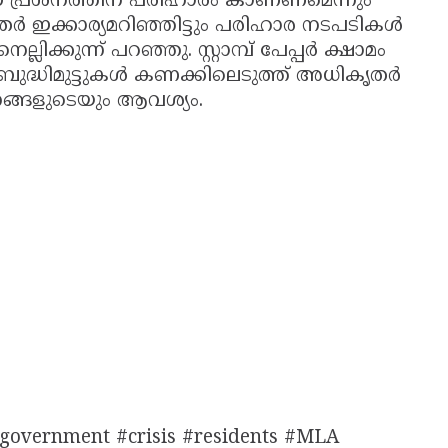
ഈ പ്രശ്നത്തിന് പരിഹാരം കാണണമെന്നും
കൃതർ ഇക്കാര്യമറിഞ്ഞിട്ടും പരിഹാര നടപടികൾ
ക്കുന്ന് പറഞ്ഞു. സ്റ്റാമ്പ് പേപ്പർ ക്ഷാമം
 ബുദ്ധിമുട്ടുകൾ കണക്കിലെടുത്ത് അധികൃതർ
്ങളുടെയും ആവശ്യം.
government #crisis #residents #MLA