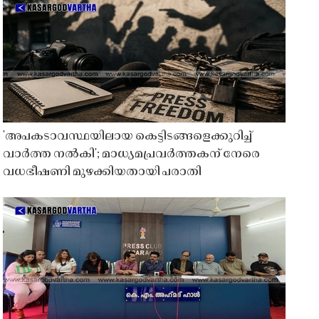
'അപകടാവസ്ഥയിലായ കെട്ടിടങ്ങളെക്കുറിച്ച്
വാർത്ത നൽകി'; മാധ്യമപ്രവർത്തകന് നേരെ
വധഭീഷണി മുഴക്കിയതായി പരാതി