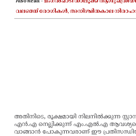
Also Read -
മംഗൽപാടി താലൂക്ക് ആശുപത്രിയി
വലഞ്ഞ് രോഗികൾ, അനിശ്ചിതകാല നിരാഹാര
അതിനിടെ, രൂക്ഷമായി നിലനിൽക്കുന്ന സ്റ്റാമ
എൻ.എ നെല്ലിക്കുന്ന് എം.എൽ.എ ആവശ്യപ്പെട്ടു.
വാങ്ങാൻ പോകുന്നവരാണ് ഈ പ്രതിസന്ധിയുടെ