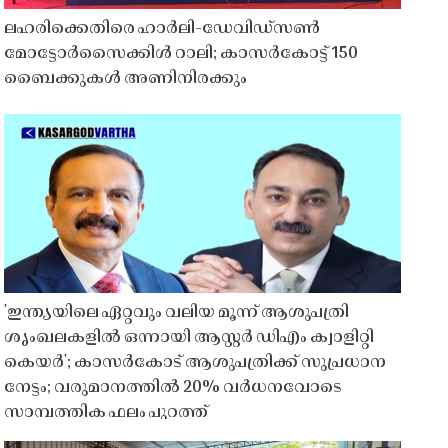
ലഹരിക്കെതിരെ ഹാർലി-ഡേവിഡ്‌സൺ
മോട്ടോർസൈക്കിൾ റാലി; കാസർകോട്ട് 150
ബൈക്കുകൾ അണിനിരക്കും
'ഇന്ത്യയിലെ ഏറ്റവും വലിയ മൂന്ന് ആശുപത്രി
ശൃംഖലകളിൽ ഒന്നായി ആസ്റ്റർ ഡിഎം ക്വാളിറ്റി
കെയർ'; കാസർകോട് ആശുപത്രിക്ക് സുപ്രധാന
നേട്ടം; വരുമാനത്തിൽ 20% വർധനവോടെ
സാമ്പത്തിക ഫലം പുറത്ത്