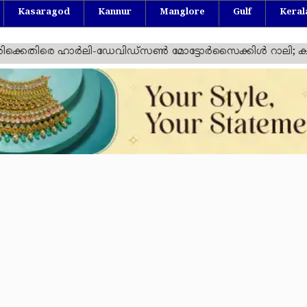
Kasaragod
Kannur
Manglore
Gulf
Keral