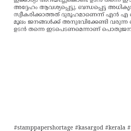
ഇക്കാര്യം അറിയിച്ചുകൊണ്ട് ഉടൻ തന്നെ 
അദ്ദേഹം ആവശ്യപ്പെട്ടു. ബന്ധപ്പെട്ട അധി
സ്വീകരിക്കാത്തത് ദുരൂഹമാണെന്ന് എൻ എ നെല്ലി
മൂലം ജനങ്ങൾക്ക് അനുഭവിക്കേണ്ടി വരുന്ന
ഉടൻ തന്നെ ഇടപെടണമെന്നാണ് പൊതുജനങ
#stamppapershortage #kasargod #kerala #