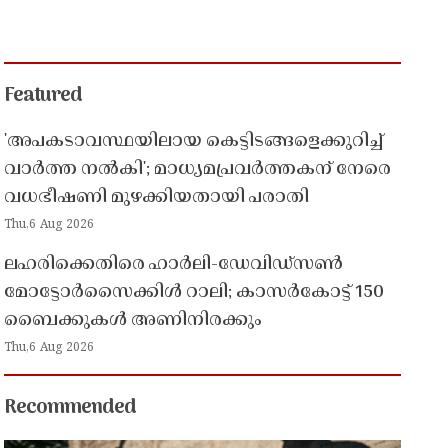
Featured
'അപകടാവസ്ഥയിലായ കെട്ടിടങ്ങളെക്കുറിച്ച്
വാർത്ത നൽകി'; മാധ്യമപ്രവർത്തകന് നേരെ
വധഭീഷണി മുഴക്കിയതായി പരാതി
Thu,6 Aug 2026
ലഹരിക്കെതിരെ ഹാർലി-ഡേവിഡ്‌സൺ
മോട്ടോർസൈക്കിൾ റാലി; കാസർകോട്ട് 150
ബൈക്കുകൾ അണിനിരക്കും
Thu,6 Aug 2026
Recommended