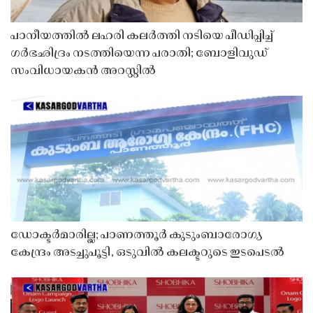
പാനീയത്തിൽ ലഹരി കലർത്തി നടിയെ പീഡിപ്പിച്ച്
ഗർഭഛിദ്രം നടത്തിയെന്ന പരാതി; ബോളിവുഡ്
സംവിധായകൻ അറസ്റ്റിൽ
ഡോക്ടർമാരില്ല; പാണത്തൂർ കുടുംബാരോഗ്യ
കേന്ദ്രം അടച്ചുപൂട്ടി, ഒടുവിൽ കലക്ടറുടെ ഇടപെടൽ