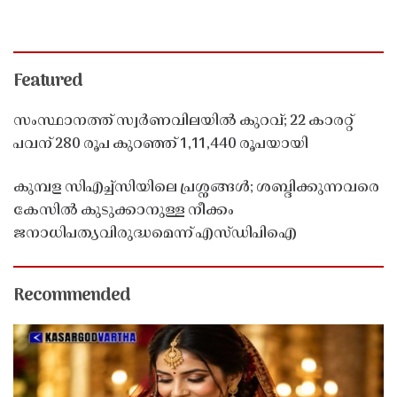
Featured
സംസ്ഥാനത്ത് സ്വർണവിലയിൽ കുറവ്; 22 കാരറ്റ്
പവന് 280 രൂപ കുറഞ്ഞ് 1,11,440 രൂപയായി
കുമ്പള സിഎച്ച്സിയിലെ പ്രശ്നങ്ങൾ; ശബ്ദിക്കുന്നവരെ
കേസിൽ കുടുക്കാനുള്ള നീക്കം
ജനാധിപത്യവിരുദ്ധമെന്ന് എസ്ഡിപിഐ
Recommended