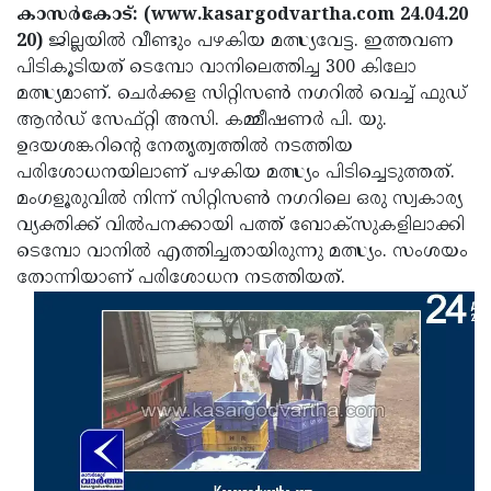
Election
Maha
കാസര്‍കോട്: (www.kasargodvartha.com 24.04.20
20)
ജില്ലയില്‍ വീണ്ടും പഴകിയ മത്സ്യവേട്ട. ഇത്തവണ
Shivarathri
International
പിടികൂടിയത് ടെമ്പോ വാനിലെത്തിച്ച 300 കിലോ
Women's
Anti-
മത്സ്യമാണ്. ചെര്‍ക്കള സിറ്റിസണ്‍ നഗറില്‍ വെച്ച് ഫുഡ്
ആന്‍ഡ് സേഫ്റ്റി അസി. കമ്മീഷണര്‍ പി. യു.
Day
Drug
Attukal
ഉദയശങ്കറിന്റെ നേതൃത്വത്തില്‍ നടത്തിയ
Campaign
Pongala
Holi
പരിശോധനയിലാണ് പഴകിയ മത്സ്യം പിടിച്ചെടുത്തത്.
മംഗളൂരുവില്‍ നിന്ന് സിറ്റിസണ്‍ നഗറിലെ ഒരു സ്വകാര്യ
2025
2025
IPL
വ്യക്തിക്ക് വില്‍പനക്കായി പത്ത് ബോക്സുകളിലാക്കി
2025
Eid
ടെമ്പോ വാനില്‍ എത്തിച്ചതായിരുന്നു മത്സ്യം. സംശയം
തോന്നിയാണ് പരിശോധന നടത്തിയത്.
Al-
Waqf
Fitr
Bill
Vishu
2025
Controversy
Festival
Good
2025
Friday
Easter
Observance
Sunday
By-
2025
2025
Election
Bihar