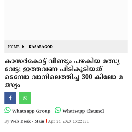
Fitr
May
Day
Eid
Al
Independence
Ad'ha
Day
Onam
HOME
KASARAGOD
J&K
State
കാസര്‍കോട്ട് വീണ്ടും പഴകിയ മത്സ്യ
Haryana
വേട്ട; ഇത്തവണ പിടികൂടിയത്
Assembly
State
Diwali
ടെമ്പോ വാനിലെത്തിച്ച 300 കിലോ മ
Elections
Assembly
Christmas
ത്സ്യം
Elections
New-
Year
Republic
Whatsapp Group
Whatsapp Channel
Day
Budget
By
Web Desk - Main
Apr 24, 2020, 15:22 IST
Delhi