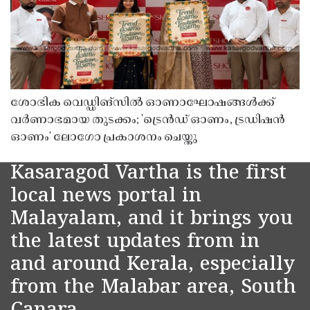
ശോഭിക വെഡ്ഡിങ്സിൽ ഓണാഘോഷങ്ങൾക്ക്
വർണാഭമായ തുടക്കം; 'ട്രെൻഡ് ഓണം, ട്രഡിഷൻ
ഓണം' ലോഗോ പ്രകാശനം ചെയ്തു
Kasaragod Vartha is the first
local news portal in
Malayalam, and it brings you
the latest updates from in
and around Kerala, especially
from the Malabar area, South