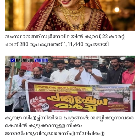
സംസ്ഥാനത്ത് സ്വർണവിലയിൽ കുറവ്; 22 കാരറ്റ്
പവന് 280 രൂപ കുറഞ്ഞ് 1,11,440 രൂപയായി
കുമ്പള സിഎച്ച്സിയിലെ പ്രശ്നങ്ങൾ; ശബ്ദിക്കുന്നവരെ
കേസിൽ കുടുക്കാനുള്ള നീക്കം
ജനാധിപത്യവിരുദ്ധമെന്ന് എസ്ഡിപിഐ