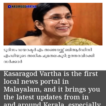
ടൂറിസം ഡയറക്ടർ എം അഞ്ജനയ്ക്ക് ബിആർഡിസി
എംഡിയുടെ അധിക ചുമതല കൂടി; ഉത്തരവിറക്കി
സർക്കാർ
Kasaragod Vartha is the first
local news portal in
Malayalam, and it brings you
the latest updates from in
and around Kerala, especially