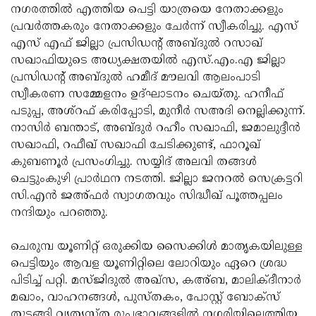
നഗരത്തില്‍ എത്തിയ പെട്ടി യാത്രയെ നേതാക്കളും
പ്രവര്‍ത്തകരും നേതാക്കളും ചേര്‍ന്ന് സ്വീകരിച്ചു. എസ്
എസ് എഫ് ജില്ലാ പ്രസിഡന്റ് അബ്ദുല്‍ റസാഖ്
സഖാഫിയുടെ അധ്യക്ഷതയില്‍ എസ്.എം.എ ജില്ലാ
പ്രസിഡന്റ് അബ്ദുല്‍ ഹമീദ് മൗലവി ആലംപാടി
സ്വീകരണ സമ്മേളനം ഉദ്ഘാടനം ചെയ്തു. ഹനീഫ്
പടുപ്പ, അശ്‌റഫ് കരിപ്പോടി, മുനീര്‍ സഅദി നെല്ലിക്കുന്ന്.
നാസിര്‍ ബന്താട്, അബ്ദുര്‍ റഹീം സഖാഫി, ജമാലുദ്ദീന്‍
സഖാഫി, റഫീഖ് സഖാഫി ചേടിക്കുണ്ട്, ഫാറൂഖ്
കുബണൂര്‍ പ്രസംഗിച്ചു. സയ്യിദ് അലവി തങ്ങള്‍
ചെട്ടുംകുഴി പ്രാര്‍ഥന നടത്തി. ജില്ലാ ജനറല്‍ സെക്രട്ടറി
സി.എന്‍ ജഅ്ഫര്‍ സ്വാഗതവും സിദ്ധീഖ് പൂത്തപ്പലം
നന്ദിയും പറഞ്ഞു.
ചെരുമ്പ യൂണിറ്റ് ഒരുക്കിയ സൈക്കിള്‍ മാതൃകയിലുള്ള
പെട്ടിയും ആവള യൂണിറ്റിലെ ലോറിയും ഏറെ ശ്രദ്ധ
പിടിച്ച് പറ്റി. മസ്ജിദുല്‍ അഖ്‌സ, കഅ്ബ, മാലിക്ദീനാര്‍
മഖാം, വാഹനങ്ങള്‍, പുസ്തകം, പോസ്റ്റ് ബോക്‌സ്
തുടങ്ങി വ്യത്യസ്ത രൂപഭാവങ്ങളില്‍ നഗരിയിലെത്തിയ