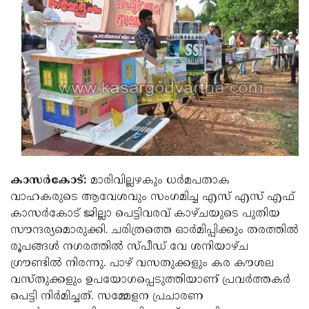
Election
Maha
Shivarathri
International
Women's
Anti-
Day
Drug
Attukal
Campaign
Pongala
Holi
2025
2025
IPL
2025
Eid
Al-
Waqf
കാസര്‍കോട്:
മാരിവില്ലഴകും ധര്‍മപതാക
വാഹകരുടെ ആവേശവും സംഗമിച്ച എസ് എസ് എഫ്
Fitr
Bill
Vishu
കാസര്‍കോട് ജില്ലാ പെട്ടിവരവ് കാഴ്ചയുടെ പുതിയ
2025
Controversy
Festival
Good
സൗന്ദര്യമൊരുക്കി. ചരിത്രത്തെ ഓര്‍മിപ്പിക്കും തരത്തില്‍
രൂപങ്ങള്‍ നഗരത്തില്‍ സ്പീഡ് വേ ശനിയാഴ്ച
2025
Friday
Easter
ഗ്രൗണ്ടില്‍ നിരന്നു. പാഴ് വസതുക്കളും കര കൗശല
Observance
Sunday
By-
വസ്തുക്കളും ഉപയോഗപ്പെടുത്തിയാണ് പ്രവര്‍ത്തകര്‍
പെട്ടി നിര്‍മിച്ചത്. സമ്മേളന പ്രചാരണ
2025
2025
Election
Bihar