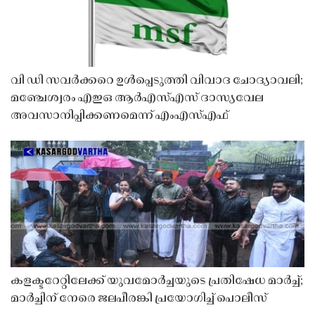
വി ഡി സവർക്കറെ ഉൾപ്പെടുത്തി വിവാദ ചോദ്യാവലി;
മഞ്ചേശ്വരം എഇഒ ആർഎസ്എസ് ദാസ്യവേല
അവസാനിപ്പിക്കണമെന്ന് എംഎസ്എഫ്
കളക്ടറേറ്റിലേക്ക് യുവമോർച്ചയുടെ പ്രതിഷേധ മാർച്ച്;
മാർച്ചിന് നേരെ ജലപീരങ്കി പ്രയോഗിച്ച് പൊലീസ്