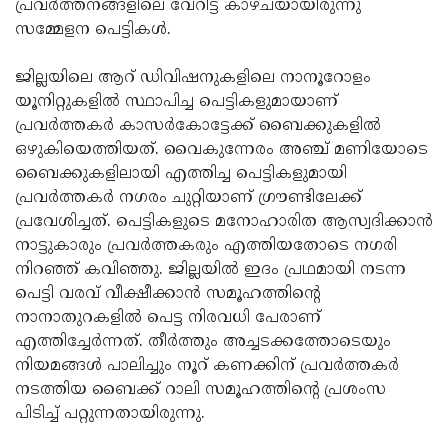
പ്രവര്‍ത്തനങ്ങളിലെ വേറിട്ട കാഴ്ചയായിരുന്നു
Updates
Assembly
Kerala
സമ്മേളന പെട്ടികള്‍.
Polls
Local
Look
ജില്ലയിലെ ആറ് ഡിവിഷനുകളിലെ നാനൂറോളം
Body
Back
യൂനിറ്റുകളില്‍ സ്ഥാപിച്ച പെട്ടികളുമായാണ്
പ്രവര്‍ത്തകര്‍ കാസര്‍കോട്ടേക്ക് ബൈക്കുകളില്‍
Election
2025
ഒഴുകിയെത്തിയത്. വൈകുന്നേരം അഞ്ച് മണിയോടെ
ബൈക്കുകളിലായി എത്തിച്ച പെട്ടികളുമായി
പ്രവര്‍ത്തകര്‍ നഗരം ചുറ്റിയാണ് ഗ്രൗണ്ടിലേക്ക്
പ്രവേശിച്ചത്. പെട്ടികളുടെ മനോഹാരിത ആസ്വദിക്കാന്‍
നാട്ടുകാരും പ്രവര്‍ത്തകരും എത്തിയതോടെ നഗരി
നിറഞ്ഞ് കവിഞ്ഞു. ജില്ലയില്‍ ഇദം പ്രഥമായി നടന്ന
പെട്ടി വരവ് വീക്ഷീക്കാന്‍ സമൂഹത്തിന്റെ
നാനാതുറകളില്‍ പെട്ട നിരവധി പേരാണ്
എത്തിച്ചേര്‍ന്നത്. തീര്‍ത്തും അച്ചടക്കത്തോടെയും
നിയമങ്ങള്‍ പാലിച്ചും നൂറ് കണക്കിന് പ്രവര്‍ത്തകര്‍
നടത്തിയ ബൈക്ക് റാലി സമൂഹത്തിന്റെ പ്രശംസ
പിടിച്ച് പറ്റുന്നതായിരുന്നു.