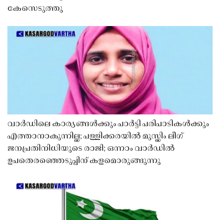
കേസെടുത്തു
വാർഡിലെ കാര്യങ്ങൾക്കും പാർട്ടി പരിപാടികൾക്കും
എത്താനാകുന്നില്ല; പള്ളിക്കരയിൽ മുസ്ലിം ലീഗ്
ജനപ്രതിനിധിയുടെ രാജി; ഒന്നാം വാർഡിൽ
ഉപതെരഞ്ഞെടുപ്പിന് കളമൊരുങ്ങുന്നു