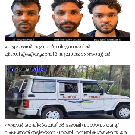
ഓപ്പറേഷൻ തൂഫാൻ; വിദ്യാനഗറിൽ
എംഡിഎംഎയുമായി 3 യുവാക്കൾ അറസ്റ്റിൽ
ഇന്ത്യൻ റെയിൽവേയിൽ ജോലി വാഗ്ദാനം ചെയ്ത്
ലക്ഷങ്ങൾ തട്ടിയെന്ന പരാതി; ദമ്പതികൾക്കെതിരെ