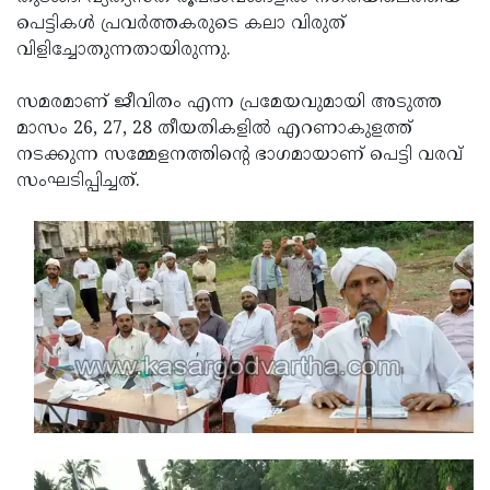
പെട്ടികള്‍ പ്രവര്‍ത്തകരുടെ കലാ വിരുത്
വിളിച്ചോതുന്നതായിരുന്നു.
സമരമാണ് ജീവിതം എന്ന പ്രമേയവുമായി അടുത്ത
മാസം 26, 27, 28 തീയതികളില്‍ എറണാകുളത്ത്
നടക്കുന്ന സമ്മേളനത്തിന്റെ ഭാഗമായാണ് പെട്ടി വരവ്
സംഘടിപ്പിച്ചത്.