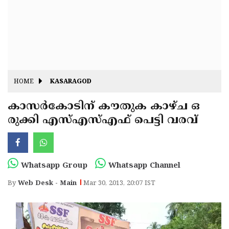
Fitr
May
Day
Eid
Al
Independence
Ad'ha
Day
Onam
HOME
KASARAGOD
J&K
State
കാസര്‍കോടിന് കൗതുക കാഴ്ച ഒ
Haryana
രുക്കി എസ്എസ്എഫ് പെട്ടി വരവ്
Assembly
State
Diwali
Elections
Assembly
Christmas
Elections
New-
Whatsapp Group
Whatsapp Channel
Year
Republic
By
Web Desk - Main
Mar 30, 2013, 20:07 IST
Day
Budget
Delhi