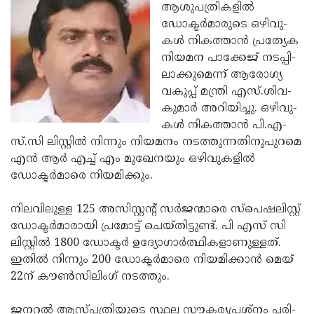
Election
Maha
ആശുപ­ത്രി­ക­ളില്‍
ഡോക്ടര്‍മാ­രുടെ ഒഴി­വു­
Shivarathri
International
കള്‍ നിക­ത്താന്‍ പ്രത്യേക
Women's
Anti-
നിയ­മന പാക്കേജ് നട­പ്പി­
ലാ­ക്കു­മെന്ന് ആരോഗ്യ
Day
Drug
Attukal
വകുപ്പ് മന്ത്രി എസ്.ശിവ­
Campaign
Pongala
Holi
കു­മാര്‍ അറി­യി­ച്ചു. ഒഴി­വു­
കള്‍ നിക­ത്താന്‍ പി.­എ­
2025
2025
IPL
സ്.സി ലിസ്റ്റില്‍ നിന്നും നിയ­മനം നട­ത്തുന്നതി­നു­പു­റമെ
2025
Eid
എന്‍ ആര്‍ എച്ച് എം മുഖേ­നയും ഒഴി­വു­കളില്‍
ഡോക്ടര്‍മാരെ നിയ­മി­ക്കും.
Al-
Waqf
Fitr
Bill
Vishu
നില­വി­ലുള്ള 125 അസി­സ്റ്റന്റ് സര്‍ജന്മാരെ സ്‌പെഷ­ലിസ്റ്റ്
ഡോക്ടര്‍മാ­രായി പ്രമോട്ട് ചെയ്തി­ട്ടു­ണ്ട്. പി എസ് സി
2025
Controversy
Festival
Good
ലിസ്റ്റില്‍ 1800 ഡോക്ടര്‍ ഉദ്യോ­ഗാര്‍ത്ഥി­ക­ളാ­ണുള്ളത്.
2025
Friday
Easter
ഇതില്‍ നിന്നും 200 ഡോക്ടര്‍മാരെ നിയമിക്കാന്‍ മെയ്
22ന് കൗണ്‍സി­ലിംഗ് നട­ത്തും.
Observance
Sunday
By-
2025
2025
Election
Bihar
ജന­റല്‍ ആസ്പ­ത്രി­യുടെ സ്ഥല സൗക­ര്യ­പ്രശ്‌നം പരി­