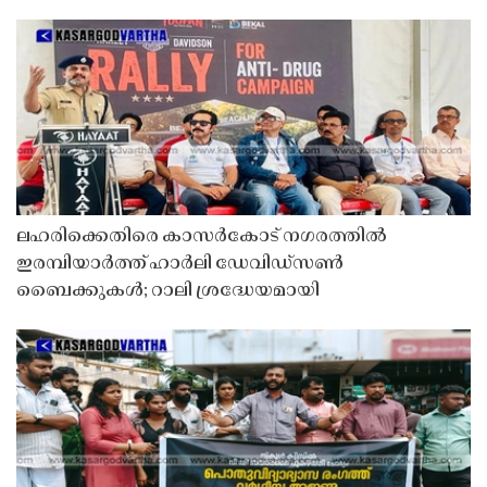
ലഹരിക്കെതിരെ കാസർകോട് നഗരത്തിൽ
ഇരമ്പിയാർത്ത് ഹാർലി ഡേവിഡ്‌സൺ
ബൈക്കുകൾ; റാലി ശ്രദ്ധേയമായി