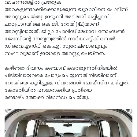
Election
വാഹനങ്ങളില്‍ പ്രത്യേക
Maha
അറകളുണ്ടാക്കിക്കൊടുക്കുന്ന യുവാവിനെ പോലീസ്
Shivarathri
International
അറസ്റ്റുചെയ്തു. ഇടുക്കി അടിമാലി ലച്ചിപ്ലാവ്
Women's
ചാറ്റുപാറയിലെ കെ.ജി. റോയി(42)യാണ്
Anti-
അറസ്റ്റിലായത്. ജില്ലാ പോലീസ് മേധാവി തോംസണ്‍
Day
Drug
Attukal
ജോസിന്റെ നേതൃത്വത്തില്‍ നാര്‍കോട്ടിക് സെല്‍
Campaign
Pongala
ഡിവൈഎസ്പി കെ.എ. സുരേഷ്ബാബുവും
Holi
സംഘവുമാണ് ഇയാളെ അറസ്റ്റു ചെയ്തത്.
2025
2025
IPL
2025
കഴിഞ്ഞ ദിവസം കഞ്ചാവ് കടത്തുന്നതിനിടയില്‍
Eid
പിടിയിലായവരെ ചോദ്യംചെയ്യുന്നതിനിടയിലാണ്
Al-
Waqf
റോയിയെ കുറിച്ചുള്ള വിവരങ്ങള്‍ പോലീസിന് ലഭിച്ചത്.
Fitr
Bill
കോടതിയില്‍ ഹാജരാക്കിയ പ്രതിയെ
Vishu
രണ്ടാഴ്ചത്തേക്ക് റിമാന്‍ഡ് ചെയ്തു.
2025
Controversy
Festival
Good
2025
Friday
Easter
Observance
Sunday
By-
2025
2025
Election
Bihar