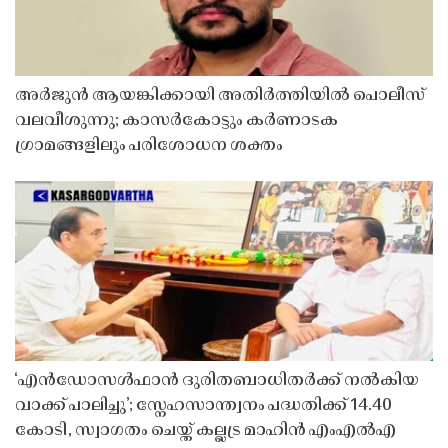
അർജുൻ ആയങ്കിക്കായി അതിർത്തിയിൽ പൊലീസ്
വലവീശുന്നു; കാസർകോട്ടും കർണാടക
ഗ്രാമങ്ങളിലും പരിശോധന ശക്തം
‘എൻഡോസൾഫാൻ ദുരിതബാധിതർക്ക് നൽകിയ
വാക്ക് പാലിച്ചു’; സ്നേഹസാന്ത്വനം പദ്ധതിക്ക് 14.40
കോടി, സ്വാഗതം ചെയ്ത് കല്ലട്ര മാഹിൻ എംഎൽഎ