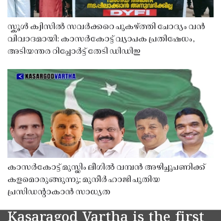
സ്കൂൾ ക്വിസിൽ സവർക്കറെ പുകഴ്ത്തി ചോദ്യം വൻ
വിവാദമായി: കാസർകോട്ട് വ്യാപക പ്രതിഷേധം,
അടിയന്തര റിപ്പോർട്ട് തേടി ഡിഡിഇ
കാസർകോട്ട് മുസ്ലിം ലീഗിൽ വമ്പൻ അഴിച്ചുപണിക്ക്
കളമൊരുങ്ങുന്നു; മുനീർ ഹാജി പുതിയ
പ്രസിഡൻ്റാകാൻ സാധ്യത
Kasaragod Vartha is the first