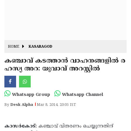
Fitr
May
Day
Eid
Al
Independence
Ad'ha
Day
Onam
HOME
KASARAGOD
J&K
State
കഞ്ചാവ് കടത്താന്‍ വാഹനങ്ങളില്‍ ര
Haryana
ഹസ്യ അറ: യുവാവ് അറസ്റ്റില്‍
Assembly
State
Diwali
Elections
Assembly
Christmas
Elections
New-
Whatsapp Group
Whatsapp Channel
Year
Republic
By
Desk Alpha
Mar 8, 2014, 20:05 IST
Day
Budget
Delhi
കാസര്‍കോട്:
കഞ്ചാവ് വിതരണം ചെയ്യുന്നതിന്