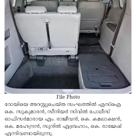
Updates
Assembly
Kerala
Polls
Local
Look
Body
Back
Election
2025
File Photo
റോയിയെ അറസ്റ്റുചെയ്ത സംഘത്തില്‍ എസ്‌ഐ
കെ. സുകുമാരന്‍, സീനിയര്‍ സിവില്‍ പോലീസ്
ഓഫിസര്‍മാരായ എം. രാജീവന്‍, കെ. കമലാക്ഷന്‍,
കെ. മഹേന്ദ്രന്‍, സുനില്‍ എബ്രഹാം, കെ. രാജേഷ്
എന്നിവണ്ടായിരുന്നു.