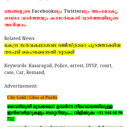
ഞങ്ങളുടെ
Facebook
ലും
Twitter
ലും അംഗമാകൂ.
ഓരോ വാര്‍ത്തയും കാസര്‍കോട് വാര്‍ത്തയിലൂടെ
അറിയാം.
Related News:
കേന്ദ്ര സര്‍വകലാശാല രജിസ്ട്രാറെ പുറത്താക്കിയ
നടപടി ഹൈക്കോടതി റദ്ദാക്കി
Keywords: Kasaragod, Police, arrest, DYSP, court,
case, Car, Remand,
Advertisement:
City Gold | Glow of Purity
വൈദ്യുതി മുടക്കമോ? ഉയര്‍ന്ന നിലവാരത്തിലുള്ള
ഇന്‍വേര്‍ട്ടറുകളും ബാറ്ററിയും.... വിളിക്കുക: +91 944 60 90
752