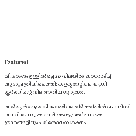
Featured
വിഷാംശം ഉള്ളിൽച്ചെന്ന നിലയിൽ കാറോടിച്ച്
ആശുപത്രിയിലെത്തി; കളക്ടറേറ്റിലെ യുഡി
ക്ലർക്കിൻ്റെ നില അതീവ ഗുരുതരം
അർജുൻ ആയങ്കിക്കായി അതിർത്തിയിൽ പൊലീസ്
വലവീശുന്നു; കാസർകോട്ടും കർണാടക
ഗ്രാമങ്ങളിലും പരിശോധന ശക്തം