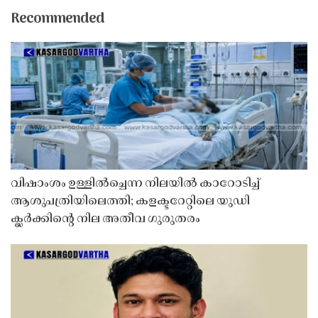
Recommended
വിഷാംശം ഉള്ളിൽച്ചെന്ന നിലയിൽ കാറോടിച്ച്
ആശുപത്രിയിലെത്തി; കളക്ടറേറ്റിലെ യുഡി
ക്ലർക്കിൻ്റെ നില അതീവ ഗുരുതരം