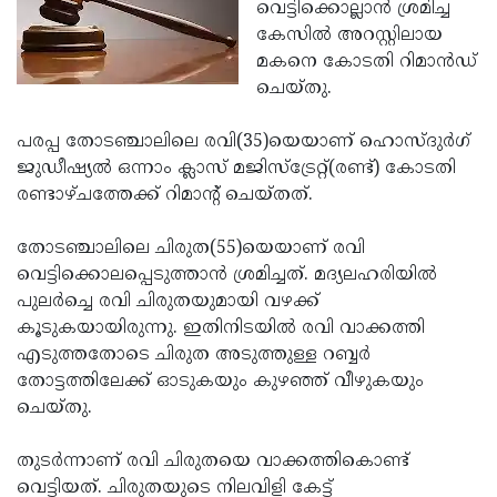
Election
വെട്ടിക്കൊല്ലാന്‍ ശ്രമിച്ച
Maha
കേസില്‍ അറസ്റ്റിലായ
Shivarathri
International
മകനെ കോടതി റിമാന്‍ഡ്
Women's
ചെയ്തു.
Anti-
Day
Drug
Attukal
പരപ്പ തോടഞ്ചാലിലെ രവി(35)യെയാണ് ഹൊസ്ദുര്‍ഗ്
Campaign
Pongala
ജുഡീഷ്യല്‍ ഒന്നാം ക്ലാസ് മജിസ്‌ട്രേറ്റ്(രണ്ട്) കോടതി
Holi
രണ്ടാഴ്ചത്തേക്ക് റിമാന്റ് ചെയ്തത്.
2025
2025
IPL
2025
തോടഞ്ചാലിലെ ചിരുത(55)യെയാണ് രവി
Eid
വെട്ടിക്കൊലപ്പെടുത്താന്‍ ശ്രമിച്ചത്. മദ്യലഹരിയില്‍
Al-
Waqf
പുലര്‍ച്ചെ രവി ചിരുതയുമായി വഴക്ക്
Fitr
Bill
കൂടുകയായിരുന്നു. ഇതിനിടയില്‍ രവി വാക്കത്തി
Vishu
എടുത്തതോടെ ചിരുത അടുത്തുള്ള റബ്ബര്‍
2025
Controversy
Festival
Good
തോട്ടത്തിലേക്ക് ഓടുകയും കുഴഞ്ഞ് വീഴുകയും
2025
Friday
ചെയ്തു.
Easter
Observance
Sunday
By-
തുടര്‍ന്നാണ് രവി ചിരുതയെ വാക്കത്തികൊണ്ട്
2025
2025
Election
വെട്ടിയത്. ചിരുതയുടെ നിലവിളി കേട്ട്
Bihar