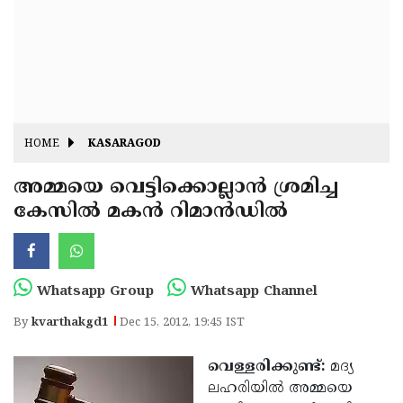
Fitr
May
Day
Eid
Al
Independence
Ad'ha
Day
Onam
HOME
KASARAGOD
J&K
State
അമ്മയെ വെട്ടിക്കൊല്ലാന്‍ ശ്രമിച്ച
Haryana
കേസില്‍ മകന്‍ റിമാന്‍ഡില്‍
Assembly
State
Diwali
Elections
Assembly
Christmas
Elections
New-
Whatsapp Group
Whatsapp Channel
Year
Republic
By
kvarthakgd1
Dec 15, 2012, 19:45 IST
Day
Budget
വെള്ളരിക്കുണ്ട്:
മദ്യ
Delhi
ലഹരിയില്‍ അമ്മയെ