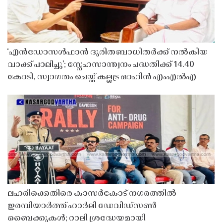
‘എൻഡോസൾഫാൻ ദുരിതബാധിതർക്ക് നൽകിയ
വാക്ക് പാലിച്ചു’; സ്നേഹസാന്ത്വനം പദ്ധതിക്ക് 14.40
കോടി, സ്വാഗതം ചെയ്ത് കല്ലട്ര മാഹിൻ എംഎൽഎ
ലഹരിക്കെതിരെ കാസർകോട് നഗരത്തിൽ
ഇരമ്പിയാർത്ത് ഹാർലി ഡേവിഡ്‌സൺ
ബൈക്കുകൾ; റാലി ശ്രദ്ധേയമായി