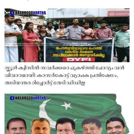
സ്കൂൾ ക്വിസിൽ സവർക്കറെ പുകഴ്ത്തി ചോദ്യം വൻ
വിവാദമായി: കാസർകോട്ട് വ്യാപക പ്രതിഷേധം,
അടിയന്തര റിപ്പോർട്ട് തേടി ഡിഡിഇ