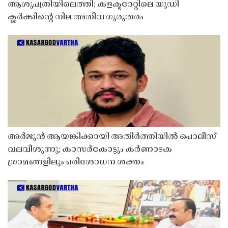
ആശുപത്രിയിലെത്തി; കളക്ടറേറ്റിലെ യുഡി
ക്ലർക്കിൻ്റെ നില അതീവ ഗുരുതരം
അർജുൻ ആയങ്കിക്കായി അതിർത്തിയിൽ പൊലീസ്
വലവീശുന്നു; കാസർകോട്ടും കർണാടക
ഗ്രാമങ്ങളിലും പരിശോധന ശക്തം