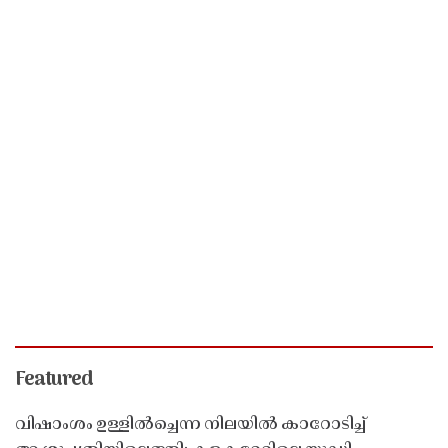
Featured
വിഷാംശം ഉള്ളിൽച്ചെന്ന നിലയിൽ കാറോടിച്ച്