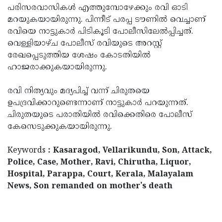
പരിസരവാസികള്‍ എത്തുമ്പോഴേക്കും രവി ഓടി
Updates
Assembly
Kerala
മറയുകയായിരുന്നു. പിന്നീട് പരപ്പ ടൗണില്‍ വെച്ചാണ്
Polls
Local
രവിയെ നാട്ടുകാര്‍ പിടികൂടി പോലീസിലേല്‍പ്പിച്ചത്.
Look
വെള്ളിയാഴ്ച പോലീസ് രവിയുടെ അറസ്റ്റ്
Body
Back
രേഖപ്പെടുത്തിയ ശേഷം കോടതിയില്‍
Election
2025
ഹാജരാക്കുകയായിരുന്നു.
രവി നിത്യവും മദ്യപിച്ച് വന്ന് ചിരുതയെ
ഉപദ്രവിക്കാറുണ്ടെന്നാണ് നാട്ടുകാര്‍ പറയുന്നത്.
ചിരുതയുടെ പരാതിയില്‍ രവിക്കെതിരെ പോലീസ്
കേസെടുക്കുകയായിരുന്നു.
Keywords
: Kasaragod, Vellarikundu, Son, Attack,
Police, Case, Mother, Ravi, Chirutha, Liquor,
Hospital, Parappa, Court, Kerala, Malayalam
News, Son remanded on mother's death