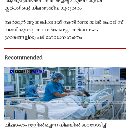
ആശുപത്രിയിലെത്തി; കളക്ടറേറ്റിലെ യുഡി
ക്ലർക്കിൻ്റെ നില അതീവ ഗുരുതരം
അർജുൻ ആയങ്കിക്കായി അതിർത്തിയിൽ പൊലീസ്
വലവീശുന്നു; കാസർകോട്ടും കർണാടക
ഗ്രാമങ്ങളിലും പരിശോധന ശക്തം
Recommended
വിഷാംശം ഉള്ളിൽച്ചെന്ന നിലയിൽ കാറോടിച്ച്