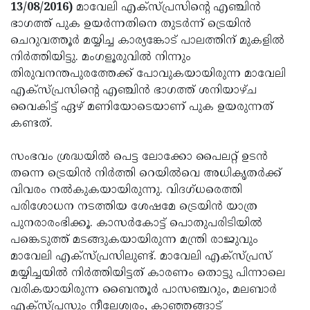
Election
Maha
13/08/2016)
മാവേലി എക്‌സ്പ്രസിന്റെ എഞ്ചിന്‍
ഭാഗത്ത് പുക ഉയര്‍ന്നതിനെ തുടര്‍ന്ന് ട്രെയിന്‍
Shivarathri
International
ചെറുവത്തൂര്‍ മയ്യിച്ച കാര്യങ്കോട് പാലത്തിന് മുകളില്‍
Women's
Anti-
നിര്‍ത്തിയിട്ടു. മംഗളൂരുവില്‍ നിന്നും
തിരുവനന്തപുരത്തേക്ക് പോവുകയായിരുന്ന മാവേലി
Day
Drug
Attukal
എക്‌സ്പ്രസിന്റെ എഞ്ചിന്‍ ഭാഗത്ത് ശനിയാഴ്ച
Campaign
Pongala
Holi
വൈകിട്ട് ഏഴ് മണിയോടെയാണ് പുക ഉയരുന്നത്
കണ്ടത്.
2025
2025
IPL
2025
Eid
സംഭവം ശ്രദ്ധയില്‍ പെട്ട ലോക്കോ പൈലറ്റ് ഉടന്‍
തന്നെ ട്രെയിന്‍ നിര്‍ത്തി റെയില്‍വെ അധികൃതര്‍ക്ക്
Al-
Waqf
വിവരം നല്‍കുകയായിരുന്നു. വിദഗ്ധരെത്തി
Fitr
Bill
Vishu
പരിശോധന നടത്തിയ ശേഷമേ ട്രെയിന്‍ യാത്ര
പുനരാരംഭിക്കൂ. കാസര്‍കോട്ട് പൊതുപരിടിയില്‍
2025
Controversy
Festival
Good
പങ്കെടുത്ത് മടങ്ങുകയായിരുന്ന മന്ത്രി രാജുവും
2025
Friday
Easter
മാവേലി എക്‌സ്പ്രസിലുണ്ട്. മാവേലി എക്‌സ്പ്രസ്
മയ്യിച്ചയില്‍ നിര്‍ത്തിയിട്ടത് കാരണം തൊട്ടു പിന്നാലെ
Observance
Sunday
By-
വരികയായിരുന്ന ബൈന്തൂര്‍ പാസഞ്ചറും, മലബാര്‍
2025
2025
Election
Bihar
എക്‌സ്പ്രസും നീലേശ്വരം, കാഞ്ഞങ്ങാട്