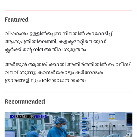
Featured
വിഷാംശം ഉള്ളിൽച്ചെന്ന നിലയിൽ കാറോടിച്ച്
ആശുപത്രിയിലെത്തി; കളക്ടറേറ്റിലെ യുഡി
ക്ലർക്കിൻ്റെ നില അതീവ ഗുരുതരം
അർജുൻ ആയങ്കിക്കായി അതിർത്തിയിൽ പൊലീസ്
വലവീശുന്നു; കാസർകോട്ടും കർണാടക
ഗ്രാമങ്ങളിലും പരിശോധന ശക്തം
Recommended