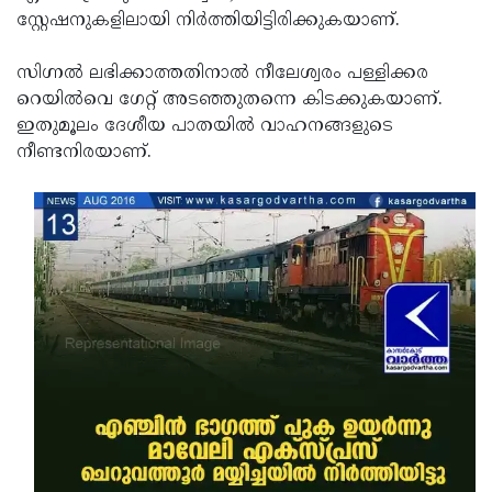
സ്റ്റേഷനുകളിലായി നിര്‍ത്തിയിട്ടിരിക്കുകയാണ്.
Updates
Assembly
Kerala
Polls
Local
Look
സിഗ്നല്‍ ലഭിക്കാത്തതിനാല്‍ നീലേശ്വരം പള്ളിക്കര
റെയില്‍വെ ഗേറ്റ് അടഞ്ഞുതന്നെ കിടക്കുകയാണ്.
Body
Back
ഇതുമൂലം ദേശീയ പാതയില്‍ വാഹനങ്ങളുടെ
Election
2025
നീണ്ടനിരയാണ്.