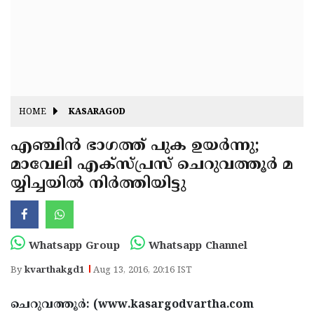
Fitr
May
Day
Eid
Al
Independence
Ad'ha
Day
Onam
HOME
KASARAGOD
J&K
State
എഞ്ചിന്‍ ഭാഗത്ത് പുക ഉയര്‍ന്നു;
Haryana
മാവേലി എക്‌സ്പ്രസ് ചെറുവത്തൂര്‍ മ
Assembly
State
Diwali
യ്യിച്ചയില്‍ നിര്‍ത്തിയിട്ടു
Elections
Assembly
Christmas
Elections
New-
Year
Republic
Whatsapp Group
Whatsapp Channel
Day
Budget
By
kvarthakgd1
Aug 13, 2016, 20:16 IST
Delhi
ചെറുവത്തൂര്‍: (www.kasargodvartha.com