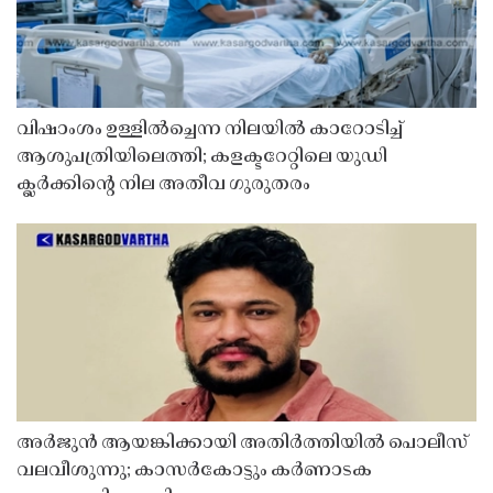
വിഷാംശം ഉള്ളിൽച്ചെന്ന നിലയിൽ കാറോടിച്ച്
ആശുപത്രിയിലെത്തി; കളക്ടറേറ്റിലെ യുഡി
ക്ലർക്കിൻ്റെ നില അതീവ ഗുരുതരം
അർജുൻ ആയങ്കിക്കായി അതിർത്തിയിൽ പൊലീസ്
വലവീശുന്നു; കാസർകോട്ടും കർണാടക