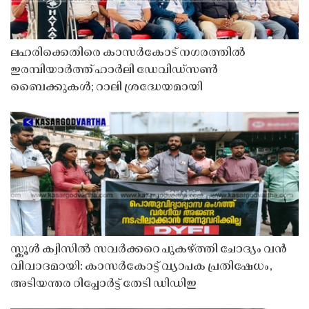
ലഹരിക്കെതിരെ കാസർകോട് നഗരത്തിൽ
ഇരമ്പിയാർത്ത് ഹാർലി ഡേവിഡ്‌സൺ
ബൈക്കുകൾ; റാലി ശ്രദ്ധേയമായി
സ്കൂൾ ക്വിസിൽ സവർക്കറെ പുകഴ്ത്തി ചോദ്യം വൻ
വിവാദമായി: കാസർകോട്ട് വ്യാപക പ്രതിഷേധം,
അടിയന്തര റിപ്പോർട്ട് തേടി ഡിഡിഇ