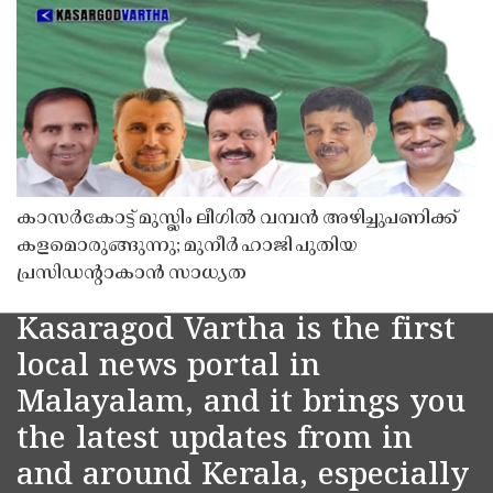
കാസർകോട്ട് മുസ്ലിം ലീഗിൽ വമ്പൻ അഴിച്ചുപണിക്ക്
കളമൊരുങ്ങുന്നു; മുനീർ ഹാജി പുതിയ
പ്രസിഡൻ്റാകാൻ സാധ്യത
Kasaragod Vartha is the first
local news portal in
Malayalam, and it brings you
the latest updates from in
and around Kerala, especially