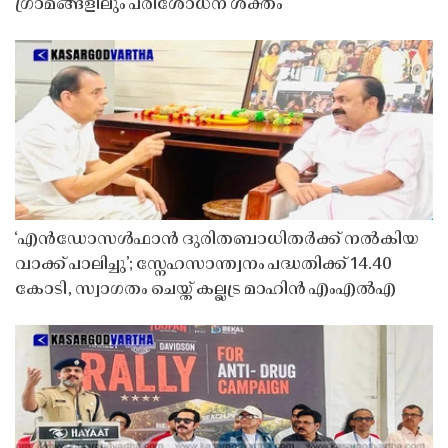
ഗ്രാമങ്ങളിലും പരിശോധന ശക്തം
‘എൻഡോസൾഫാൻ ദുരിതബാധിതർക്ക് നൽകിയ
വാക്ക് പാലിച്ചു’; സ്നേഹസാന്ത്വനം പദ്ധതിക്ക് 14.40
കോടി, സ്വാഗതം ചെയ്ത് കല്ലട്ര മാഹിൻ എംഎൽഎ