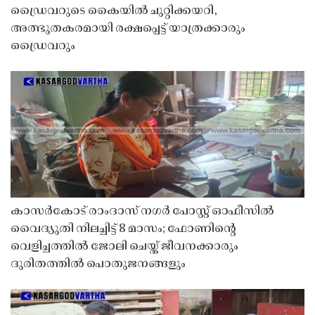
ഡ്രൈവറുടെ കൈയിൽ ചുറ്റിക്കയറി,
അത്ഭുതകരമായി രക്ഷപ്പെട്ട് യാത്രക്കാരും
ഡ്രൈവറും
കാസർകോട് രാംദാസ് നഗർ പോസ്റ്റ് ഓഫീസിൽ
വൈദ്യുതി നിലച്ചിട്ട് 8 മാസം; ഫോണിൻ്റെ
വെളിച്ചത്തിൽ ജോലി ചെയ്ത് ജീവനക്കാരും
ദുരിതത്തിൽ പൊതുജനങ്ങളും