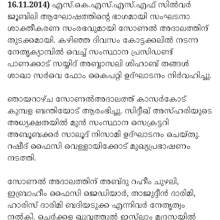
Election
Maha
16.11.2014)
എസ്.കെ.എസ്.എസ്.എഫ് സില്‍വര്‍
ജൂബിലി ആഘോഷത്തിന്റെ ഭാഗമായി സംഘടനാ
Shivarathri
International
ശാക്തീകരണ സംരഭവുമായി സോണല്‍ അദാലത്തിന്
Women's
Anti-
തുടക്കമായി. കഴിഞ്ഞ ദിവസം കോട്ടക്കലില്‍ നടന്ന
നേതൃക്യാമ്പില്‍ വെച്ച് സംസ്ഥാന പ്രസിഡണ്ട്
Day
Drug
Attukal
പാണക്കാട് സയ്യിദ് അബ്ബാസലി ശിഹാബ് തങ്ങള്‍
Campaign
Pongala
Holi
ശാഖാ സര്‍വെ ഫോം കൈപറ്റി ഉദ്ഘാടനം നിര്‍വഹിച്ചു.
2025
2025
IPL
ഞായറാഴ്ച സോണല്‍അദാലത്ത് കാസര്‍കോട്
2025
Eid
കുമ്പള ബന്തിയോട് ആരംഭിച്ചു. സിദ്ദീഖ് അസ്ഹരിയുടെ
അധ്യക്ഷതയില്‍ മുന്‍ സംസ്ഥാന സെക്രട്ടറി
Al-
Waqf
അബൂബക്കര്‍ സാലൂദ് നിസാമി ഉദ്ഘാടനം ചെയ്തു.
Fitr
Bill
Vishu
റഷീദ് ഫൈസി വെള്ളായിക്കോട് മുഖ്യപ്രഭാഷണം
നടത്തി.
2025
Controversy
Festival
Good
2025
Friday
Easter
സോണല്‍ അദാലത്തിന് അബ്ദു റഹീം ചുഴലി,
ഇബ്രാഹീം ഫൈസി ജെഡിയാര്‍, താജുദ്ദീന്‍ ദാരിമി,
Observance
Sunday
By-
ഹാരിസ് ദാരിമി ബദിയടുക്ക എന്നിവര്‍ നേതൃത്വം
2025
2025
Election
Bihar
നല്‍കി. ചെര്‍ക്കള ഖുവ്വത്തുല്‍ ഇസ്‌ലാം മദ്രസയില്‍