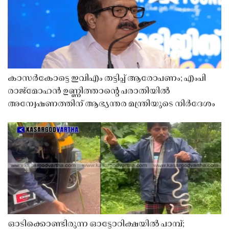
കാസർകോട്ടെ ഇവിഎം തട്ടിപ്പ് ആരോപണം; എംപി
രാജ്‌മോഹൻ ഉണ്ണിത്താന്റെ പരാതിയിൽ
അന്വേഷണത്തിന് ആഭ്യന്തര മന്ത്രിയുടെ നിർദേശം
ഓടിക്കൊണ്ടിരുന്ന ഓട്ടോറിക്ഷയിൽ പാമ്പ്;