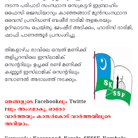
നടന്ന പരിപാടി സംസ്ഥാന സെക്രട്ടറി ഇബ്രാഹിം
Updates
Assembly
Kerala
ഫൈസി ജെഡിയാറും കാഞ്ഞങ്ങാട് മുന്‍സംസ്ഥാന
Polls
Local
Look
വൈസ് പ്രസിഡണ്ട് ബഷീര്‍ ദാരിമി തളങ്കരയും
ഉദ്ഘാടനം ചെയ്തു. ജംഷീദ് അടിക്കം, ഹാരിസ് ദാരിമി,
Body
Back
ഷാഫി പാണത്തൂര്‍ പ്രസംഗിച്ചു.
Election
2025
തിങ്കളാഴ്ച രാവിലെ ഒമ്പത് മണിക്ക്
തളിപ്പറമ്പിലെ ഇസ്‌ലാമിക്
സെന്ററിലും ഉച്ചക്ക് രണ്ട് മണിക്ക്
കണ്ണൂര്‍ ഇസ്‌ലാമിക് സെന്ററിലും
സോണല്‍ അദാലത്ത് നടക്കും.
ഞങ്ങളുടെ
Facebook
ലും
Twitte
r
ലും അംഗമാകൂ. ഓരോ
വാര്‍ത്തയും കാസര്‍കോട് വാര്‍ത്തയിലൂടെ
അറിയാം.