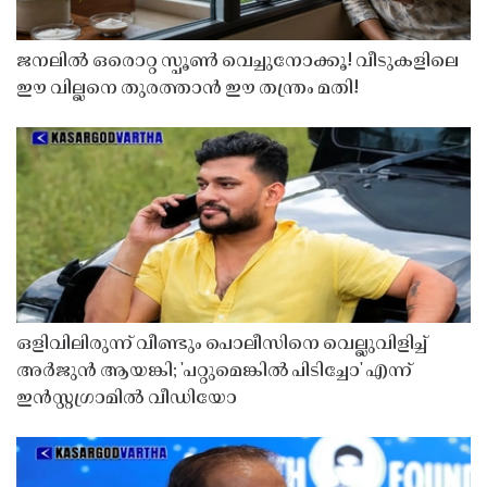
ജനലിൽ ഒരൊറ്റ സ്പൂൺ വെച്ചുനോക്കൂ! വീടുകളിലെ
ഈ വില്ലനെ തുരത്താൻ ഈ തന്ത്രം മതി!
ഒളിവിലിരുന്ന് വീണ്ടും പൊലീസിനെ വെല്ലുവിളിച്ച്
അർജുൻ ആയങ്കി; 'പറ്റുമെങ്കിൽ പിടിച്ചോ' എന്ന്
ഇൻസ്റ്റഗ്രാമിൽ വീഡിയോ