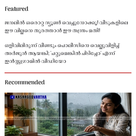
Featured
ജനലിൽ ഒരൊറ്റ സ്പൂൺ വെച്ചുനോക്കൂ! വീടുകളിലെ
ഈ വില്ലനെ തുരത്താൻ ഈ തന്ത്രം മതി!
ഒളിവിലിരുന്ന് വീണ്ടും പൊലീസിനെ വെല്ലുവിളിച്ച്
അർജുൻ ആയങ്കി; 'പറ്റുമെങ്കിൽ പിടിച്ചോ' എന്ന്
ഇൻസ്റ്റഗ്രാമിൽ വീഡിയോ
Recommended