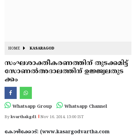
Fitr
May
Day
Eid
Al
Independence
Ad'ha
Day
Onam
HOME
KASARAGOD
J&K
State
സംഘശാക്തീകരണത്തിന് തുടക്കമിട്ട്
Haryana
സോണല്‍അദാലത്തിന് ഉജ്ജ്വലതുട
Assembly
State
Diwali
ക്കം
Elections
Assembly
Christmas
Elections
New-
Year
Republic
Whatsapp Group
Whatsapp Channel
Day
Budget
By
kvarthakgd1
Nov 16, 2014, 13:00 IST
Delhi
കോഴിക്കോട്: (www.kasargodvartha.com