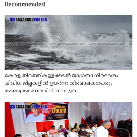
Recommended
കേരള തീരത്ത് കള്ളക്കടൽ ജാഗ്രതാ നിർദേശം;
വിവിധ ജില്ലകളിൽ ഉയർന്ന തിരമാലകൾക്കും
കടലാക്രമണത്തിന് സാധ്യത