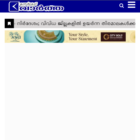
Home
Latest
Kasaragod
Kannur
Manglore
Gulf
Article
Kerala
National
World
Business
Technology
Politics
Lifestyle
Agriculture
Health
Weather
Social
Crime
Video
Education
Automobile
Humor
Kanhangad
Obituary
News
Travel
Gadgets
Religion
Entertainment
Sports
Webstories
News
Media
&
&
&
Nava
Top
South
Laptop
Sabarimala
Cinema
IPL
Tourism
Spirituality
Games
Keralam
Headlines
India
Trending
West
Laptop
Ramadan
ISL
Project
Travel
India
Reviews
Cartoon
North
Mobile
Maha
Cricket
Zone
Travel
India
Shivratri
Kasargod
East
Mobile
Football
Zone
Travel
Vartha
India
Reviews
My
International
TV
Tennis
Zone
Travel
Health
Travel
Lok
TV
Euro
Zone
My
Zone
Sabha
Reviews
Cup
Assembly
Olympics
Right
Election
Election
Fact
Check
Eid
Al
Vishu