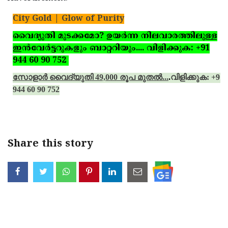
City Gold | Glow of Purity
വൈദ്യുതി മുടക്കമോ? ഉയര്‍ന്ന നിലവാരത്തിലുള്ള
ഇന്‍വേര്‍ട്ടറുകളും ബാറ്ററിയും.... വിളിക്കുക: +91
944 60 90 752
സോളാര്‍ വൈദ്യുതി 49,000 രൂപ മുതല്‍...
.
വിളിക്കുക: +91
944 60 90 752
Share this story