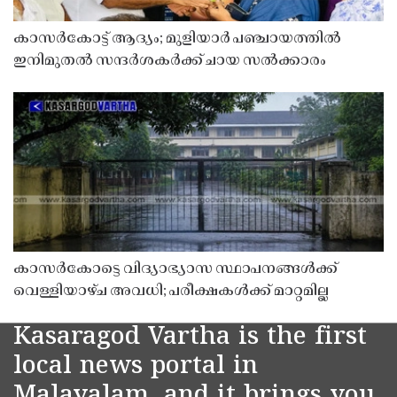
കാസർകോട്ട് ആദ്യം; മുളിയാർ പഞ്ചായത്തിൽ
ഇനിമുതൽ സന്ദർശകർക്ക് ചായ സൽക്കാരം
കാസർകോട്ടെ വിദ്യാഭ്യാസ സ്ഥാപനങ്ങൾക്ക്
വെള്ളിയാഴ്ച അവധി; പരീക്ഷകൾക്ക് മാറ്റമില്ല
Kasaragod Vartha is the first
local news portal in
Malayalam, and it brings you