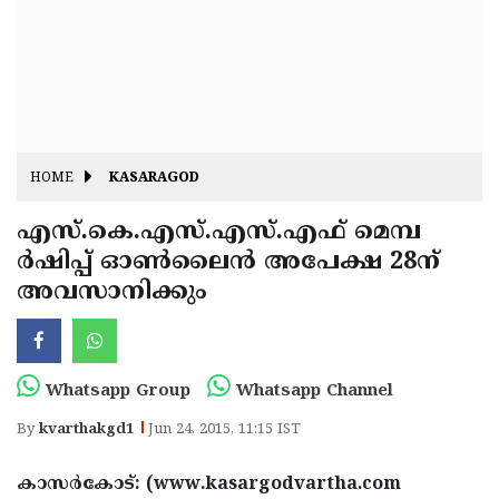
Fitr
May
Day
Eid
Al
Independence
Ad'ha
Day
Onam
HOME
KASARAGOD
J&K
State
എസ്.കെ.എസ്.എസ്.എഫ് മെമ്പ
Haryana
ര്‍ഷിപ്പ് ഓണ്‍ലൈന്‍ അപേക്ഷ 28ന്
Assembly
State
Diwali
അവസാനിക്കും
Elections
Assembly
Christmas
Elections
New-
Year
Republic
Whatsapp Group
Whatsapp Channel
Day
Budget
By
kvarthakgd1
Jun 24, 2015, 11:15 IST
Delhi
കാസര്‍കോട്: (www.kasargodvartha.com