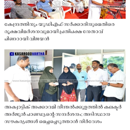
കേന്ദ്രത്തിനും യുഡിഎഫ് സർക്കാരിനുമെതിരെ
രൂക്ഷവിമർശനവുമായി പ്രതിപക്ഷ നേതാവ്
പിണറായി വിജയൻ
അക്വാട്ടിക് അക്കാദമി നീന്തൽക്കുളത്തിൽ കലക്ടർ
അർജുൻ പാണ്ഡ്യൻ്റെ സന്ദർശനം; അടിസ്ഥാന
സൗകര്യങ്ങൾ മെച്ചപ്പെടുത്താൻ നിർദേശം