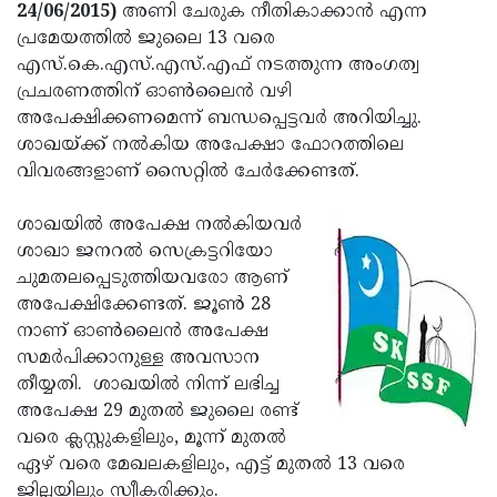
Election
Maha
24/06/2015)
അണി ചേരുക നീതികാക്കാന്‍ എന്ന
പ്രമേയത്തില്‍ ജുലൈ 13 വരെ
Shivarathri
International
എസ്.കെ.എസ്.എസ്.എഫ് നടത്തുന്ന അംഗത്വ
Women's
Anti-
പ്രചരണത്തിന് ഓണ്‍ലൈന്‍ വഴി
അപേക്ഷിക്കണമെന്ന് ബന്ധപ്പെട്ടവര്‍ അറിയിച്ചു.
Day
Drug
Attukal
ശാഖയ്ക്ക് നല്‍കിയ അപേക്ഷാ ഫോറത്തിലെ
Campaign
Pongala
Holi
വിവരങ്ങളാണ് സൈറ്റില്‍ ചേര്‍ക്കേണ്ടത്.
2025
2025
IPL
ശാഖയില്‍ അപേക്ഷ നല്‍കിയവര്‍
2025
Eid
ശാഖാ ജനറല്‍ സെക്രട്ടറിയോ
ചുമതലപ്പെടുത്തിയവരോ ആണ്
Al-
Waqf
അപേക്ഷിക്കേണ്ടത്. ജൂണ്‍ 28
Fitr
Bill
Vishu
നാണ് ഓണ്‍ലൈന്‍ അപേക്ഷ
സമര്‍പിക്കാനുള്ള അവസാന
2025
Controversy
Festival
Good
തീയ്യതി. ശാഖയില്‍ നിന്ന് ലഭിച്ച
2025
Friday
Easter
അപേക്ഷ 29 മുതല്‍ ജുലൈ രണ്ട്
വരെ ക്ലസ്റ്റുകളിലും, മൂന്ന് മുതല്‍
Observance
Sunday
By-
ഏഴ് വരെ മേഖലകളിലും, എട്ട് മുതല്‍ 13 വരെ
2025
2025
Election
Bihar
ജില്ലയിലും സ്വീകരിക്കും.