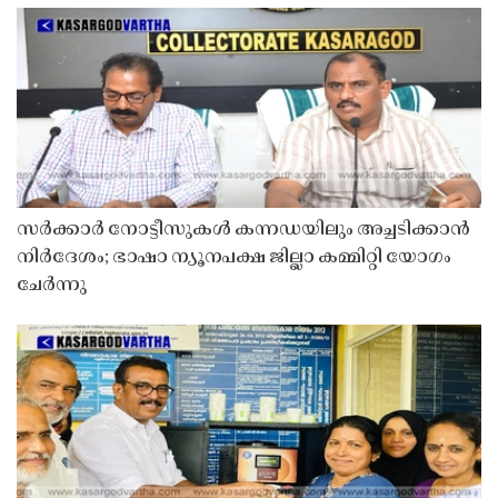
സർക്കാർ നോട്ടീസുകൾ കന്നഡയിലും അച്ചടിക്കാൻ
നിർദേശം; ഭാഷാ ന്യൂനപക്ഷ ജില്ലാ കമ്മിറ്റി യോഗം
ചേർന്നു