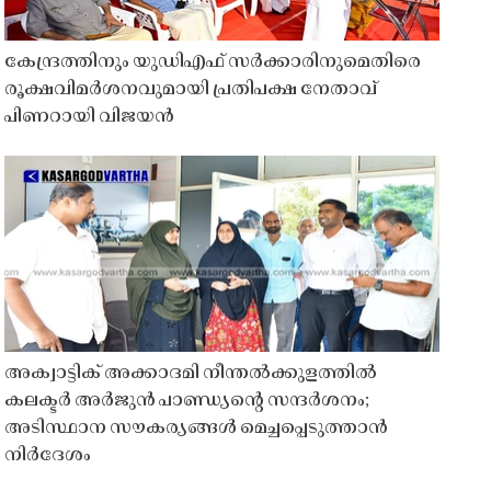
കേന്ദ്രത്തിനും യുഡിഎഫ് സർക്കാരിനുമെതിരെ
രൂക്ഷവിമർശനവുമായി പ്രതിപക്ഷ നേതാവ്
പിണറായി വിജയൻ
അക്വാട്ടിക് അക്കാദമി നീന്തൽക്കുളത്തിൽ
കലക്ടർ അർജുൻ പാണ്ഡ്യൻ്റെ സന്ദർശനം;
അടിസ്ഥാന സൗകര്യങ്ങൾ മെച്ചപ്പെടുത്താൻ
നിർദേശം