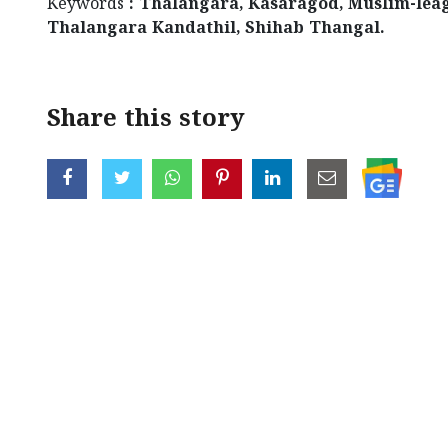
Keywords
: Thalangara, Kasaragod, Muslim-leag
Thalangara Kandathil, Shihab Thangal.
Share this story