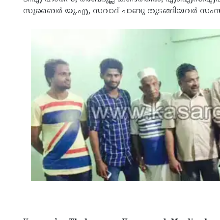
സുബൈര്‍ യു.എ, സവാദ് ചാബു തുടങ്ങിയവര്‍ സംസാര