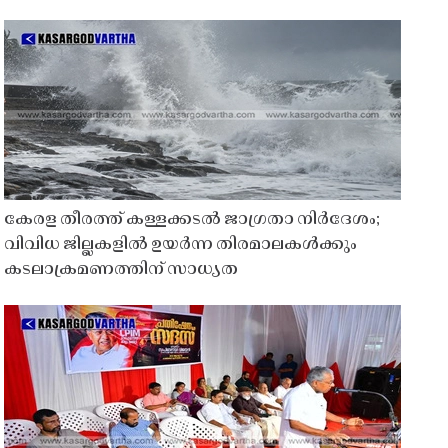
കേരള തീരത്ത് കള്ളക്കടൽ ജാഗ്രതാ നിർദേശം;
വിവിധ ജില്ലകളിൽ ഉയർന്ന തിരമാലകൾക്കും
കടലാക്രമണത്തിന് സാധ്യത