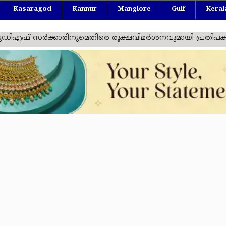
Kasaragod
Kannur
Manglore
Gulf
Keral