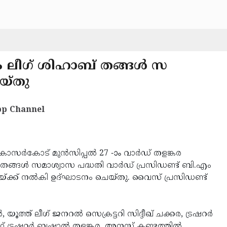
ിം ലീഗ് ശിഹാബ് തങ്ങള്‍ സ
യ്തു
p Channel
കാസര്‍കോട് മുന്‍സിപ്പല്‍ 27 -ാം വാര്‍ഡ് തളങ്കര
് തങ്ങള്‍ സമാശ്വാസ പദ്ധതി വാര്‍ഡ് പ്രസിഡണ്ട് ബി.എം
രയ്ക്ക് നല്‍കി ഉദ്ഘാടനം ചെയ്തു. വൈസ് പ്രസിഡണ്ട്
 യൂത്ത് ലീഗ് ജനറല്‍ സെക്രട്ടറി സിദ്ദീഖ് ചക്കര, ട്രഷറര്‍
 ട്രഷറര്‍ ബഷാല്‍ തളങ്കര, അനസ് കണ്ടത്തില്‍,