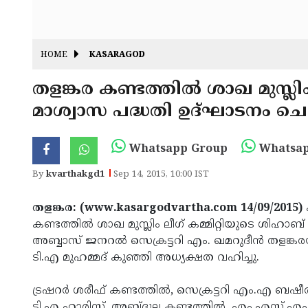
HOME
KASARAGOD
തളങ്കര കണ്ടത്തില്‍ ശാഖ മുസ്ല
മാശ്വാസ പദ്ധതി ഉദ്ഘാടനം ചെ
Whatsapp Group
Whatsap
By
kvarthakgd1
Sep 14, 2015, 10:00 IST
തളങ്കര: (www.kasargodvartha.com 14/09/2015)
കണ്ടത്തില്‍ ശാഖ മുസ്ലിം ലീഗ് കമ്മിറ്റിയുടെ ശിഹാബ
അബ്ബാസ് ജനറല്‍ സെക്രട്ടറി എം. ഖമറുദീന്‍ തളങ്ക
ടി.എ മുഹമ്മദ് കുഞ്ഞി അധ്യക്ഷത വഹിച്ചു.
ട്രഷറര്‍ ശരീഫ് കണ്ടത്തില്‍, സെക്രട്ടറി എം.എ ബഷീര്‍,
ടി.എ ഹാരിസ്, അബ്ദുല്ല കണ്ടത്തില്‍, എം.എസ്.എഫ്