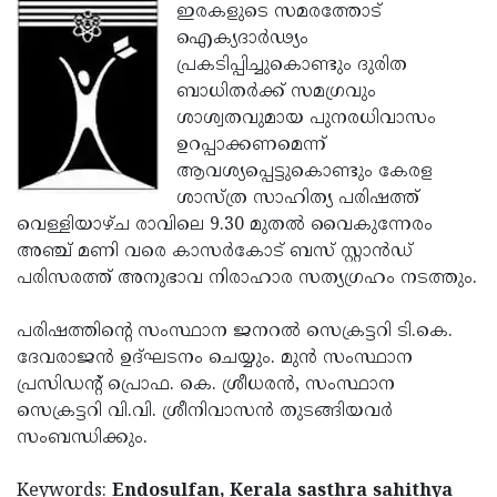
Election
Maha
ഇരകളുടെ സമരത്തോട്
ഐക്യദാര്‍ഢ്യം
Shivarathri
International
പ്രകടിപ്പിച്ചുകൊണ്ടും ദുരിത
Women's
Anti-
ബാധിതര്‍ക്ക് സമഗ്രവും
ശാശ്വതവുമായ പുനരധിവാസം
Day
Drug
Attukal
ഉറപ്പാക്കണമെന്ന്
Campaign
Pongala
Holi
ആവശ്യപ്പെട്ടുകൊണ്ടും കേരള
ശാസ്ത്ര സാഹിത്യ പരിഷത്ത്
2025
2025
IPL
വെള്ളിയാഴ്ച രാവിലെ 9.30 മുതല്‍ വൈകുന്നേരം
2025
Eid
അഞ്ച് മണി വരെ കാസര്‍കോട് ബസ് സ്റ്റാന്‍ഡ്
പരിസരത്ത് അനുഭാവ നിരാഹാര സത്യഗ്രഹം നടത്തും.
Al-
Waqf
Fitr
Bill
Vishu
പരിഷത്തിന്റെ സംസ്ഥാന ജനറല്‍ സെക്രട്ടറി ടി.കെ.
ദേവരാജന്‍ ഉദ്ഘടനം ചെയ്യും. മുന്‍ സംസ്ഥാന
2025
Controversy
Festival
Good
പ്രസിഡന്റ് പ്രൊഫ. കെ. ശ്രീധരന്‍, സംസ്ഥാന
2025
Friday
Easter
സെക്രട്ടറി വി.വി. ശ്രീനിവാസന്‍ തുടങ്ങിയവര്‍
സംബന്ധിക്കും.
Observance
Sunday
By-
2025
2025
Election
Bihar
Keywords:
Endosulfan, Kerala sasthra sahithya