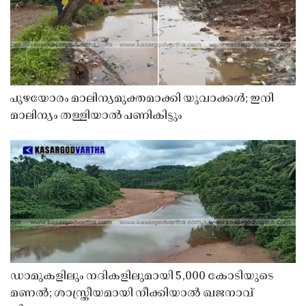
പുഴയോരം മാലിന്യമുക്തമാക്കി യുവാക്കൾ; ഇനി
മാലിന്യം തള്ളിയാൽ പണികിട്ടും
ഡാമുകളിലും നദികളിലുമായി 5,000 കോടിയുടെ
മണൽ; ശാസ്ത്രീയമായി നീക്കിയാൽ ഖജനാവ്