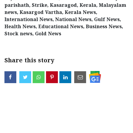
parishath, Strike, Kasaragod, Kerala, Malayalam
Updates
Assembly
Kerala
news, Kasargod Vartha, Kerala News,
Polls
Local
Look
International News, National News, Gulf News,
Health News, Educational News, Business News,
Body
Back
Stock news, Gold News
Election
2025
Share this story