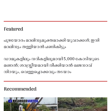
Featured
പുഴയോരം മാലിന്യമുക്തമാക്കി യുവാക്കൾ; ഇനി
മാലിന്യം തള്ളിയാൽ പണികിട്ടും
ഡാമുകളിലും നദികളിലുമായി 5,000 കോടിയുടെ
മണൽ; ശാസ്ത്രീയമായി നീക്കിയാൽ ഖജനാവ്
നിറയും, വെള്ളപ്പൊക്കവും തടയാം
Recommended