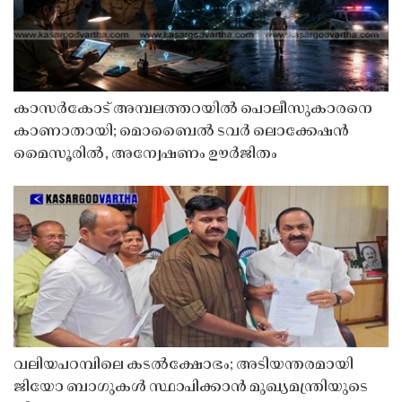
കാസർകോട് അമ്പലത്തറയിൽ പൊലീസുകാരനെ
കാണാതായി; മൊബൈൽ ടവർ ലൊക്കേഷൻ
മൈസൂരിൽ, അന്വേഷണം ഊർജിതം
വലിയപറമ്പിലെ കടൽക്ഷോഭം; അടിയന്തരമായി
ജിയോ ബാഗുകൾ സ്ഥാപിക്കാൻ മുഖ്യമന്ത്രിയുടെ