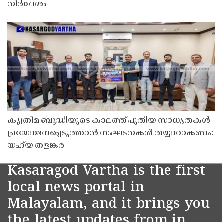
നിർദേശം
കൃത്രിമ ബുദ്ധിയുടെ കാലത്ത് പുതിയ സാധ്യതകൾ
പ്രയോജനപ്പെടുത്താൻ സംഘടനകൾ തയ്യാറാകണം:
യഹ്‌യ തളങ്കര
Kasaragod Vartha is the first
local news portal in
Malayalam, and it brings you
the latest updates from in