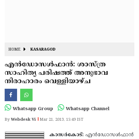
Fitr
May
Day
Eid
Al
Independence
Ad'ha
Day
Onam
HOME
KASARAGOD
J&K
State
എന്‍ഡോസള്‍ഫാന്‍: ശാസ്ത്ര
Haryana
സാഹിത്യ പരിഷത്ത് അനുഭാവ
Assembly
State
Diwali
നിരാഹാരം വെള്ളിയാഴ്ച
Elections
Assembly
Christmas
Elections
New-
Year
Republic
Whatsapp Group
Whatsapp Channel
Day
Budget
By
Webdesk Vi
Mar 21, 2013, 15:49 IST
Delhi
കാസര്‍കോട്:
എന്‍ഡോസള്‍ഫാന്‍