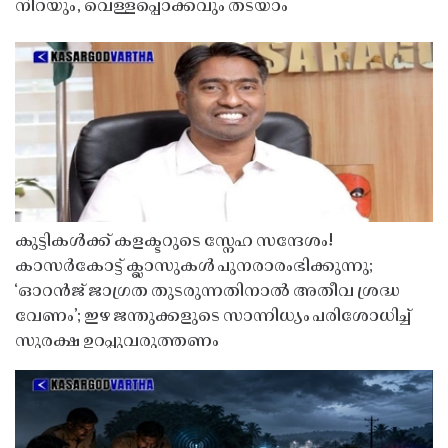
നിറയും, വെള്ളപ്പൊക്കവും തടയാം
കുട്ടികൾക്ക് കളക്ടറുടെ സ്നേഹ സന്ദേശം!
കാസർകോട്ട് ക്ലാസുകൾ പുനരാരംഭിക്കുന്നു;
‘ഓറൻജ് ജാഗ്രത തുടരുന്നതിനാൽ അതീവ ശ്രദ്ധ
വേണം’; ഇഴ ജന്തുക്കളുടെ സാന്നിധ്യം പരിശോധിച്ച്
സുരക്ഷ ഉറപ്പുവരുത്തണം