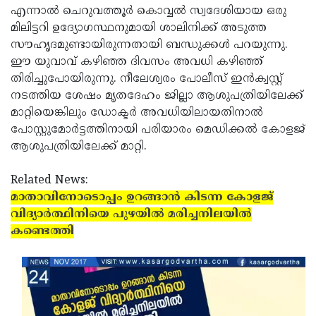
എന്നാല്‍ ചെറുവത്തൂര്‍ കൊവ്വല്‍ സ്വദേശിയായ ഒരു
Updates
Assembly
Kerala
മിലിട്ടറി ഉദ്യോഗസ്ഥനുമായി ശാലിനിക്ക് അടുത്ത
Polls
Local
സൗഹൃദമുണ്ടായിരുന്നതായി ബന്ധുക്കള്‍ പറയുന്നു.
Look
ഈ യുവാവ് കഴിഞ്ഞ ദിവസം അവധി കഴിഞ്ഞ്
Body
Back
തിരിച്ചുപോയിരുന്നു. നീലേശ്വരം പോലീസ് ഇന്‍ക്വസ്റ്റ്
Election
2025
നടത്തിയ ശേഷം മൃതദേഹം ജില്ലാ ആശുപത്രിയിലേക്ക്
മാറ്റിയെങ്കിലും ഡോക്ടര്‍ അവധിയിലായതിനാല്‍
പോസ്റ്റുമോര്‍ട്ടത്തിനായി പരിയാരം മെഡിക്കല്‍ കോളജ്
ആശുപത്രിയിലേക്ക് മാറ്റി.
Related News:
മാതാവിനോടൊപ്പം ഉറങ്ങാന്‍ കിടന്ന കോളജ്
വിദ്യാര്‍ത്ഥിനിയെ പുഴയില്‍ മരിച്ചനിലയില്‍
കണ്ടെത്തി