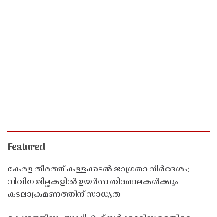
Featured
കേരള തീരത്ത് കള്ളക്കടൽ ജാഗ്രതാ നിർദേശം;
വിവിധ ജില്ലകളിൽ ഉയർന്ന തിരമാലകൾക്കും
കടലാക്രമണത്തിന് സാധ്യത