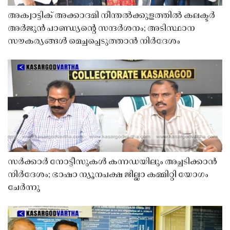
അക്വാട്ടിക് അക്കാദമി നീന്തൽക്കുളത്തിൽ കലക്ടർ
അർജുൻ പാണ്ഡ്യൻ്റെ സന്ദർശനം; അടിസ്ഥാന
സൗകര്യങ്ങൾ മെച്ചപ്പെടുത്താൻ നിർദേശം
സർക്കാർ നോട്ടീസുകൾ കന്നഡയിലും അച്ചടിക്കാൻ
നിർദേശം; ഭാഷാ ന്യൂനപക്ഷ ജില്ലാ കമ്മിറ്റി യോഗം
ചേർന്നു