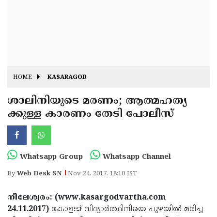
Fitr
May
Day
Eid
Al
Independence
Ad'ha
Day
Onam
HOME
KASARAGOD
J&K
State
ശാലിനിയുടെ മരണം; ആത്മഹത്യ
Haryana
ക്കുള്ള കാരണം തേടി പോലീസ്
Assembly
State
Diwali
Elections
Assembly
Christmas
Elections
New-
Whatsapp Group
Whatsapp Channel
Year
Republic
By
Web Desk SN
Nov 24, 2017, 18:10 IST
Day
Budget
നീലേശ്വരം: (www.kasargodvartha.com
Delhi
24.11.2017)
കോളജ് വിദ്യാര്‍ത്ഥിനിയെ പുഴയില്‍ മരിച്ച