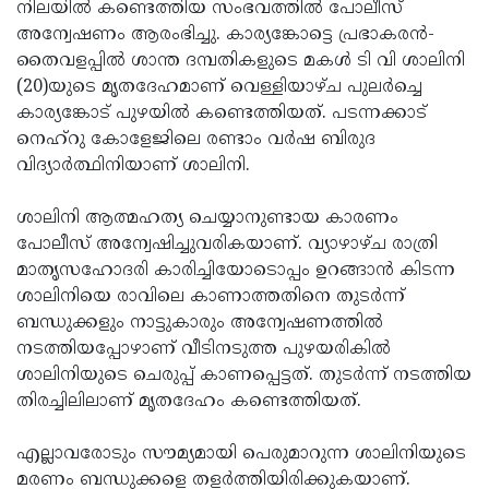
Election
നിലയില്‍ കണ്ടെത്തിയ സംഭവത്തില്‍ പോലീസ്
Maha
അന്വേഷണം ആരംഭിച്ചു. കാര്യങ്കോട്ടെ പ്രഭാകരന്‍-
Shivarathri
International
തൈവളപ്പില്‍ ശാന്ത ദമ്പതികളുടെ മകള്‍ ടി വി ശാലിനി
Women's
(20)യുടെ മൃതദേഹമാണ് വെള്ളിയാഴ്ച പുലര്‍ച്ചെ
Anti-
കാര്യങ്കോട് പുഴയില്‍ കണ്ടെത്തിയത്. പടന്നക്കാട്
Day
Drug
Attukal
നെഹ്റു കോളേജിലെ രണ്ടാം വര്‍ഷ ബിരുദ
Campaign
Pongala
വിദ്യാര്‍ത്ഥിനിയാണ് ശാലിനി.
Holi
2025
2025
IPL
ശാലിനി ആത്മഹത്യ ചെയ്യാനുണ്ടായ കാരണം
2025
പോലീസ് അന്വേഷിച്ചുവരികയാണ്. വ്യാഴാഴ്ച രാത്രി
Eid
മാതൃസഹോദരി കാരിച്ചിയോടൊപ്പം ഉറങ്ങാന്‍ കിടന്ന
Al-
Waqf
ശാലിനിയെ രാവിലെ കാണാത്തതിനെ തുടര്‍ന്ന്
Fitr
Bill
ബന്ധുക്കളും നാട്ടുകാരും അന്വേഷണത്തില്‍
Vishu
നടത്തിയപ്പോഴാണ് വീടിനടുത്ത പുഴയരികില്‍
2025
Controversy
Festival
Good
ശാലിനിയുടെ ചെരുപ്പ് കാണപ്പെട്ടത്. തുടര്‍ന്ന് നടത്തിയ
2025
Friday
തിരച്ചിലിലാണ് മൃതദേഹം കണ്ടെത്തിയത്.
Easter
Observance
Sunday
By-
എല്ലാവരോടും സൗമ്യമായി പെരുമാറുന്ന ശാലിനിയുടെ
2025
2025
Election
മരണം ബന്ധുക്കളെ തളര്‍ത്തിയിരിക്കുകയാണ്.
Bihar