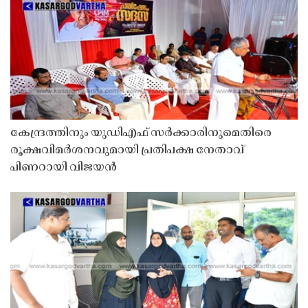
കേന്ദ്രത്തിനും യുഡിഎഫ് സർക്കാരിനുമെതിരെ
രൂക്ഷവിമർശനവുമായി പ്രതിപക്ഷ നേതാവ്
പിണറായി വിജയൻ