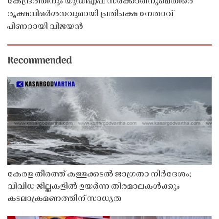
കേന്ദ്രത്തിനും യുഡിഎഫ് സർക്കാരിനുമെതിരെ
രൂക്ഷവിമർശനവുമായി പ്രതിപക്ഷ നേതാവ്
പിണറായി വിജയൻ
Recommended
കേരള തീരത്ത് കള്ളക്കടൽ ജാഗ്രതാ നിർദേശം;
വിവിധ ജില്ലകളിൽ ഉയർന്ന തിരമാലകൾക്കും
കടലാക്രമണത്തിന് സാധ്യത