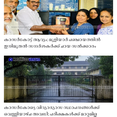
കാസർകോട്ട് ആദ്യം; മുളിയാർ പഞ്ചായത്തിൽ
ഇനിമുതൽ സന്ദർശകർക്ക് ചായ സൽക്കാരം
കാസർകോട്ടെ വിദ്യാഭ്യാസ സ്ഥാപനങ്ങൾക്ക്
വെള്ളിയാഴ്ച അവധി; പരീക്ഷകൾക്ക് മാറ്റമില്ല