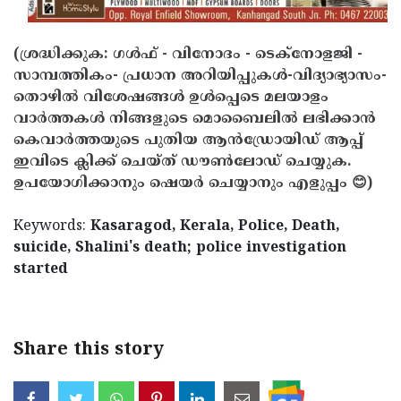
(ശ്രദ്ധിക്കുക: ഗൾഫ് - വിനോദം - ടെക്നോളജി -
സാമ്പത്തികം- പ്രധാന അറിയിപ്പുകൾ-വിദ്യാഭ്യാസം-
തൊഴിൽ വിശേഷങ്ങൾ ഉൾപ്പെടെ മലയാളം
വാർത്തകൾ നിങ്ങളുടെ മൊബൈലിൽ ലഭിക്കാൻ
കെവാർത്തയുടെ പുതിയ ആൻഡ്രോയിഡ് ആപ്പ്
ഇവിടെ ക്ലിക്ക് ചെയ്ത് ഡൗൺലോഡ് ചെയ്യുക.
ഉപയോഗിക്കാനും ഷെയർ ചെയ്യാനും എളുപ്പം 😊)
Keywords:
Kasaragod, Kerala, Police, Death,
suicide, Shalini's death; police investigation
started
Share this story