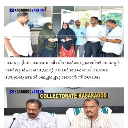
അക്വാട്ടിക് അക്കാദമി നീന്തൽക്കുളത്തിൽ കലക്ടർ
അർജുൻ പാണ്ഡ്യൻ്റെ സന്ദർശനം; അടിസ്ഥാന
സൗകര്യങ്ങൾ മെച്ചപ്പെടുത്താൻ നിർദേശം