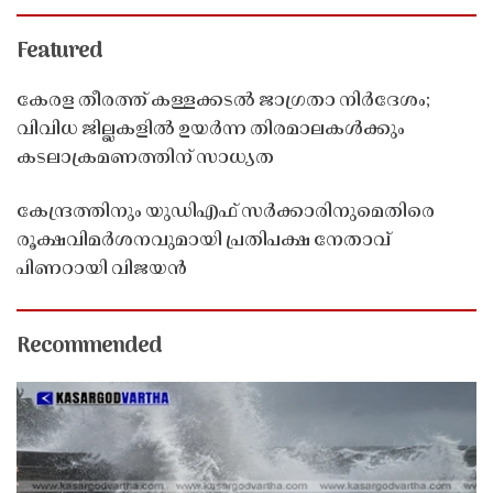
Featured
കേരള തീരത്ത് കള്ളക്കടൽ ജാഗ്രതാ നിർദേശം;
വിവിധ ജില്ലകളിൽ ഉയർന്ന തിരമാലകൾക്കും
കടലാക്രമണത്തിന് സാധ്യത
കേന്ദ്രത്തിനും യുഡിഎഫ് സർക്കാരിനുമെതിരെ
രൂക്ഷവിമർശനവുമായി പ്രതിപക്ഷ നേതാവ്
പിണറായി വിജയൻ
Recommended