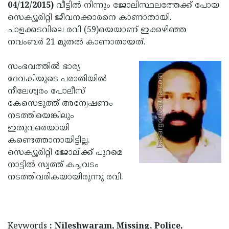
Election
Maha
04/12/2015)
വീട്ടില്‍ നിന്നും ജോലിസ്ഥലത്തേക്ക് പോയ
സെക്യൂരിറ്റി ജീവനക്കാരനെ കാണാതായി.
Shivarathri
International
ചാളക്കടവിലെ രവി (59)യെയാണ് ഇക്കഴിഞ്ഞ
Women's
Anti-
നവംബര്‍ 21 മുതല്‍ കാണാതായത്.
Day
Drug
Attukal
സംഭവത്തില്‍ ഭാര്യ
Campaign
Pongala
Holi
ദേവകിയുടെ പരാതിയില്‍
നീലേശ്വരം പോലീസ്
2025
2025
IPL
കേസെടുത്ത് അന്വേഷണം
2025
Eid
നടത്തിയെങ്കിലും
ഇതുവരെയായി
Al-
Waqf
കണ്ടെത്താനായിട്ടില്ല.
Fitr
Bill
Vishu
സെക്യൂരിറ്റി ജോലിക്ക് പുറമെ
നാട്ടില്‍ സ്വത്ത് കച്ചവടം
2025
Controversy
Festival
Good
നടത്തിവരികയായിരുന്നു രവി.
2025
Friday
Easter
Observance
Sunday
By-
2025
2025
Election
Bihar
Keywords
: Nileshwaram, Missing, Police,