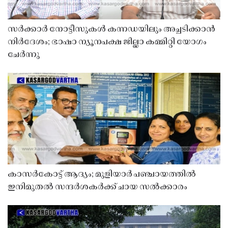
സർക്കാർ നോട്ടീസുകൾ കന്നഡയിലും അച്ചടിക്കാൻ
നിർദേശം; ഭാഷാ ന്യൂനപക്ഷ ജില്ലാ കമ്മിറ്റി യോഗം
ചേർന്നു
കാസർകോട്ട് ആദ്യം; മുളിയാർ പഞ്ചായത്തിൽ
ഇനിമുതൽ സന്ദർശകർക്ക് ചായ സൽക്കാരം