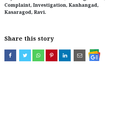
Complaint, Investigation, Kanhangad,
Updates
Assembly
Kerala
Kasaragod, Ravi.
Polls
Local
Look
Body
Back
Share this story
Election
2025