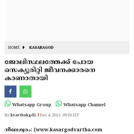
Fitr
May
Day
Eid
Al
Independence
Ad'ha
Day
Onam
HOME
KASARAGOD
J&K
State
ജോലിസ്ഥലത്തേക്ക് പോയ
Haryana
സെക്യൂരിറ്റി ജീവനക്കാരനെ
Assembly
State
Diwali
കാണാതായി
Elections
Assembly
Christmas
Elections
New-
Year
Republic
Whatsapp Group
Whatsapp Channel
Day
Budget
By
kvarthakgd1
Dec 4, 2015, 09:30 IST
Delhi
നീലേശ്വരം: (www.kasargodvartha.com