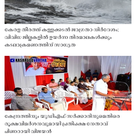
കേരള തീരത്ത് കള്ളക്കടൽ ജാഗ്രതാ നിർദേശം;
വിവിധ ജില്ലകളിൽ ഉയർന്ന തിരമാലകൾക്കും
കടലാക്രമണത്തിന് സാധ്യത
കേന്ദ്രത്തിനും യുഡിഎഫ് സർക്കാരിനുമെതിരെ
രൂക്ഷവിമർശനവുമായി പ്രതിപക്ഷ നേതാവ്
പിണറായി വിജയൻ