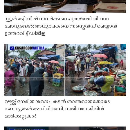
സ്കൂൾ ക്വിസിൽ സവർക്കറെ പുകഴ്ത്തി വിവാദ
ചോദ്യങ്ങൾ; അധ്യാപകനെ സസ്പെൻഡ് ചെയ്യാൻ
ഉത്തരവിട്ട് ഡിജിഇ
മഴയ്ക്ക് നേരിയ ശമനം; കടൽ ശാന്തമായതോടെ
ബോട്ടുകൾ കടലിലിറങ്ങി, സജീവമായി മീൻ
മാർക്കറ്റുകൾ