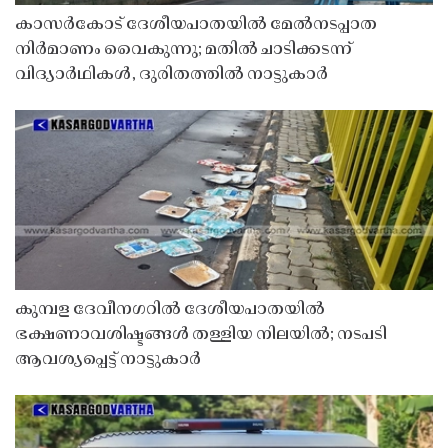
കാസർകോട് ദേശീയപാതയിൽ മേൽനടപ്പാത
നിർമാണം വൈകുന്നു; മതിൽ ചാടിക്കടന്ന്
വിദ്യാർഥികൾ, ദുരിതത്തിൽ നാട്ടുകാർ
കുമ്പള ദേവീനഗറിൽ ദേശീയപാതയിൽ
ഭക്ഷണാവശിഷ്ടങ്ങൾ തള്ളിയ നിലയിൽ; നടപടി
ആവശ്യപ്പെട്ട് നാട്ടുകാർ