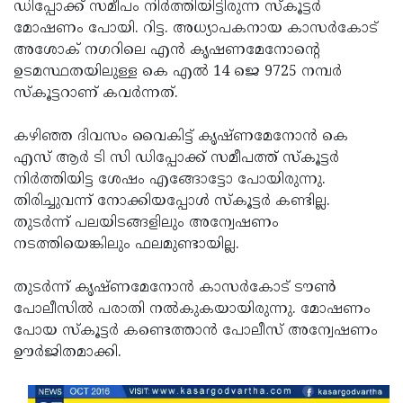
Election
ഡിപ്പോക്ക് സമീപം നിര്‍ത്തിയിട്ടിരുന്ന സ്‌കൂട്ടര്‍
Maha
മോഷണം പോയി. റിട്ട. അധ്യാപകനായ കാസര്‍കോട്
Shivarathri
International
അശോക് നഗറിലെ എന്‍ കൃഷണമേനോന്റെ
Women's
ഉടമസ്ഥതയിലുള്ള കെ എല്‍ 14 ജെ 9725 നമ്പര്‍
Anti-
സ്‌കൂട്ടറാണ് കവര്‍ന്നത്.
Day
Drug
Attukal
Campaign
Pongala
കഴിഞ്ഞ ദിവസം വൈകിട്ട് കൃഷ്ണമേനോന്‍ കെ
Holi
എസ് ആര്‍ ടി സി ഡിപ്പോക്ക് സമീപത്ത് സ്‌കൂട്ടര്‍
2025
2025
IPL
നിര്‍ത്തിയിട്ട ശേഷം എങ്ങോട്ടോ പോയിരുന്നു.
2025
തിരിച്ചുവന്ന് നോക്കിയപ്പോള്‍ സ്‌കൂട്ടര്‍ കണ്ടില്ല.
Eid
തുടര്‍ന്ന് പലയിടങ്ങളിലും അന്വേഷണം
Al-
Waqf
നടത്തിയെങ്കിലും ഫലമുണ്ടായില്ല.
Fitr
Bill
Vishu
തുടര്‍ന്ന് കൃഷ്ണമേനോന്‍ കാസര്‍കോട് ടൗണ്‍
2025
Controversy
Festival
Good
പോലീസില്‍ പരാതി നല്‍കുകയായിരുന്നു. മോഷണം
2025
Friday
പോയ സ്‌കൂട്ടര്‍ കണ്ടെത്താന്‍ പോലീസ് അന്വേഷണം
Easter
ഊര്‍ജിതമാക്കി.
Observance
Sunday
By-
2025
2025
Election
Bihar