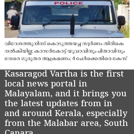
വിദേശത്തുനിന്ന് കൊടുത്തയച്ച സ്വർണം തിരികെ
നൽകിയില്ല; കാസർകോട്ട് യുവാവിനും പിതാവിനും
നേരെ ഗുരുതര ആക്രമണം; 4 പേർക്കെതിരെ കേസ്
Kasaragod Vartha is the first
local news portal in
Malayalam, and it brings you
the latest updates from in
and around Kerala, especially
from the Malabar area, South
Canara.