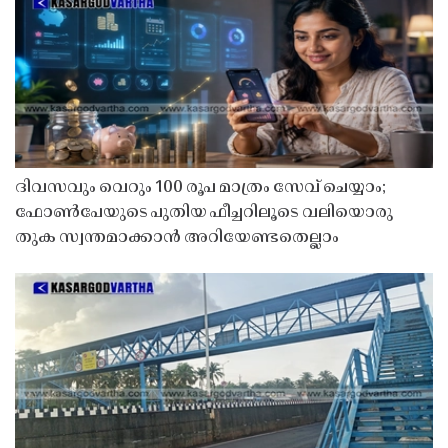
ദിവസവും വെറും 100 രൂപ മാത്രം സേവ് ചെയ്യാം;
ഫോൺപേയുടെ പുതിയ ഫീച്ചറിലൂടെ വലിയൊരു
തുക സ്വന്തമാക്കാൻ അറിയേണ്ടതെല്ലാം