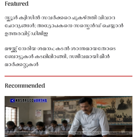
Featured
സ്കൂൾ ക്വിസിൽ സവർക്കറെ പുകഴ്ത്തി വിവാദ
ചോദ്യങ്ങൾ; അധ്യാപകനെ സസ്പെൻഡ് ചെയ്യാൻ
ഉത്തരവിട്ട് ഡിജിഇ
മഴയ്ക്ക് നേരിയ ശമനം; കടൽ ശാന്തമായതോടെ
ബോട്ടുകൾ കടലിലിറങ്ങി, സജീവമായി മീൻ
മാർക്കറ്റുകൾ
Recommended