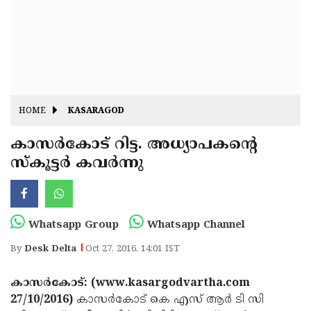
Fitr
May
Day
Eid
Al
Independence
Ad'ha
Day
Onam
HOME
KASARAGOD
J&K
State
കാസര്‍കോട് റിട്ട. അധ്യാപകന്റെ
Haryana
സ്‌കൂട്ടര്‍ കവര്‍ന്നു
Assembly
State
Diwali
Elections
Assembly
Christmas
Elections
New-
Whatsapp Group
Whatsapp Channel
Year
Republic
By
Desk Delta
Oct 27, 2016, 14:01 IST
Day
Budget
കാസര്‍കോട്: (www.kasargodvartha.com
Delhi
27/10/2016)
കാസര്‍കോട് കെ എസ് ആര്‍ ടി സി