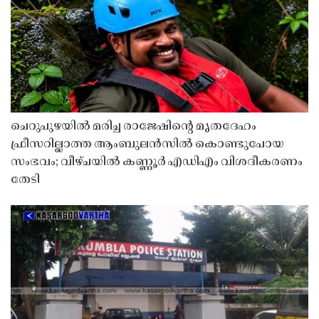
ചെറുപുഴയിൽ മരിച്ച രാജേഷിൻ്റെ മൃതദേഹം
ഫ്രീസറില്ലാത്ത ആംബുലൻസിൽ കൊണ്ടുപോയ
സംഭവം; വീഴ്ചയിൽ കണ്ണൂർ എഡിഎം വിശദീകരണം
തേടി