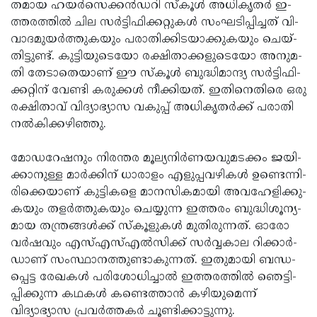
ത­മാ­യ ഹ­യര്‍­സെ­ക്ക­ന്‍ഡ­റി സ്­കൂള്‍ അ­ധി­കൃ­തര്‍ ഇ­
ത്ത­ര­ത്തില്‍ ചി­ല സര്‍­ട്ടി­ഫി­ക്ക­റ്റു­കള്‍ സം­ഘ­ടി­പ്പി­ച്ച­ത് വി­
വാ­ദ­മു­യര്‍­ത്തു­ക­യും പ­രാ­തി­ക്കി­ട­യാ­ക്കു­ക­യും ചെ­യ്­
തി­ട്ടു­ണ്ട്. കു­ട്ടി­യു­ടെ­യോ ര­ക്ഷി­താ­ക്ക­ളു­ടെ­യോ അ­നു­മ­
തി തേ­ടാ­തെ­യാ­ണ് ഈ സ്­കൂള്‍ ബു­ദ്ധി­മാ­ന്ദ്യ സര്‍­ട്ടി­ഫി­
ക്ക­റ്റി­ന് വേ­ണ്ടി ക­രു­ക്കള്‍ നീ­ക്കി­യ­ത്. ഇ­തി­നെ­തി­രെ ഒ­രു
ര­ക്ഷി­താ­വ് വിദ്യാഭ്യാസ വ­കു­പ്പ് അ­ധി­കൃ­തര്‍­ക്ക് പ­രാ­തി
നല്‍­കി­ക്ക­ഴി­ഞ്ഞു.­
മോ­ഡ­റേ­ഷ­നും നി­ര­ന്ത­ര മൂല്യ­നിര്‍­ണ­യ­വു­മ­ട­ക്കം ജ­യി­
ക്കാ­നു­ള്ള മാര്‍­ക്കി­ന് ധാ­രാ­ളം എ­ളു­പ്പ­വ­ഴി­കള്‍ ഉ­ണ്ടെ­ന്നി­
രി­ക്കെ­യാ­ണ് കു­ട്ടി­ക­ളെ മാ­ന­സി­ക­മാ­യി അ­വ­ഹേ­ളി­ക്കു­
ക­യും ത­ളര്‍­ത്തു­ക­യും ചെ­യ്യു­ന്ന ഇ­ത്ത­രം ബു­ദ്ധി­ശൂന്യ­­
മാ­യ ത­ന്ത്ര­ങ്ങള്‍­ക്ക് സ്­കൂ­ളു­കള്‍ മു­തി­രു­ന്ന­ത്. ഓ­രോ
വര്‍­ഷ­വും എ­സ്­എ­സ്­എല്‍­സി­ക്ക് സര്‍­വ്വ­കാ­ല റി­ക്കാര്‍­
ഡാ­ണ് സം­സ്ഥാ­ന­ത്തു­ണ്ടാ­കു­ന്ന­ത്. ഇ­തു­മാ­യി ബ­ന്ധ­
പ്പെ­ട്ട രേ­ഖ­കള്‍ പ­രി­ശോ­ധി­ച്ചാല്‍ ഇ­ത്ത­ര­ത്തില്‍ ഞെ­ട്ടി­
പ്പി­ക്കു­ന്ന ക­ഥ­കള്‍ ക­ണ്ടെ­ത്താന്‍ ക­ഴി­യു­മെ­ന്ന്
വിദ്യാഭ്യാസ പ്ര­വര്‍­ത്ത­കര്‍ ചൂ­ണ്ടി­ക്കാ­ട്ടു­ന്നു.