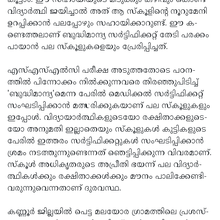
കൂ­ട്ടാം. ഈ സ­ഹാ­യി­യു­ടെ മി­ടു­ക്കും ക­ഴി­വും കൊ­ണ്ട്
വിദ്യാര്‍­ത്ഥി ജ­യി­ച്ചാല്‍ അ­ത് ആ സ്­കൂ­ളി­ന്റെ നൂ­റു­മേ­നി
ഉ­റ­പ്പി­ക്കാന്‍ പ­ല­പ്പോ­ഴും സ­ഹാ­യി­ക്കാ­റു­ണ്ട്. ഈ ക­
ണ്ടെ­ത്ത­ലാ­ണ് ബു­ദ്ധി­മാ­ന്ദ്യ സര്‍­ട്ടി­ഫി­ക്ക­റ്റ് തേ­ടി പ­ര­ക്കം
പാ­യാന്‍ പ­ല സ്­കൂ­ളു­ക­ളെ­യും പ്രേ­രി­പ്പി­ച്ച­ത്.­
എ­സ്­എ­സ്­എല്‍­സി പ­രീ­ക്ഷ അ­ടു­ത്ത­തോ­ടെ പഠ­ന­
ത്തില്‍ പി­ന്നോ­ക്കം നില്‍­ക്കു­ന്ന­വ­രെ തി­ര­ഞ്ഞു­പി­ടി­ച്ച്
'ബു­ദ്ധി­മാ­ന്ദ്യ'മെ­ന്ന പേ­രില്‍ മെ­ഡി­ക്കല്‍ സര്‍­ട്ടി­ഫി­ക്ക­റ്റ്
സം­ഘ­ടി­പ്പി­ക്കാന്‍ മ­ത്സ­രി­ക്കു­ക­യാ­ണ് പ­ല സ്­കൂ­ളു­ക­ളും
ഇ­പ്പോള്‍. വി­ദ്യായാര്‍­ത്ഥി­ക­ളു­ടെ­യോ ര­ക്ഷി­താ­ക്ക­ളു­ടെ­
യോ അ­നു­മ­തി ഇ­ല്ലാ­തെ­യും സ്­കൂ­ളു­കള്‍ കു­ട്ടി­ക­ളു­ടെ
പേ­രില്‍ ഇ­ത്ത­രം സര്‍­ട്ടി­ഫി­ക്ക­റ്റു­കള്‍ സം­ഘ­ടി­പ്പി­ക്കാന്‍
ശ്ര­മം ന­ട­ത്തു­ന്നു­ണ്ടെ­ന്ന­ത് ഞെ­ട്ടി­പ്പി­ക്കു­ന്ന വി­വ­ര­മാ­ണ്.­
സ്­കൂള്‍ അ­ധി­കൃ­ത­രു­ടെ അ­പ്രീ­തി ഭ­യ­ന്ന് പ­ല വി­ദ്യാര്‍­
ത്ഥി­കള്‍­ക്കും ര­ക്ഷി­താ­ക്കള്‍­ക്കും മൗ­നം പാ­ലി­ക്കേ­ണ്ടി­
വ­രു­ന്നു­വെ­ന്ന­താ­ണ് ദു­ര­വ­സ്ഥ.
ക­ണ്ണൂ­ര്‍ ജില്ല­യില്‍ പെട്ട മ­ല­യോ­ര ഗ്രാ­മ­ത്തി­ലെ പ്ര­ശ­സ്­