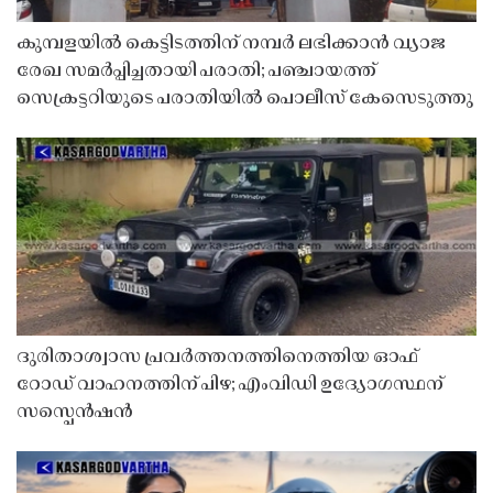
കുമ്പളയിൽ കെട്ടിടത്തിന് നമ്പർ ലഭിക്കാൻ വ്യാജ
രേഖ സമർപ്പിച്ചതായി പരാതി; പഞ്ചായത്ത്
സെക്രട്ടറിയുടെ പരാതിയിൽ പൊലീസ് കേസെടുത്തു
ദുരിതാശ്വാസ പ്രവർത്തനത്തിനെത്തിയ ഓഫ്
റോഡ് വാഹനത്തിന് പിഴ; എംവിഡി ഉദ്യോഗസ്ഥന്
സസ്പെൻഷൻ