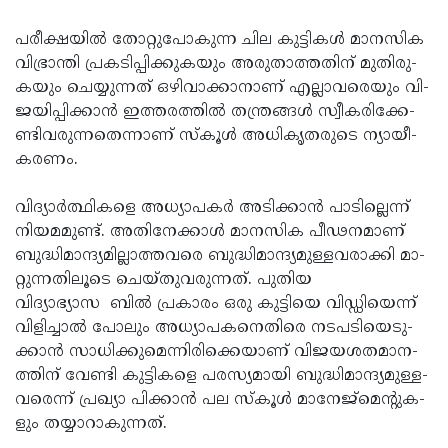
പ­രീ­ക്ഷ­യില്‍ തോ­റ്റു­പോ­കു­ന്ന ചി­ല കു­ട്ടി­കള്‍ മാ­ന­സി­ക
വി­ഭ്രാ­ന്തി പ്ര­ക­ടി­പ്പി­ക്കു­ക­യും അ­രു­താ­ത്ത­തി­ന് മു­തി­രു­
ക­യും ചെ­യ്യു­ന്ന­ത് ഒ­ഴി­വാ­ക്കാ­നാ­ണ് എ­ല്ലാ­വ­രെ­യും വി­
ജ­യി­പ്പി­ക്കാന്‍ ഇ­ത്ത­ര­ത്തില്‍ ത­ന്ത്ര­ങ്ങള്‍ സ്വീ­ക­രി­ക്കേ­
ണ്ടി­വ­രു­ന്ന­തെ­ന്നാ­ണ് സ്­കൂള്‍ അ­ധി­കൃ­ത­രു­ടെ ന്യാ­യീ­
ക­ര­ണം.­
വി­ദ്യാര്‍­ത്ഥി­ക­ളെ അധ്യാപകര്‍ അ­ടി­ക്കാന്‍ പാ­ടി­ല്ലെ­ന്ന്
നി­യ­മ­മു­ണ്ട്. അ­തി­നേ­ക്കാള്‍ മാ­ന­സി­ക പീ­ഢ­ന­മാ­ണ്
ബു­ദ്ധി­മാ­ന്ദ്യ­മി­ല്ലാ­ത്ത­വ­രെ ബു­ദ്ധി­മാ­ന്ദ്യ­മു­ള്ള­വ­രാ­ക്കി മാ­
റ്റു­ന്ന­തി­ലൂ­ടെ ചെ­യ്­തു­വ­രു­ന്ന­ത്. പു­തി­യ
വിദ്യാഭ്യാസ ബില്‍ പ്ര­കാ­രം ഒ­രു കു­ട്ടി­യെ വി­ഡ്ഡി­യെ­ന്ന്
വി­ളി­ച്ചാല്‍ പോ­ലും അധ്യാപ­ക­നെ­തി­രെ ന­ട­പ­ടി­യെ­ടു­
ക്കാന്‍ സാ­ധി­ക്കു­മെ­ന്നി­രി­ക്കെ­യാ­ണ് വി­ജ­യ­ശ­ത­മാ­ന­
ത്തി­ന് വേ­ണ്ടി കു­ട്ടി­ക­ളെ പ­ര­സ്യ­മാ­യി ബു­ദ്ധി­മാ­ന്ദ്യ­മു­ള്ള­
വ­രെ­ന്ന് പ്ര­ഖ്യാ പി­ക്കാന്‍ പ­ല സ്­കൂള്‍ മാ­നേ­ജ്‌­മെന്റു­ക­
ളും ത­യ്യാ­റാ­കു­ന്ന­ത്.