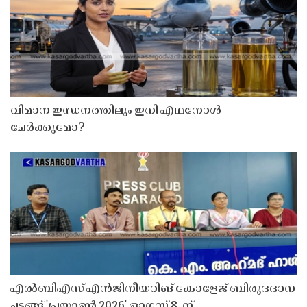
വിമാന ഇന്ധനത്തിലും ഇനി എഥനോൾ
ചേർക്കുമോ?
എൽബിഎസ് എൻജിനീയറിങ് കോളേജ് ബിരുദദാന
ചടങ്ങ് 'പ്രയാൺ 2026' ഓഗസ്റ്റ് 8-ന്