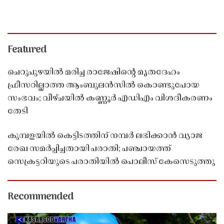
Featured
ചെറുപുഴയിൽ മരിച്ച രാജേഷിൻ്റെ മൃതദേഹം
ഫ്രീസറില്ലാത്ത ആംബുലൻസിൽ കൊണ്ടുപോയ
സംഭവം; വീഴ്ചയിൽ കണ്ണൂർ എഡിഎം വിശദീകരണം
തേടി
കുമ്പളയിൽ കെട്ടിടത്തിന് നമ്പർ ലഭിക്കാൻ വ്യാജ
രേഖ സമർപ്പിച്ചതായി പരാതി; പഞ്ചായത്ത്
സെക്രട്ടറിയുടെ പരാതിയിൽ പൊലീസ് കേസെടുത്തു
Recommended