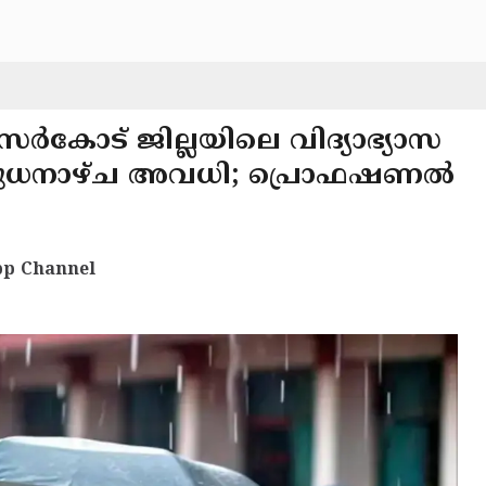
ർകോട് ജില്ലയിലെ വിദ്യാഭ്യാസ
 ബുധനാഴ്ച അവധി; പ്രൊഫഷണൽ
p Channel