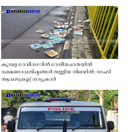
കുമ്പള ദേവീനഗറിൽ ദേശീയപാതയിൽ
ഭക്ഷണാവശിഷ്ടങ്ങൾ തള്ളിയ നിലയിൽ; നടപടി
ആവശ്യപ്പെട്ട് നാട്ടുകാർ