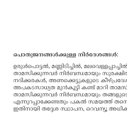
പൊതുജനങ്ങൾക്കുള്ള നിർദേശങ്ങൾ:
ഉരുൾപൊട്ടൽ, മണ്ണിടിച്ചിൽ, മലവെള്ളപ്പാച്
താമസിക്കുന്നവർ നിർബന്ധമായും സുരക്ഷിത
നദിക്കരകൾ, അണക്കെട്ടുകളുടെ കീഴ്പ്രദേ
അപകടസാധ്യത മുൻകൂട്ടി കണ്ട് മാറി താമസി
താമസിക്കുന്നവർ നിർബന്ധമായും തങ്ങളുടെ പ
എന്നുറപ്പാക്കേണ്ടതും പകൽ സമയത്ത് തന്നെ
ഇതിനായി തദ്ദേശ സ്ഥാപന, റെവന്യൂ അധിക