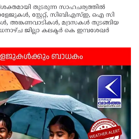
ശക്തമായി തുടരുന്ന സാഹചര്യത്തിൽ
േജുകൾ, സ്റ്റേറ്റ്, സിബിഎസ്ഇ, ഐ സി
ങ്ങൾ, അങ്കണവാടികൾ, മദ്രസകൾ തുടങ്ങിയ
ുധനാഴ്ച ജില്ലാ കലക്ടർ കെ ഇമ്പശേഖർ