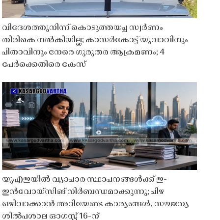
വിദേശത്തുനിന്ന് കൊടുത്തയച്ച സ്വർണം
തിരികെ നൽകിയില്ല; കാസർകോട്ട് യുവാവിനും
പിതാവിനും നേരെ ഗുരുതര ആക്രമണം; 4
പേർക്കെതിരെ കേസ്
യുഎഇയിൽ വ്യാപാര സ്ഥാപനങ്ങൾക്ക് ഇ-
ഇൻവോയ്സിങ് നിർബന്ധമാക്കുന്നു; പിഴ
ഒഴിവാക്കാൻ അറിയേണ്ട കാര്യങ്ങൾ, സൗജന്യ
ശിൽപശാല ഓഗസ്റ്റ് 16-ന്