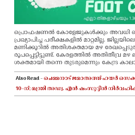
പ്രൊഫഷണൽ കോളേജുകൾക്കും അവധി ബാ
പ്രഖ്യാപിച്ച പരീക്ഷകളിൽ മാറ്റമില്ല. ജില്ലയ
മണിക്കൂറിൽ അതിശക്തമായ മഴ രേഖപ്പെടുത്തിയി
രൂപപ്പെട്ടിട്ടുണ്ട്. കേരളത്തിൽ അതിതീവ്ര 
ശക്തമായി തന്നെ തുടരുമെന്നും കേന്ദ്ര കാലാവ
Also Read -
ചെമ്മനാട് ജമാഅത്ത് ഹയർ സെക്കൻ
10-ന്; മന്ത്രി അഡ്വ. എൻ ഷംസുദ്ദീൻ നിർവഹിക