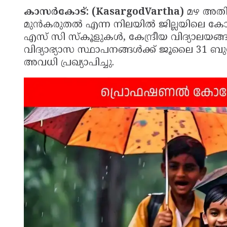
കാസർകോട്: (KasargodVartha)
മഴ അതി
മുൻകരുതൽ എന്ന നിലയിൽ ജില്ലയിലെ കോള
എസ് സി സ്‌കൂളുകൾ, കേന്ദ്രീയ വിദ്യാലയ
വിദ്യാഭ്യാസ സ്ഥാപനങ്ങൾക്ക് ജൂലൈ 31 ബ
അവധി പ്രഖ്യാപിച്ചു.