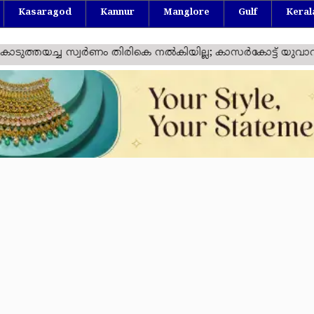
Kasaragod
Kannur
Manglore
Gulf
Keral