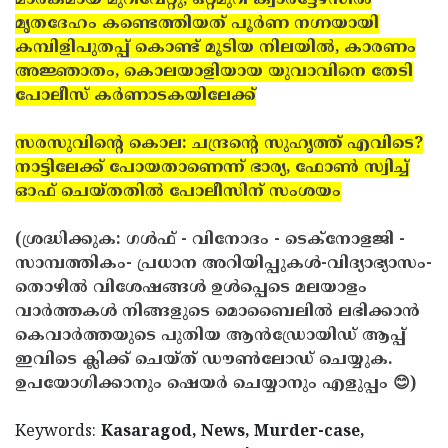
മാരകമായ മുറിവേറ്റു, ഒറ്റമുറി ക്വാര്‍ട്ടേഴ്‌സില്‍
മൃതദേഹം കണ്ടെത്തിയത് പൂര്‍ണ നഗ്നയായി
കമ്പിളിപുതപ്പ് കൊണ്ട് മൂടിയ നിലയില്‍, കാരണം
അജ്ഞാതം, കൊലയാളിയായ യുവാവിനെ തേടി
പോലീസ് കര്‍ണാടകയിലേക്ക്
സരസുവിന്റെ കൊല: ചന്ദ്രന്റെ സുഹൃത്ത് എവിടെ?
നാട്ടിലേക്ക് പോയതാണെന്ന് ഭാര്യ, ഫോണ്‍ സ്വിച്ച്
ഓഫ് ചെയ്തതില്‍ പോലീസിന് സംശയം
(ശ്രദ്ധിക്കുക: ഗൾഫ് - വിനോദം - ടെക്നോളജി -
സാമ്പത്തികം- പ്രധാന അറിയിപ്പുകൾ-വിദ്യാഭ്യാസം-
തൊഴിൽ വിശേഷങ്ങൾ ഉൾപ്പെടെ മലയാളം
വാർത്തകൾ നിങ്ങളുടെ മൊബൈലിൽ ലഭിക്കാൻ
കെവാർത്തയുടെ പുതിയ ആൻഡ്രോയിഡ് ആപ്പ്
ഇവിടെ ക്ലിക്ക് ചെയ്ത് ഡൗൺലോഡ് ചെയ്യുക.
ഉപയോഗിക്കാനും ഷെയർ ചെയ്യാനും എളുപ്പം 😊)
Keywords:
Kasaragod, News, Murder-case,