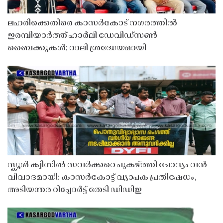
ലഹരിക്കെതിരെ കാസർകോട് നഗരത്തിൽ
ഇരമ്പിയാർത്ത് ഹാർലി ഡേവിഡ്‌സൺ
ബൈക്കുകൾ; റാലി ശ്രദ്ധേയമായി
സ്കൂൾ ക്വിസിൽ സവർക്കറെ പുകഴ്ത്തി ചോദ്യം വൻ
വിവാദമായി: കാസർകോട്ട് വ്യാപക പ്രതിഷേധം,
അടിയന്തര റിപ്പോർട്ട് തേടി ഡിഡിഇ