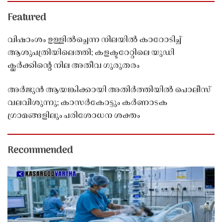
Featured
വിഷാംശം ഉള്ളിൽച്ചെന്ന നിലയിൽ കാറോടിച്ച്
ആശുപത്രിയിലെത്തി; കളക്ടറേറ്റിലെ യുഡി
ക്ലർക്കിൻ്റെ നില അതീവ ഗുരുതരം
അർജുൻ ആയങ്കിക്കായി അതിർത്തിയിൽ പൊലീസ്
വലവീശുന്നു; കാസർകോട്ടും കർണാടക
ഗ്രാമങ്ങളിലും പരിശോധന ശക്തം
Recommended