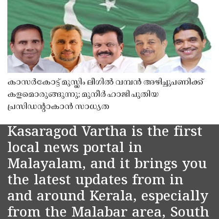
കാസർകോട്ട് മുസ്ലിം ലീഗിൽ വമ്പൻ അഴിച്ചുപണിക്ക്
കളമൊരുങ്ങുന്നു; മുനീർ ഹാജി പുതിയ
പ്രസിഡൻ്റാകാൻ സാധ്യത
Kasaragod Vartha is the first
local news portal in
Malayalam, and it brings you
the latest updates from in
and around Kerala, especially
from the Malabar area, South