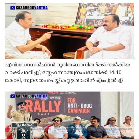
‘എൻഡോസൾഫാൻ ദുരിതബാധിതർക്ക് നൽകിയ
വാക്ക് പാലിച്ചു’; സ്നേഹസാന്ത്വനം പദ്ധതിക്ക് 14.40
കോടി, സ്വാഗതം ചെയ്ത് കല്ലട്ര മാഹിൻ എംഎൽഎ