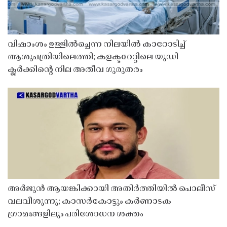
വിഷാംശം ഉള്ളിൽച്ചെന്ന നിലയിൽ കാറോടിച്ച്
ആശുപത്രിയിലെത്തി; കളക്ടറേറ്റിലെ യുഡി
ക്ലർക്കിൻ്റെ നില അതീവ ഗുരുതരം
അർജുൻ ആയങ്കിക്കായി അതിർത്തിയിൽ പൊലീസ്
വലവീശുന്നു; കാസർകോട്ടും കർണാടക
ഗ്രാമങ്ങളിലും പരിശോധന ശക്തം