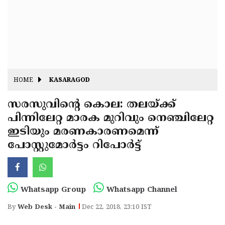
Fitr
May
Day
Eid
Al
Independence
Ad'ha
Day
Onam
HOME
KASARAGOD
J&K
State
സരസുവിന്റെ കൊല: തലയ്ക്ക്
Haryana
പിന്നിലേറ്റ മാരക മുറിവും നെഞ്ചിലേറ്റ
Assembly
State
Diwali
ഇടിയും മരണകാരണമെന്ന്
Elections
Assembly
Christmas
പോസ്റ്റുമോര്‍ട്ടം റിപോര്‍ട്ട്
Elections
New-
Year
Republic
Whatsapp Group
Whatsapp Channel
Day
Budget
By
Web Desk - Main
Dec 22, 2018, 23:10 IST
Delhi