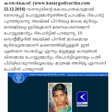
Election
Maha
കാസര്‍കോട്: (www.kasargodvartha.com
22.12.2018)
സരസുവിന്റെ കൊലപാതകവുമായി
Shivarathri
International
ബന്ധപ്പെട്ട് പോസ്റ്റുമോര്‍ട്ടത്തിന്റെ പ്രാഥമിക റിപോര്‍ട്ട്
Women's
Anti-
പുറത്തുവന്നു. തലയ്ക്ക് പിന്നിലേറ്റ മാരക മുറിവും
നെഞ്ചിലേറ്റ ഇടിയുമാണ് മരണകാരണമെന്ന്
Day
Drug
Attukal
പോസ്റ്റുമോര്‍ട്ടം റിപോര്‍ട്ടില്‍ പറയുന്നു. 10
Campaign
Pongala
Holi
സെന്റീമീറ്ററില്‍ തലയ്ക്ക് പിന്നില്‍ മാരകമായ
മുറിവേറ്റതായാണ് കണ്ടെത്തിയിട്ടുള്ളത്. ഇത്
2025
2025
IPL
എങ്ങനെ സംഭവിച്ചു എന്നും മറ്റുമുള്ള കാര്യങ്ങള്‍
2025
Eid
വിശദമായ പോസ്റ്റുമോര്‍ട്ടം റിപോര്‍ട്ടിലൂടെയും പ്രതി
പിടിയിലാവുന്നതിലൂടെയും മാത്രമേ അറിയൂ എന്നാണ്
Al-
Waqf
പോലീസ് പറയുന്നത്.
Fitr
Bill
Vishu
2025
Controversy
Festival
Good
2025
Friday
Easter
Observance
Sunday
By-
2025
2025
Election
Bihar