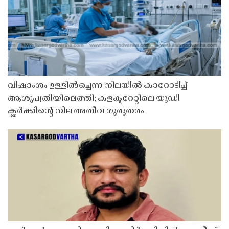
വിഷാംശം ഉള്ളിൽച്ചെന്ന നിലയിൽ കാറോടിച്ച്
ആശുപത്രിയിലെത്തി; കളക്ടറേറ്റിലെ യുഡി
ക്ലർക്കിൻ്റെ നില അതീവ ഗുരുതരം