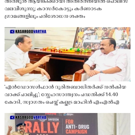
അർജുൻ ആയങ്കിക്കായി അതിർത്തിയിൽ പൊലീസ്
വലവീശുന്നു; കാസർകോട്ടും കർണാടക
ഗ്രാമങ്ങളിലും പരിശോധന ശക്തം
‘എൻഡോസൾഫാൻ ദുരിതബാധിതർക്ക് നൽകിയ
വാക്ക് പാലിച്ചു’; സ്നേഹസാന്ത്വനം പദ്ധതിക്ക് 14.40
കോടി, സ്വാഗതം ചെയ്ത് കല്ലട്ര മാഹിൻ എംഎൽഎ