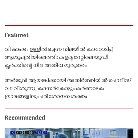
Featured
വിഷാംശം ഉള്ളിൽച്ചെന്ന നിലയിൽ കാറോടിച്ച്
ആശുപത്രിയിലെത്തി; കളക്ടറേറ്റിലെ യുഡി
ക്ലർക്കിൻ്റെ നില അതീവ ഗുരുതരം
അർജുൻ ആയങ്കിക്കായി അതിർത്തിയിൽ പൊലീസ്
വലവീശുന്നു; കാസർകോട്ടും കർണാടക
ഗ്രാമങ്ങളിലും പരിശോധന ശക്തം
Recommended