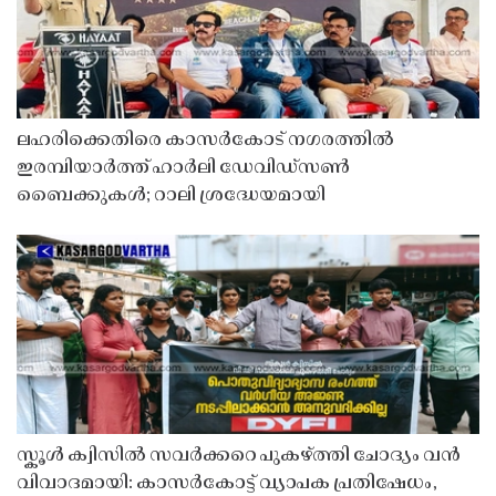
ലഹരിക്കെതിരെ കാസർകോട് നഗരത്തിൽ
ഇരമ്പിയാർത്ത് ഹാർലി ഡേവിഡ്‌സൺ
ബൈക്കുകൾ; റാലി ശ്രദ്ധേയമായി
സ്കൂൾ ക്വിസിൽ സവർക്കറെ പുകഴ്ത്തി ചോദ്യം വൻ
വിവാദമായി: കാസർകോട്ട് വ്യാപക പ്രതിഷേധം,