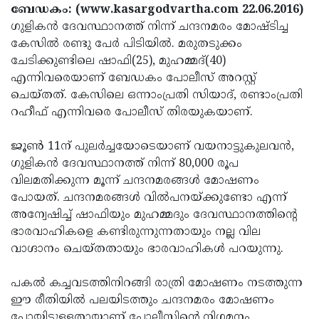
Election
Maha
ബേഡകം: (www.kasargodvartha.com 22.06.2016)
ഗുളികന്‍ ദേവസ്ഥാനത്ത് നിന്ന് ചന്ദനമരം മോഷ്ടിച്ച
Shivarathri
International
കേസില്‍ രണ്ടു പേര്‍ പിടിയില്‍. മരുതടുക്കം
Women's
Anti-
ചേടിക്കുണ്ടിലെ ഷാഫി(25), മുഹമ്മദ്(40)
എന്നിവരെയാണ് ബേഡകം പോലീസ് അറസ്റ്റ്
Day
Drug
Attukal
ചെയ്തത്. കേസിലെ ഒന്നാംപ്രതി സിയാദ്, രണ്ടാംപ്രതി
Campaign
Pongala
Holi
റഹീഫ് എന്നിവരെ പോലീസ് തിരയുകയാണ്.
2025
2025
IPL
ജൂണ്‍ 11ന് പുലര്‍ച്ചയോടെയാണ് വയനാട്ടുകുലവന്‍,
2025
Eid
ഗുളികന്‍ ദേവസ്ഥാനത്ത് നിന്ന് 80,000 രൂപ
വിലമതിക്കുന്ന മൂന്ന് ചന്ദനമരങ്ങള്‍ മോഷണം
Al-
Waqf
പോയത്. ചന്ദനമരങ്ങള്‍ വില്‍പനയ്ക്കുണ്ടോ എന്ന്
Fitr
Bill
Vishu
അന്വേഷിച്ച് ഷാഫിയും മുഹമ്മദും ദേവസ്ഥാനത്തിന്റെ
ഭാരവാഹികളെ കണ്ടിരുന്നുന്നതായും നല്ല വില
2025
Controversy
Festival
Good
വാഗ്ദാനം ചെയ്തതായും ഭാരവാഹികള്‍ പറയുന്നു.
2025
Friday
Easter
പകല്‍ കച്ചവടത്തിനിറങ്ങി രാത്രി മോഷണം നടത്തുന്ന
Observance
Sunday
By-
ഈ രീതിയില്‍ പലയിടത്തും ചന്ദനമരം മോഷണം
2025
2025
Election
Bihar
പോയിട്ടുള്ളതായാണ് പോലീസിന്റെ നിഗമനം.