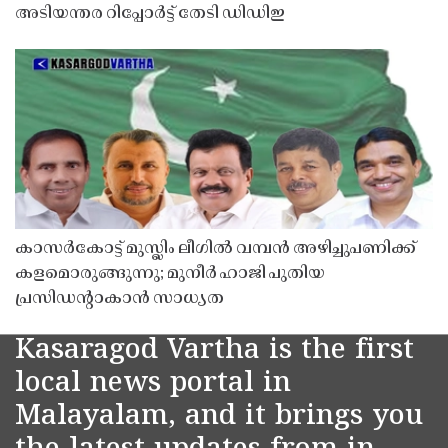
അടിയന്തര റിപ്പോർട്ട് തേടി ഡിഡിഇ
കാസർകോട്ട് മുസ്ലിം ലീഗിൽ വമ്പൻ അഴിച്ചുപണിക്ക്
കളമൊരുങ്ങുന്നു; മുനീർ ഹാജി പുതിയ
പ്രസിഡൻ്റാകാൻ സാധ്യത
Kasaragod Vartha is the first
local news portal in
Malayalam, and it brings you