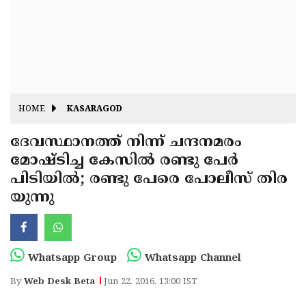
Fitr
May
Day
Eid
Al
Independence
Ad'ha
Day
Onam
HOME
KASARAGOD
J&K
State
ദേവസ്ഥാനത്ത് നിന്ന് ചന്ദനമരം
Haryana
മോഷ്ടിച്ച കേസില്‍ രണ്ടു പേര്‍
Assembly
State
Diwali
പിടിയില്‍; രണ്ടു പേരെ പോലീസ് തിര
Elections
Assembly
Christmas
യുന്നു
Elections
New-
Year
Republic
Whatsapp Group
Whatsapp Channel
Day
Budget
By
Web Desk Beta
Jun 22, 2016, 13:00 IST
Delhi