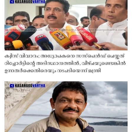
ക്വിസ് വിവാദം; അധ്യാപകനെ സസ്‌പെൻഡ് ചെയ്തത്
റിപ്പോർട്ടിൻ്റെ അടിസ്ഥാനത്തിൽ, വീഴ്ചയുണ്ടെങ്കിൽ
ഉന്നതർക്കെതിരെയും നടപടിയെന്ന് മന്ത്രി