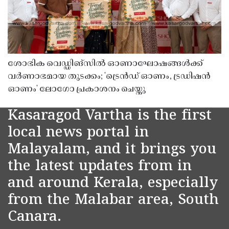
ശോഭിക വെഡ്ഡിങ്സിൽ ഓണാഘോഷങ്ങൾക്ക്
വർണാഭമായ തുടക്കം; 'ട്രെൻഡ് ഓണം, ട്രഡിഷൻ
ഓണം' ലോഗോ പ്രകാശനം ചെയ്തു
Kasaragod Vartha is the first
local news portal in
Malayalam, and it brings you
the latest updates from in
and around Kerala, especially
from the Malabar area, South
Canara.