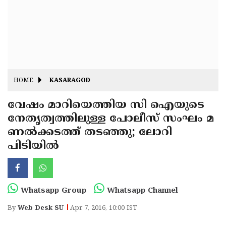
Fitr
May
Day
Eid
Al
Independence
Ad'ha
Day
Onam
HOME
KASARAGOD
J&K
State
വേഷം മാറിയെത്തിയ സി ഐയുടെ
Haryana
നേതൃത്വത്തിലുള്ള പോലീസ് സംഘം മ
Assembly
State
Diwali
ണല്‍ക്കടത്ത് തടഞ്ഞു; ലോറി
Elections
Assembly
Christmas
പിടിയില്‍
Elections
New-
Year
Republic
Whatsapp Group
Whatsapp Channel
Day
Budget
By
Web Desk SU
Apr 7, 2016, 10:00 IST
Delhi