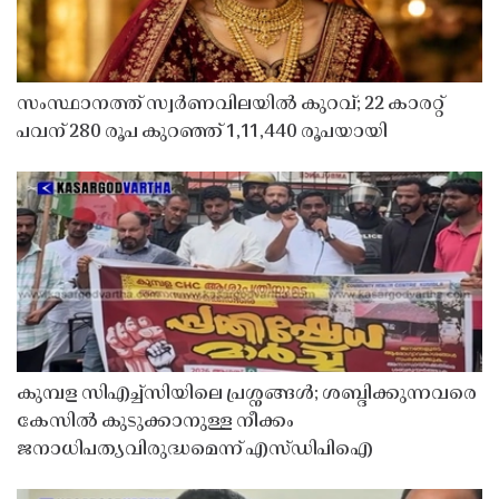
സംസ്ഥാനത്ത് സ്വർണവിലയിൽ കുറവ്; 22 കാരറ്റ്
പവന് 280 രൂപ കുറഞ്ഞ് 1,11,440 രൂപയായി
കുമ്പള സിഎച്ച്സിയിലെ പ്രശ്നങ്ങൾ; ശബ്ദിക്കുന്നവരെ
കേസിൽ കുടുക്കാനുള്ള നീക്കം
ജനാധിപത്യവിരുദ്ധമെന്ന് എസ്ഡിപിഐ