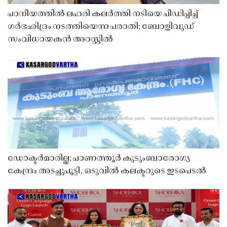
പാനീയത്തിൽ ലഹരി കലർത്തി നടിയെ പീഡിപ്പിച്ച്
ഗർഭഛിദ്രം നടത്തിയെന്ന പരാതി; ബോളിവുഡ്
സംവിധായകൻ അറസ്റ്റിൽ
ഡോക്ടർമാരില്ല; പാണത്തൂർ കുടുംബാരോഗ്യ
കേന്ദ്രം അടച്ചുപൂട്ടി, ഒടുവിൽ കലക്ടറുടെ ഇടപെടൽ