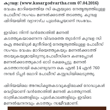
Election
Maha
കുമ്പള: (www.kasargodvartha.com 07.04.2016)
വേഷം മാറിയെത്തിയ സി ഐയുടെ നേതൃത്വത്തിലുള്ള
Shivarathri
International
പോലീസ് സംഘം മണല്‍ക്കടത്ത് തടഞ്ഞു. കുമ്പള
Women's
Anti-
ഷിറിയയില്‍ വ്യാഴാഴ്ച പുലര്‍ച്ചെയാണ് സംഭവം.
Day
Drug
Attukal
ഇവിടെ നിന്ന് വന്‍തോതില്‍ മണല്‍
Campaign
Pongala
Holi
കടത്തുകയാണെന്ന വിവരത്തെ തുടര്‍ന്ന് കുമ്പള സി
ഐ അബ്ദുള്‍ മുനീറിന്റെ നേതൃത്വത്തിലുള്ള പോലീസ്
2025
2025
IPL
സംഘം വേഷം മാറിയെത്തുകയും മണല്‍ക്കടത്ത്
2025
Eid
തടയുകയുമായിരുന്നു.പോലീസിനെ കണ്ടപ്പോള്‍
മണല്‍ക്കടത്തുകാര്‍ ഓടി രക്ഷപ്പെട്ടു. മണല്‍
Al-
Waqf
കടത്താനായി കൊണ്ടുവന്ന കെ എല്‍ 14 എന്‍ 760
Fitr
Bill
Vishu
നമ്പര്‍ ടിപ്പര്‍ ലോറി പോലീസ് കസ്റ്റഡിയിലെടുത്തു.
2025
Controversy
Festival
Good
ഷിറിയയിലെ അനധികൃതകടവുകളിലേക്ക് റോഡുകള്‍
2025
Friday
Easter
വെട്ടിയാണ് വന്‍തോതില്‍ മണല്‍ കടത്തുന്നത്.
രാത്രികാലങ്ങളിലും പുലര്‍കാലങ്ങളിലും ഇവിടെ
Observance
Sunday
By-
മണല്‍ഖനനവും കടത്തും സജീവമാണ്.
2025
2025
Election
Bihar