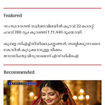
Featured
സംസ്ഥാനത്ത് സ്വർണവിലയിൽ കുറവ്; 22 കാരറ്റ്
പവന് 280 രൂപ കുറഞ്ഞ് 1,11,440 രൂപയായി
കുമ്പള സിഎച്ച്സിയിലെ പ്രശ്നങ്ങൾ; ശബ്ദിക്കുന്നവരെ
കേസിൽ കുടുക്കാനുള്ള നീക്കം
ജനാധിപത്യവിരുദ്ധമെന്ന് എസ്ഡിപിഐ
Recommended