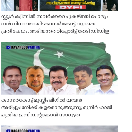
സ്കൂൾ ക്വിസിൽ സവർക്കറെ പുകഴ്ത്തി ചോദ്യം
വൻ വിവാദമായി: കാസർകോട്ട് വ്യാപക
പ്രതിഷേധം, അടിയന്തര റിപ്പോർട്ട് തേടി ഡിഡിഇ
കാസർകോട്ട് മുസ്ലിം ലീഗിൽ വമ്പൻ
അഴിച്ചുപണിക്ക് കളമൊരുങ്ങുന്നു; മുനീർ ഹാജി
പുതിയ പ്രസിഡൻ്റാകാൻ സാധ്യത