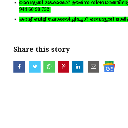
വൈദ്യുതി മുടക്കമോ? ഉയര്‍ന്ന നിലവാരത്തിലുള്ള 
944 60 90 752
കറന്റ് ബില്ല് ഷോക്കടിപ്പിച്ചോ? വൈദ്യുതി ലാഭിക
Share this story