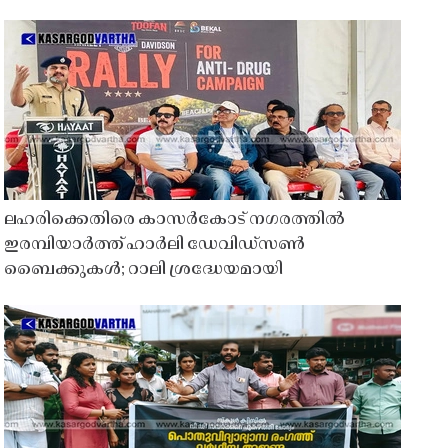
ലഹരിക്കെതിരെ കാസർകോട് നഗരത്തിൽ
ഇരമ്പിയാർത്ത് ഹാർലി ഡേവിഡ്‌സൺ
ബൈക്കുകൾ; റാലി ശ്രദ്ധേയമായി