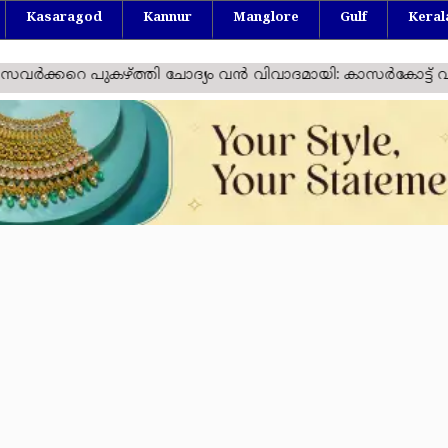
Kasaragod
Kannur
Manglore
Gulf
Keral