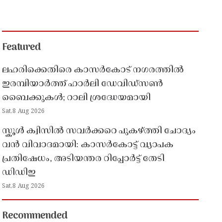
Featured
ലഹരിക്കെതിരെ കാസർകോട് നഗരത്തിൽ
ഇരമ്പിയാർത്ത് ഹാർലി ഡേവിഡ്‌സൺ
ബൈക്കുകൾ; റാലി ശ്രദ്ധേയമായി
Sat,8 Aug 2026
സ്കൂൾ ക്വിസിൽ സവർക്കറെ പുകഴ്ത്തി ചോദ്യം
വൻ വിവാദമായി: കാസർകോട്ട് വ്യാപക
പ്രതിഷേധം, അടിയന്തര റിപ്പോർട്ട് തേടി
ഡിഡിഇ
Sat,8 Aug 2026
Recommended