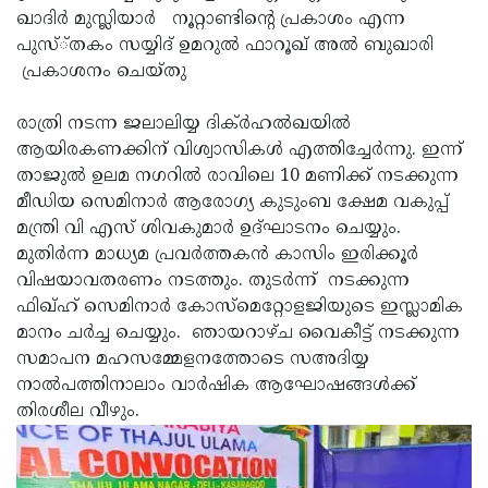
ഖാദിര്‍ മുസ്ലിയാര്‍ നൂറ്റാണ്ടിന്റെ പ്രകാശം എന്ന
പുസ്്തകം സയ്യിദ് ഉമറുല്‍ ഫാറൂഖ് അല്‍ ബുഖാരി
പ്രകാശനം ചെയ്തു
രാത്രി നടന്ന ജലാലിയ്യ ദിക്ര്‍ഹല്‍ഖയില്‍
ആയിരകണക്കിന് വിശ്വാസികള്‍ എത്തിച്ചേര്‍ന്നു. ഇന്ന്
താജുല്‍ ഉലമ നഗറില്‍ രാവിലെ 10 മണിക്ക് നടക്കുന്ന
മീഡിയ സെമിനാര്‍ ആരോഗ്യ കുടുംബ ക്ഷേമ വകുപ്പ്
മന്ത്രി വി എസ് ശിവകുമാര്‍ ഉദ്ഘാടനം ചെയ്യും.
മുതിര്‍ന്ന മാധ്യമ പ്രവര്‍ത്തകന്‍ കാസിം ഇരിക്കൂര്‍
വിഷയാവതരണം നടത്തും. തുടര്‍ന്ന് നടക്കുന്ന
ഫിഖ്ഹ് സെമിനാര്‍ കോസ്‌മെറ്റോളജിയുടെ ഇസ്ലാമിക
മാനം ചര്‍ച്ച ചെയ്യും. ഞായറാഴ്ച വൈകീട്ട് നടക്കുന്ന
സമാപന മഹസമ്മേളനത്തോടെ സഅദിയ്യ
നാല്‍പത്തിനാലാം വാര്‍ഷിക ആഘോഷങ്ങള്‍ക്ക്
തിരശീല വീഴും.