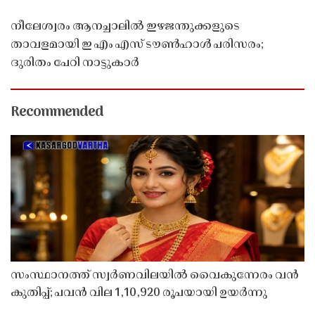
നീലേശ്വരം ആനച്ചാലിൽ ഇഴജന്തുക്കളുടെ
താവളമായി ഇ എം എസ് ടൗൺഹാൾ പരിസരം;
ദുരിതം പേറി നാട്ടുകാർ
Recommended
സംസ്ഥാനത്ത് സ്വർണവിലയിൽ വൈകുന്നേരം വൻ
കുതിപ്പ്; പവൻ വില 1,10,920 രൂപയായി ഉയർന്നു