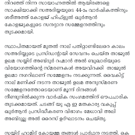
Election
Maha
നിറഞ്ഞ് നിന്ന സായാഹ്നത്തില്‍ ആയിരങ്ങളെ
സാക്ഷിയാക്കി സഅദിയ്യയുടെ 44-ാം വാര്‍ഷികത്തിനും
Shivarathri
International
ശരീഅത്ത് കോളജ് ഹിഫ്‌ളുല്‍ ഖുര്‍ആന്‍
Women's
Anti-
കോളജുകളുടെ സനദ്ദാന സമ്മേളനത്തിനും
തുടക്കമായി.
Day
Drug
Attukal
Campaign
Pongala
Holi
സ്ഥാപിതമായത് മുതല്‍ നാല് പതിറ്റാണ്ടിലേറെ കാലം
സഅദിയ്യുടെ പ്രസിഡന്റായി സേവനം ചെയ്ത താജുല്‍
2025
2025
IPL
ഉലമ സയ്യിദ് അബ്ദുര്‍ റഹ്മാന്‍ അല്‍ ബുഖാരിയുടെ
2025
Eid
വിയോഗത്തിന്റെ സ്മരണകള്‍ അയവിറക്കി താജുല്‍
ഉലമാ നഗറിലാണ് സമ്മേളനം നടക്കുന്നത്. വൈകിട്ട്
Al-
Waqf
നാല് മണിക്ക് നടന്ന താജുല്‍ ഉലമ അനുസ്മരണ
Fitr
Bill
Vishu
സമ്മേളനത്തോടെയാണ് മൂന്ന് ദിനങ്ങള്‍
നീണ്ടുനില്‍ക്കുന്ന വാര്‍ഷിക സംഗമത്തിന് ഔപചാരിക
2025
Controversy
Festival
Good
തുടക്കമായത്. ചടങ്ങ് യു എ ഇ മതകാര്യ വകുപ്പ്
2025
Friday
Easter
ഖുര്‍ആന്‍ പ്രസിദ്ധീകരണ വിഭാഗം മേധാവി അലി
അബ്ദുല്ല അല്‍ റൈസ് ഉദ്ഘാടനം ചെയ്തു.
Observance
Sunday
By-
2025
2025
Election
Bihar
സയ്യിദ് ഹാമിദ് കോയമ്മ തങ്ങള്‍ പ്രാര്‍ഥന നടത്തി. കെ