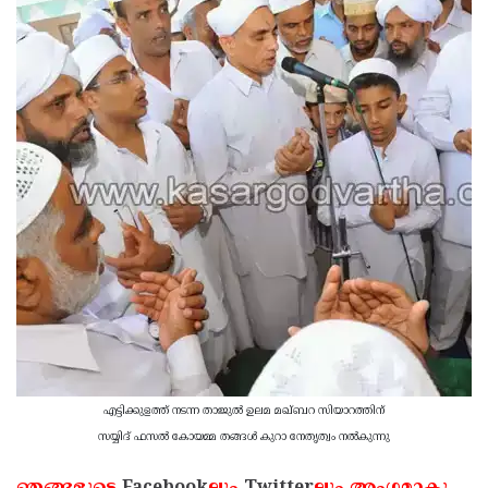
എട്ടിക്കുളത്ത് നടന്ന താജുല്‍ ഉലമ മഖ്ബറ സിയാറത്തിന്
സയ്യിദ് ഫസല്‍ കോയമ്മ തങ്ങള്‍
കുറാ നേതൃത്വം നല്‍കുന്നു