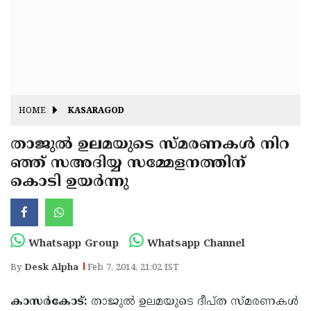
Fitr
May
Day
Eid
Al
Independence
Ad'ha
Day
Onam
HOME
KASARAGOD
J&K
State
താജുല്‍ ഉലമയുടെ സ്മരണകള്‍ നിറ
Haryana
ഞ്ഞ് സഅദിയ്യ സമ്മേളനത്തിന്
Assembly
State
Diwali
കൊടി ഉയര്‍ന്നു
Elections
Assembly
Christmas
Elections
New-
Year
Republic
Whatsapp Group
Whatsapp Channel
Day
Budget
By
Desk Alpha
Feb 7, 2014, 21:02 IST
Delhi
കാസര്‍കോട്:
താജുല്‍ ഉലമയുടെ ദീപ്ത സ്മരണകള്‍