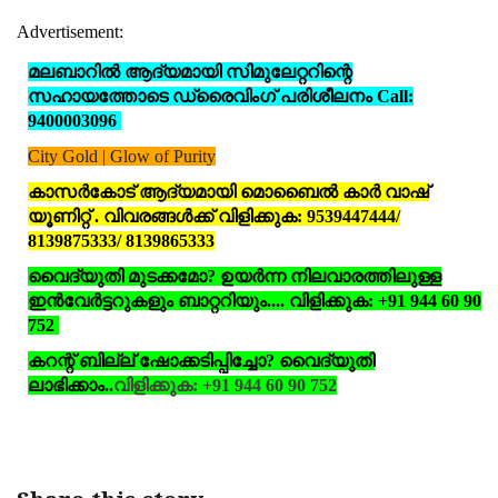
Advertisement:
മലബാറില്‍ ആദ്യമായി സിമുലേറ്ററിന്റെ
സഹായത്തോടെ ഡ്രൈവിംഗ് പരിശീലനം Call:
9400003096
City Gold | Glow of Purity
കാസര്‍കോട് ആദ്യമായി മൊബൈല്‍ കാര്‍ വാഷ്
യൂണിറ്റ് . വിവരങ്ങള്‍ക്ക് വിളിക്കുക: 9539447444/
8139875333/ 8139865333
വൈദ്യുതി മുടക്കമോ? ഉയര്‍ന്ന നിലവാരത്തിലുള്ള
ഇന്‍വേര്‍ട്ടറുകളും ബാറ്ററിയും.... വിളിക്കുക: +91 944 60 90
752
കറന്റ് ബില്ല് ഷോക്കടിപ്പിച്ചോ? വൈദ്യുതി
ലാഭിക്കാം..
വിളിക്കുക: +91 944 60 90 752