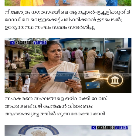
നീലേശ്വരം നഗരസഭയിലെ ആനച്ചാൽ-ഉച്ചൂളിക്കുതിർ
റോഡിലെ വെള്ളക്കെട്ട് പരിഹരിക്കാൻ ഇടപെടൽ;
ഉദ്യോഗസ്ഥ സംഘം സ്ഥലം സന്ദർശിച്ചു
സഹകരണ സംഘങ്ങളെ ഒഴിവാക്കി ബാങ്ക്
അക്കൗണ്ട് വഴി പെൻഷൻ വിതരണം;
ആശയക്കുഴപ്പത്തിൽ ഗുണഭോക്താക്കൾ