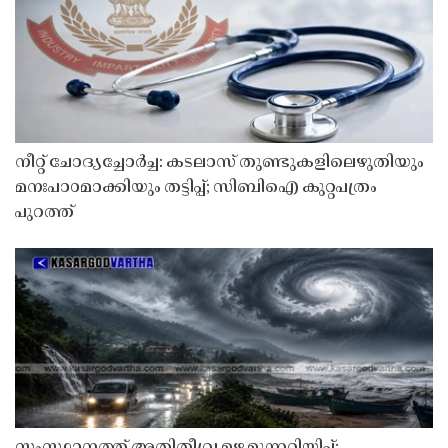
നീറ്റ് ചോദ്യച്ചോർച്ച: കടലാസ് തുണ്ടുകളിലെഴുതിയും
മനഃപാഠമാക്കിയും തട്ടിപ്പ്; സിബിഐ കുറ്റപത്രം
പുറത്ത്
സംസ്ഥാനത്ത് അതിതീവ്ര മഴ മുന്നറിയിപ്പ്;