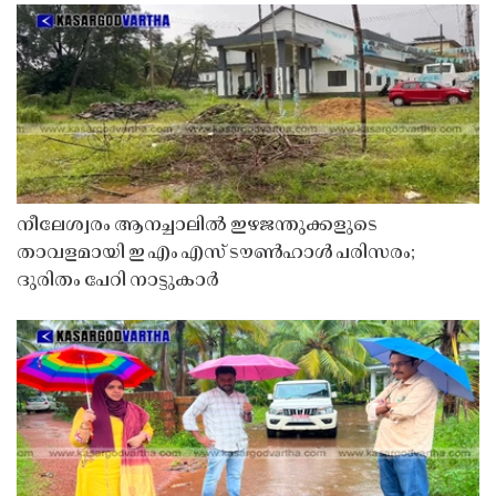
നീലേശ്വരം ആനച്ചാലിൽ ഇഴജന്തുക്കളുടെ
താവളമായി ഇ എം എസ് ടൗൺഹാൾ പരിസരം;
ദുരിതം പേറി നാട്ടുകാർ