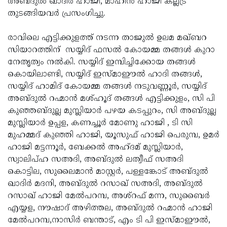
അബ്ദുല്‍ ഖാദിര്‍ ഹാജി, മാഹിന്‍ ഹാജി കല്ലട്ര
തുടങ്ങിയവര്‍ പ്രസംഗിച്ചു.
രാവിലെ എട്ടിക്കുളത്ത് നടന്ന താജുല്‍ ഉലമ മഖ്ബറ
സിയാറത്തിന് സയ്യിദ് ഫസല്‍ കോയമ്മ തങ്ങള്‍ കുറാ
നേതൃത്വം നല്‍കി. സയ്യിദ് ഇമ്പിച്ചിക്കോയ തങ്ങള്‍
കൊയിലാണ്ടി, സയ്യിദ് ഇസ്മാഈല്‍ ഹാദി തങ്ങള്‍,
സയ്യിദ് ഹാമിദ് കോയമ്മ തങ്ങള്‍ നടുവണ്ണൂര്‍, സയ്യിദ്
അബ്ദുല്‍ റഹ്മാന്‍ മശ്ഹൂദ് തങ്ങള്‍ എട്ടിക്കുളം, സി പി
കുഞ്ഞബ്ദുല്ല മുസ്ലിയാര്‍ പഴയ കടപ്പുറം, സി അബ്ദുല്ല
മുസ്ലിയാര്‍ ഉപ്പള, കണച്ചൂര്‍ മോണു ഹാജി , ടി സി
മുഹമ്മദ് കുഞ്ഞി ഹാജി, യൂസുഫ് ഹാജി പെരുമ്പ, ഉമര്‍
ഹാജി മട്ടന്നൂര്‍, ബേക്കല്‍ അഹ്ദമ് മുസ്ലിയാര്‍,
സ്വാലിപ്ഹ സഅദി, അബ്ദുല്‍ ലത്വീഫ് സഅദി
കൊട്ടില, സുലൈമാന്‍ മാസ്റ്റര്‍, പള്ളങ്കോട് അബ്ദുല്‍
ഖാദിര്‍ മദനി, അബ്ദുല്‍ റസാഖ് സഅദി, അബ്ദുല്‍
റസാഖ് ഹാജി മേല്‍പറമ്പ, അശ്‌റഫ് മന്ന, സുബൈര്‍
എയ്യള, നൗഷാദ് അഴിത്തല, അബ്ദുല്‍ റഹ്മാന്‍ ഹാജി
മേല്‍പറമ്പ,നാസിര്‍ ബന്താട്, എം ടി പി ഇസ്മാഈല്‍,