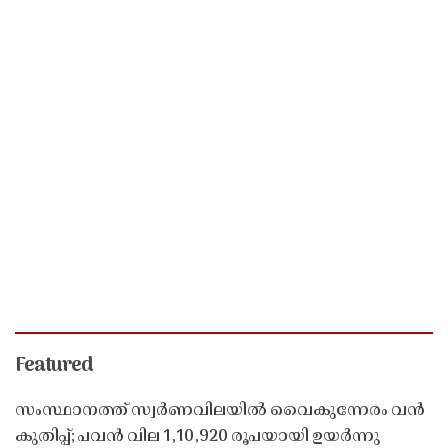
Featured
സംസ്ഥാനത്ത് സ്വർണവിലയിൽ വൈകുന്നേരം വൻ
കുതിപ്പ്; പവൻ വില 1,10,920 രൂപയായി ഉയർന്നു