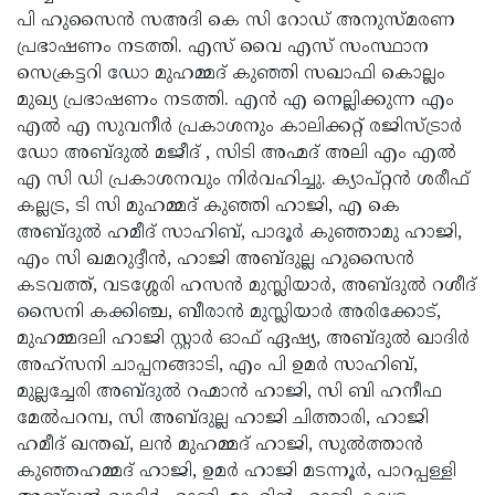
പി ഹുസൈന്‍ സഅദി കെ സി റോഡ് അനുസ്മരണ
Updates
Assembly
Kerala
പ്രഭാഷണം നടത്തി. എസ് വൈ എസ് സംസ്ഥാന
Polls
Local
Look
സെക്രട്ടറി ഡോ മുഹമ്മദ് കുഞ്ഞി സഖാഫി കൊല്ലം
മുഖ്യ പ്രഭാഷണം നടത്തി. എന്‍ എ നെല്ലിക്കുന്ന എം
Body
Back
എല്‍ എ സുവനീര്‍ പ്രകാശനും കാലിക്കറ്റ് രജിസ്ട്രാര്‍
Election
2025
ഡോ അബ്ദുല്‍ മജീദ് , സിടി അഹ്മദ് അലി എം എല്‍
എ സി ഡി പ്രകാശനവും നിര്‍വഹിച്ചു. ക്യാപ്റ്റന്‍ ശരീഫ്
കല്ലട്ര, ടി സി മുഹമ്മദ് കുഞ്ഞി ഹാജി, എ കെ
അബ്ദുല്‍ ഹമീദ് സാഹിബ്, പാദൂര്‍ കുഞ്ഞാമു ഹാജി,
എം സി ഖമറുദ്ദീന്‍, ഹാജി അബ്ദുല്ല ഹുസൈന്‍
കടവത്ത്, വടശ്ശേരി ഹസന്‍ മുസ്ലിയാര്‍, അബ്ദുല്‍ റശീദ്
സൈനി കക്കിഞ്ച, ബീരാന്‍ മുസ്ലിയാര്‍ അരിക്കോട്,
മുഹമ്മദലി ഹാജി സ്റ്റാര്‍ ഓഫ് ഏഷ്യ, അബ്ദുല്‍ ഖാദിര്‍
അഹ്‌സനി ചാപ്പനങ്ങാടി, എം പി ഉമര്‍ സാഹിബ്,
മുല്ലച്ചേരി അബ്ദുല്‍ റഹ്മാന്‍ ഹാജി, സി ബി ഹനീഫ
മേല്‍പറമ്പ, സി അബ്ദുല്ല ഹാജി ചിത്താരി, ഹാജി
ഹമീദ് ഖന്തഖ്, ലന്‍ മുഹമ്മദ് ഹാജി, സുല്‍ത്താന്‍
കുഞ്ഞഹമ്മദ് ഹാജി, ഉമര്‍ ഹാജി മടന്നൂര്‍, പാറപ്പള്ളി