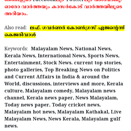
ഞങ്ങളുടെ
Facebook
ലും
Twitter
ലും അംഗമാകൂ.
ഓരോ വാര്‍ത്തയും കാസര്‍കോട് വാര്‍ത്തയിലൂടെ
അറിയാം.
Also read:
ലഫ്. ഗവര്‍ണര്‍ കോണ്‍ഗ്രസ് ഏജന്റെന്ന്
കെജരിവാള്‍
Keywords:
Malayalam News, National News,
Kerala News, International News, Sports News,
Entertainment, Stock News. current top stories,
photo galleries, Top Breaking News on Politics
and Current Affairs in India & around the
World, discussions, interviews and more, Kerala
culture, Malayalam comedy, Malayalam news
channel, Kerala news paper, News Malayalam,
Today news paper, Today cricket news,
Malayalam hot news, Malayalam Kathakal, Live
Malayalam News, News Kerala, Malayalam gulf
news.