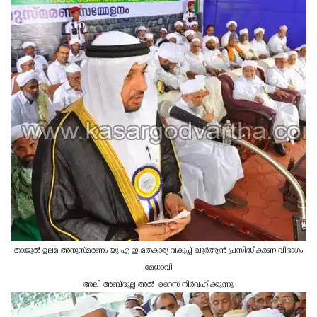
താജുല്‍ ഉലമ അനുസ്മരണം യു എ ഇ മതകാര്യ വകുപ്പ് ഖുര്‍ആന്‍ പ്രസിദ്ധീകരണ വിഭാഗം
മേധാവി
അലി അബ്ദുല്ല അല്‍ റൈസ് നിര്‍വഹിക്കുന്നു