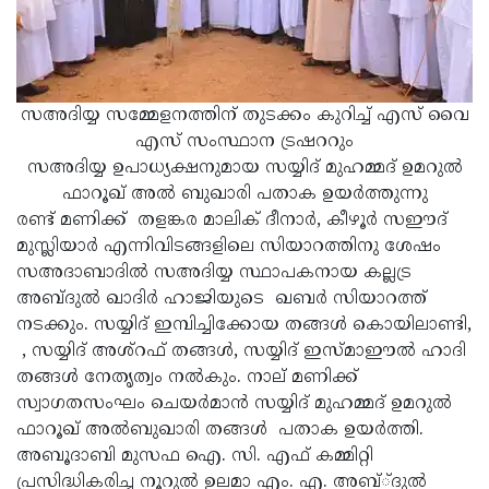
സഅദിയ്യ സമ്മേളനത്തിന് തുടക്കം കുറിച്ച് എസ് വൈ
എസ് സംസ്ഥാന ട്രഷററും
സഅദിയ്യ ഉപാധ്യക്ഷനുമായ സയ്യിദ് മുഹമ്മദ് ഉമറുല്‍
ഫാറൂഖ് അല്‍ ബുഖാരി പതാക ഉയര്‍ത്തുന്നു
രണ്ട് മണിക്ക് തളങ്കര മാലിക് ദീനാര്‍, കീഴൂര്‍ സഈദ്
മുസ്ലിയാര്‍ എന്നിവിടങ്ങളിലെ സിയാറത്തിനു ശേഷം
സഅദാബാദില്‍ സഅദിയ്യ സ്ഥാപകനായ കല്ലട്ര
അബ്ദുല്‍ ഖാദിര്‍ ഹാജിയുടെ ഖബര്‍ സിയാറത്ത്
നടക്കും. സയ്യിദ് ഇമ്പിച്ചിക്കോയ തങ്ങള്‍ കൊയിലാണ്ടി,
, സയ്യിദ് അശ്‌റഫ് തങ്ങള്‍, സയ്യിദ് ഇസ്മാഈല്‍ ഹാദി
തങ്ങള്‍ നേതൃത്വം നല്‍കും. നാല് മണിക്ക്
സ്വാഗതസംഘം ചെയര്‍മാന്‍ സയ്യിദ് മുഹമ്മദ് ഉമറുല്‍
ഫാറൂഖ് അല്‍ബുഖാരി തങ്ങള്‍ പതാക ഉയര്‍ത്തി.
അബൂദാബി മുസഫ ഐ. സി. എഫ് കമ്മിറ്റി
പ്രസിദ്ധികരിച്ച നൂറുല്‍ ഉലമാ എം. എ. അബ്്ദുല്‍