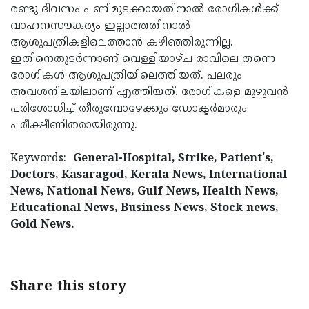
രണ്ടു ദിവസം പണിമുടക്കായതിനാല്‍ രോഗികള്‍ക്ക്
Updates
Assembly
Kerala
വാഹനസൗകര്യം ഇല്ലാത്തതിനാല്‍
Polls
ആശുപത്രികളിലെത്താന്‍ കഴിഞ്ഞിരുന്നില്ല.
Local
Look
ഇതിനെതുടര്‍ന്നാണ് വെള്ളിയാഴ്ച രാവിലെ തന്നെ
Body
Back
രോഗികള്‍ ആശുപത്രിയിലെത്തിയത്. പലരും
Election
2025
അവശനിലയിലാണ് എത്തിയത്. രോഗികളെ മുഴുവന്‍
പരിശോധിച്ച് തീരുമ്പോഴേക്കും ഡോക്ടര്‍മാരും
പരീക്ഷീണിതരായിരുന്നു.
Keywords:
General-Hospital, Strike, Patient's,
Doctors, Kasaragod, Kerala News, International
News, National News, Gulf News, Health News,
Educational News, Business News, Stock news,
Gold News.
Share this story