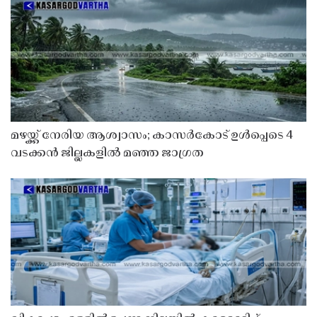
മഴയ്ക്ക് നേരിയ ആശ്വാസം; കാസർകോട് ഉൾപ്പെടെ 4
വടക്കൻ ജില്ലകളിൽ മഞ്ഞ ജാഗ്രത