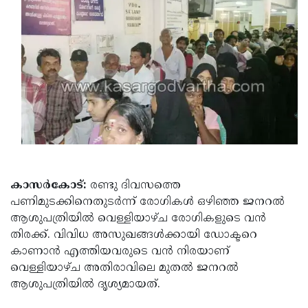
Election
Maha
Shivarathri
International
Women's
Anti-
Day
Drug
Attukal
Campaign
Pongala
Holi
2025
2025
IPL
2025
Eid
Al-
Waqf
കാസര്‍കോട്:
രണ്ടു ദിവസത്തെ
Fitr
പണിമുടക്കിനെതുടര്‍ന്ന് രോഗികള്‍ ഒഴിഞ്ഞ ജനറല്‍
Bill
Vishu
ആശുപത്രിയില്‍ വെള്ളിയാഴ്ച രോഗികളുടെ വന്‍
2025
Controversy
Festival
Good
തിരക്ക്. വിവിധ അസുഖങ്ങള്‍ക്കായി ഡോക്ടറെ
2025
കാണാന്‍ എത്തിയവരുടെ വന്‍ നിരയാണ്
Friday
Easter
വെള്ളിയാഴ്ച അതിരാവിലെ മുതല്‍ ജനറല്‍
Observance
Sunday
By-
ആശുപത്രിയില്‍ ദൃശ്യമായത്.
2025
2025
Election
Bihar