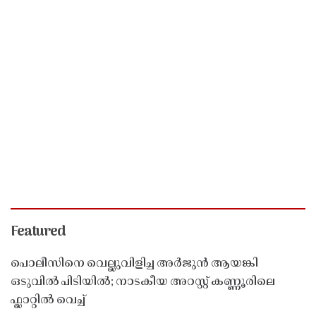
Featured
പൊലീസിനെ വെല്ലുവിളിച്ച അർജുൻ ആയങ്കി
ഒടുവിൽ പിടിയിൽ; നാടകീയ അറസ്റ്റ് കണ്ണൂരിലെ
ഫ്ലാറ്റിൽ വെച്ച്