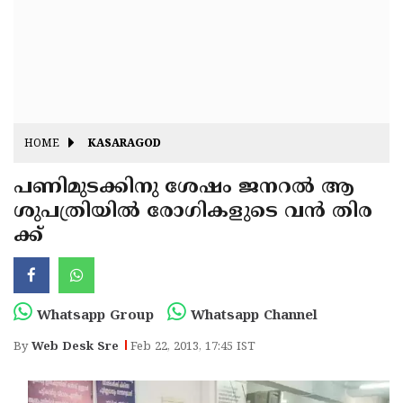
Fitr
May
Day
Eid
Al
Independence
Ad'ha
Day
Onam
HOME
KASARAGOD
J&K
State
പണിമുടക്കിനു ശേഷം ജനറല്‍ ആ
Haryana
ശുപത്രിയില്‍ രോഗികളുടെ വന്‍ തിര
Assembly
State
Diwali
ക്ക്
Elections
Assembly
Christmas
Elections
New-
Year
Republic
Whatsapp Group
Whatsapp Channel
Day
Budget
By
Web Desk Sre
Feb 22, 2013, 17:45 IST
Delhi