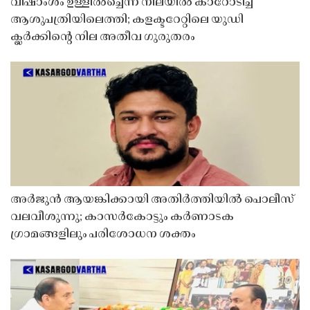
വിഷാംശം ഉള്ളിൽച്ചെന്ന നിലയിൽ കാറോടിച്ച്
ആശുപത്രിയിലെത്തി; കളക്ടറേറ്റിലെ യുഡി
ക്ലർക്കിൻ്റെ നില അതീവ ഗുരുതരം
അർജുൻ ആയങ്കിക്കായി അതിർത്തിയിൽ പൊലീസ്
വലവീശുന്നു; കാസർകോട്ടും കർണാടക
ഗ്രാമങ്ങളിലും പരിശോധന ശക്തം