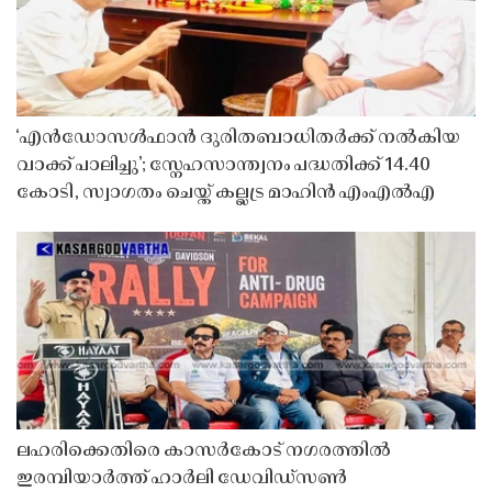
‘എൻഡോസൾഫാൻ ദുരിതബാധിതർക്ക് നൽകിയ
വാക്ക് പാലിച്ചു’; സ്നേഹസാന്ത്വനം പദ്ധതിക്ക് 14.40
കോടി, സ്വാഗതം ചെയ്ത് കല്ലട്ര മാഹിൻ എംഎൽഎ
ലഹരിക്കെതിരെ കാസർകോട് നഗരത്തിൽ
ഇരമ്പിയാർത്ത് ഹാർലി ഡേവിഡ്‌സൺ