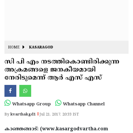
Fitr
May
Day
Eid
Al
Independence
Ad'ha
Day
Onam
HOME
KASARAGOD
J&K
State
സി പി എം നടത്തികൊണ്ടിരിക്കുന്ന
Haryana
അക്രമങ്ങളെ ജനകീയമായി
Assembly
State
Diwali
നേരിടുമെന്ന് ആര്‍ എസ് എസ്
Elections
Assembly
Christmas
Elections
New-
Year
Republic
Whatsapp Group
Whatsapp Channel
Day
Budget
By
kvarthakgd1
Jul 21, 2017, 20:33 IST
Delhi
കാഞ്ഞങ്ങാട്: (www.kasargodvartha.com