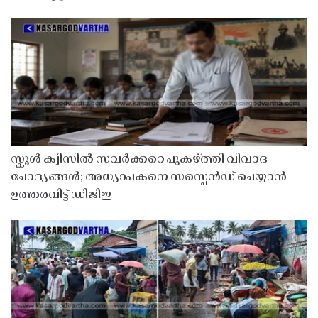
സ്കൂൾ ക്വിസിൽ സവർക്കറെ പുകഴ്ത്തി വിവാദ
ചോദ്യങ്ങൾ; അധ്യാപകനെ സസ്പെൻഡ് ചെയ്യാൻ
ഉത്തരവിട്ട് ഡിജിഇ