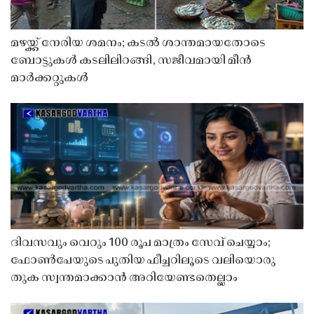
മഴയ്ക്ക് നേരിയ ശമനം; കടൽ ശാന്തമായതോടെ
ബോട്ടുകൾ കടലിലിറങ്ങി, സജീവമായി മീൻ
മാർക്കറ്റുകൾ
ദിവസവും വെറും 100 രൂപ മാത്രം സേവ് ചെയ്യാം;
ഫോൺപേയുടെ പുതിയ ഫീച്ചറിലൂടെ വലിയൊരു
തുക സ്വന്തമാക്കാൻ അറിയേണ്ടതെല്ലാം