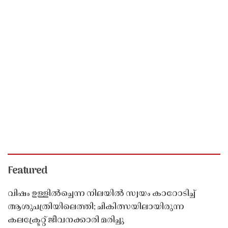
Featured
വിഷം ഉള്ളിൽച്ചെന്ന നിലയിൽ സ്വയം കാറോടിച്ച്
ആശുപത്രിയിലെത്തി; ചികിത്സയിലായിരുന്ന
കലക്ട്രേറ്റ് ജീവനക്കാരി മരിച്ചു