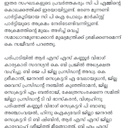
ഇതര സംഘടകളുടെ പ്രവര്‍ത്തകരും സി പി എമ്മിന്റെ
കൊലക്കത്തിക്ക് ഇരയായിട്ടുണ്ട്. ഭരണ മുന്നണി
പാര്‍ട്ടികൂടിയായ സി പി ഐ പോലും മാര്‍കിസ്റ്റ്
പാര്‍ട്ടിയുടെ അക്രമം നേരിടേണ്ടിവന്നിട്ടുണ്ട്.
അക്രമത്തിന്റെ മുഖം അഴിച്ച് വെച്ച്
സമാധാനമുണ്ടാക്കാന്‍ മുഖ്യമന്ത്രിക്ക് ശ്രമിക്കണമെന്ന്
കെ സജീവന്‍ പറഞ്ഞു.
പരിപാടിയില്‍ ആര്‍ എസ് എസ് കണ്ണൂര്‍ വിഭാഗ്
കാര്യകാരി സദസ്യന്‍ കെ ബി പ്രജില്‍ അധ്യക്ഷത
വഹിച്ചു. ബി ജെ പി ജില്ല പ്രസിഡന്റ് അഡ്വ. കെ
ശ്രീകാന്ത്, ജനറല്‍ സെക്രട്ടറി എ വേലായുധന്‍, ജില്ല
വൈസ് പ്രസിഡന്റ് നഞ്ചില്‍ കുഞ്ഞിരാമന്‍, ജില്ല
സെക്രട്ടറി എം ബല്‍രാജ്, ക്ഷേത്രസംരക്ഷണ സമിതി
ജില്ലാ പ്രസിഡന്റ് ടി വി ഭാസ്‌കരന്‍, വിശ്വഹിന്ദു
പരിഷത്ത് കണ്ണൂര്‍ വിഭാഗ് സെക്രട്ടറി പി ബാബു
അഞ്ചാംവയല്‍, ഹിന്ദു ഐക്യവേദി ജില്ലാ ജനറല്‍
സെക്രട്ടറി ടി ബി ഷിബിന്‍, ആര്‍ എസ് എസ് ജില്ലാ
കാര്യവാഹ് ശ്രീജിത്ത് മീങ്ങോത്ത്, ബി എം എസ്