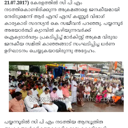
Election
Maha
21.07.2017)
കേരളത്തില്‍ സി പി എം
നടത്തികൊണ്ടിരിക്കുന്ന അക്രമങ്ങളെ ജനകീയമായി
Shivarathri
International
നേരിടുമെന്ന് ആര്‍ എസ് എസ് കണ്ണൂര്‍ വിഭാഗ്
Women's
Anti-
കാര്യകാരി സദസ്യന്‍ കെ സജീവന്‍ പറഞ്ഞു. പയ്യന്നൂര്‍
അഭയാര്‍ത്ഥി ക്യാമ്പില്‍ കഴിയുന്നവര്‍ക്ക്
Day
Drug
Attukal
ഐക്യദാര്‍ഢ്യം പ്രകടിപ്പിച്ച് മാര്‍കിസ്റ്റ് അക്രമ വിരുദ്ധ
Campaign
Pongala
Holi
ജനകീയ സമിതി കാഞ്ഞങ്ങാട് സംഘടിപ്പിച്ച ധര്‍ണ
ഉദ്ഘാടനം ചെയ്യുകയായിരുന്നു അദ്ദേഹം.
2025
2025
IPL
2025
Eid
Al-
Waqf
Fitr
Bill
Vishu
2025
Controversy
Festival
Good
2025
Friday
Easter
Observance
Sunday
By-
പയ്യന്നൂരില്‍ സി പി എം നടത്തിയ ആസൂത്രിത
2025
2025
Election
Bihar