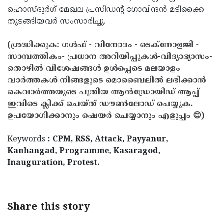
ഹൊസ്ദുര്‍ഗ് മേഖല പ്രസിഡന്റ് ഗോവിന്ദന്‍ മടിക്കൈ
തുടങ്ങിയവര്‍ സംസാരിച്ചു.
(ശ്രദ്ധിക്കുക: ഗൾഫ് - വിനോദം - ടെക്നോളജി -
സാമ്പത്തികം- പ്രധാന അറിയിപ്പുകൾ-വിദ്യാഭ്യാസം-
തൊഴിൽ വിശേഷങ്ങൾ ഉൾപ്പെടെ മലയാളം
വാർത്തകൾ നിങ്ങളുടെ മൊബൈലിൽ ലഭിക്കാൻ
കെവാർത്തയുടെ പുതിയ ആൻഡ്രോയിഡ് ആപ്പ്
ഇവിടെ ക്ലിക്ക് ചെയ്ത് ഡൗൺലോഡ് ചെയ്യുക.
ഉപയോഗിക്കാനും ഷെയർ ചെയ്യാനും എളുപ്പം 😊)
Keywords
: CPM, RSS, Attack, Payyanur,
Kanhangad, Programme, Kasaragod,
Inauguration, Protest.
Share this story