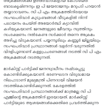
അക്രമങ്ങള്‍ക്ക് ഉത്തരവാദികളായ കോടിയേരി
Updates
Assembly
ബാലകൃഷ്ണനും ഇ പി ജയരാജനും മറുപടി പറയാന്‍
Kerala
തയ്യാറാവണം. സി പി എം അക്രമത്തിനിരയായ
Polls
Local
Look
സംഘപരിവാര്‍ കുടുംബങ്ങള്‍ വീടുകളില്‍ നിന്ന്
Body
Back
പലായനം ചെയ്ത് അഭയാര്‍ത്ഥി ക്യാമ്പില്‍
കഴിയുകയാണ്. ജനങ്ങളുടെ ജീവനും സ്വത്തിനും
Election
2025
സംരക്ഷണം നല്‍കേണ്ട സര്‍ക്കാര്‍ തന്നെ അക്രമം
അഴിച്ചു വിടുകയാണ്. പയ്യന്നൂരിലും കണ്ണൂര്‍ ജില്ലയിലും
സംഘപരിവാര്‍ പ്രസ്ഥാനങ്ങള്‍ വളര്‍ന്ന് വരുന്നതില്‍
വിറളിപൂണ്ടാണ് കള്ളപ്രചരണങ്ങള്‍ നടത്തി സി പി എം
അക്രമങ്ങള്‍ നടത്തുന്നത്.
മാര്‍കിസ്റ്റ് പാര്‍ട്ടിക്ക് ജനസ്വാധീനം നഷ്ടപ്പെട്ടു
കൊണ്ടിരിക്കുകയാണ്. ഭരണഘടന വിരുദ്ധമായ
നിലപാടാണ് മുഖ്യമന്ത്രി പിണറായി വിജയന്‍
നടത്തികൊണ്ടിരിക്കുന്നത്. കേരളത്തില്‍
സംഘപരിവാര്‍ പ്രസ്ഥാനങ്ങള്‍ക്ക് മാത്രമല്ല സി പി
എമ്മിന്റെ അക്രമത്തിന് ഇരയായത്. മാര്‍ക്കിസ്റ്റ്
പാര്‍ട്ടിയുടെ ആശയങ്ങള്‍ക്കെതിരെ പ്രവര്‍ത്തിക്കുന്ന