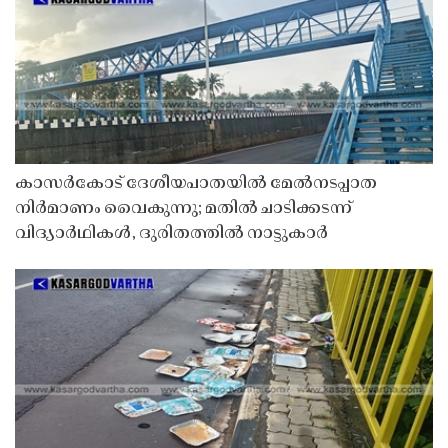
കാസർകോട് ദേശീയപാതയിൽ മേൽനടപ്പാത
നിർമാണം വൈകുന്നു; മതിൽ ചാടിക്കടന്ന്
വിദ്യാർഥികൾ, ദുരിതത്തിൽ നാട്ടുകാർ