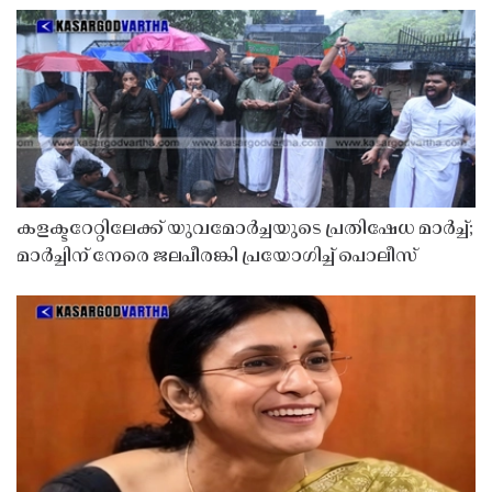
കളക്ടറേറ്റിലേക്ക് യുവമോർച്ചയുടെ പ്രതിഷേധ മാർച്ച്;
മാർച്ചിന് നേരെ ജലപീരങ്കി പ്രയോഗിച്ച് പൊലീസ്