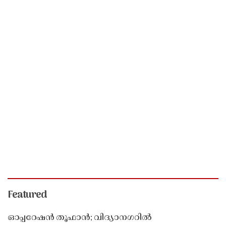
Featured
ഓപ്പറേഷൻ തൂഫാൻ; വിദ്യാനഗറിൽ