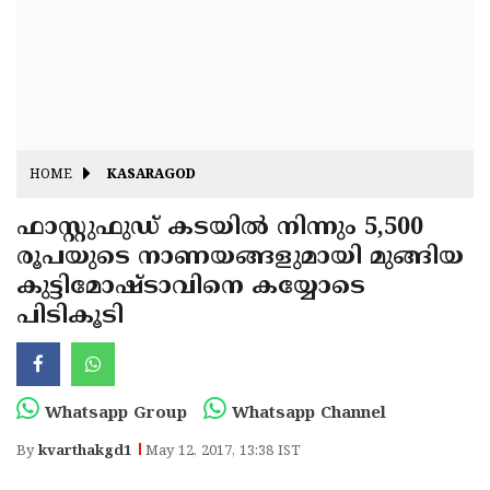
Fitr
May
Day
Eid
Al
Independence
Ad'ha
Day
Onam
HOME
KASARAGOD
J&K
State
ഫാസ്റ്റുഫുഡ് കടയില്‍ നിന്നും 5,500
Haryana
രൂപയുടെ നാണയങ്ങളുമായി മുങ്ങിയ
Assembly
State
Diwali
കുട്ടിമോഷ്ടാവിനെ കയ്യോടെ
Elections
Assembly
Christmas
പിടികൂടി
Elections
New-
Year
Republic
Whatsapp Group
Whatsapp Channel
Day
Budget
By
kvarthakgd1
May 12, 2017, 13:38 IST
Delhi