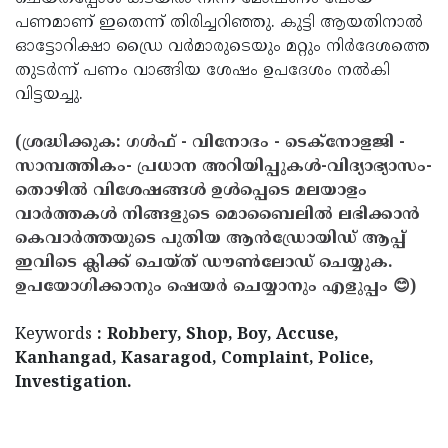
പണമാണ് ഇതെന്ന് തിരിച്ചറിഞ്ഞു. കുട്ടി ആയതിനാല്‍
ഓട്ടോറിക്ഷാ ഡ്രൈ വര്‍മാരുടെയും മറ്റും നിര്‍ദേശത്തെ
തുടര്‍ന്ന് പണം വാങ്ങിയ ശേഷം ഉപദേശം നല്‍കി
വിട്ടയച്ചു.
(ശ്രദ്ധിക്കുക: ഗൾഫ് - വിനോദം - ടെക്നോളജി -
സാമ്പത്തികം- പ്രധാന അറിയിപ്പുകൾ-വിദ്യാഭ്യാസം-
തൊഴിൽ വിശേഷങ്ങൾ ഉൾപ്പെടെ മലയാളം
വാർത്തകൾ നിങ്ങളുടെ മൊബൈലിൽ ലഭിക്കാൻ
കെവാർത്തയുടെ പുതിയ ആൻഡ്രോയിഡ് ആപ്പ്
ഇവിടെ ക്ലിക്ക് ചെയ്ത് ഡൗൺലോഡ് ചെയ്യുക.
ഉപയോഗിക്കാനും ഷെയർ ചെയ്യാനും എളുപ്പം 😊)
Keywords
: Robbery, Shop, Boy, Accuse,
Kanhangad, Kasaragod, Complaint, Police,
Investigation.