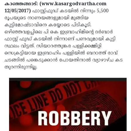
Election
Maha
കാഞ്ഞങ്ങാട്: (www.kasargodvartha.com
12/05/2017)
ഫാസ്റ്റ്ഫുഡ് കടയില്‍ നിന്നും 5,500
Shivarathri
International
രൂപയുടെ നാണയങ്ങളുമായി മുങ്ങിയ
Women's
Anti-
കുട്ടിമോഷ്ടാവിനെ കയ്യോടെ പിടികൂടി.
ഒഴിഞ്ഞവളപ്പിലെ പി കെ ഇബ്രാഹിമിന്റെ ദര്‍ബാര്‍
Day
Drug
Attukal
ഫാസ്റ്റ് ഫുഡ് കടയില്‍ നിന്നാണ് പണവുമായി കുട്ടി
Campaign
Pongala
Holi
സ്ഥലം വിട്ടത്. സിയാറത്തുങ്കര പള്ളിക്കമ്മിറ്റി
സെക്രട്ടിയായ ഇബ്രാഹിം പള്ളിയില്‍ ബറാത്ത് രാവ്
2025
2025
IPL
ചടങ്ങില്‍ പങ്കെടുക്കാന്‍ പോയതിനാല്‍ വ്യാഴാഴ്ച കട
2025
Eid
തുറന്നിരുന്നില്ല.
Al-
Waqf
Fitr
Bill
Vishu
2025
Controversy
Festival
Good
2025
Friday
Easter
Observance
Sunday
By-
2025
2025
Election
Bihar