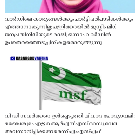
വാർഡിലെ കാര്യങ്ങൾക്കും പാർട്ടി പരിപാടികൾക്കും
എത്താനാകുന്നില്ല; പള്ളിക്കരയിൽ മുസ്ലിം ലീഗ്
ജനപ്രതിനിധിയുടെ രാജി; ഒന്നാം വാർഡിൽ
ഉപതെരഞ്ഞെടുപ്പിന് കളമൊരുങ്ങുന്നു
വി ഡി സവർക്കറെ ഉൾപ്പെടുത്തി വിവാദ ചോദ്യാവലി;
മഞ്ചേശ്വരം എഇഒ ആർഎസ്എസ് ദാസ്യവേല
അവസാനിപ്പിക്കണമെന്ന് എംഎസ്എഫ്