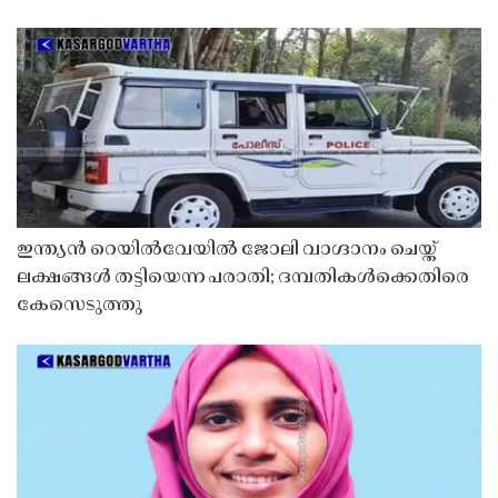
ഇന്ത്യൻ റെയിൽവേയിൽ ജോലി വാഗ്ദാനം ചെയ്ത്
ലക്ഷങ്ങൾ തട്ടിയെന്ന പരാതി; ദമ്പതികൾക്കെതിരെ
കേസെടുത്തു