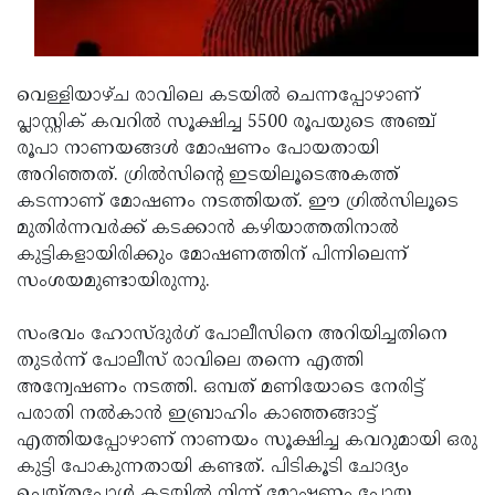
Updates
Assembly
Kerala
Polls
Local
Look
വെള്ളിയാഴ്ച രാവിലെ കടയില്‍ ചെന്നപ്പോഴാണ്
Body
Back
പ്ലാസ്റ്റിക് കവറില്‍ സൂക്ഷിച്ച 5500 രൂപയുടെ അഞ്ച്
Election
2025
രൂപാ നാണയങ്ങള്‍ മോഷണം പോയതായി
അറിഞ്ഞത്. ഗ്രില്‍സിന്റെ ഇടയിലൂടെഅകത്ത്
കടന്നാണ് മോഷണം നടത്തിയത്. ഈ ഗ്രില്‍സിലൂടെ
മുതിര്‍ന്നവര്‍ക്ക് കടക്കാന്‍ കഴിയാത്തതിനാല്‍
കുട്ടികളായിരിക്കും മോഷണത്തിന് പിന്നിലെന്ന്
സംശയമുണ്ടായിരുന്നു.
സംഭവം ഹോസ്ദുര്‍ഗ് പോലീസിനെ അറിയിച്ചതിനെ
തുടര്‍ന്ന് പോലീസ് രാവിലെ തന്നെ എത്തി
അന്വേഷണം നടത്തി. ഒമ്പത് മണിയോടെ നേരിട്ട്
പരാതി നല്‍കാന്‍ ഇബ്രാഹിം കാഞ്ഞങ്ങാട്ട്
എത്തിയപ്പോഴാണ് നാണയം സൂക്ഷിച്ച കവറുമായി ഒരു
കുട്ടി പോകുന്നതായി കണ്ടത്. പിടികൂടി ചോദ്യം
ചെയ്തപ്പോള്‍ കടയില്‍ നിന്ന് മോഷണം പോയ