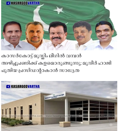
കാസർകോട്ട് മുസ്ലിം ലീഗിൽ വമ്പൻ
അഴിച്ചുപണിക്ക് കളമൊരുങ്ങുന്നു; മുനീർ ഹാജി
പുതിയ പ്രസിഡൻ്റാകാൻ സാധ്യത