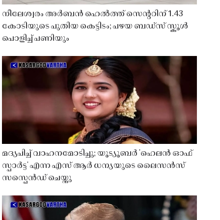
നീലേശ്വരം അർബൻ ഹെൽത്ത് സെൻ്ററിന് 1.43
കോടിയുടെ പുതിയ കെട്ടിടം; പഴയ ബഡ്സ് സ്കൂൾ
പൊളിച്ച് പണിയും
മദ്യപിച്ച് വാഹനമോടിച്ചു; യൂട്യൂബർ 'ഹെലൻ ഓഫ്
സ്പാർട്ട' എന്ന എസ് ആർ ധന്യയുടെ ലൈസൻസ്
സസ്പെൻഡ് ചെയ്തു ​​​​​​​