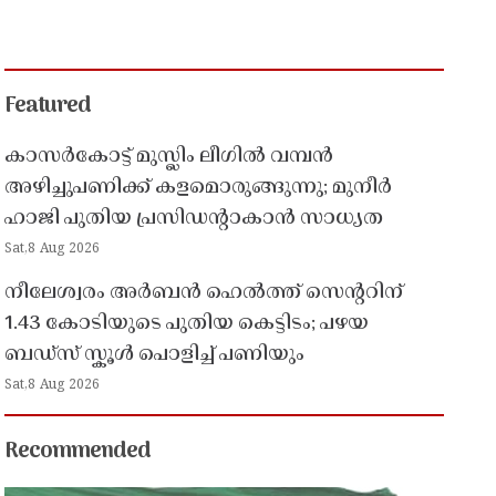
Featured
കാസർകോട്ട് മുസ്ലിം ലീഗിൽ വമ്പൻ
അഴിച്ചുപണിക്ക് കളമൊരുങ്ങുന്നു; മുനീർ
ഹാജി പുതിയ പ്രസിഡൻ്റാകാൻ സാധ്യത
Sat,8 Aug 2026
നീലേശ്വരം അർബൻ ഹെൽത്ത് സെൻ്ററിന്
1.43 കോടിയുടെ പുതിയ കെട്ടിടം; പഴയ
ബഡ്സ് സ്കൂൾ പൊളിച്ച് പണിയും
Sat,8 Aug 2026
Recommended