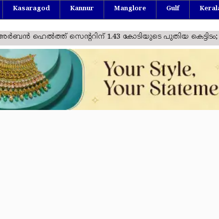
Kasaragod
Kannur
Manglore
Gulf
Keral