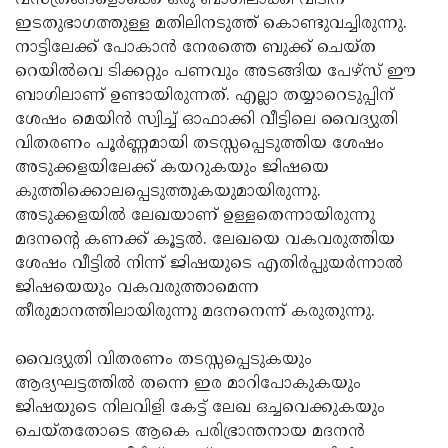
വസ്ത്രങ്ങളൊക്കെ ഒരു ബാഗിലാക്കി വീടിന്
ഇടതുഭാഗത്തുള്ള മതിലിനടുത്ത് കൊണ്ടുവച്ചിരുന്നു.
നാട്ടിലേക്ക് പോകാന്‍ നേരത്തെ ബുക്ക് ചെയ്ത
റെയില്‍വെ ടിക്കറ്റും പണവും അടങ്ങിയ പേഴ്‌സ് ഈ
ബാഗിലാണ് ഉണ്ടായിരുന്നത്. എല്ലാ തയ്യാറെടുപ്പിന്
ശേഷം മെയിന്‍ സ്വിച്ച് ഓഫാക്കി വീട്ടിലെ വൈദ്യുതി
വിതരണം പൂര്‍ണ്ണമായി തടസ്സപ്പെടുത്തിയ ശേഷം
അടുക്കളയിലേക്ക് കയറുകയും ജിഷയെ
കുത്തിക്കൊലപ്പെടുത്തുകയുമായിരുന്നു.
അടുക്കളയില്‍ ലേഖയാണ് ഉള്ളതെന്നായിരുന്നു
മദനന്റെ കണക്ക് കൂട്ടല്‍. ലേഖയെ വകവരുത്തിയ
ശേഷം വീട്ടില്‍ നിന്ന് ജിഷയുടെ എതിര്‍പ്പുയര്‍ന്നാല്‍
ജിഷയെയും വകവരുത്താമെന്ന
തീരുമാനത്തിലായിരുന്നു മദനനെന്ന് കരുതുന്നു.
വൈദ്യുതി വിതരണം തടസ്സപ്പെടുകയും
ആദ്യഘട്ടത്തില്‍ തന്നെ ഇര മാറിപോകുകയും
ജിഷയുടെ നിലവിളി കേട്ട് ലേഖ ഒച്ചവെക്കുകയും
ചെയ്തതോടെ ആകെ പരിഭ്രാന്തനായ മദനന്‍