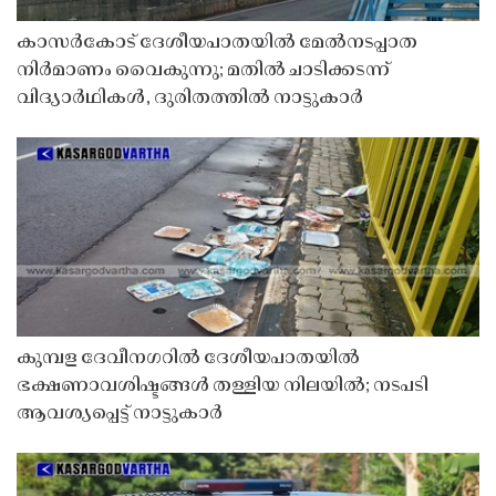
കാസർകോട് ദേശീയപാതയിൽ മേൽനടപ്പാത
നിർമാണം വൈകുന്നു; മതിൽ ചാടിക്കടന്ന്
വിദ്യാർഥികൾ, ദുരിതത്തിൽ നാട്ടുകാർ
കുമ്പള ദേവീനഗറിൽ ദേശീയപാതയിൽ
ഭക്ഷണാവശിഷ്ടങ്ങൾ തള്ളിയ നിലയിൽ; നടപടി
ആവശ്യപ്പെട്ട് നാട്ടുകാർ