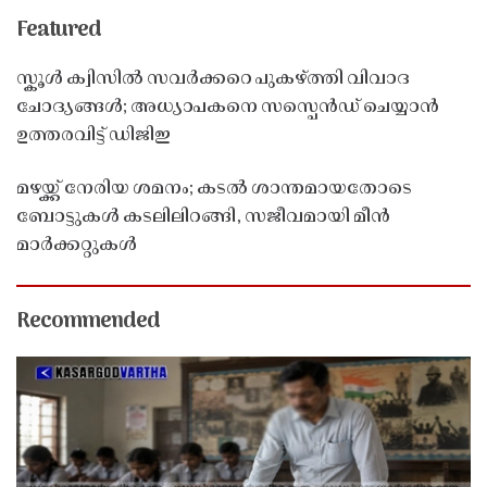
Featured
സ്കൂൾ ക്വിസിൽ സവർക്കറെ പുകഴ്ത്തി വിവാദ
ചോദ്യങ്ങൾ; അധ്യാപകനെ സസ്പെൻഡ് ചെയ്യാൻ
ഉത്തരവിട്ട് ഡിജിഇ
മഴയ്ക്ക് നേരിയ ശമനം; കടൽ ശാന്തമായതോടെ
ബോട്ടുകൾ കടലിലിറങ്ങി, സജീവമായി മീൻ
മാർക്കറ്റുകൾ
Recommended