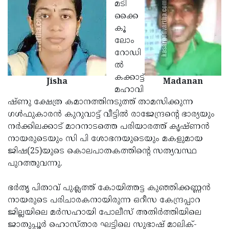
Election
മടി
Maha
ക്കൈ
Shivarathri
International
കൂ
Women's
ലോം
Anti-
റോഡി
Day
Drug
Attukal
ല്‍
Campaign
Pongala
കക്കാട്ട്
Holi
Jisha
Madanan
മഹാവി
2025
2025
IPL
ഷ്ണു ക്ഷേത്ര കമാനത്തിനടുത്ത് താമസിക്കുന്ന
2025
ഗള്‍ഫുകാരന്‍ കുറുവാട്ട് വീട്ടില്‍ രാജേന്ദ്രന്റെ ഭാര്യയും
Eid
നര്‍ക്കിലക്കാട് മാറനാടത്തെ പരിയാരത്ത് കൃഷ്ണന്‍
Al-
Waqf
നായരുടെയും സി പി ശോഭനയുടെയും മകളുമായ
Fitr
Bill
ജിഷ(25)യുടെ കൊലപാതകത്തിന്റെ സത്യവസ്ഥ
Vishu
പുറത്തുവന്നു.
2025
Controversy
Festival
Good
2025
Friday
ഭര്‍തൃ പിതാവ് പുക്ലത്ത് കോയിത്തട്ട കുഞ്ഞിക്കണ്ണന്‍
Easter
നായരുടെ പരിചാരകനായിരുന്ന ഒറീസ കേന്ദ്രപ്പാറ
Observance
Sunday
By-
ജില്ലയിലെ മര്‍സഹായി പോലീസ് അതിര്‍ത്തിയിലെ
2025
2025
Election
ജാതുപ്പൂര്‍ ഹൊസ്താര ഘട്ടിലെ സുഭാഷ് മാലിക്-
Bihar