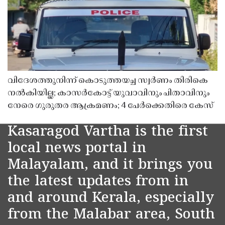
വിദേശത്തുനിന്ന് കൊടുത്തയച്ച സ്വർണം തിരികെ
നൽകിയില്ല; കാസർകോട്ട് യുവാവിനും പിതാവിനും
നേരെ ഗുരുതര ആക്രമണം; 4 പേർക്കെതിരെ കേസ്
Kasaragod Vartha is the first
local news portal in
Malayalam, and it brings you
the latest updates from in
and around Kerala, especially
from the Malabar area, South