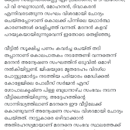
ക്രൈം സ്‌ക്വാഡില്‍പ്പെട്ട എം പ്രകാശന്‍, ഒ ടി ഫിറോസ്,
പി വി രഘുനാഥന്‍, മോഹനന്‍, ദിവാകരന്‍
എന്നിവരടങ്ങുന്ന സംഘം വിശദമായി ചോദ്യം
ചെയ്തപ്പോഴാണ് കൊലക്ക് പിന്നിലെ യഥാര്‍ത്ഥ
കാരണങ്ങള്‍ വെളിച്ചത്ത് വന്നത്. മദനന്‍ കളവ്
പറയുകയായിരുന്നുവെന്ന് ഇതോടെ തെളിഞ്ഞു.
വീട്ടില്‍ സൂക്ഷിച്ച പണം കവര്‍ച്ച ചെയ്ത് തടി
തപ്പാനാണ് കൊലപാതകം നടത്തേണ്ടി വന്നതെന്ന്
മദനന്‍ അന്വേഷണ സംഘത്തിന് ഒടുവില്‍ മൊഴി
നല്‍കിയിട്ടുണ്ട്. ജിഷയുടെ മൃതദേഹം വിദഗ്ധ
പോസ്റ്റുമോര്‍ട്ടം നടത്തിയ പരിയാരം മെഡിക്കല്‍
കോളേജിലെ പോലീസ് സര്‍ജന്‍ എസ്
ഗോപാലകൃഷ്ണ പിള്ള ബുധനാഴ്ച സംഭവം നടന്ന
വീട്ടിലെത്തിയിരുന്നു. അദ്ദേഹത്തിന്റെ
സാന്നിദ്ധ്യത്തിലാണ് മദനനെ ഈ വീട്ടിലേക്ക്
കൊണ്ടുവന്ന് അന്വേഷണ സംഘം വിശദമായി ചോദ്യം
ചെയ്തത്. നാട്ടുകാരെ ഒഴിവാക്കാന്‍
അതിരഹസ്യമായാണ് മദനനെ സംഭവ സ്ഥലത്തേക്ക്