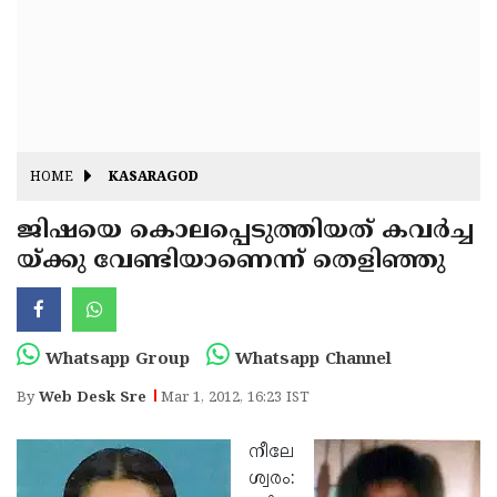
Fitr
May
Day
Eid
Al
Independence
Ad'ha
Day
Onam
HOME
KASARAGOD
J&K
State
ജിഷയെ കൊലപ്പെടുത്തിയത് കവര്‍ച്ച
Haryana
യ്ക്കു വേണ്ടിയാണെന്ന് തെളിഞ്ഞു
Assembly
State
Diwali
Elections
Assembly
Christmas
Elections
New-
Whatsapp Group
Whatsapp Channel
Year
Republic
By
Web Desk Sre
Mar 1, 2012, 16:23 IST
Day
Budget
നീലേ
Delhi
ശ്വരം: