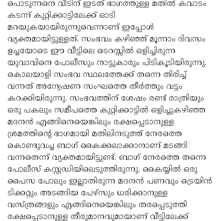
പൊടുന്നനെ വീടിന് ഇടത് ഭാഗത്തുള്ള മതില്‍ കവാടം
കടന്ന് കുറ്റിക്കാട്ടിലേക്ക് ഓടി
മറയുകയായിരുന്നുവെന്നാണ് ഇപ്പോള്‍
വ്യക്തമായിട്ടുള്ളത്. സംഭവം കഴിഞ്ഞ് മൂന്നാം ദിവസം
ഉച്ചയോടെ ഈ വീട്ടിലെ ടെറസ്സില്‍ ഒളിച്ചിരുന്ന
യുവാവിനെ പോലീസും നാട്ടുകാരും പിടികൂടിയിരുന്നു.
കൊലയാളി സംഭവ സ്ഥലത്തേക്ക് തന്നെ തിരിച്ച്
വന്നത് അന്വേഷണ സംഘത്തെ തീര്‍ത്തും വട്ടം
കറക്കിയിരുന്നു. സംഭവത്തിന് ശേഷം രണ്ട് രാത്രിയും
ഒരു പകലും സമീപത്തെ കുറ്റിക്കാട്ടില്‍ ഒളിച്ചുകഴിഞ്ഞ
മദനന്‍ എങ്ങിനെയെങ്കിലും രക്ഷപ്പെടാനുള്ള
ശ്രമത്തിന്റെ ഭാഗമായി മതിലിനടുത്ത് നേരത്തെ
കൊണ്ടുവച്ച ബാഗ് കൈക്കലാക്കാനാണ് മടങ്ങി
വന്നതെന്ന് വ്യക്തമായിട്ടുണ്ട്. ബാഗ് നേരത്തെ തന്നെ
പോലീസ് കസ്റ്റഡിയിലെടുത്തിരുന്നു. കൈയ്യില്‍ ഒരു
പൈസ പോലും ഇല്ലാതിരുന്ന മദനന്‍ പണവും ട്രെയിന്‍
ടിക്കറ്റും അടങ്ങിയ പേഴ്‌സും ധരിക്കാനുള്ള
വസ്ത്രങ്ങളും എങ്ങിനെയെങ്കിലും തരപ്പെടുത്തി
രക്ഷപ്പെടാനുള്ള തീരുമാനവുമായാണ് വീട്ടിലേക്ക്