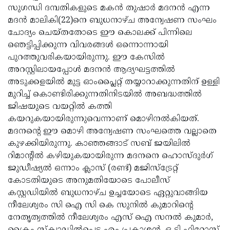
സുഗന്ധി ദമ്പതികളുടെ മകന്‍ തുഷാര്‍ മദനന്‍ എന്ന
Updates
Assembly
Kerala
മദന്‍ മാലികി(22)നെ ബുധനാഴ്ച അന്വേഷണ സംഘം
Polls
Local
ചോദ്യം ചെയ്തതോടെ ഈ കൊലക്ക് പിന്നിലെ
Look
ഞെട്ടിപ്പിക്കുന്ന വിവരങ്ങള്‍ ഒന്നൊന്നായി
Body
Back
പുറത്തുവരികയായിരുന്നു. ഈ കേസില്‍
Election
2025
അറസ്റ്റിലായപ്പോള്‍ മദനന്‍ ആദ്യഘട്ടത്തില്‍
അടുക്കളയില്‍ മുട്ട ഓംപ്ലൈറ്റ് തയ്യാറാക്കുന്നതിന് ഉള്ളി
മുറിച്ച് കൊണ്ടിരിക്കുന്നതിനിടയില്‍ അബദ്ധത്തില്‍
ജിഷയുടെ വയറ്റില്‍ കത്തി
കയറുകയായിരുന്നുവെന്നാണ് മൊഴിനല്‍കിയത്.
മദനന്റെ ഈ മൊഴി അന്വേഷണ സംഘത്തെ വല്ലാതെ
കുഴക്കിയിരുന്നു. കാഞ്ഞങ്ങാട് സബ് ജയിലില്‍
റിമാന്റില്‍ കഴിയുകയായിരുന്ന മദനനെ ഹൊസ്ദുര്‍ഗ്
ജുഡീഷ്യല്‍ ഒന്നാം ക്ലാസ് (രണ്ട്) മജിസ്‌ട്രേറ്റ്
കോടതിയുടെ അനുമതിയോടെ പോലീസ്
കസ്റ്റഡിയില്‍ ബുധനാഴ്ച ഉച്ചയോടെ ഏറ്റുവാങ്ങിയ
നീലേശ്വരം സി ഐ സി കെ സുനില്‍ കുമാറിന്റെ
നേതൃത്വത്തില്‍ നീലേശ്വരം എസ് ഐ സനല്‍ കുമാര്‍,