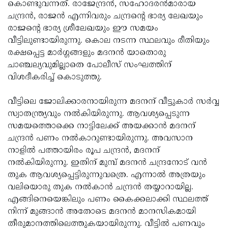
കൊണ്ടുവന്നത്. രാജേന്ദ്രന്‍, സഹോദരന്‍മാരായ
ചന്ദ്രന്‍, രാജന്‍ എന്നിവരും ചന്ദ്രന്റെ ഭാര്യ ലേഖയും
രാജന്റെ ഭാര്യ ശ്രീലേഖയും ഈ സമയം
വീട്ടിലുണ്ടായിരുന്നു. കൊല നടന്ന സ്ഥലവും രീതിയും
രക്ഷപ്പെട്ട മാര്‍ഗ്ഗങ്ങളും മദനന്‍ യാതൊരു
ചാഞ്ചല്യവുമില്ലാതെ പോലീസ് സംഘത്തിന്
വിശദീകരിച്ച് കൊടുത്തു.
വീട്ടിലെ ജോലിക്കാരനായിരുന്ന മദനന് വീട്ടുകാര്‍ സര്‍വ്വ
സ്വാതന്ത്ര്യവും നല്‍കിയിരുന്നു. ആവശ്യപ്പെടുന്ന
സമയത്തൊക്കെ നാട്ടിലേക്ക് അയക്കാന്‍ മദനന്
ചന്ദ്രന്‍ പണം നല്‍കാറുണ്ടായിരുന്നു. അവസാന
നാളില്‍ പത്തായിരം രൂപ ചന്ദ്രന്‍, മദനന്
നല്‍കിയിരുന്നു. ഇതിന് മുമ്പ് മദനന്‍ ചന്ദ്രനോട് വന്‍
തുക ആവശ്യപ്പെട്ടിരുന്നുവത്രെ. എന്നാല്‍ അത്രയും
വലിയൊരു തുക നല്‍കാന്‍ ചന്ദ്രന്‍ തയ്യാറായില്ല.
എങ്ങിനെയെങ്കിലും പണം കൈക്കലാക്കി സ്ഥലത്ത്
നിന്ന് മുങ്ങാന്‍ അതോടെ മദനന്‍ മാനസികമായി
തീരുമാനത്തിലെത്തുകയായിരുന്നു. വീട്ടില്‍ പണവും