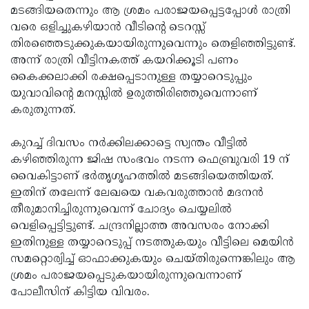
മടങ്ങിയതെന്നും ആ ശ്രമം പരാജയപ്പെട്ടപ്പോള്‍ രാത്രി
വരെ ഒളിച്ചുകഴിയാന്‍ വീടിന്റെ ടെറസ്സ്
തിരഞ്ഞെടുക്കുകയായിരുന്നുവെന്നും തെളിഞ്ഞിട്ടുണ്ട്.
അന്ന് രാത്രി വീട്ടിനകത്ത് കയറിക്കൂടി പണം
കൈക്കലാക്കി രക്ഷപ്പെടാനുള്ള തയ്യാറെടുപ്പും
യുവാവിന്റെ മനസ്സില്‍ ഉരുത്തിരിഞ്ഞുവെന്നാണ്
കരുതുന്നത്.
കുറച്ച് ദിവസം നര്‍ക്കിലക്കാട്ടെ സ്വന്തം വീട്ടില്‍
കഴിഞ്ഞിരുന്ന ജിഷ സംഭവം നടന്ന ഫെബ്രുവരി 19 ന്
വൈകിട്ടാണ് ഭര്‍തൃഗൃഹത്തില്‍ മടങ്ങിയെത്തിയത്.
ഇതിന് തലേന്ന് ലേഖയെ വകവരുത്താന്‍ മദനന്‍
തീരുമാനിച്ചിരുന്നുവെന്ന് ചോദ്യം ചെയ്യലില്‍
വെളിപ്പെട്ടിട്ടുണ്ട്. ചന്ദ്രനില്ലാത്ത അവസരം നോക്കി
ഇതിനുള്ള തയ്യാറെടുപ്പ് നടത്തുകയും വീട്ടിലെ മെയിന്‍
സമറ്റൊര്വിച്ച് ഓഫാക്കുകയും ചെയ്തിരുന്നെങ്കിലും ആ
ശ്രമം പരാജയപ്പെടുകയായിരുന്നുവെന്നാണ്
പോലീസിന് കിട്ടിയ വിവരം.