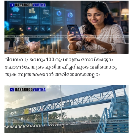
ദിവസവും വെറും 100 രൂപ മാത്രം സേവ് ചെയ്യാം;
ഫോൺപേയുടെ പുതിയ ഫീച്ചറിലൂടെ വലിയൊരു
തുക സ്വന്തമാക്കാൻ അറിയേണ്ടതെല്ലാം