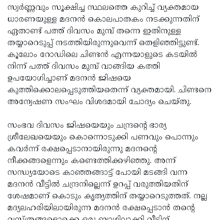
സ്വര്‍ണ്ണവും സൂക്ഷിച്ച സ്ഥലത്തെ കുറിച്ച് വ്യക്തമായ
ധാരണയുള്ള മദനന്‍ കൊലപാതകം നടക്കുന്നതിന്
ഏതാണ്ട് പത്ത് ദിവസം മുമ്പ് തന്നെ ഇതിനുള്ള
തയ്യാറെടുപ്പ് നടത്തിയിരുന്നുവെന്ന് തെളിഞ്ഞിട്ടുണ്ട്.
കൂലോം റോഡിലെ ചിണ്ടന്‍ എന്നയാളുടെ കടയില്‍
നിന്ന് പത്ത് ദിവസം മുമ്പ് വാങ്ങിയ കത്തി
ഉപയോഗിച്ചാണ് മദനന്‍ ജിഷയെ
കുത്തിക്കൊലപ്പെടുത്തിയതെന്ന് വ്യക്തമായി. ചിണ്ടനെ
അന്വേഷണ സംഘം വിശദമായി ചോദ്യം ചെയ്തു.
സംഭവ ദിവസം ജിഷയെയും ചന്ദ്രന്റെ ഭാര്യ
ശ്രീലേഖയെയും കൊന്നൊടുക്കി പണവും പൊന്നും
കവര്‍ന്ന് രക്ഷപ്പെടാനായിരുന്നു മദനന്റെ
നീക്കങ്ങളെന്നും കണ്ടെത്തിക്കഴിഞ്ഞു. അന്ന്
സന്ധ്യയോടെ കാഞ്ഞങ്ങാട്ട് പോയി മടങ്ങി വന്ന
മദനന്‍ വീട്ടില്‍ ചന്ദ്രനില്ലെന്ന് ഉറപ്പ് വരുത്തിയതിന്
ശേഷമാണ് കൊടും കൃത്യത്തിന് തയ്യാറെടുത്തത്. നല്ല
മദ്യലഹരിയിലായിരുന്ന മദനന്‍ രക്ഷപ്പെടാന്‍ തന്റെ