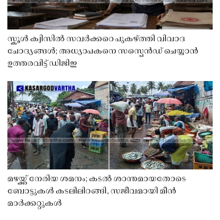
സ്കൂൾ ക്വിസിൽ സവർക്കറെ പുകഴ്ത്തി വിവാദ
ചോദ്യങ്ങൾ; അധ്യാപകനെ സസ്പെൻഡ് ചെയ്യാൻ
ഉത്തരവിട്ട് ഡിജിഇ
മഴയ്ക്ക് നേരിയ ശമനം; കടൽ ശാന്തമായതോടെ
ബോട്ടുകൾ കടലിലിറങ്ങി, സജീവമായി മീൻ
മാർക്കറ്റുകൾ