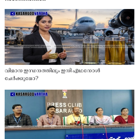
വിമാന ഇന്ധനത്തിലും ഇനി എഥനോൾ
ചേർക്കുമോ?