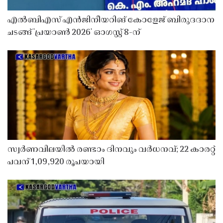
എൽബിഎസ് എൻജിനീയറിങ് കോളേജ് ബിരുദദാന
ചടങ്ങ് 'പ്രയാൺ 2026' ഓഗസ്റ്റ് 8-ന്
സ്വർണവിലയിൽ രണ്ടാം ദിനവും വർധനവ്; 22 കാരറ്റ്
പവന് 1,09,920 രൂപയായി