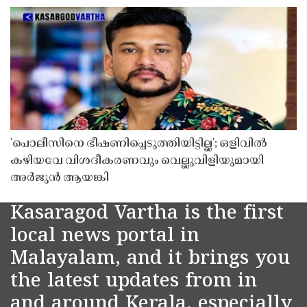
'പൊലീസിനെ ഭീഷണിപ്പെടുത്തിയിട്ടില്ല'; ഒളിവിൽ
കഴിയവേ വിശദീകരണവും വെല്ലുവിളിയുമായി
അർജുൻ ആയങ്കി
Kasaragod Vartha is the first
local news portal in
Malayalam, and it brings you
the latest updates from in
and around Kerala, especially