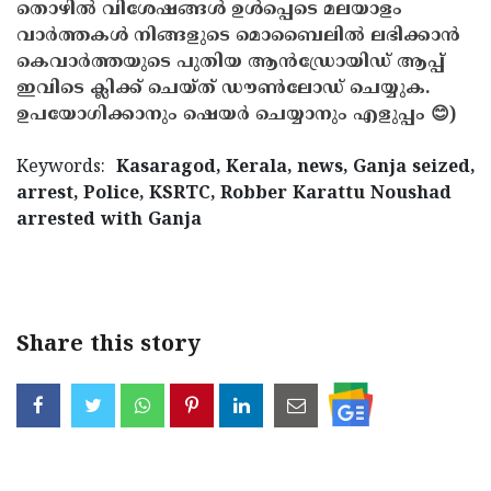
തൊഴിൽ വിശേഷങ്ങൾ ഉൾപ്പെടെ മലയാളം
വാർത്തകൾ നിങ്ങളുടെ മൊബൈലിൽ ലഭിക്കാൻ
കെവാർത്തയുടെ പുതിയ ആൻഡ്രോയിഡ് ആപ്പ്
ഇവിടെ ക്ലിക്ക് ചെയ്ത് ഡൗൺലോഡ് ചെയ്യുക.
ഉപയോഗിക്കാനും ഷെയർ ചെയ്യാനും എളുപ്പം 😊)
Keywords:
Kasaragod, Kerala, news, Ganja seized,
arrest, Police, KSRTC, Robber Karattu Noushad
arrested with Ganja
< !- START disable copy paste -->
Share this story