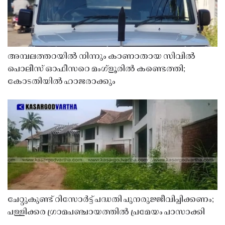
അമ്പലത്തറയിൽ നിന്നും കാണാതായ സിവിൽ
പൊലീസ് ഓഫീസറെ മംഗ്ളൂരിൽ കണ്ടെത്തി;
കോടതിയിൽ ഹാജരാക്കും
ചേറ്റുകുണ്ട് റിസോർട്ട് പദ്ധതി പുനരുജ്ജീവിപ്പിക്കണം;
പള്ളിക്കര ഗ്രാമപഞ്ചായത്തിൽ പ്രമേയം പാസാക്കി