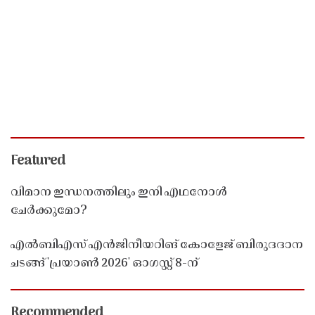
Featured
വിമാന ഇന്ധനത്തിലും ഇനി എഥനോൾ
ചേർക്കുമോ?
എൽബിഎസ് എൻജിനീയറിങ് കോളേജ് ബിരുദദാന
ചടങ്ങ് 'പ്രയാൺ 2026' ഓഗസ്റ്റ് 8-ന്
Recommended