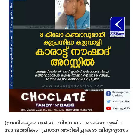
(ശ്രദ്ധിക്കുക: ഗൾഫ് - വിനോദം - ടെക്നോളജി -
സാമ്പത്തികം- പ്രധാന അറിയിപ്പുകൾ-വിദ്യാഭ്യാസം-