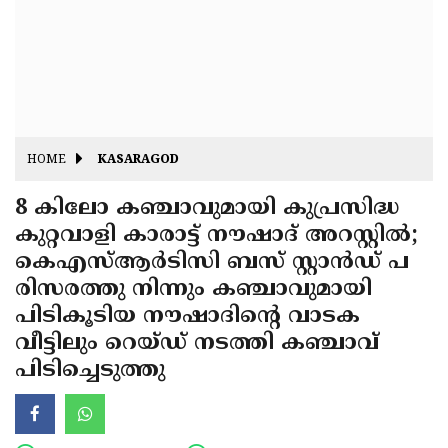
Fitr
May
Day
Eid
Al
Independence
Ad'ha
Day
Onam
HOME
KASARAGOD
J&K
State
8 കിലോ കഞ്ചാവുമായി കുപ്രസിദ്ധ
Haryana
കുറ്റവാളി കാരാട്ട് നൗഷാദ് അറസ്റ്റില്‍;
Assembly
State
Diwali
കെഎസ്ആര്‍ടിസി ബസ് സ്റ്റാന്‍ഡ് പ
Elections
Assembly
Christmas
രിസരത്തു നിന്നും കഞ്ചാവുമായി
Elections
പിടികൂടിയ നൗഷാദിന്റെ വാടക
New-
വീട്ടിലും റെയ്ഡ് നടത്തി കഞ്ചാവ്
Year
Republic
പിടിച്ചെടുത്തു
Day
Budget
Delhi