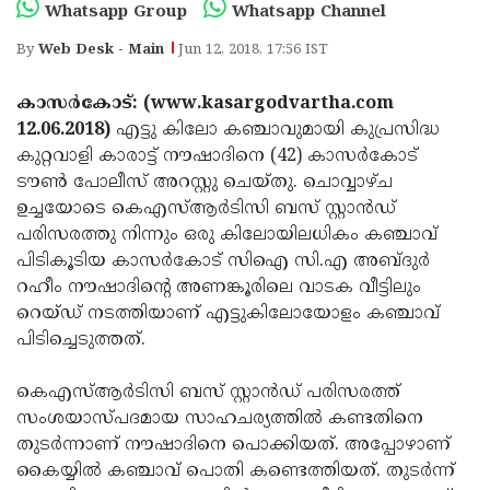
Election
Maha
Whatsapp Group
Whatsapp Channel
Shivarathri
International
By
Web Desk - Main
Jun 12, 2018, 17:56 IST
Women's
Anti-
കാസര്‍കോട്: (www.kasargodvartha.com
Day
Drug
Attukal
12.06.2018)
എട്ടു കിലോ കഞ്ചാവുമായി കുപ്രസിദ്ധ
കുറ്റവാളി കാരാട്ട് നൗഷാദിനെ (42) കാസര്‍കോട്
Campaign
Pongala
Holi
ടൗണ്‍ പോലീസ് അറസ്റ്റു ചെയ്തു. ചൊവ്വാഴ്ച
2025
2025
IPL
ഉച്ചയോടെ കെഎസ്ആര്‍ടിസി ബസ് സ്റ്റാന്‍ഡ്
പരിസരത്തു നിന്നും ഒരു കിലോയിലധികം കഞ്ചാവ്
2025
Eid
പിടികൂടിയ കാസര്‍കോട് സിഐ സി.എ അബ്ദുര്‍
Al-
Waqf
റഹീം നൗഷാദിന്റെ അണങ്കൂരിലെ വാടക വീട്ടിലും
റെയ്ഡ് നടത്തിയാണ് എട്ടുകിലോയോളം കഞ്ചാവ്
Fitr
Bill
Vishu
പിടിച്ചെടുത്തത്.
2025
Controversy
Festival
Good
കെഎസ്ആര്‍ടിസി ബസ് സ്റ്റാന്‍ഡ് പരിസരത്ത്
2025
Friday
Easter
സംശയാസ്പദമായ സാഹചര്യത്തില്‍ കണ്ടതിനെ
Observance
Sunday
By-
തുടര്‍ന്നാണ് നൗഷാദിനെ പൊക്കിയത്. അപ്പോഴാണ്
കൈയ്യില്‍ കഞ്ചാവ് പൊതി കണ്ടെത്തിയത്. തുടര്‍ന്ന്
2025
2025
Election
Bihar