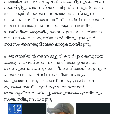
നടത്തിയ ചോദ്യം ചെയ്യലില്‍ വാടകവീട്ടിലും കഞ്ചാവ്
Updates
Assembly
Kerala
സൂക്ഷിച്ചിട്ടുണ്ടെന്ന് വിവരം ലഭിച്ചതിനെ തുടര്‍ന്നാണ്
അണങ്കൂരില്‍ കുടുംബ സമേതം താമസിക്കുന്ന
Polls
Local
Look
വാടകക്വാര്‍ട്ടേഴ്‌സില്‍ പോലീസ് റെയ്ഡ് നടത്തിയത്.
Body
Back
നിരവധി കവര്‍ച്ചാ കേസിലും അക്രമക്കേസിലും
പോലീസിനെ അക്രമിച്ച കേസിലുമടക്കം പ്രതിയായ
Election
2025
നൗഷാദ് പെരിയ കുണിയയില്‍ നിന്നും ഇപ്പോള്‍
താമസം അണങ്കൂരിലേക്ക് മാറ്റുകയായിരുന്നു.
പഴയങ്ങാടിയില്‍ നടന്ന ജ്വല്ലറി കവര്‍ച്ചാ കേസുമായി
കാരാട്ട് നൗഷാദിനോ സംഘത്തില്‍പെട്ടവര്‍ക്കോ
ബന്ധമുണ്ടോയെന്നും പോലീസ് പരിശോധിക്കുന്നുണ്ട്.
പഴയങ്ങാടി പോലീസ് നൗഷാദിനെ ചോദ്യം
ചെയ്യുമെന്നും സൂചനയുണ്ട്. സിഐ റഹീമിനെ
കൂടാതെ അഡീ. എസ് ഐമാരാ തോമസ്,
ബാലകൃഷ്ണന്‍, ഫിലിപ്പ്, അബൂബക്കര്‍ എന്നിവരും
സംഘത്തിലുണ്ടായിരുന്നു.