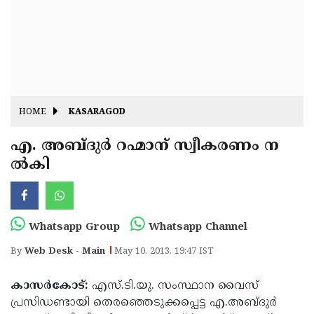
Fitr
May
Day
Eid
Al
Independence
Ad'ha
Day
Onam
HOME
KASARAGOD
J&K
State
എ. അബ്ദുര്‍ റഹ്മാന് സ്വീകരണം ന
Haryana
ല്‍കി
Assembly
State
Diwali
Elections
Assembly
Christmas
Elections
New-
Whatsapp Group
Whatsapp Channel
Year
Republic
By
Web Desk - Main
May 10, 2013, 19:47 IST
Day
Budget
കാസര്‍കോട്:
എസ്.ടി.യു. സംസ്ഥാന വൈസ്
Delhi
പ്രസിഡണ്ടായി തെരഞ്ഞെടുക്കപ്പെട്ട എ.അബ്ദുര്‍