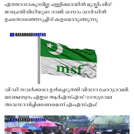
എത്താനാകുന്നില്ല; പള്ളിക്കരയിൽ മുസ്ലിം ലീഗ്
ജനപ്രതിനിധിയുടെ രാജി; ഒന്നാം വാർഡിൽ
ഉപതെരഞ്ഞെടുപ്പിന് കളമൊരുങ്ങുന്നു
വി ഡി സവർക്കറെ ഉൾപ്പെടുത്തി വിവാദ ചോദ്യാവലി;
മഞ്ചേശ്വരം എഇഒ ആർഎസ്എസ് ദാസ്യവേല
അവസാനിപ്പിക്കണമെന്ന് എംഎസ്എഫ്