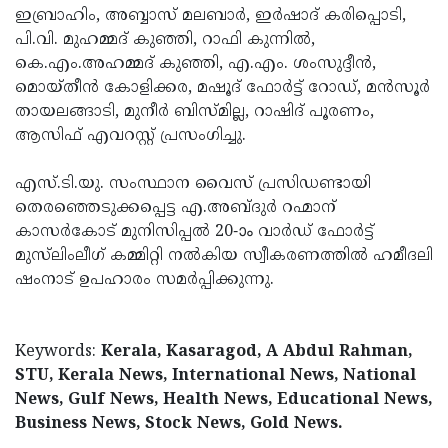
ഇബ്രാഹിം, അബ്ബാസ് മലബാര്‍, ഇര്‍ഷാദ് കരിപ്പൊടി,
Updates
Assembly
Kerala
പി.വി. മുഹമ്മദ് കുഞ്ഞി, റാഫി കുന്നില്‍,
Polls
Local
കെ.എം.അഹമ്മദ് കുഞ്ഞി, എ.എം. ശംസുദ്ദീന്‍,
Look
മൊയ്തീന്‍ കോളിക്കര, മഷൂദ് ഫോര്‍ട്ട് റോഡ്, മന്‍സൂര്‍
Body
Back
തായലങ്ങാടി, മുനീര്‍ ബിസ്മില്ല, റാഷിദ് പൂരണം,
Election
2025
ആസിഫ് എവറസ്റ്റ് പ്രസംഗിച്ചു.
എസ്.ടി.യു. സംസ്ഥാന വൈസ് പ്രസിഡണ്ടായി
തെരഞ്ഞെടുക്കപ്പെട്ട എ.അബ്ദുര്‍ റഹ്മാന്
കാസര്‍കോട് മുനിസിപ്പല്‍ 20-ാം വാര്‍ഡ് ഫോര്‍ട്ട്
മുസ്‌ലിംലീഗ് കമ്മിറ്റി നല്‍കിയ സ്വീകരണത്തില്‍ ഹമീദലി
ഷംനാട് ഉപഹാരം സമര്‍പ്പിക്കുന്നു.
Keywords:
Kerala, Kasaragod, A Abdul Rahman,
STU, Kerala News, International News, National
News, Gulf News, Health News, Educational News,
Business News, Stock News, Gold News.