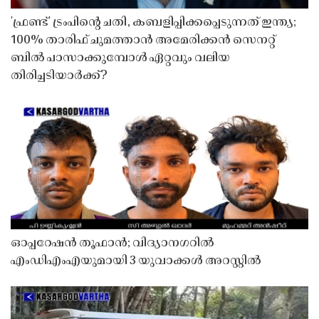
'ഫ്രണ്ട്' ട്രംപിന്റെ ചതി, കബളിപ്പിക്കപ്പെടുന്നത് ഇന്ത്യ;
100% താരിഫ് ചുമത്താൻ അമേരിക്കൻ സെനറ്റ്
ബിൽ പാസാക്കുമ്പോൾ ഏറ്റവും വലിയ
തിരിച്ചടിയാർക്ക്?
ഓപ്പറേഷൻ തൂഫാൻ; വിദ്യാനഗറിൽ
എംഡിഎംഎയുമായി 3 യുവാക്കൾ അറസ്റ്റിൽ