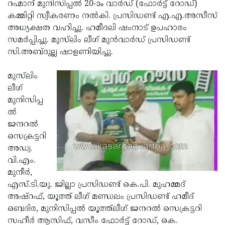
Election
റഹ്മാന് മുനിസിപ്പല്‍ 20-ാം വാര്‍ഡ് (ഫോര്‍ട്ട് റോഡ്)
Maha
കമ്മിറ്റി സ്വീകരണം നല്‍കി. പ്രസിഡണ്ട് എ.എ.അസീസ്
Shivarathri
International
അധ്യക്ഷത വഹിച്ചു. ഹമീദലി ഷംനാട് ഉപഹാരം
Women's
സമര്‍പ്പിച്ചു. മുസ്‌ലിം ലീഗ് മുന്‍വാര്‍ഡ് പ്രസിഡണ്ട്
Anti-
സി.അബ്ദുല്ല ഷാളണിയിച്ചു.
Day
Drug
Attukal
Campaign
Pongala
മുസ്‌ലിം
Holi
ലീഗ്
2025
2025
IPL
മുനിസിപ്പ
2025
ല്‍
Eid
ജനറല്‍
Al-
Waqf
സെക്രട്ടറി
Fitr
Bill
അഡ്വ.
Vishu
വി.എം.
2025
Controversy
Festival
Good
മുനീര്‍,
2025
Friday
എസ്.ടി.യു. ജില്ലാ പ്രസിഡണ്ട് കെ.പി. മുഹമ്മദ്
Easter
അഷ്‌റഫ്, യൂത്ത് ലീഗ് മണ്ഡലം പ്രസിഡണ്ട് ഹമീദ്
Observance
Sunday
By-
ബെദിര, മുനിസിപ്പല്‍ യൂത്ത്‌ലീഗ് ജനറല്‍ സെക്രട്ടറി
2025
2025
Election
സഹീര്‍ ആസിഫ്, വസീം ഫോര്‍ട്ട് റോഡ്, കെ.
Bihar