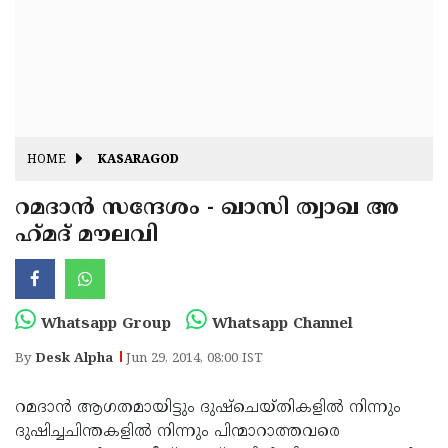
Fitr
May
Day
Eid
Al
Independence
Ad'ha
Day
Onam
HOME
KASARAGOD
J&K
State
റമദാന്‍ സന്ദേശം - ഖാസി ത്വാഖ അ
Haryana
ഹ്‌മദ് മൗലവി
Assembly
State
Diwali
Elections
Assembly
Christmas
Elections
New-
Whatsapp Group
Whatsapp Channel
Year
Republic
By
Desk Alpha
Jun 29, 2014, 08:00 IST
Day
Budget
റമദാന്‍ ആഗതമായിട്ടും ദുഷ്‌ചെയ്തികളില്‍ നിന്നും
Delhi
ദുഷിച്ചചിന്തകളില്‍ നിന്നും പിന്മാറാത്തവരെ