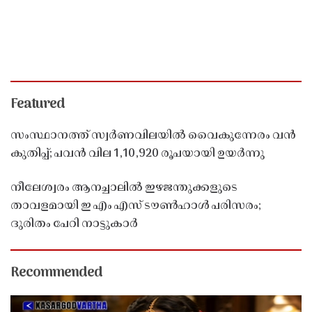
Featured
സംസ്ഥാനത്ത് സ്വർണവിലയിൽ വൈകുന്നേരം വൻ
കുതിപ്പ്; പവൻ വില 1,10,920 രൂപയായി ഉയർന്നു
നീലേശ്വരം ആനച്ചാലിൽ ഇഴജന്തുക്കളുടെ
താവളമായി ഇ എം എസ് ടൗൺഹാൾ പരിസരം;
ദുരിതം പേറി നാട്ടുകാർ
Recommended