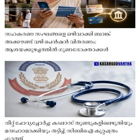
സഹകരണ സംഘങ്ങളെ ഒഴിവാക്കി ബാങ്ക്
അക്കൗണ്ട് വഴി പെൻഷൻ വിതരണം;
ആശയക്കുഴപ്പത്തിൽ ഗുണഭോക്താക്കൾ
നീറ്റ് ചോദ്യച്ചോർച്ച: കടലാസ് തുണ്ടുകളിലെഴുതിയും
മനഃപാഠമാക്കിയും തട്ടിപ്പ്; സിബിഐ കുറ്റപത്രം
പുറത്ത്