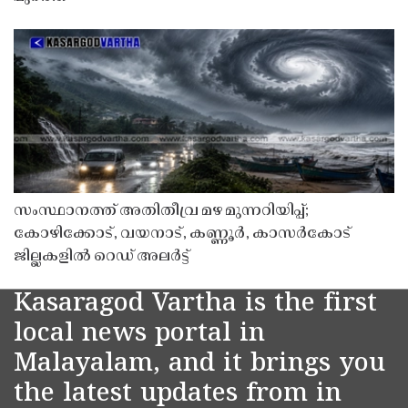
സംസ്ഥാനത്ത് അതിതീവ്ര മഴ മുന്നറിയിപ്പ്;
കോഴിക്കോട്, വയനാട്, കണ്ണൂർ, കാസർകോട്
ജില്ലകളിൽ റെഡ് അലർട്ട്
Kasaragod Vartha is the first
local news portal in
Malayalam, and it brings you
the latest updates from in