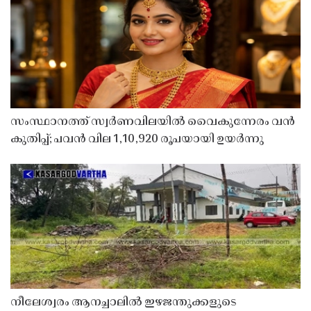
സംസ്ഥാനത്ത് സ്വർണവിലയിൽ വൈകുന്നേരം വൻ
കുതിപ്പ്; പവൻ വില 1,10,920 രൂപയായി ഉയർന്നു
നീലേശ്വരം ആനച്ചാലിൽ ഇഴജന്തുക്കളുടെ