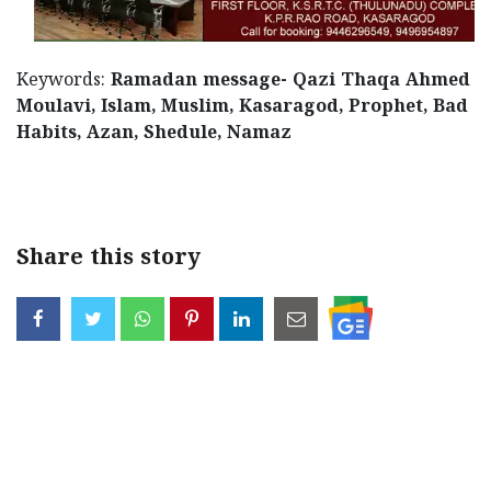
Updates
Assembly
Kerala
Polls
Local
Look
Keywords:
Ramadan message- Qazi Thaqa Ahmed
Body
Moulavi, Islam, Muslim, Kasaragod, Prophet, Bad
Back
Habits, Azan, Shedule, Namaz
Election
2025
Share this story