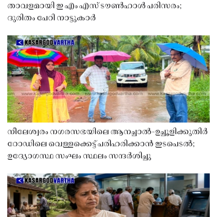
താവളമായി ഇ എം എസ് ടൗൺഹാൾ പരിസരം;
ദുരിതം പേറി നാട്ടുകാർ
നീലേശ്വരം നഗരസഭയിലെ ആനച്ചാൽ-ഉച്ചൂളിക്കുതിർ
റോഡിലെ വെള്ളക്കെട്ട് പരിഹരിക്കാൻ ഇടപെടൽ;
ഉദ്യോഗസ്ഥ സംഘം സ്ഥലം സന്ദർശിച്ചു