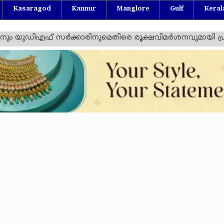
Kasaragod
Kannur
Manglore
Gulf
Keral