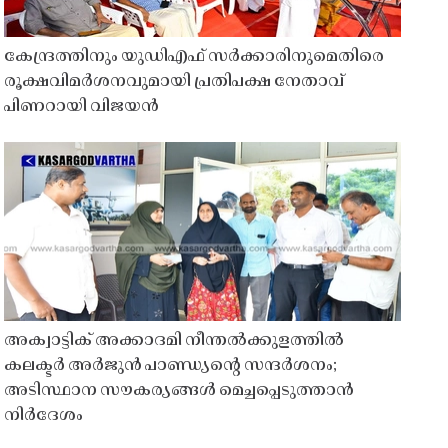
കേന്ദ്രത്തിനും യുഡിഎഫ് സർക്കാരിനുമെതിരെ
രൂക്ഷവിമർശനവുമായി പ്രതിപക്ഷ നേതാവ്
പിണറായി വിജയൻ
അക്വാട്ടിക് അക്കാദമി നീന്തൽക്കുളത്തിൽ
കലക്ടർ അർജുൻ പാണ്ഡ്യൻ്റെ സന്ദർശനം;
അടിസ്ഥാന സൗകര്യങ്ങൾ മെച്ചപ്പെടുത്താൻ
നിർദേശം