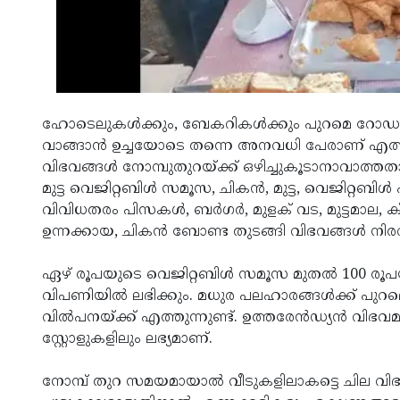
ഹോടെലുകൾക്കും, ബേകറികൾക്കും പുറമെ റോഡരികില
വാങ്ങാൻ ഉച്ചയോടെ തന്നെ അനവധി പേരാണ് എത്തുന
വിഭവങ്ങൾ നോമ്പുതുറയ്ക്ക് ഒഴിച്ചുകൂടാനാവാത്തതാ
മുട്ട വെജിറ്റബിൾ സമൂസ, ചികൻ, മുട്ട, വെജിറ്റ
വിവിധതരം പിസകൾ, ബർഗർ, മുളക് വട, മുട്ടമാല, കിള
ഉന്നക്കായ, ചികൻ ബോണ്ട തുടങ്ങി വിഭവങ്ങൾ നി
ഏഴ് രൂപയുടെ വെജിറ്റബിൾ സമൂസ മുതൽ 100 രൂപയു
വിപണിയിൽ ലഭിക്കും. മധുര പലഹാരങ്ങൾക്ക് പുറ
വിൽപനയ്ക്ക് എത്തുന്നുണ്ട്. ഉത്തരേൻഡ്യൻ വി
സ്റ്റോളുകളിലും ലഭ്യമാണ്.
നോമ്പ് തുറ സമയമായാൽ വീടുകളിലാകട്ടെ ചില വിഭവങ്