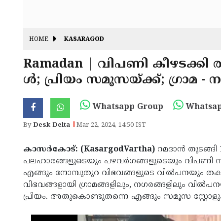
HOME
KASARAGOD
Ramadan | വിപണി കീഴടക്കി ര
ൾ; പ്രിയം സമൂസയ്ക്ക്; ഗ്രാമ - 
Whatsapp Group
Whatsap
By
Desk Delta
Mar 22, 2024, 14:50 IST
കാസർകോട്: (KasargodVartha)
റമദാൻ തുടങ്ങി 1
പലഹാരങ്ങളുടെയും പഴവർഗങ്ങളുടെയും വിപണി സ
എങ്ങും നോമ്പുതുറ വിഭവങ്ങളുടെ വിൽപനയും തക
വിഭവങ്ങളായി ഗ്രാമങ്ങളിലും, നഗരങ്ങളിലും വിൽ
പ്രിയം. അതുകൊണ്ടുതന്നെ എങ്ങും സമൂസ സ്റ്റോളുകള