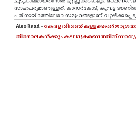
ചൂടുകാലമായതിനാൽ എണ്ണക്കടികളും, ഭക്ഷണങ്ങളും
സാഹചര്യമാണുള്ളത്. കാസർകോട്, കുമ്പള ടൗണിൽ മ
പതിനായിരത്തിലേറെ സമൂഹങ്ങളാണ് വിറ്റഴിക്കപ്പെട
Also Read -
കേരള തീരത്ത് കള്ളക്കടൽ ജാഗ്രത
തിരമാലകൾക്കും കടലാക്രമണത്തിന് സാധ്