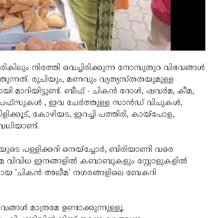
ും നിരത്തി വെച്ചിരിക്കുന്ന നോമ്പുതുറ വിഭവങ്ങൾ
്നത്. രുചിയും, മണവും വ്യത്യസ്തതയുമുള്ള
യി മാറിയിട്ടുണ്ട്. ബീഫ് - ചികൻ റോൾ, ഷവർമ, കീമ,
ബിൾ പഫ്‌സുകൾ , ഇവ ചേർത്തുള്ള സാൻഡ് വിചുകൾ,
ിക്കൂട്, കോഴിയട, ഇറച്ചി പത്തിരി, കായ്പോള,
രവധിയാണ്.
ടെ പള്ളിക്കറി നെയ്‌ച്ചോർ, ബിരിയാണി വരെ
മെ വിവിധ ഇനങ്ങളിൽ കബാബുകളും സ്റ്റോളുകളിൽ
ഭവമായ 'ചികൻ അലീമ' നഗരങ്ങളിലെ ബേകറി
ങൾ മാത്രമേ ഉണ്ടാക്കുന്നുള്ളൂ.