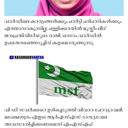
വാർഡിലെ കാര്യങ്ങൾക്കും പാർട്ടി പരിപാടികൾക്കും
എത്താനാകുന്നില്ല; പള്ളിക്കരയിൽ മുസ്ലിം ലീഗ്
ജനപ്രതിനിധിയുടെ രാജി; ഒന്നാം വാർഡിൽ
ഉപതെരഞ്ഞെടുപ്പിന് കളമൊരുങ്ങുന്നു
വി ഡി സവർക്കറെ ഉൾപ്പെടുത്തി വിവാദ ചോദ്യാവലി;
മഞ്ചേശ്വരം എഇഒ ആർഎസ്എസ് ദാസ്യവേല
അവസാനിപ്പിക്കണമെന്ന് എംഎസ്എഫ്