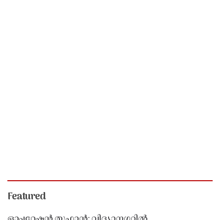
Featured
ഓപ്പറേഷൻ തൂഫാൻ; വിദ്യാനഗറിൽ