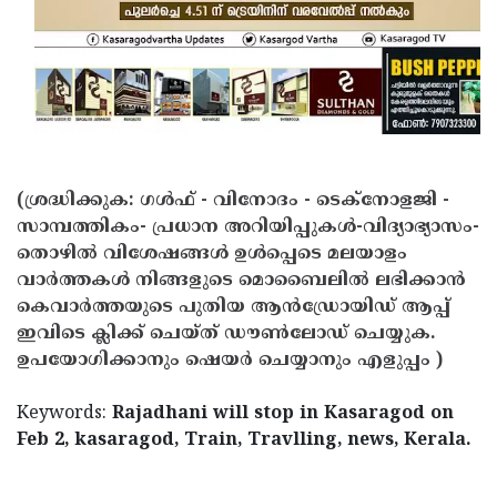
(ശ്രദ്ധിക്കുക: ഗൾഫ് - വിനോദം - ടെക്നോളജി -
സാമ്പത്തികം- പ്രധാന അറിയിപ്പുകൾ-വിദ്യാഭ്യാസം-
തൊഴിൽ വിശേഷങ്ങൾ ഉൾപ്പെടെ മലയാളം
വാർത്തകൾ നിങ്ങളുടെ മൊബൈലിൽ ലഭിക്കാൻ
കെവാർത്തയുടെ പുതിയ ആൻഡ്രോയിഡ് ആപ്പ്
ഇവിടെ ക്ലിക്ക് ചെയ്ത് ഡൗൺലോഡ് ചെയ്യുക.
ഉപയോഗിക്കാനും ഷെയർ ചെയ്യാനും എളുപ്പം )
Keywords:
Rajadhani will stop in Kasaragod on
Feb 2, kasaragod, Train, Travlling, news, Kerala.