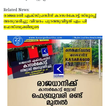
Updates
Assembly
Kerala
Related News:
Polls
Local
Look
രാജധാനി എക്‌സ്പ്രസിന് കാസര്‍കോട്ട് സ്‌റ്റോപ്പ്
അനുവദിച്ചു; വിവരം പുറത്തുവിട്ടത് എം പി
Body
Back
ഫേസ്ബുക്കിലൂടെ
Election
2025