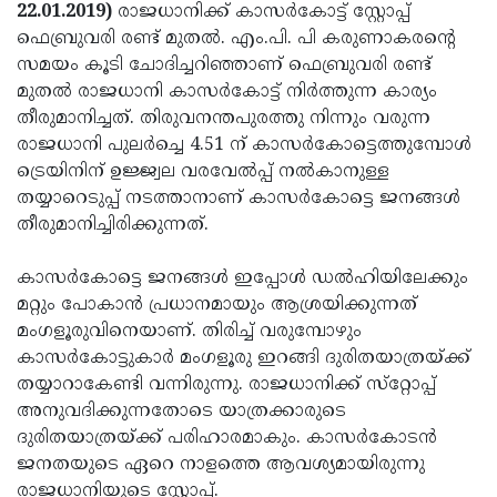
Election
Maha
22.01.2019)
രാജധാനിക്ക് കാസര്‍കോട്ട് സ്റ്റോപ്പ്
ഫെബ്രുവരി രണ്ട് മുതല്‍. എം.പി. പി കരുണാകരന്റെ
Shivarathri
International
സമയം കൂടി ചോദിച്ചറിഞ്ഞാണ് ഫെബ്രുവരി രണ്ട്
Women's
Anti-
മുതല്‍ രാജധാനി കാസര്‍കോട്ട് നിര്‍ത്തുന്ന കാര്യം
തീരുമാനിച്ചത്. തിരുവനന്തപുരത്തു നിന്നും വരുന്ന
Day
Drug
Attukal
രാജധാനി പുലര്‍ച്ചെ 4.51 ന് കാസര്‍കോട്ടെത്തുമ്പോള്‍
Campaign
Pongala
Holi
ട്രെയിനിന് ഉജ്ജ്വല വരവേല്‍പ്പ് നല്‍കാനുള്ള
തയ്യാറെടുപ്പ് നടത്താനാണ് കാസര്‍കോട്ടെ ജനങ്ങള്‍
2025
2025
IPL
തീരുമാനിച്ചിരിക്കുന്നത്.
2025
Eid
കാസര്‍കോട്ടെ ജനങ്ങള്‍ ഇപ്പോള്‍ ഡല്‍ഹിയിലേക്കും
Al-
Waqf
മറ്റും പോകാന്‍ പ്രധാനമായും ആശ്രയിക്കുന്നത്
Fitr
Bill
Vishu
മംഗളൂരുവിനെയാണ്. തിരിച്ച് വരുമ്പോഴും
കാസര്‍കോട്ടുകാര്‍ മംഗളൂരു ഇറങ്ങി ദുരിതയാത്രയ്ക്ക്
2025
Controversy
Festival
Good
തയ്യാറാകേണ്ടി വന്നിരുന്നു. രാജധാനിക്ക് സ്‌റ്റോപ്പ്
2025
Friday
Easter
അനുവദിക്കുന്നതോടെ യാത്രക്കാരുടെ
ദുരിതയാത്രയ്ക്ക് പരിഹാരമാകും. കാസര്‍കോടന്‍
Observance
Sunday
By-
ജനതയുടെ ഏറെ നാളത്തെ ആവശ്യമായിരുന്നു
2025
2025
Election
Bihar
രാജധാനിയുടെ സ്റ്റോപ്പ്.