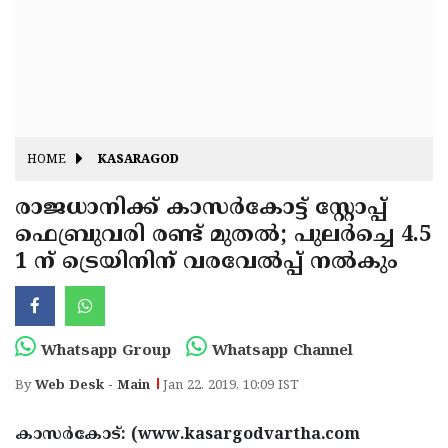
Fitr
May
Day
Eid
Al
Independence
Ad'ha
Day
Onam
HOME
KASARAGOD
J&K
State
രാജധാനിക്ക് കാസര്‍കോട്ട് സ്റ്റോപ്പ്
Haryana
ഫെബ്രുവരി രണ്ട് മുതല്‍; പുലര്‍ച്ചെ 4.5
Assembly
State
Diwali
1 ന് ട്രെയിനിന് വരവേല്‍പ്പ് നല്‍കും
Elections
Assembly
Christmas
Elections
New-
Year
Republic
Whatsapp Group
Whatsapp Channel
Day
Budget
By
Web Desk - Main
Jan 22, 2019, 10:09 IST
Delhi
കാസര്‍കോട്: (www.kasargodvartha.com