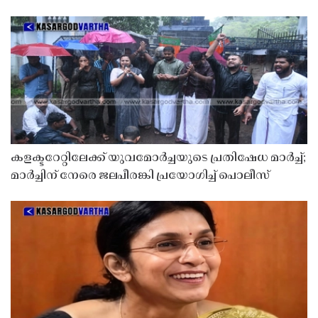
കളക്ടറേറ്റിലേക്ക് യുവമോർച്ചയുടെ പ്രതിഷേധ മാർച്ച്;
മാർച്ചിന് നേരെ ജലപീരങ്കി പ്രയോഗിച്ച് പൊലീസ്