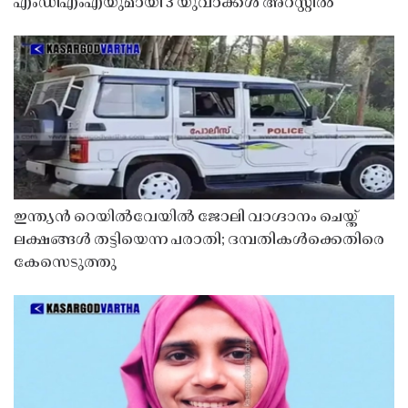
എംഡിഎംഎയുമായി 3 യുവാക്കൾ അറസ്റ്റിൽ
ഇന്ത്യൻ റെയിൽവേയിൽ ജോലി വാഗ്ദാനം ചെയ്ത്
ലക്ഷങ്ങൾ തട്ടിയെന്ന പരാതി; ദമ്പതികൾക്കെതിരെ
കേസെടുത്തു