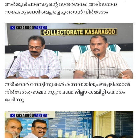
അർജുൻ പാണ്ഡ്യൻ്റെ സന്ദർശനം; അടിസ്ഥാന
സൗകര്യങ്ങൾ മെച്ചപ്പെടുത്താൻ നിർദേശം
സർക്കാർ നോട്ടീസുകൾ കന്നഡയിലും അച്ചടിക്കാൻ
നിർദേശം; ഭാഷാ ന്യൂനപക്ഷ ജില്ലാ കമ്മിറ്റി യോഗം
ചേർന്നു