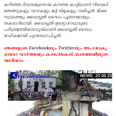
കഴിഞ്ഞ ദിവസമുണ്ടായ കനത്ത കാറ്റിലാണ് നിരവധി
Updates
Assembly
Kerala
തെങ്ങുകളും വാഴകളും മറ്റ് വിളകളും നശിച്ചത്. മിക്ക
Polls
Local
Look
സ്ഥലത്തും വൈദ്യുതി ബന്ധം പൂര്‍ണമായും
തകരാറിലായി. വൈദ്യുതി ഉദ്യോഗസ്ഥരുടെ
Body
Back
പരിശ്രമത്തിനൊടുവിലാണ് വൈദ്യുതി ബന്ധം
Election
2025
ഭാഗികമായി പുനഃസ്ഥാപിച്ചത്.
ഞങ്ങളുടെ
Facebook
ലും
Twitter
ലും അംഗമാകൂ.
ഓരോ വാര്‍ത്തയും കാസര്‍കോട് വാര്‍ത്തയിലൂടെ
അറിയാം.