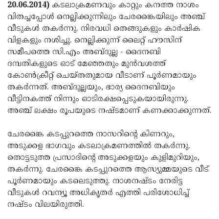
Election
Maha
20.06.2014)
കടലാക്രമണവും കാറ്റും കനത്ത നാശം
വിതച്ചപ്പോള്‍ നെല്ലിക്കുന്നിലും ചേരങ്കൈയിലും അഞ്ച്
Shivarathri
International
വീടുകള്‍ തകര്‍ന്നു. നിരവധി തെങ്ങുകളും കാര്‍ഷിക
Women's
Anti-
വിളകളും നശിച്ചു. നെല്ലിക്കുന്ന് ലൈറ്റ് ഹൗസിന്
സമീപത്തെ സി.എം അബ്ദുല്ല - ദൈനബി
Day
Drug
Attukal
ദമ്പതികളുടെ ഓട് മേഞ്ഞതും മുന്‍വശത്ത്
Campaign
Pongala
Holi
കോണ്‍ക്രീറ്റ് ചെയ്തതുമായ വീടാണ് പൂര്‍ണമായും
തകര്‍ന്നത്. അബ്ദുല്ലയും, ഭാര്യ ദൈനബിയും
2025
2025
IPL
വീട്ടിനകത്ത് നിന്നും ഓടിരക്ഷപ്പെടുകയായിരുന്നു.
2025
Eid
അഞ്ച് ലക്ഷം രൂപയുടെ നഷ്ടമാണ് കണക്കാക്കുന്നത്.
Al-
Waqf
ചേരങ്കൈ കടപ്പുറത്തെ നാസറിന്റെ കിണറും,
Fitr
Bill
Vishu
അടുക്കള ഭാഗവും കടലാക്രമണത്തില്‍ തകര്‍ന്നു.
തൊട്ടടുത്ത പ്രസാദിന്റെ അടുക്കളയും കുളിമുറിയും,
2025
Controversy
Festival
Good
തകര്‍ന്നു. ചേരങ്കൈ കടപ്പുറത്തെ ആസ്യുമ്മയുടെ വീട്
2025
Friday
Easter
പൂര്‍ണമായും കടലെടുത്തു. നാശനഷ്ടം നേരിട്ട
വീടുകള്‍ റവന്യൂ അധികൃതര്‍ എത്തി പരിശോധിച്ച്
Observance
Sunday
By-
നഷ്ടം വിലയിരുത്തി.
2025
2025
Election
Bihar