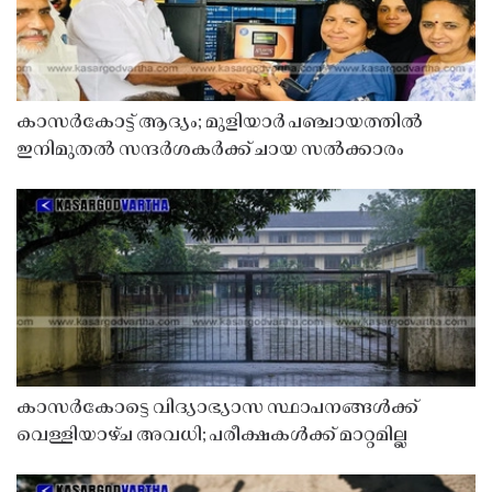
കാസർകോട്ട് ആദ്യം; മുളിയാർ പഞ്ചായത്തിൽ
ഇനിമുതൽ സന്ദർശകർക്ക് ചായ സൽക്കാരം
കാസർകോട്ടെ വിദ്യാഭ്യാസ സ്ഥാപനങ്ങൾക്ക്
വെള്ളിയാഴ്ച അവധി; പരീക്ഷകൾക്ക് മാറ്റമില്ല