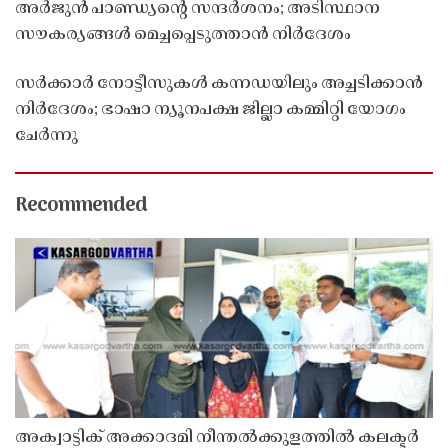
അർജുൻ പാണ്ഡ്യൻ്റെ സന്ദർശനം; അടിസ്ഥാന
സൗകര്യങ്ങൾ മെച്ചപ്പെടുത്താൻ നിർദേശം
സർക്കാർ നോട്ടീസുകൾ കന്നഡയിലും അച്ചടിക്കാൻ
നിർദേശം; ഭാഷാ ന്യൂനപക്ഷ ജില്ലാ കമ്മിറ്റി യോഗം
ചേർന്നു
Recommended
അക്വാട്ടിക് അക്കാദമി നീന്തൽക്കുളത്തിൽ കലക്ടർ