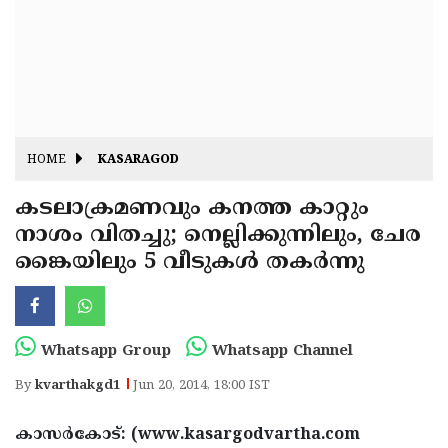
Fitr
May
Day
Eid
Al
Independence
Ad'ha
Day
Onam
HOME
KASARAGOD
J&K
State
കടലാക്രമണവും കനത്ത കാറ്റും
Haryana
നാശം വിതച്ചു; നെല്ലിക്കുന്നിലും, ചേര
Assembly
State
Diwali
ങ്കൈയിലും 5 വീടുകള്‍ തകര്‍ന്നു
Elections
Assembly
Christmas
Elections
New-
Year
Republic
Whatsapp Group
Whatsapp Channel
Day
Budget
By
kvarthakgd1
Jun 20, 2014, 18:00 IST
Delhi
കാസര്‍കോട്: (www.kasargodvartha.com