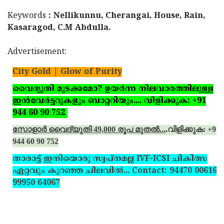
Keywords
: Nellikunnu, Cherangai, House, Rain,
Kasaragod, C.M Abdulla.
Advertisement:
City Gold | Glow of Purity
വൈദ്യുതി മുടക്കമോ? ഉയര്‍ന്ന നിലവാരത്തിലുള്ള
ഇന്‍വേര്‍ട്ടറുകളും ബാറ്ററിയും.... വിളിക്കുക: +91
944 60 90 752
സോളാര്‍ വൈദ്യുതി 49,000 രൂപ മുതല്‍...
.
വിളിക്കുക: +91
944 60 90 752
താരാട്ട് ഇനിയൊരു സ്വപ്‌നമല്ല IVF-ICSI ചികിത്സ
ഏറ്റവും കുറഞ്ഞ ചിലവില്‍... Contact: 94470 00616,
99950 64067