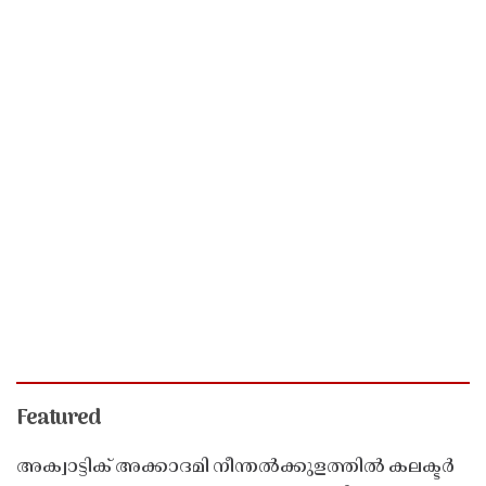
Featured
അക്വാട്ടിക് അക്കാദമി നീന്തൽക്കുളത്തിൽ കലക്ടർ