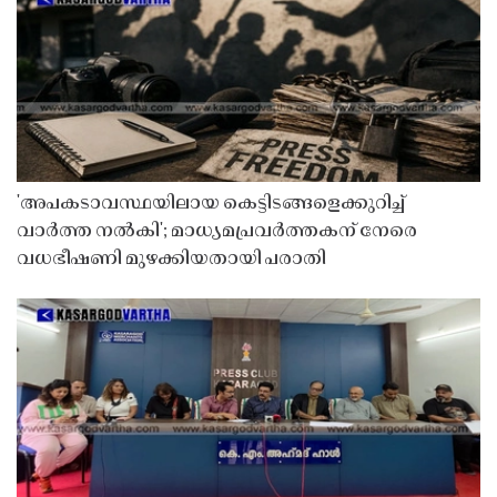
'അപകടാവസ്ഥയിലായ കെട്ടിടങ്ങളെക്കുറിച്ച്
വാർത്ത നൽകി'; മാധ്യമപ്രവർത്തകന് നേരെ
വധഭീഷണി മുഴക്കിയതായി പരാതി