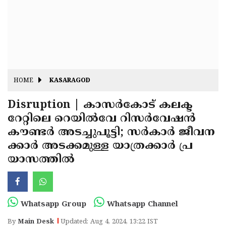
Fitr
May
Day
Eid
Al
Independence
Ad'ha
Day
Onam
HOME
KASARAGOD
J&K
State
Disruption | കാസർകോട് കലക്ട
Haryana
റേറ്റിലെ റെയിൽവേ റിസർവേഷൻ
Assembly
State
Diwali
കൗണ്ടർ അടച്ചുപൂട്ടി; സർകാർ ജീവന
Elections
Assembly
Christmas
ക്കാർ അടക്കമുള്ള യാത്രക്കാർ പ്ര
Elections
യാസത്തിൽ
New-
Year
Republic
Day
Budget
Whatsapp Group
Whatsapp Channel
Delhi
By
Main Desk
Updated: Aug 4, 2024, 13:22 IST