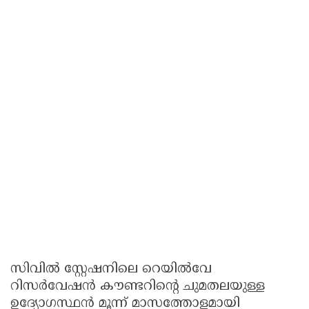
സിവിൽ സ്റ്റേഷനിലെ റെയിൽവേ
റിസർവേഷൻ കൗണ്ടറിന്റെ ചുമതലയുള്ള
ഉദ്യോഗസ്ഥൻ മൂന്ന് മാസത്തോളമായി