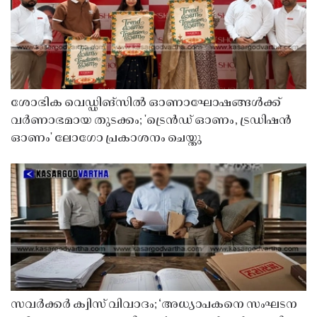
ശോഭിക വെഡ്ഡിങ്സിൽ ഓണാഘോഷങ്ങൾക്ക്
വർണാഭമായ തുടക്കം; 'ട്രെൻഡ് ഓണം, ട്രഡിഷൻ
ഓണം' ലോഗോ പ്രകാശനം ചെയ്തു
സവർക്കർ ക്വിസ് വിവാദം; ‘അധ്യാപകനെ സംഘടന