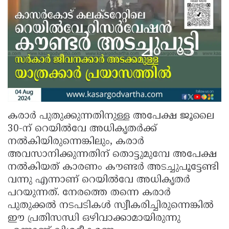
കരാർ പുതുക്കുന്നതിനുള്ള അപേക്ഷ ജൂലൈ
30-ന് റെയിൽവേ അധികൃതർക്ക്
നൽകിയിരുന്നെങ്കിലും, കരാർ
അവസാനിക്കുന്നതിന് തൊട്ടുമുമ്പേ അപേക്ഷ
നൽകിയത് കാരണം കൗണ്ടർ അടച്ചുപൂട്ടേണ്ടി
വന്നു എന്നാണ് റെയിൽവേ അധികൃതർ
പറയുന്നത്. നേരത്തെ തന്നെ കരാർ
പുതുക്കൽ നടപടികൾ സ്വീകരിച്ചിരുന്നെങ്കിൽ
ഈ പ്രതിസന്ധി ഒഴിവാക്കാമായിരുന്നു