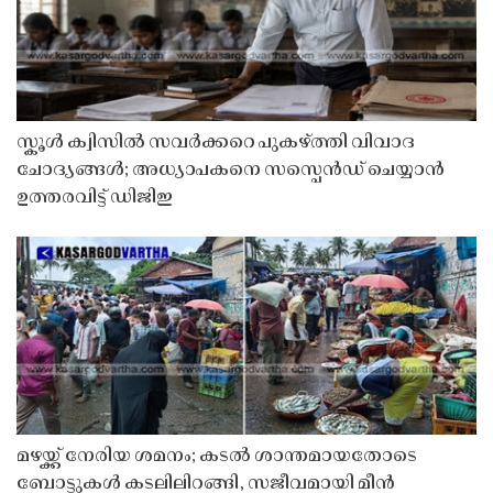
സ്കൂൾ ക്വിസിൽ സവർക്കറെ പുകഴ്ത്തി വിവാദ
ചോദ്യങ്ങൾ; അധ്യാപകനെ സസ്പെൻഡ് ചെയ്യാൻ
ഉത്തരവിട്ട് ഡിജിഇ
മഴയ്ക്ക് നേരിയ ശമനം; കടൽ ശാന്തമായതോടെ
ബോട്ടുകൾ കടലിലിറങ്ങി, സജീവമായി മീൻ