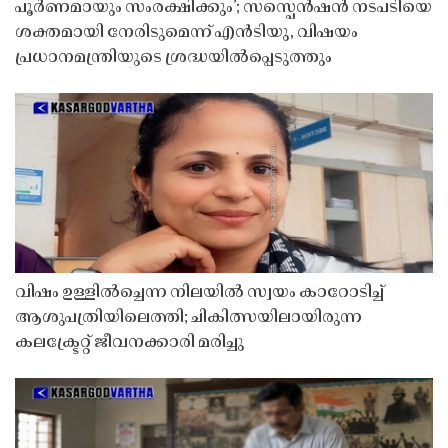
പൂർണമായും സംരക്ഷിക്കും’; സസ്പെൻഷൻ നടപടിയെ
ശക്തമായി നേരിടുമെന്ന് എൻടിയു, വിഷയം
പ്രധാനമന്ത്രിയുടെ ശ്രദ്ധയിൽപ്പെടുത്തും
വിഷം ഉള്ളിൽച്ചെന്ന നിലയിൽ സ്വയം കാറോടിച്ച്
ആശുപത്രിയിലെത്തി; ചികിത്സയിലായിരുന്ന
കലക്ട്രേറ്റ് ജീവനക്കാരി മരിച്ചു