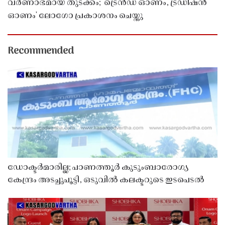
വർണാഭമായ തുടക്കം; 'ട്രെൻഡ് ഓണം, ട്രഡിഷൻ
ഓണം' ലോഗോ പ്രകാശനം ചെയ്തു
Recommended
ഡോക്ടർമാരില്ല; പാണത്തൂർ കുടുംബാരോഗ്യ
കേന്ദ്രം അടച്ചുപൂട്ടി, ഒടുവിൽ കലക്ടറുടെ ഇടപെടൽ