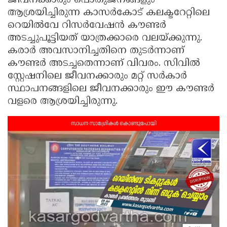
ജീവനക്കാരും പൊതുജനങ്ങളും
ആശ്രയിച്ചിരുന്ന കാസർകോട് കലക്ടറേറ്റിലെ
Updates
Assembly
Kerala
റെയിൽവേ റിസർവേഷൻ കൗണ്ടർ
Polls
Local
Look
അടച്ചുപൂട്ടിയത് യാത്രക്കാരെ വലയ്ക്കുന്നു.
Body
Back
കരാർ അവസാനിച്ചതിനെ തുടർന്നാണ്
കൗണ്ടർ അടച്ചതെന്നാണ് വിവരം. സിവിൽ
Election
2025
സ്റ്റേഷനിലെ ജീവനക്കാരും മറ്റ് സർകാർ
സ്ഥാപനങ്ങളിലെ ജീവനക്കാരും ഈ കൗണ്ടർ
വളരെ ആശ്രയിച്ചിരുന്നു.