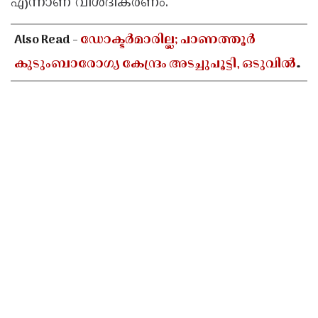
എന്നാണ് വിശദീകരണം.
Also Read -
ഡോക്ടർമാരില്ല; പാണത്തൂർ
കുടുംബാരോഗ്യ കേന്ദ്രം അടച്ചുപൂട്ടി, ഒടുവിൽ
കലക്ടറുടെ ഇടപെടൽ