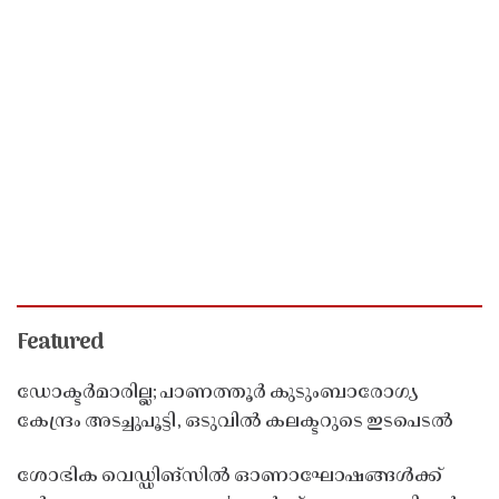
Featured
ഡോക്ടർമാരില്ല; പാണത്തൂർ കുടുംബാരോഗ്യ
കേന്ദ്രം അടച്ചുപൂട്ടി, ഒടുവിൽ കലക്ടറുടെ ഇടപെടൽ
ശോഭിക വെഡ്ഡിങ്സിൽ ഓണാഘോഷങ്ങൾക്ക്