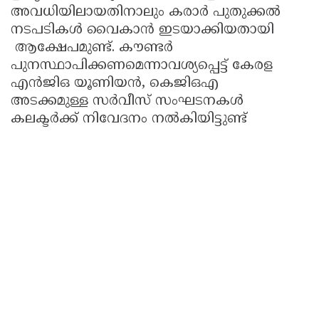
അവധിയിലായതിനാലും കരാർ പുതുക്കൽ
നടപടികൾ വൈകാൻ ഇടയാക്കിയതായി
ആക്ഷേപമുണ്ട്. കൗണ്ടർ
പുനസ്ഥാപിക്കണമെന്നാവശ്യപ്പെട്ട് കേരള
എൻജിഒ യൂണിയൻ, കെജിഒഎ
അടക്കമുള്ള സർവീസ് സംഘടനകൾ
കലക്ടർക്ക് നിവേദനം നൽകിയിട്ടുണ്ട്