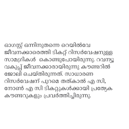
ഓഗസ്റ്റ് ഒന്നിനുതന്നെ റെയിൽവേ
ജീവനക്കാരെത്തി ടികറ്റ് റിസർവേഷനുള്ള
സാമഗ്രികൾ കൊണ്ടുപോയിരുന്നു. റവന്യൂ
വകുപ്പ് ജീവനക്കാരായിരുന്നു കൗണ്ടറിൽ
ജോലി ചെയ്തിരുന്നത്. സാധാരണ
റിസര്‍വേഷന് പുറമെ തത്കാല്‍ എ സി,
നോണ്‍ എ സി ടികറ്റുകള്‍ക്കായി പ്രത്യേക
കൗണ്ടറുകളും പ്രവർത്തിച്ചിരുന്നു.