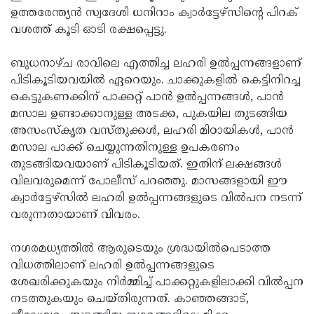
ഉത്തരേന്ത്യന്‍ സ്വദേശി ധനിറാം ക്വാര്‍ട്ടേഴ്സിന്റെ പിറക്
Updates
Assembly
Kerala
വശത്ത് കൂടി ഓടി രക്ഷപ്പെട്ടു.
Polls
Local
Look
ബുധനാഴ്ച രാവിലെ എത്തിച്ച ലഹരി ഉല്‍പ്പന്നങ്ങളാണ്
Body
Back
പിടികൂടിയവയില്‍ ഏറെയും. ചാക്കുകളില്‍ കെട്ടിനിറച്ച
Election
2025
കെട്ടുകണക്കിന് പാക്കറ്റ് പാന്‍ ഉല്‍പ്പന്നങ്ങള്‍, പാന്‍
മസാല ഉണ്ടാക്കാനുള്ള അടക്ക, പുകയില തുടങ്ങിയ
അസംസ്‌കൃത വസ്തുക്കള്‍, ലഹരി മിഠായികള്‍, പാന്‍
മസാല പാക്ക് ചെയ്യുന്നതിനുള്ള ഉപകരണം
തുടങ്ങിയവയാണ് പിടികൂടിയത്. ഇതിന് ലക്ഷങ്ങള്‍
വിലവരുമെന്ന് പോലീസ് പറഞ്ഞു. മാസങ്ങളായി ഈ
ക്വാര്‍ട്ടേഴ്സില്‍ ലഹരി ഉല്‍പ്പന്നങ്ങളുടെ വില്‍പന നടന്ന്
വരുന്നതായാണ് വിവരം.
നഗരമധ്യത്തില്‍ ആരുടെയും ശ്രദ്ധയില്‍പെടാത്ത
വിധത്തിലാണ് ലഹരി ഉല്‍പ്പന്നങ്ങളുടെ
ശേഖരിക്കുകയും നിര്‍മ്മിച്ച് പാക്കറ്റുകളിലാക്കി വില്‍പ്പന
നടത്തുകയും ചെയ്തിരുന്നത്. കാഞ്ഞങ്ങാട്,