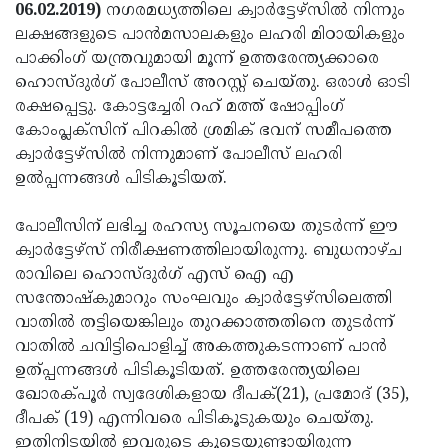
Election
Maha
06.02.2019)
നഗരമധ്യത്തിലെ ക്വാര്‍ട്ടേഴ്സില്‍ നിന്നും
ലക്ഷങ്ങളുടെ പാന്‍മസാലകളും ലഹരി മിഠായികളും
Shivarathri
International
പാക്കിംഗ് യന്ത്രവുമായി മൂന്ന് ഉത്തരേന്ത്യക്കാരെ
Women's
Anti-
ഹൊസ്ദുര്‍ഗ് പോലീസ് അറസ്റ്റ് ചെയ്തു. ഒരാള്‍ ഓടി
രക്ഷപ്പെട്ടു. കോട്ടച്ചേരി റഹ് മത്ത് ഷോപ്പിംഗ്
Day
Drug
Attukal
കോംപ്ലക്സിന് പിറകില്‍ ശ്രമിക് ഭവന് സമീപത്തെ
Campaign
Pongala
Holi
ക്വാര്‍ട്ടേഴ്സില്‍ നിന്നുമാണ് പോലീസ് ലഹരി
ഉല്‍പ്പന്നങ്ങള്‍ പിടികൂടിയത്.
2025
2025
IPL
2025
Eid
പോലീസിന് ലഭിച്ച രഹസ്യ സൂചനയെ തുടര്‍ന്ന് ഈ
ക്വാര്‍ട്ടേഴ്സ് നിരീക്ഷണത്തിലായിരുന്നു. ബുധനാഴ്ച
Al-
Waqf
രാവിലെ ഹൊസ്ദുര്‍ഗ് എസ് ഐ എ
Fitr
Bill
Vishu
സന്തോഷ്‌കുമാറും സംഘവും ക്വാര്‍ട്ടേഴ്സിലെത്തി
വാതില്‍ തട്ടിയെങ്കിലും തുറക്കാത്തതിനെ തുടര്‍ന്ന്
2025
Controversy
Festival
Good
വാതില്‍ ചവിട്ടിപൊളിച്ച് അകത്തുകടന്നാണ് പാന്‍
2025
Friday
Easter
ഉത്പ്പന്നങ്ങള്‍ പിടികൂടിയത്. ഉത്തരേന്ത്യയിലെ
ഖോരക്പൂര്‍ സ്വദേശികളായ ദീപക്(21), പ്രമോദ് (35),
Observance
Sunday
By-
ദീപക് (19) എന്നിവരെ പിടികൂടുകയും ചെയ്തു.
2025
2025
Election
Bihar
ഇതിനിടയില്‍ ഇവരുടെ കൂടെയുണ്ടായിരുന്ന