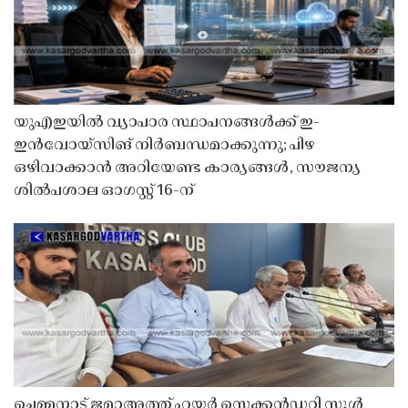
യുഎഇയിൽ വ്യാപാര സ്ഥാപനങ്ങൾക്ക് ഇ-
ഇൻവോയ്സിങ് നിർബന്ധമാക്കുന്നു; പിഴ
ഒഴിവാക്കാൻ അറിയേണ്ട കാര്യങ്ങൾ, സൗജന്യ
ശിൽപശാല ഓഗസ്റ്റ് 16-ന്
ചെമ്മനാട് ജമാഅത്ത് ഹയർ സെക്കൻഡറി സ്കൂൾ