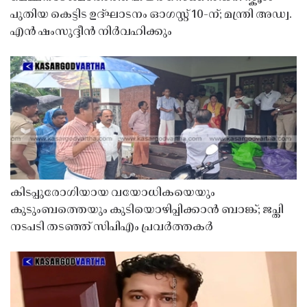
പുതിയ കെട്ടിട ഉദ്ഘാടനം ഓഗസ്റ്റ് 10-ന്; മന്ത്രി അഡ്വ.
എൻ ഷംസുദ്ദീൻ നിർവഹിക്കും
കിടപ്പുരോഗിയായ വയോധികയെയും
കുടുംബത്തെയും കുടിയൊഴിപ്പിക്കാൻ ബാങ്ക്; ജപ്തി
നടപടി തടഞ്ഞ് സിപിഎം പ്രവർത്തകർ