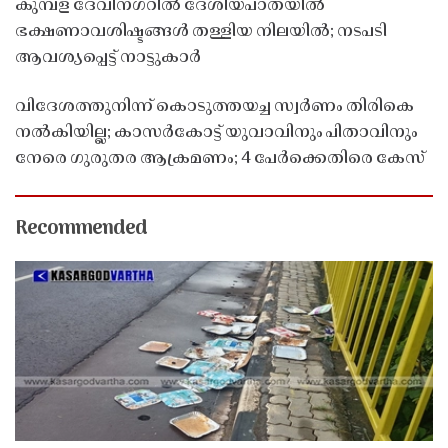
കുമ്പള ദേവീനഗറിൽ ദേശീയപാതയിൽ
ഭക്ഷണാവശിഷ്ടങ്ങൾ തള്ളിയ നിലയിൽ; നടപടി
ആവശ്യപ്പെട്ട് നാട്ടുകാർ
വിദേശത്തുനിന്ന് കൊടുത്തയച്ച സ്വർണം തിരികെ
നൽകിയില്ല; കാസർകോട്ട് യുവാവിനും പിതാവിനും
നേരെ ഗുരുതര ആക്രമണം; 4 പേർക്കെതിരെ കേസ്
Recommended