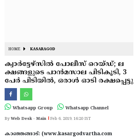
Fitr
May
Day
Eid
Al
Independence
Ad'ha
Day
Onam
HOME
KASARAGOD
J&K
State
ക്വാര്‍ട്ടേഴ്സില്‍ പോലീസ് റെയ്ഡ്; ല
Haryana
ക്ഷങ്ങളുടെ പാന്‍മസാല പിടികൂടി, 3
Assembly
State
Diwali
പേർ പിടിയില്‍, ഒരാള്‍ ഓടി രക്ഷപ്പെട്ടു
Elections
Assembly
Christmas
Elections
New-
Year
Republic
Whatsapp Group
Whatsapp Channel
Day
Budget
By
Web Desk - Main
Feb 6, 2019, 16:20 IST
Delhi
കാഞ്ഞങ്ങാട്: (www.kasargodvartha.com