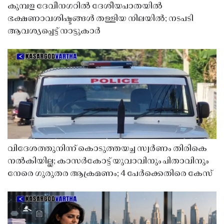
കുമ്പള ദേവീനഗറിൽ ദേശീയപാതയിൽ
ഭക്ഷണാവശിഷ്ടങ്ങൾ തള്ളിയ നിലയിൽ; നടപടി
ആവശ്യപ്പെട്ട് നാട്ടുകാർ
വിദേശത്തുനിന്ന് കൊടുത്തയച്ച സ്വർണം തിരികെ
നൽകിയില്ല; കാസർകോട്ട് യുവാവിനും പിതാവിനും
നേരെ ഗുരുതര ആക്രമണം; 4 പേർക്കെതിരെ കേസ്