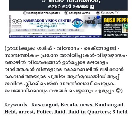
(ശ്രദ്ധിക്കുക: ഗൾഫ് - വിനോദം - ടെക്നോളജി -
സാമ്പത്തികം- പ്രധാന അറിയിപ്പുകൾ-വിദ്യാഭ്യാസം-
തൊഴിൽ വിശേഷങ്ങൾ ഉൾപ്പെടെ മലയാളം
വാർത്തകൾ നിങ്ങളുടെ മൊബൈലിൽ ലഭിക്കാൻ
കെവാർത്തയുടെ പുതിയ ആൻഡ്രോയിഡ് ആപ്പ്
ഇവിടെ ക്ലിക്ക് ചെയ്ത് ഡൗൺലോഡ് ചെയ്യുക.
ഉപയോഗിക്കാനും ഷെയർ ചെയ്യാനും എളുപ്പം 😊)
Keywords:
Kasaragod, Kerala, news, Kanhangad,
Held, arrest, Police, Raid, Raid in Quarters; 3 held
< !- START disable copy paste -->