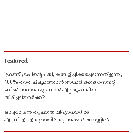
Featured
'ഫ്രണ്ട്' ട്രംപിന്റെ ചതി, കബളിപ്പിക്കപ്പെടുന്നത് ഇന്ത്യ;
100% താരിഫ് ചുമത്താൻ അമേരിക്കൻ സെനറ്റ്
ബിൽ പാസാക്കുമ്പോൾ ഏറ്റവും വലിയ
തിരിച്ചടിയാർക്ക്?
ഓപ്പറേഷൻ തൂഫാൻ; വിദ്യാനഗറിൽ
എംഡിഎംഎയുമായി 3 യുവാക്കൾ അറസ്റ്റിൽ