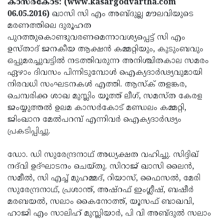
കാസര്‍കോട്: (www.kasargodvartha.com
Election
Maha
06.05.2016)
ഖാസി സി എം അബ്ദുല്ല മൗലവിയുടെ
Shivarathri
International
മരണത്തിലെ ദുരൂഹത
പുറത്തുകൊണ്ടുവരണമെന്നാവശ്യപ്പെട്ട് സി എം
Women's
Anti-
ഉസ്താദ് ജനകീയ ആക്ഷന്‍ കമ്മറ്റിയും, കുടുംബവും
Day
Drug
Attukal
ഒപ്പുമരച്ചുവട്ടില്‍ നടത്തിവരുന്ന അനിശ്ചിതകാല സമരം
ഏഴാം ദിവസം പിന്നിടുമ്പോള്‍ ഐക്യദാര്‍ഢ്യവുമായി
Campaign
Pongala
Holi
നിരവധി സംഘടനകള്‍ എത്തി. ആസ്‌ക് തളങ്കര,
2025
2025
IPL
ചെമ്പരിക്ക ശാഖ മുസ്ലിം യൂത്ത് ലീഗ്, സമസ്ത കേരള
ജംയ്യുത്തല്‍ ഉലമ കാസര്‍കോട് മണ്ഡലം കമ്മറ്റി,
2025
Eid
ജിംഖാന മേല്‍പറമ്പ് എന്നിവര്‍ ഐക്യദാര്‍ഢ്യം
Al-
Waqf
പ്രകടിപ്പിച്ചു.
Fitr
Bill
Vishu
ഡോ. ഡി സുരേന്ദ്രനാഥ് അധ്യക്ഷത വഹിച്ചു. സിദ്ദിഖ്
2025
Controversy
Festival
Good
നദ്‌വി ഉദ്ഘാടനം ചെയ്തു. സിറാജ് ഖാസി ലൈന്‍,
സമീല്‍, സി എച്ച് മുഹമ്മദ്, റിയാസ്, ഫൈസല്‍, മേരി
2025
Friday
Easter
സുരേന്ദ്രനാഥ്, പ്രശാന്ത്, അഷ്‌റഫ് ഇംഗ്ലീഷ്, ബഷീര്‍
Observance
Sunday
By-
മരബയല്‍, സലാം കൈനോത്ത്, യൂസഫ് ബാഖവി,
2025
ഹാജി എം സാലിഹ് മുസ്ലിയാര്‍, പി വി അബ്ദുല്‍ സലാം
2025
Election
Bihar