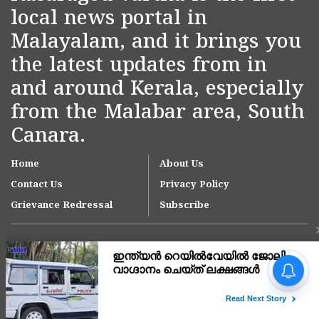
local news portal in
Malayalam, and it brings you
the latest updates from in
and around Kerala, especially
from the Malabar area, South
Canara.
Home
About Us
Contact Us
Privacy Policy
Grievance Redressal
Subscribe
നീലേശ്വരം ആനച്ചാലിൽ
ഇഴജന്തുക്കളുടെ താവളമായി
ഇ എം എസ് ടൗൺഹാൾ
പരിസരം; ദുരിതം പേറി
Copyright © 2007-
2026
Kasargodvartha
നാട്ടുകാർ