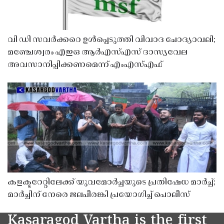
വി ഡി സവർക്കറെ ഉൾപ്പെടുത്തി വിവാദ ചോദ്യാവലി;
മഞ്ചേശ്വരം എഇഒ ആർഎസ്എസ് ദാസ്യവേല
അവസാനിപ്പിക്കണമെന്ന് എംഎസ്എഫ്
കളക്ടറേറ്റിലേക്ക് യുവമോർച്ചയുടെ പ്രതിഷേധ മാർച്ച്;
മാർച്ചിന് നേരെ ജലപീരങ്കി പ്രയോഗിച്ച് പൊലീസ്
Kasaragod Vartha is the first