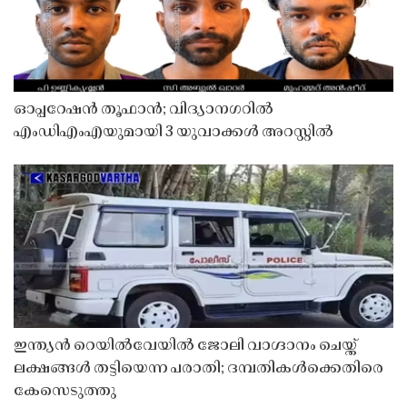
ഓപ്പറേഷൻ തൂഫാൻ; വിദ്യാനഗറിൽ
എംഡിഎംഎയുമായി 3 യുവാക്കൾ അറസ്റ്റിൽ
ഇന്ത്യൻ റെയിൽവേയിൽ ജോലി വാഗ്ദാനം ചെയ്ത്
ലക്ഷങ്ങൾ തട്ടിയെന്ന പരാതി; ദമ്പതികൾക്കെതിരെ
കേസെടുത്തു