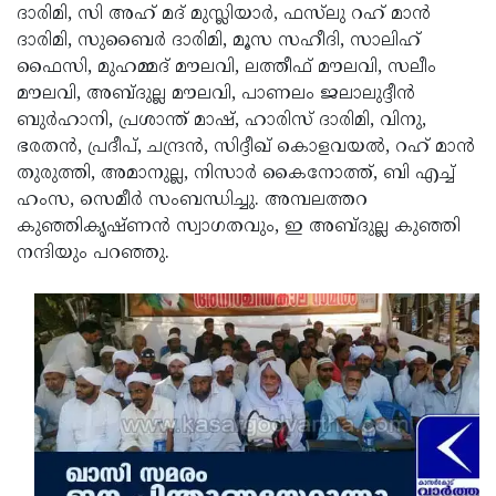
ദാരിമി, സി അഹ് മദ് മുസ്ലിയാര്‍, ഫസ്‌ലു റഹ് മാന്‍
Updates
Assembly
Kerala
ദാരിമി, സുബൈര്‍ ദാരിമി, മൂസ സഹീദി, സാലിഹ്
ഫൈസി, മുഹമ്മദ് മൗലവി, ലത്തീഫ് മൗലവി, സലീം
Polls
Local
Look
മൗലവി, അബ്ദുല്ല മൗലവി, പാണലം ജലാലുദ്ദീന്‍
Body
Back
ബുര്‍ഹാനി, പ്രശാന്ത് മാഷ്, ഹാരിസ് ദാരിമി, വിനു,
Election
ഭരതന്‍, പ്രദീപ്, ചന്ദ്രന്‍, സിദ്ദീഖ് കൊളവയല്‍, റഹ് മാന്‍
2025
തുരുത്തി, അമാനുല്ല, നിസാര്‍ കൈനോത്ത്, ബി എച്ച്
ഹംസ, സെമീര്‍ സംബന്ധിച്ചു. അമ്പലത്തറ
കുഞ്ഞികൃഷ്ണന്‍ സ്വാഗതവും, ഇ അബ്ദുല്ല കുഞ്ഞി
നന്ദിയും പറഞ്ഞു.