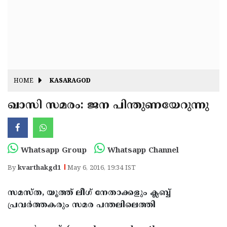
Fitr
May
Day
Eid
Al
Independence
Ad'ha
Day
Onam
HOME
KASARAGOD
J&K
State
ഖാസി സമരം: ജന പിന്തുണയേറുന്നു
Haryana
Assembly
State
Diwali
Elections
Assembly
Christmas
Whatsapp Group
Whatsapp Channel
Elections
New-
By
kvarthakgd1
May 6, 2016, 19:34 IST
Year
Republic
സമസ്ത, യൂത്ത് ലീഗ് നേതാക്കളും ക്ലബ്ബ്
Day
Budget
പ്രവര്‍ത്തകരും സമര പന്തലിലെത്തി
Delhi