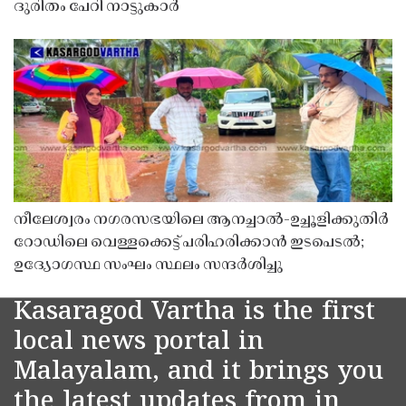
ദുരിതം പേറി നാട്ടുകാർ
നീലേശ്വരം നഗരസഭയിലെ ആനച്ചാൽ-ഉച്ചൂളിക്കുതിർ
റോഡിലെ വെള്ളക്കെട്ട് പരിഹരിക്കാൻ ഇടപെടൽ;
ഉദ്യോഗസ്ഥ സംഘം സ്ഥലം സന്ദർശിച്ചു
Kasaragod Vartha is the first
local news portal in
Malayalam, and it brings you
the latest updates from in