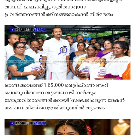
അവധി പ്രഖ്യാപിച്ചു, ദുരിതാശ്വാസ
പ്രവർത്തനങ്ങൾക്ക് സജ്ജമാകാൻ നിർദേശം
ഓണക്കാലത്ത് 1,65,000 മെട്രിക് ടൺ അരി
പൊതുവിതരണ ശൃംഖല വഴി നൽകും;
ഗോത്രവിഭാഗങ്ങൾക്കായി 'സഞ്ചരിക്കുന്ന റേഷൻ
കട' പദ്ധതിക്ക് വെള്ളരിക്കുണ്ടിൽ തുടക്കം