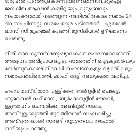
ദുരൂഹത പുറത്തുകൊണ്ടുവരണമെന്നാവശ്യപ്പെട്ട്
Election
Maha
ജനകീയ ആക്ഷന്‍ കമ്മിറ്റിയും കുടുംബവും
Shivarathri
International
സംയുക്തമായി നടത്തുന്ന അനിശ്ചിതകാല സമരം 27
ദിവസം പിന്നിട്ടു. സമരം ഉദുമ പടിഞ്ഞാര്‍ - എരോല്‍
Women's
Anti-
ഖാസി സി മുഹമ്മദ് കുഞ്ഞി മുസ്‌ലിയാര്‍ ഉദ്ഘാടനം
Day
Drug
Attukal
ചെയ്തു.
Campaign
Pongala
Holi
നീതി വൈകുന്നത് മനുഷ്യാവകാശ ലംഘനമാണെന്ന്
2025
2025
IPL
അദ്ദേഹം അഭിപ്രായപ്പെട്ടു. സമരത്തിന് ഐക്യദാര്‍ഢ്യം
നേര്‍ന്നുകൊണ്ട് നിരവധി സംഘടനകളും വ്യക്തികളും
2025
Eid
സമരപന്തലിലെത്തി. ഷാഫി ദേളി അധ്യക്ഷത വഹിച്ചു.
Al-
Waqf
ഹംസ മുസ്‌ലിയാര്‍ പള്ളിക്കര, ബദ്‌റുദ്ദീന്‍ ചെങ്കള,
Fitr
Bill
Vishu
ഹുസൈന്‍ റഹ് മാനി, ബുര്‍ഹാനുദ്ദീന്‍ മൗലവി,
2025
Controversy
Festival
Good
ഇബ്രാഹിം ചെമ്പരിക്ക, അബ്ദുല്‍ സലാം,
അബ്ദുല്ലക്കുഞ്ഞി തുടങ്ങിയവര്‍ സംസാരിച്ചു.
2025
Friday
Easter
അബ്ദുല്‍ ഖാദര്‍ സഅദി സ്വാഗതവും നൗഫല്‍
Observance
Sunday
By-
നന്ദിയും പറഞ്ഞു.
2025
2025
Election
Bihar