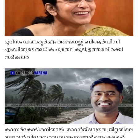
ടൂറിസം ഡയറക്ടർ എം അഞ്ജനയ്ക്ക് ബിആർഡിസി
എംഡിയുടെ അധിക ചുമതല കൂടി; ഉത്തരവിറക്കി
സർക്കാർ
കാസർകോട് ശനിയാഴ്ച ഓറൻജ് ജാഗ്രത; ജില്ലയിലെ
മുഴുവൻ വിദ്യാഭ്യാസ സ്ഥാപനങ്ങൾക്കും കളക്ടർ