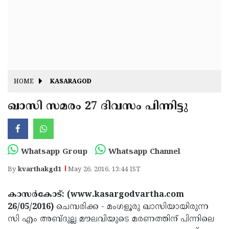
Fitr
May
Day
Eid
Al
Independence
Ad'ha
Day
Onam
HOME
KASARAGOD
J&K
State
ഖാസി സമരം 27 ദിവസം പിന്നിട്ടു
Haryana
Assembly
State
Diwali
Elections
Assembly
Christmas
Whatsapp Group
Whatsapp Channel
Elections
New-
By
kvarthakgd1
May 26, 2016, 13:44 IST
Year
Republic
കാസര്‍കോട്: (www.kasargodvartha.com
Day
Budget
26/05/2016)
ചെമ്പരിക്ക - മംഗളൂരു ഖാസിയായിരുന്ന
Delhi
സി എം അബ്ദുല്ല മൗലവിയുടെ മരണത്തിന് പിന്നിലെ