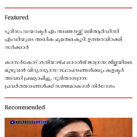
Featured
ടൂറിസം ഡയറക്ടർ എം അഞ്ജനയ്ക്ക് ബിആർഡിസി
എംഡിയുടെ അധിക ചുമതല കൂടി; ഉത്തരവിറക്കി
സർക്കാർ
കാസർകോട് ശനിയാഴ്ച ഓറൻജ് ജാഗ്രത; ജില്ലയിലെ
മുഴുവൻ വിദ്യാഭ്യാസ സ്ഥാപനങ്ങൾക്കും കളക്ടർ
അവധി പ്രഖ്യാപിച്ചു, ദുരിതാശ്വാസ
പ്രവർത്തനങ്ങൾക്ക് സജ്ജമാകാൻ നിർദേശം
Recommended