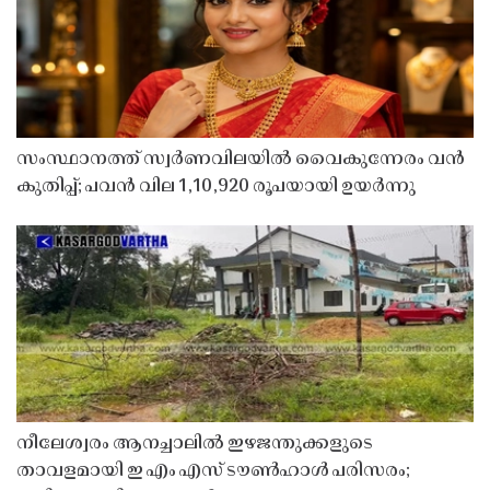
സംസ്ഥാനത്ത് സ്വർണവിലയിൽ വൈകുന്നേരം വൻ
കുതിപ്പ്; പവൻ വില 1,10,920 രൂപയായി ഉയർന്നു
നീലേശ്വരം ആനച്ചാലിൽ ഇഴജന്തുക്കളുടെ
താവളമായി ഇ എം എസ് ടൗൺഹാൾ പരിസരം;