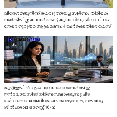
വിദേശത്തുനിന്ന് കൊടുത്തയച്ച സ്വർണം തിരികെ
നൽകിയില്ല; കാസർകോട്ട് യുവാവിനും പിതാവിനും
നേരെ ഗുരുതര ആക്രമണം; 4 പേർക്കെതിരെ കേസ്
യുഎഇയിൽ വ്യാപാര സ്ഥാപനങ്ങൾക്ക് ഇ-
ഇൻവോയ്സിങ് നിർബന്ധമാക്കുന്നു; പിഴ
ഒഴിവാക്കാൻ അറിയേണ്ട കാര്യങ്ങൾ, സൗജന്യ
ശിൽപശാല ഓഗസ്റ്റ് 16-ന്