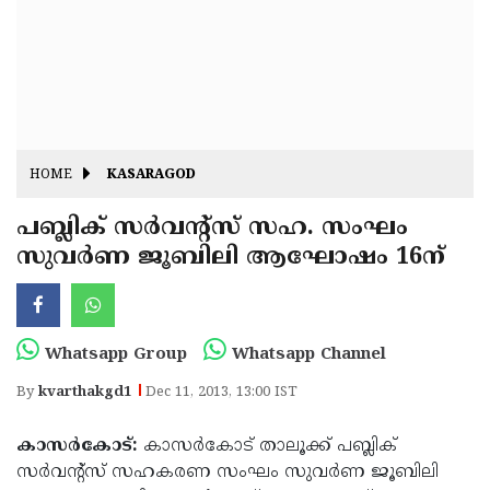
Fitr
May
Day
Eid
Al
Independence
Ad'ha
Day
Onam
HOME
KASARAGOD
J&K
State
പബ്ലിക് സര്‍വന്റ്‌സ് സഹ. സംഘം
Haryana
സുവര്‍ണ ജൂബിലി ആഘോഷം 16ന്
Assembly
State
Diwali
Elections
Assembly
Christmas
Elections
New-
Whatsapp Group
Whatsapp Channel
Year
Republic
By
kvarthakgd1
Dec 11, 2013, 13:00 IST
Day
Budget
കാസര്‍കോട്:
കാസര്‍കോട് താലൂക്ക് പബ്ലിക്
Delhi
സര്‍വന്റ്‌സ് സഹകരണ സംഘം സുവര്‍ണ ജൂബിലി