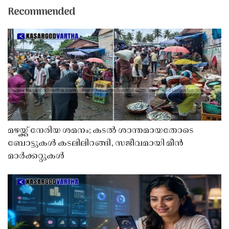
Recommended
മഴയ്ക്ക് നേരിയ ശമനം; കടൽ ശാന്തമായതോടെ
ബോട്ടുകൾ കടലിലിറങ്ങി, സജീവമായി മീൻ
മാർക്കറ്റുകൾ