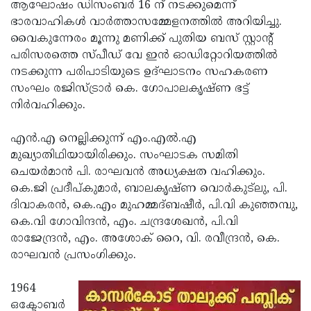
Election
ആഘോഷം ഡിസംബര്‍ 16 ന് നടക്കുമെന്ന്
Maha
ഭാരവാഹികള്‍ വാര്‍ത്താസമ്മേളനത്തില്‍ അറിയിച്ചു.
Shivarathri
International
വൈകുന്നേരം മൂന്നു മണിക്ക് പുതിയ ബസ് സ്റ്റാന്റ്
Women's
പരിസരത്തെ സ്പീഡ് വേ ഇന്‍ ഓഡിറ്റോറിയത്തില്‍
Anti-
നടക്കുന്ന പരിപാടിയുടെ ഉദ്ഘാടനം സഹകരണ
Day
Drug
Attukal
സംഘം രജിസ്ട്രാര്‍ കെ. ഗോപാലകൃഷ്ണ ഭട്ട്
Campaign
Pongala
നിര്‍വഹിക്കും.
Holi
2025
2025
IPL
എന്‍.എ നെല്ലിക്കുന്ന് എം.എല്‍.എ
2025
മുഖ്യാതിഥിയായിരിക്കും. സംഘാടക സമിതി
Eid
ചെയര്‍മാന്‍ പി. രാഘവന്‍ അധ്യക്ഷത വഹിക്കും.
Al-
Waqf
കെ.ജി പ്രദീപ്കുമാര്‍, ബാലകൃഷ്ണ വൊര്‍കുട്‌ലു, പി.
Fitr
Bill
ദിവാകരന്‍, കെ.എം മുഹമ്മദ്ബഷീര്‍, പി.വി കുഞ്ഞമ്പു,
Vishu
കെ.വി ഗോവിന്ദന്‍, എം. ചന്ദ്രശേഖന്‍, പി.വി
2025
Controversy
Festival
Good
രാജേന്ദ്രന്‍, എം. അശോക് റൈ, വി. രവീന്ദ്രന്‍, കെ.
2025
Friday
രാഘവന്‍ പ്രസംഗിക്കും.
Easter
Observance
Sunday
By-
1964
2025
2025
Election
ഒക്ടോബര്‍
Bihar