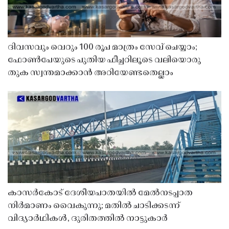
ദിവസവും വെറും 100 രൂപ മാത്രം സേവ് ചെയ്യാം;
ഫോൺപേയുടെ പുതിയ ഫീച്ചറിലൂടെ വലിയൊരു
തുക സ്വന്തമാക്കാൻ അറിയേണ്ടതെല്ലാം
കാസർകോട് ദേശീയപാതയിൽ മേൽനടപ്പാത
നിർമാണം വൈകുന്നു; മതിൽ ചാടിക്കടന്ന്
വിദ്യാർഥികൾ, ദുരിതത്തിൽ നാട്ടുകാർ