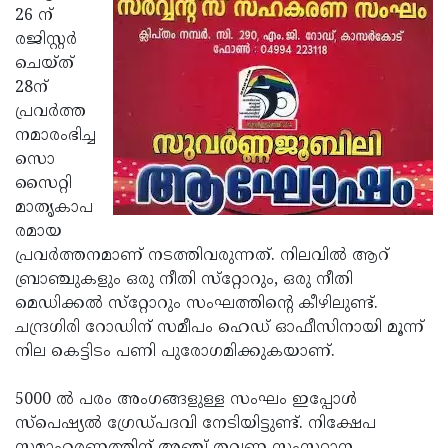
26 ന്
Updates
Assembly
Kerala
രജിസ്റ്റര്‍
Polls
Local
ചെയ്ത്
Look
28ന്
Body
Back
പ്രവര്‍ത്ത
Election
2025
നമാരംഭിച്ച
സൊ
സൈറ്റി
മാതൃകാപ
രമായ
പ്രവര്‍ത്തനമാണ് നടത്തിവരുന്നത്. നിലവില്‍ ആറ്
ബ്രാഞ്ചുകളും ഒരു നീതി സ്‌റ്റോറും, ഒരു നീതി
മെഡിക്കല്‍ സ്‌റ്റോറും സംഘത്തിന്റെ കീഴിലുണ്ട്.
ചന്ദ്രഗിരി റോഡിന് സമീപം ഹെഡ് ഓഫീസിനായി മൂന്ന്
നില കെട്ടിടം പണി പുരോഗമിക്കുകയാണ്.
5000 ല്‍ പരം അംഗങ്ങളുള്ള സംഘം ഇപ്പോള്‍
സ്‌പെഷ്യല്‍ ഗ്രേഡ്പദവി നേടിയിട്ടുണ്ട്. നിക്ഷേപ