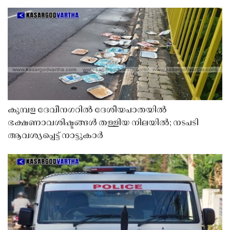
കുമ്പള ദേവീനഗറിൽ ദേശീയപാതയിൽ
ഭക്ഷണാവശിഷ്ടങ്ങൾ തള്ളിയ നിലയിൽ; നടപടി
ആവശ്യപ്പെട്ട് നാട്ടുകാർ