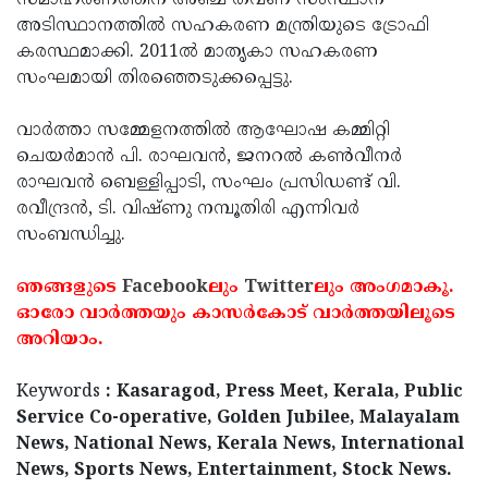
സമാഹരണത്തിന് അഞ്ച് തവണ സംസ്ഥാന
അടിസ്ഥാനത്തില്‍ സഹകരണ മന്ത്രിയുടെ ട്രോഫി
കരസ്ഥമാക്കി. 2011ല്‍ മാതൃകാ സഹകരണ
സംഘമായി തിരഞ്ഞെടുക്കപ്പെട്ടു.
വാര്‍ത്താ സമ്മേളനത്തില്‍ ആഘോഷ കമ്മിറ്റി
ചെയര്‍മാന്‍ പി. രാഘവന്‍, ജനറല്‍ കണ്‍വീനര്‍
രാഘവന്‍ ബെള്ളിപ്പാടി, സംഘം പ്രസിഡണ്ട് വി.
രവീന്ദ്രന്‍, ടി. വിഷ്ണു നമ്പൂതിരി എന്നിവര്‍
സംബന്ധിച്ചു.
ഞങ്ങളുടെ
Facebook
ലും
Twitter
ലും അംഗമാകൂ.
ഓരോ വാര്‍ത്തയും കാസര്‍കോട് വാര്‍ത്തയിലൂടെ
അറിയാം.
Keywords
: Kasaragod, Press Meet, Kerala, Public
Service Co-operative, Golden Jubilee, Malayalam
News, National News, Kerala News, International
News, Sports News, Entertainment, Stock News.