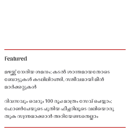
Featured
മഴയ്ക്ക് നേരിയ ശമനം; കടൽ ശാന്തമായതോടെ
ബോട്ടുകൾ കടലിലിറങ്ങി, സജീവമായി മീൻ
മാർക്കറ്റുകൾ
ദിവസവും വെറും 100 രൂപ മാത്രം സേവ് ചെയ്യാം;
ഫോൺപേയുടെ പുതിയ ഫീച്ചറിലൂടെ വലിയൊരു
തുക സ്വന്തമാക്കാൻ അറിയേണ്ടതെല്ലാം