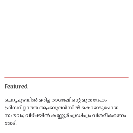
Featured
ചെറുപുഴയിൽ മരിച്ച രാജേഷിൻ്റെ മൃതദേഹം
ഫ്രീസറില്ലാത്ത ആംബുലൻസിൽ കൊണ്ടുപോയ
സംഭവം; വീഴ്ചയിൽ കണ്ണൂർ എഡിഎം വിശദീകരണം
തേടി