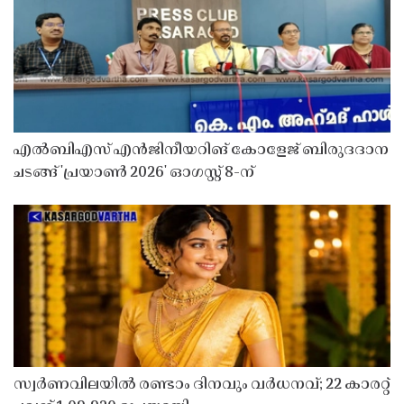
എൽബിഎസ് എൻജിനീയറിങ് കോളേജ് ബിരുദദാന
ചടങ്ങ് 'പ്രയാൺ 2026' ഓഗസ്റ്റ് 8-ന്
സ്വർണവിലയിൽ രണ്ടാം ദിനവും വർധനവ്; 22 കാരറ്റ്