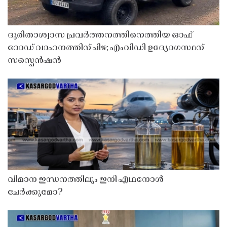
ദുരിതാശ്വാസ പ്രവർത്തനത്തിനെത്തിയ ഓഫ്
റോഡ് വാഹനത്തിന് പിഴ; എംവിഡി ഉദ്യോഗസ്ഥന്
സസ്പെൻഷൻ
വിമാന ഇന്ധനത്തിലും ഇനി എഥനോൾ
ചേർക്കുമോ?