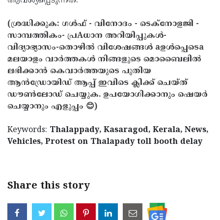
ആവശ്യപ്പെടുന്നത്.
(ശ്രദ്ധിക്കുക: ഗൾഫ് - വിനോദം - ടെക്നോളജി -
സാമ്പത്തികം- പ്രAധാന അറിയിപ്പുകൾ-
വിദ്യാഭ്യാസം-തൊഴിൽ വിശേഷങ്ങൾ aഉൾപ്പെടെa
മലയാളം വാർത്തകൾ നിങ്ങളുടെ മൊബൈലിൽ
ലഭിക്കാൻ കെവാർത്തയുടെ പുതിയ
ആൻഡ്രോയിഡ് ആപ്പ് ഇവിടെ ക്ലിക്ക് ചെയ്ത്
ഡൗൺലോഡ് ചെയ്യുക. ഉപയോഗിക്കാനും ഷെയർ
ചെയ്യാനും എളുപ്പം 😊)
Keywords:
Thalappady, Kasaragod, Kerala, News,
Vehicles, Protest on Thalapady toll booth delay
Share this story