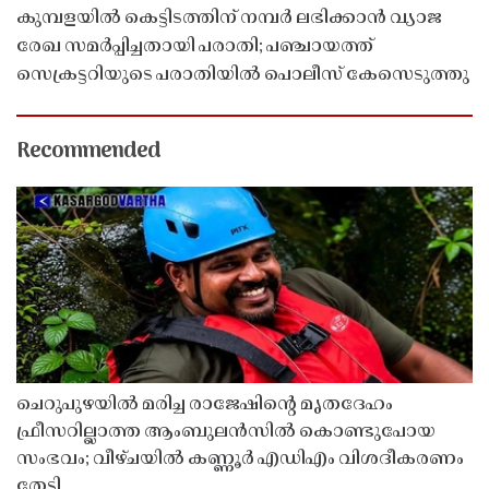
കുമ്പളയിൽ കെട്ടിടത്തിന് നമ്പർ ലഭിക്കാൻ വ്യാജ
രേഖ സമർപ്പിച്ചതായി പരാതി; പഞ്ചായത്ത്
സെക്രട്ടറിയുടെ പരാതിയിൽ പൊലീസ് കേസെടുത്തു
Recommended
ചെറുപുഴയിൽ മരിച്ച രാജേഷിൻ്റെ മൃതദേഹം
ഫ്രീസറില്ലാത്ത ആംബുലൻസിൽ കൊണ്ടുപോയ
സംഭവം; വീഴ്ചയിൽ കണ്ണൂർ എഡിഎം വിശദീകരണം
തേടി