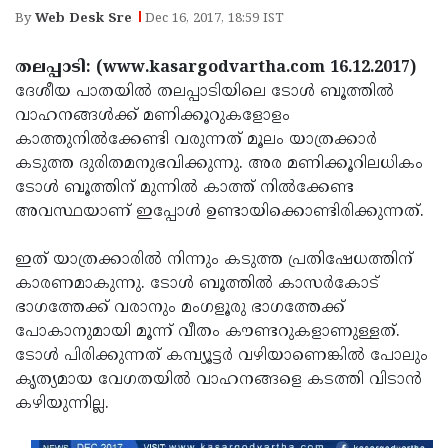
Election
Maha
By
Web Desk Sre
Dec 16, 2017, 18:59 IST
Shivarathri
International
തലപ്പാടി: (www.kasargodvartha.com 16.12.2017)
Women's
Anti-
ദേശീയ പാതയില്‍ തലപ്പാടിയിലെ ടോള്‍ ബൂത്തില്‍
Day
Drug
വാഹനങ്ങള്‍ക്ക് മണിക്കൂറുകളോളം
Attukal
കാത്തുനില്‍ക്കേണ്ടി വരുന്നത് മൂലം യാത്രക്കാര്‍
Campaign
Pongala
Holi
കടുത്ത ദുരിതമനുഭവിക്കുന്നു. അര മണിക്കൂറിലധികം
2025
2025
ടോള്‍ ബൂത്തിന് മുന്നില്‍ കാത്ത് നില്‍ക്കേണ്ട
IPL
അവസ്ഥയാണ് ഇപ്പോള്‍ ഉണ്ടായിക്കൊണ്ടിരിക്കുന്നത്.
2025
Eid
Al-
ഇത് യാത്രക്കാരില്‍ നിന്നും കടുത്ത പ്രതിഷേധത്തിന്
Waqf
കാരണമാകുന്നു. ടോള്‍ ബൂത്തില്‍ കാസര്‍കോട്
Fitr
Bill
Vishu
ഭാഗത്തേക്ക് വരാനും മംഗളൂരു ഭാഗത്തേക്ക്
2025
Controversy
Festival
പോകാനുമായി മൂന്ന് വീതം കൗണ്ടറുകളാണുള്ളത്.
Good
ടോള്‍ പിരിക്കുന്നത് കമ്പ്യൂട്ടര്‍ വഴിയാണെങ്കില്‍ പോലും
2025
Friday
Easter
കൃത്യമായ വേഗതയില്‍ വാഹനങ്ങളെ കടത്തി വിടാന്‍
Observance
Sunday
കഴിയുന്നില്ല.
By-
2025
2025
Election
Bihar