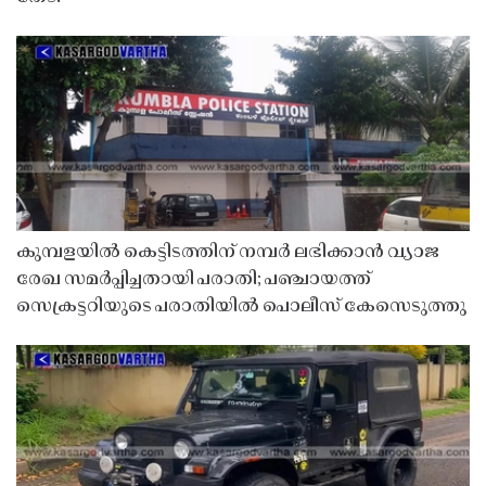
കുമ്പളയിൽ കെട്ടിടത്തിന് നമ്പർ ലഭിക്കാൻ വ്യാജ
രേഖ സമർപ്പിച്ചതായി പരാതി; പഞ്ചായത്ത്
സെക്രട്ടറിയുടെ പരാതിയിൽ പൊലീസ് കേസെടുത്തു