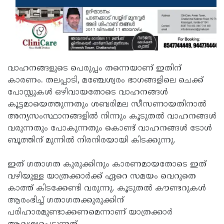
വാഹനങ്ങളുടെ പെരുപ്പം തന്നെയാണ് ഇതിന്
കാരണം. തലപ്പാടി, മഞ്ചേശ്വരം ഭാഗങ്ങളിലെ ചെക്ക്
പോസ്റ്റുകള്‍ ഒഴിവായതോടെ വാഹനങ്ങള്‍
കൂട്ടമായെത്തുന്നതും ശബരിമല സീസണായതിനാല്‍
അന്യസംസ്ഥാനങ്ങളില്‍ നിന്നും കൂടുതല്‍ വാഹനങ്ങള്‍
വരുന്നതും പോകുന്നതും കൊണ്ട് വാഹനങ്ങള്‍ ടോള്‍
ബൂത്തിന് മുന്നില്‍ നിരനിരയായി കിടക്കുന്നു.
ഇത് ഗതാഗത കുരുക്കിനും കാരണമായതോടെ ഇത്
വഴിയുള്ള യാത്രക്കാര്‍ക്ക് ഏറെ സമയം വെറുതെ
കാത്ത് കിടക്കേണ്ടി വരുന്നു. കൂടുതല്‍ കൗണ്ടറുകള്‍
ആരംഭിച്ച് ഗതാഗതക്കുരുക്കിന്
പരിഹാരമുണ്ടാക്കണമെന്നാണ് യാത്രക്കാര്‍