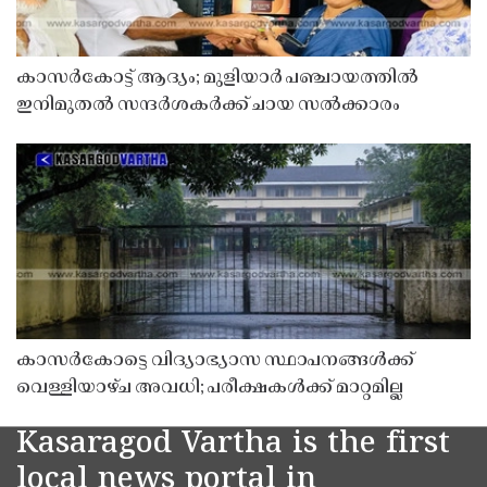
കാസർകോട്ട് ആദ്യം; മുളിയാർ പഞ്ചായത്തിൽ
ഇനിമുതൽ സന്ദർശകർക്ക് ചായ സൽക്കാരം
കാസർകോട്ടെ വിദ്യാഭ്യാസ സ്ഥാപനങ്ങൾക്ക്
വെള്ളിയാഴ്ച അവധി; പരീക്ഷകൾക്ക് മാറ്റമില്ല
Kasaragod Vartha is the first
local news portal in