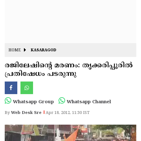
Fitr
May
Day
Eid
Al
Independence
Ad'ha
Day
Onam
HOME
KASARAGOD
J&K
State
രജിലേഷിന്റെ മരണം: തൃക്കരിപ്പൂരില്‍
Haryana
പ്രതിഷേധം പടരുന്നു
Assembly
State
Diwali
Elections
Assembly
Christmas
Elections
New-
Whatsapp Group
Whatsapp Channel
Year
Republic
By
Web Desk Sre
Apr 18, 2012, 11:30 IST
Day
Budget
Delhi