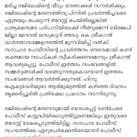
മരിച്ച രജിലേഷിന്റെ വീടും നേതാക്കള്‍ സന്ദര്‍ശിക്കും.
രജിലേഷിന്റെ മരണത്തിനു പിന്നില്‍ പ്രവര്‍ത്തിച്ചവരെ
എത്രയും പെട്ടെന്ന് അറസ്റ്റ് ചെയ്തില്ലെങ്കില്‍
പ്രത്യക്ഷസമര പരിപാടിയിലേക്ക് നീങ്ങുമെന്ന് ബിജെപി
ജില്ലാ ജനറല്‍ സെക്രട്ടറി അഡ്വ. കെ ശ്രീകാന്ത്
വാര്‍ത്താസമ്മേളനത്തില്‍ മുന്നറിയിപ്പ് നല്‍കി.
സദാചാര പോലീസിന്റെ പ്രവര്‍ത്തനം ഗൗരവമായി കണ്ട്
ശക്തമായ നടപടികള്‍ സ്വീകരിക്കണമെന്നും ശ്രീകാന്ത്
ആവശ്യപ്പെട്ടു. പോലീസ് ഇത്തരം സംഭവങ്ങളില്‍
സമ്മര്‍ദ്ദങ്ങള്‍ക്ക് വഴങ്ങുന്നതുകൊണ്ടാണ് ഇത്തരം
സംഭവങ്ങള്‍ ആവര്‍ത്തിക്കുന്നത്. ഹിന്ദു
ഐക്യവേദിയുടെ ആഭിമുഖ്യത്തില്‍ കഴിഞ്ഞ ദിവസം
തൃക്കരിപ്പൂരില്‍ പ്രതിഷേധ പ്രകടനം നടന്നിരുന്നു.
രജിലേഷിന്റെ മരണവുമായി ബന്ധപ്പെട്ട് രണ്ട്‌പേരെ
പോലീസ് കസ്റ്റഡിയിലെടുത്തിട്ടുണ്ടെങ്കിലും ഇതുവരെ
അറസ്റ്റ് രേഖപ്പെടുത്തിയിട്ടില്ല. സദാചാര പോലീസ്
സംഘത്തിലെ ഏഴുപേര്‍ക്കെതിരെയാണ് പോലീസ്