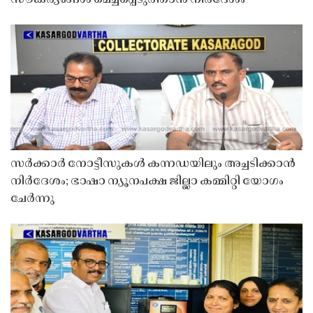
സർക്കാർ നോട്ടീസുകൾ കന്നഡയിലും അച്ചടിക്കാൻ
നിർദേശം; ഭാഷാ ന്യൂനപക്ഷ ജില്ലാ കമ്മിറ്റി യോഗം
ചേർന്നു