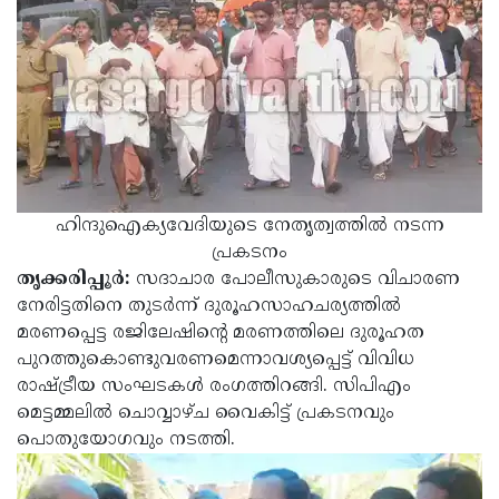
Election
Maha
Shivarathri
International
Women's
Anti-
Day
Drug
Attukal
Campaign
Pongala
Holi
2025
2025
IPL
ഹിന്ദുഐക്യവേദിയുടെ നേതൃത്വത്തില്‍ നടന്ന
2025
Eid
പ്രകടനം
തൃക്കരിപ്പൂര്‍:
സദാചാര പോലീസുകാരുടെ വിചാരണ
Al-
Waqf
നേരിട്ടതിനെ തുടര്‍ന്ന് ദുരൂഹസാഹചര്യത്തില്‍
Fitr
Bill
Vishu
മരണപ്പെട്ട രജിലേഷിന്റെ മരണത്തിലെ ദുരൂഹത
പുറത്തുകൊണ്ടുവരണമെന്നാവശ്യപ്പെട്ട് വിവിധ
2025
Controversy
Festival
Good
രാഷ്ട്രീയ സംഘടകള്‍ രംഗത്തിറങ്ങി. സിപിഎം
2025
Friday
Easter
മെട്ടമ്മലില്‍ ചൊവ്വാഴ്ച വൈകിട്ട് പ്രകടനവും
പൊതുയോഗവും നടത്തി.
Observance
Sunday
By-
2025
2025
Election
Bihar