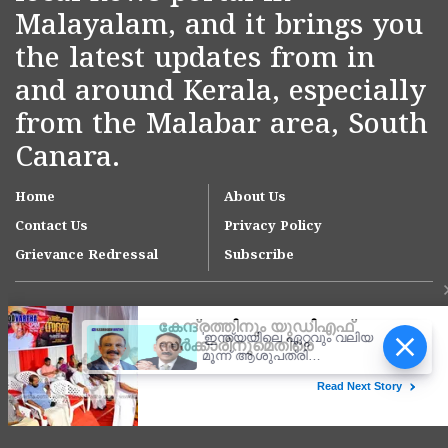
Malayalam, and it brings you
the latest updates from in
and around Kerala, especially
from the Malabar area, South
Canara.
Home
About Us
Contact Us
Privacy Policy
Grievance Redressal
Subscribe
'ഇന്ത്യയിലെ ഏറ്റവും വലിയ
മൂന്ന് ആശുപത്രി
ശൃംഖലകളിൽ ഒന്നായി
ആസ്റ്റർ ഡിഎം ക്വാളിറ്റി
Copyright © 2007-
2026
Kasargodvartha
കെയർ'; കാസർകോട്
ആശുപത്രിക്ക് സുപ്രധാന
നേട്ടം; വരുമാനത്തിൽ 20%