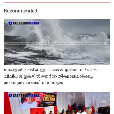
Recommended
കേരള തീരത്ത് കള്ളക്കടൽ ജാഗ്രതാ നിർദേശം;
വിവിധ ജില്ലകളിൽ ഉയർന്ന തിരമാലകൾക്കും
കടലാക്രമണത്തിന് സാധ്യത