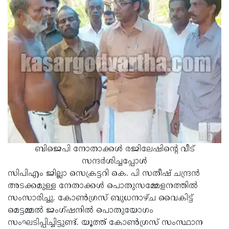
Updates
Assembly
Kerala
Polls
Local
Look
Body
Back
Election
2025
ബിജെപി നോതാക്കള്‍ രജിലേഷിന്റെ വീട്
സന്ദര്‍ശിച്ചപ്പോള്‍
സിപിഎം ജില്ലാ സെക്രട്ടറി കെ. പി സതീഷ് ചന്ദ്രന്‍
അടക്കമുള്ള നേതാക്കള്‍ പൊതുസമ്മേളനത്തില്‍
സംസാരിച്ചു. കോണ്‍ഗ്രസ് ബുധനാഴ്ച വൈകിട്ട്
മെട്ടമ്മല്‍ ജംഗ്ഷനില്‍ പൊതുയോഗം
സംഘടിപ്പിച്ചിട്ടുണ്ട്. യൂത്ത് കോണ്‍ഗ്രസ് സംസ്ഥാന