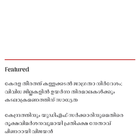
Featured
കേരള തീരത്ത് കള്ളക്കടൽ ജാഗ്രതാ നിർദേശം;
വിവിധ ജില്ലകളിൽ ഉയർന്ന തിരമാലകൾക്കും
കടലാക്രമണത്തിന് സാധ്യത
കേന്ദ്രത്തിനും യുഡിഎഫ് സർക്കാരിനുമെതിരെ
രൂക്ഷവിമർശനവുമായി പ്രതിപക്ഷ നേതാവ്
പിണറായി വിജയൻ