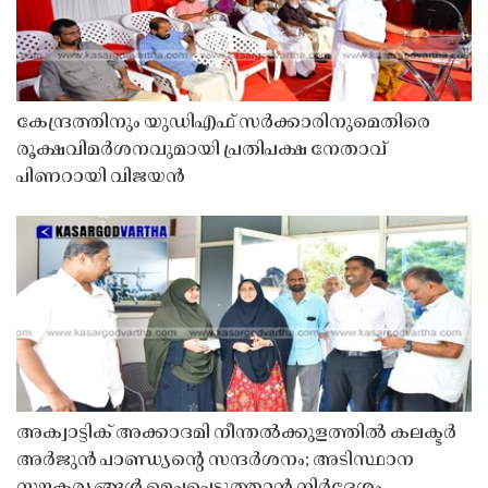
കേന്ദ്രത്തിനും യുഡിഎഫ് സർക്കാരിനുമെതിരെ
രൂക്ഷവിമർശനവുമായി പ്രതിപക്ഷ നേതാവ്
പിണറായി വിജയൻ
അക്വാട്ടിക് അക്കാദമി നീന്തൽക്കുളത്തിൽ കലക്ടർ
അർജുൻ പാണ്ഡ്യൻ്റെ സന്ദർശനം; അടിസ്ഥാന
സൗകര്യങ്ങൾ മെച്ചപ്പെടുത്താൻ നിർദേശം