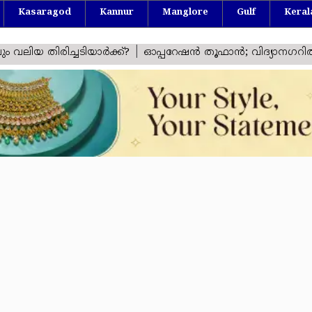
Kasaragod
Kannur
Manglore
Gulf
Keral