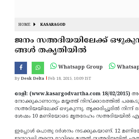
HOME
KASARAGOD
ജനം സഅദിയയിലേക്ക് ഒഴുകുന്ന
ങ്ങള്‍ തകൃതിയില്‍
Whatsapp Group
Whatsap
By
Desk Delta
Feb 18, 2015, 10:09 IST
ദേളി: (www.kasargodvartha.com 18/02/2015)
അന
നോക്കുകാണാനും മയ്യത്ത് നിസ്‌ക്കാരത്തില്‍ പങ്കെടു
സഅദിയയിലേക്ക് ഒഴുകുന്നു. തൃക്കരിപ്പൂരില്‍ നിന്
ശേഷം 10 മണിയോടെ മൃതദേഹം സഅദിയയില്‍ എത്ത
ഇപ്പോള്‍ പൊതു ദര്‍ശനം നടക്കുകയാണ്. 12 മണിയോ
ജനാവലി തന്നെ രാവിലെ മുതല്‍ സഅദിയയില്‍ എത്തിച്ചേര