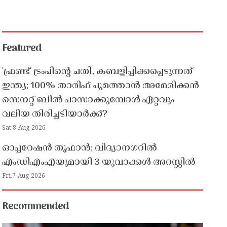
Featured
'ഫ്രണ്ട്' ട്രംപിന്റെ ചതി, കബളിപ്പിക്കപ്പെടുന്നത്
ഇന്ത്യ; 100% താരിഫ് ചുമത്താൻ അമേരിക്കൻ
സെനറ്റ് ബിൽ പാസാക്കുമ്പോൾ ഏറ്റവും
വലിയ തിരിച്ചടിയാർക്ക്?
Sat,8 Aug 2026
ഓപ്പറേഷൻ തൂഫാൻ; വിദ്യാനഗറിൽ
എംഡിഎംഎയുമായി 3 യുവാക്കൾ അറസ്റ്റിൽ
Fri,7 Aug 2026
Recommended